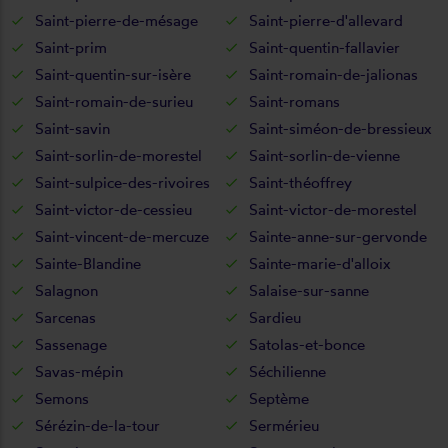
Saint-pierre-de-mésage
Saint-pierre-d'allevard
Saint-prim
Saint-quentin-fallavier
Saint-quentin-sur-isère
Saint-romain-de-jalionas
Saint-romain-de-surieu
Saint-romans
Saint-savin
Saint-siméon-de-bressieux
Saint-sorlin-de-morestel
Saint-sorlin-de-vienne
Saint-sulpice-des-rivoires
Saint-théoffrey
Saint-victor-de-cessieu
Saint-victor-de-morestel
Saint-vincent-de-mercuze
Sainte-anne-sur-gervonde
Sainte-Blandine
Sainte-marie-d'alloix
Salagnon
Salaise-sur-sanne
Sarcenas
Sardieu
Sassenage
Satolas-et-bonce
Savas-mépin
Séchilienne
Semons
Septème
Sérézin-de-la-tour
Sermérieu