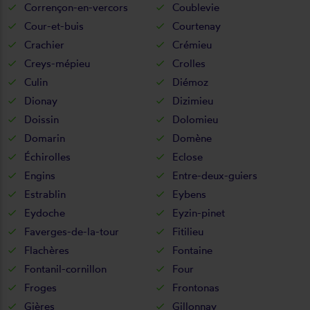
Corrençon-en-vercors
Coublevie
Cour-et-buis
Courtenay
Crachier
Crémieu
Creys-mépieu
Crolles
Culin
Diémoz
Dionay
Dizimieu
Doissin
Dolomieu
Domarin
Domène
Échirolles
Eclose
Engins
Entre-deux-guiers
Estrablin
Eybens
Eydoche
Eyzin-pinet
Faverges-de-la-tour
Fitilieu
Flachères
Fontaine
Fontanil-cornillon
Four
Froges
Frontonas
Gières
Gillonnay