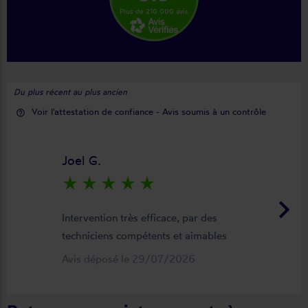
Plus de 210 000 avis
Du plus récent au plus ancien
Voir l'attestation de confiance - Avis soumis à un contrôle
help_outline
Joel G.
star_rate
star_rate
star_rate
star_rate
star_rate
keyboard_arrow_right
Intervention très efficace, par des
techniciens compétents et aimables
Avis déposé le 29/07/2026