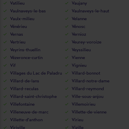
Vatilieu
Vaujany
Vaulnaveys-le-bas
Vaulnaveys-le-haut
Vaulx-milieu
Velanne
Vénérieu
Vénosc
Vernas
Vernioz
Vertrieu
Veurey-voroize
Veyrins-thuellin
Veyssilieu
Vézeronce-curtin
Vienne
Vif
Vignieu
Villages du Lac de Paladru
Villard-bonnot
Villard-de-lans
Villard-notre-dame
Villard-reculas
Villard-reymond
Villard-saint-christophe
Ville-sous-anjou
Villefontaine
Villemoirieu
Villeneuve-de-marc
Villette-de-vienne
Villette-d'anthon
Virieu
Viriville
Vizille