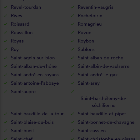
Revel-tourdan
Reventin-vaugris
Rives
Rochetoirin
Roissard
Romagnieu
Roussillon
Rovon
Royas
Roybon
Ruy
Sablons
Saint-agnin-sur-bion
Saint-alban-de-roche
Saint-alban-du-rhône
Saint-albin-de-vaulserre
Saint-andré-en-royans
Saint-andré-le-gaz
Saint-antoine-l'abbaye
Saint-arey
Saint-aupre
Saint-barthélemy-de-
séchilienne
Saint-baudille-de-la-tour
Saint-baudille-et-pipet
Saint-blaise-du-buis
Saint-bonnet-de-chavagne
Saint-bueil
Saint-cassien
Saint-chef
Saint-christophe-en-oisans