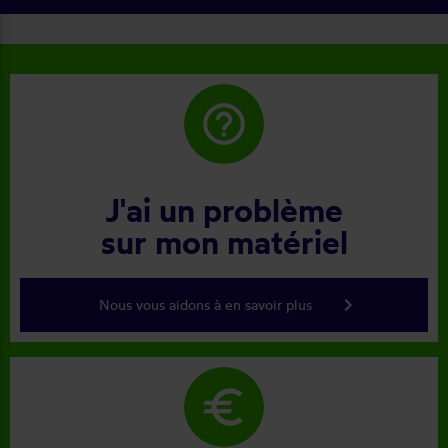
help_outline
J'ai un problème
sur mon matériel
keyboard_arrow_right
Nous vous aidons à en savoir plus
euro