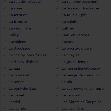
La salette-fallavaux
La salle-en-beaumont
La sône
La Sure en Chartreuse
La terrasse
La tour-du-pin
La tronche
La valette
La verpillière
Laffrey
Lalley
Lans-en-vercors
Lavaldens
Lavars
Le Bouchage
Le bourg-d'oisans
Le champ-près-froges
Le cheylas
Le freney-d'oisans
Le grand-lemps
Le gua
Le monestier-du-percy
Le moutaret
Le péage-de-roussillon
Le périer
Le pin
Le pont-de-claix
Le sappey-en-chartreuse
Le touvet
Le versoud
Lentiol
Les Abrets en Dauphiné
Les adrets
Les avenières