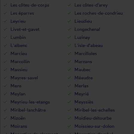
Les côtes-de-corps
Les côtes-d'arey
Les éparres
Les roches-de-condrieu
Leyrieu
Lieudieu
Livet-et-gavet
Longechenal
Lumbin
Luzinay
L'albenc
L'isle-d'abeau
Marcieu
Marcilloles
Marcollin
Marnans
Massieu
Maubec
Mayres-savel
Méaudre
Mens
Merlas
Meylan
Meyrié
Meyrieu-les-etangs
Meyssiès
Miribel-lanchâtre
Miribel-les-echelles
Mizoën
Moidieu-détourbe
Moirans
Moissieu-sur-dolon