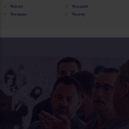
Voiron
Voissant
Voreppe
Vourey