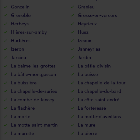
Goncelin
Granieu
Grenoble
Gresse-en-vercors
Herbeys
Heyrieux
Hières-sur-amby
Huez
Hurtières
Izeaux
Izeron
Janneyrias
Jarcieu
Jardin
La balme-les-grottes
La bâtie-divisin
La bâtie-montgascon
La buisse
La buissière
La chapelle-de-la-tour
La chapelle-de-surieu
La chapelle-du-bard
La combe-de-lancey
La côte-saint-andré
La flachère
La forteresse
La morte
La motte-d'aveillans
La motte-saint-martin
La mure
La murette
La pierre