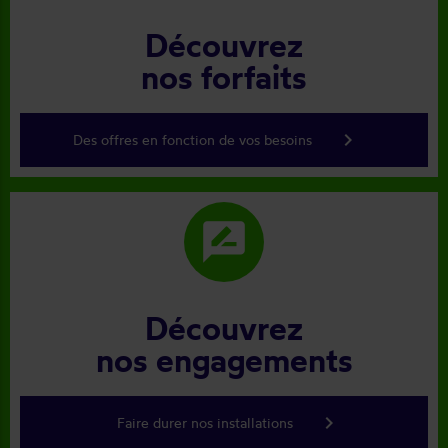
Découvrez
nos forfaits
keyboard_arrow_right
Des offres en fonction de vos besoins
rate_review
Découvrez
nos engagements
keyboard_arrow_right
Faire durer nos installations