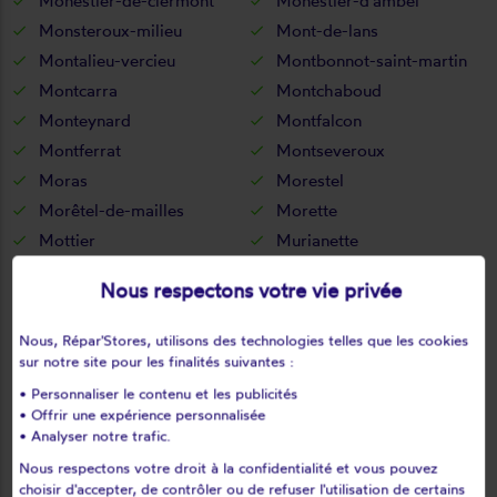
Monestier-de-clermont
Monestier-d'ambel
Monsteroux-milieu
Mont-de-lans
Montalieu-vercieu
Montbonnot-saint-martin
Montcarra
Montchaboud
Monteynard
Montfalcon
Montferrat
Montseveroux
Moras
Morestel
Morêtel-de-mailles
Morette
Mottier
Murianette
Murinais
Nantes-en-ratier
Nous respectons votre vie privée
Nantoin
Nivolas-vermelle
Notre-dame-de-commiers
Notre-dame-de-l'osier
Nous, Répar'Stores, utilisons des technologies telles que les cookies
Notre-dame-de-mésage
Notre-dame-de-vaux
sur notre site pour les finalités suivantes :
Noyarey
Optevoz
• Personnaliser le contenu et les publicités
• Offrir une expérience personnalisée
Oris-en-rattier
Ornacieux
• Analyser notre trafic.
Ornon
Oulles
Nous respectons votre droit à la confidentialité et vous pouvez
Oyeu
Oytier-saint-oblas
choisir d'accepter, de contrôler ou de refuser l'utilisation de certains