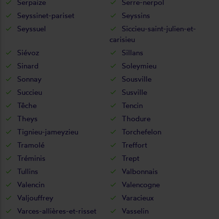
Serpaize
Serre-nerpol
Seyssinet-pariset
Seyssins
Seyssuel
Siccieu-saint-julien-et-
carisieu
Siévoz
Sillans
Sinard
Soleymieu
Sonnay
Sousville
Succieu
Susville
Têche
Tencin
Theys
Thodure
Tignieu-jameyzieu
Torchefelon
Tramolé
Treffort
Tréminis
Trept
Tullins
Valbonnais
Valencin
Valencogne
Valjouffrey
Varacieux
Varces-allières-et-risset
Vasselin