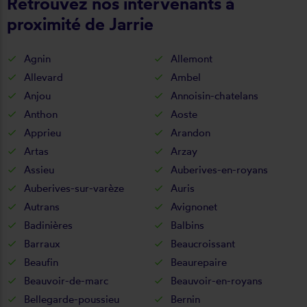
Retrouvez nos intervenants à
proximité de Jarrie
Agnin
Allemont
Allevard
Ambel
Anjou
Annoisin-chatelans
Anthon
Aoste
Apprieu
Arandon
Artas
Arzay
Assieu
Auberives-en-royans
Auberives-sur-varèze
Auris
Autrans
Avignonet
Badinières
Balbins
Barraux
Beaucroissant
Beaufin
Beaurepaire
Beauvoir-de-marc
Beauvoir-en-royans
Bellegarde-poussieu
Bernin