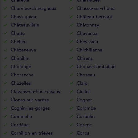
Charvieu-chavagneux
Chasse-sur-rhône
Chassignieu
Château-bernard
Châteauvilain
Châtonnay
Chatte
Chavanoz
Chélieu
Cheyssieu
Chèzeneuve
Chichilianne
Chimilin
Chirens
Cholonge
Chonas-l'amballan
Choranche
Chozeau
Chuzelles
Claix
Clavans-en-haut-oisans
Clelles
Clonas-sur-varèze
Cognet
Cognin-les-gorges
Colombe
Commelle
Corbelin
Cordéac
Corenc
Cornillon-en-trièves
Corps