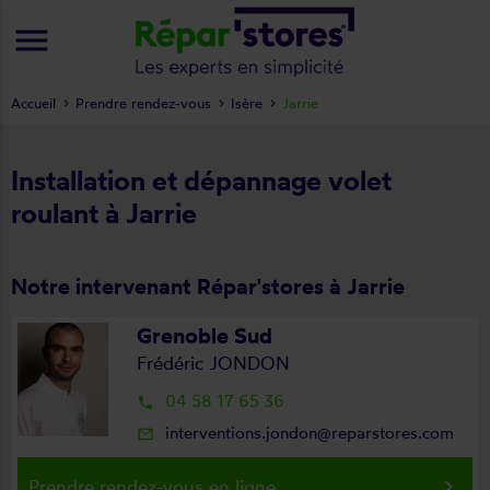
menu
Accueil
Prendre rendez-vous
Isère
Jarrie
Installation et dépannage volet
roulant à Jarrie
Notre intervenant Répar'stores à Jarrie
Grenoble Sud
Frédéric JONDON
04 58 17 65 36
local_phone
interventions.jondon@reparstores.com
mail_outline
keyboard_arrow_right
Prendre rendez-vous en ligne