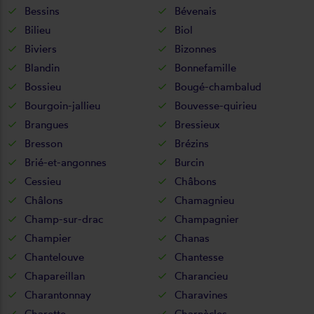
Bessins
Bévenais
Bilieu
Biol
Biviers
Bizonnes
Blandin
Bonnefamille
Bossieu
Bougé-chambalud
Bourgoin-jallieu
Bouvesse-quirieu
Brangues
Bressieux
Bresson
Brézins
Brié-et-angonnes
Burcin
Cessieu
Châbons
Châlons
Chamagnieu
Champ-sur-drac
Champagnier
Champier
Chanas
Chantelouve
Chantesse
Chapareillan
Charancieu
Charantonnay
Charavines
Charette
Charnècles