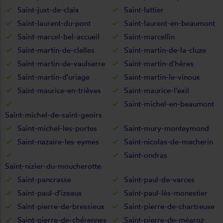
Saint-just-de-claix
Saint-lattier
Saint-laurent-du-pont
Saint-laurent-en-beaumont
Saint-marcel-bel-accueil
Saint-marcellin
Saint-martin-de-clelles
Saint-martin-de-la-cluze
Saint-martin-de-vaulserre
Saint-martin-d'hères
Saint-martin-d'uriage
Saint-martin-le-vinoux
Saint-maurice-en-trièves
Saint-maurice-l'exil
Saint-michel-en-beaumont
Saint-michel-de-saint-geoirs
Saint-michel-les-portes
Saint-mury-monteymond
Saint-nazaire-les-eymes
Saint-nicolas-de-macherin
Saint-ondras
Saint-nizier-du-moucherotte
Saint-pancrasse
Saint-paul-de-varces
Saint-paul-d'izeaux
Saint-paul-lès-monestier
Saint-pierre-de-bressieux
Saint-pierre-de-chartreuse
Saint-pierre-de-chérennes
Saint-pierre-de-méaroz