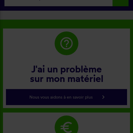
help_outline
J'ai un problème
sur mon matériel
keyboard_arrow_right
Nous vous aidons à en savoir plus
euro