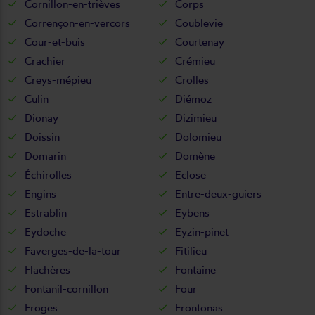
Cornillon-en-trièves
Corps
Corrençon-en-vercors
Coublevie
Cour-et-buis
Courtenay
Crachier
Crémieu
Creys-mépieu
Crolles
Culin
Diémoz
Dionay
Dizimieu
Doissin
Dolomieu
Domarin
Domène
Échirolles
Eclose
Engins
Entre-deux-guiers
Estrablin
Eybens
Eydoche
Eyzin-pinet
Faverges-de-la-tour
Fitilieu
Flachères
Fontaine
Fontanil-cornillon
Four
Froges
Frontonas