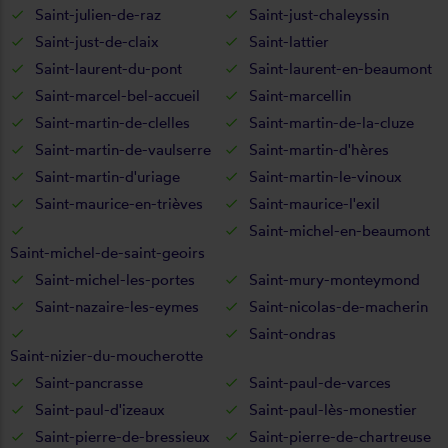
Saint-julien-de-raz
Saint-just-chaleyssin
Saint-just-de-claix
Saint-lattier
Saint-laurent-du-pont
Saint-laurent-en-beaumont
Saint-marcel-bel-accueil
Saint-marcellin
Saint-martin-de-clelles
Saint-martin-de-la-cluze
Saint-martin-de-vaulserre
Saint-martin-d'hères
Saint-martin-d'uriage
Saint-martin-le-vinoux
Saint-maurice-en-trièves
Saint-maurice-l'exil
Saint-michel-en-beaumont
Saint-michel-de-saint-geoirs
Saint-michel-les-portes
Saint-mury-monteymond
Saint-nazaire-les-eymes
Saint-nicolas-de-macherin
Saint-ondras
Saint-nizier-du-moucherotte
Saint-pancrasse
Saint-paul-de-varces
Saint-paul-d'izeaux
Saint-paul-lès-monestier
Saint-pierre-de-bressieux
Saint-pierre-de-chartreuse