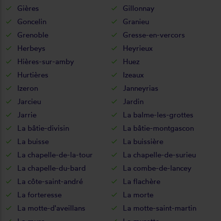
Gières
Gillonnay
Goncelin
Granieu
Grenoble
Gresse-en-vercors
Herbeys
Heyrieux
Hières-sur-amby
Huez
Hurtières
Izeaux
Izeron
Janneyrias
Jarcieu
Jardin
Jarrie
La balme-les-grottes
La bâtie-divisin
La bâtie-montgascon
La buisse
La buissière
La chapelle-de-la-tour
La chapelle-de-surieu
La chapelle-du-bard
La combe-de-lancey
La côte-saint-andré
La flachère
La forteresse
La morte
La motte-d'aveillans
La motte-saint-martin