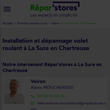
menu
Accueil
Prendre rendez-vous
Isère
La Sure en Chartreuse
Installation et dépannage volet
roulant à La Sure en Chartreuse
Notre intervenant Répar'stores à La Sure en
Chartreuse
Voiron
Alexis MOUCHEROUD
06 64 59 46 91
local_phone
interventions.moucheroud@reparstores.c
mail_outline
om