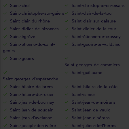
Saint-chef
Saint-christophe-en-oisans
Saint-christophe-sur-guiers
Saint-clair-de-la-tour
Saint-clair-du-rhône
Saint-clair-sur-galaure
Saint-didier-de-bizonnes
Saint-didier-de-la-tour
Saint-égrève
Saint-étienne-de-crossey
Saint-etienne-de-saint-
Saint-geoire-en-valdaine
geoirs
Saint-geoirs
Saint-georges-de-commiers
Saint-guillaume
Saint-georges-d'espéranche
Saint-hilaire-de-brens
Saint-hilaire-de-la-côte
Saint-hilaire-du-rosier
Saint-ismier
Saint-jean-de-bournay
Saint-jean-de-moirans
Saint-jean-de-soudain
Saint-jean-de-vaulx
Saint-jean-d'avelanne
Saint-jean-d'hérans
Saint-joseph-de-rivière
Saint-julien-de-l'herms