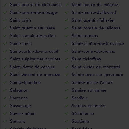
Saint-pierre-de-chérennes
Saint-pierre-de-méaroz
Saint-pierre-de-mésage
Saint-pierre-d'allevard
Saint-prim
Saint-quentin-fallavier
Saint-quentin-sur-isère
Saint-romain-de-jalionas
Saint-romain-de-surieu
Saint-romans
Saint-savin
Saint-siméon-de-bressieux
Saint-sorlin-de-morestel
Saint-sorlin-de-vienne
Saint-sulpice-des-rivoires
Saint-théoffrey
Saint-victor-de-cessieu
Saint-victor-de-morestel
Saint-vincent-de-mercuze
Sainte-anne-sur-gervonde
Sainte-Blandine
Sainte-marie-d'alloix
Salagnon
Salaise-sur-sanne
Sarcenas
Sardieu
Sassenage
Satolas-et-bonce
Savas-mépin
Séchilienne
Semons
Septème
Sérézin-de-la-tour
Sermérieu