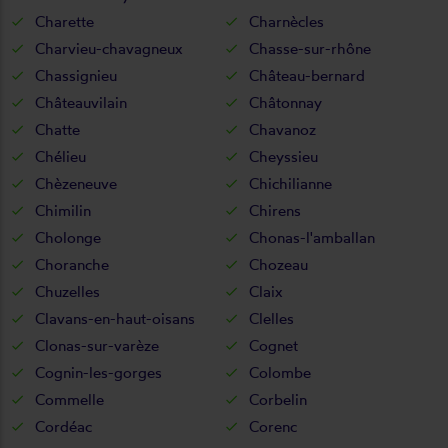
Charette
Charnècles
Charvieu-chavagneux
Chasse-sur-rhône
Chassignieu
Château-bernard
Châteauvilain
Châtonnay
Chatte
Chavanoz
Chélieu
Cheyssieu
Chèzeneuve
Chichilianne
Chimilin
Chirens
Cholonge
Chonas-l'amballan
Choranche
Chozeau
Chuzelles
Claix
Clavans-en-haut-oisans
Clelles
Clonas-sur-varèze
Cognet
Cognin-les-gorges
Colombe
Commelle
Corbelin
Cordéac
Corenc