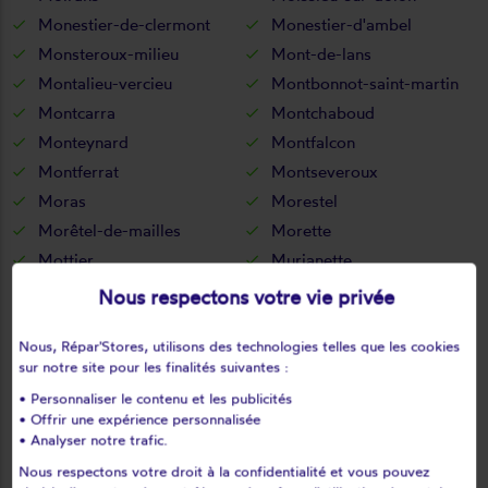
Monestier-de-clermont
Monestier-d'ambel
Monsteroux-milieu
Mont-de-lans
Montalieu-vercieu
Montbonnot-saint-martin
Montcarra
Montchaboud
Monteynard
Montfalcon
Montferrat
Montseveroux
Moras
Morestel
Morêtel-de-mailles
Morette
Mottier
Murianette
Murinais
Nantes-en-ratier
Nous respectons votre vie privée
Nantoin
Nivolas-vermelle
Nous, Répar'Stores, utilisons des technologies telles que les cookies
Notre-dame-de-commiers
Notre-dame-de-l'osier
sur notre site pour les finalités suivantes :
Notre-dame-de-mésage
Notre-dame-de-vaux
• Personnaliser le contenu et les publicités
Noyarey
Optevoz
• Offrir une expérience personnalisée
Oris-en-rattier
Ornacieux
• Analyser notre trafic.
Ornon
Oulles
Nous respectons votre droit à la confidentialité et vous pouvez