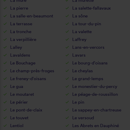
La mure
La murette
La pierre
La salette-fallavaux
La salle-en-beaumont
La sône
La terrasse
La tour-du-pin
La tronche
La valette
La verpillière
Laffrey
Lalley
Lans-en-vercors
Lavaldens
Lavars
Le Bouchage
Le bourg-d'oisans
Le champ-près-froges
Le cheylas
Le freney-d'oisans
Le grand-lemps
Le gua
Le monestier-du-percy
Le moutaret
Le péage-de-roussillon
Le périer
Le pin
Le pont-de-claix
Le sappey-en-chartreuse
Le touvet
Le versoud
Lentiol
Les Abrets en Dauphiné