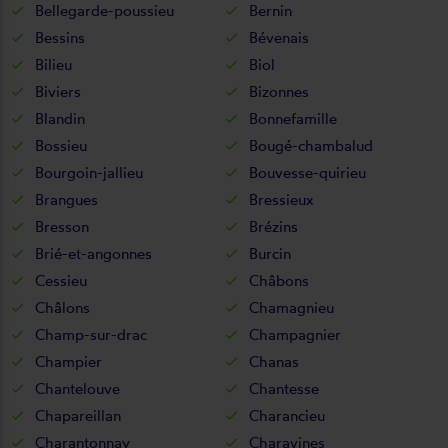
Bellegarde-poussieu
Bernin
Bessins
Bévenais
Bilieu
Biol
Biviers
Bizonnes
Blandin
Bonnefamille
Bossieu
Bougé-chambalud
Bourgoin-jallieu
Bouvesse-quirieu
Brangues
Bressieux
Bresson
Brézins
Brié-et-angonnes
Burcin
Cessieu
Châbons
Châlons
Chamagnieu
Champ-sur-drac
Champagnier
Champier
Chanas
Chantelouve
Chantesse
Chapareillan
Charancieu
Charantonnay
Charavines