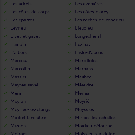
Les adrets
Les avenières
Les côtes-de-corps
Les côtes-d'arey
Les éparres
Les roches-de-condrieu
Leyrieu
Lieudieu
Livet-et-gavet
Longechenal
Lumbin
Luzinay
L'albenc
L'isle-d'abeau
Marcieu
Marcilloles
Marcollin
Marnans
Massieu
Maubec
Mayres-savel
Méaudre
Mens
Merlas
Meylan
Meyrié
Meyrieu-les-etangs
Meyssiès
Miribel-lanchâtre
Miribel-les-echelles
Mizoën
Moidieu-détourbe
Moirans
Moissieu-sur-dolon