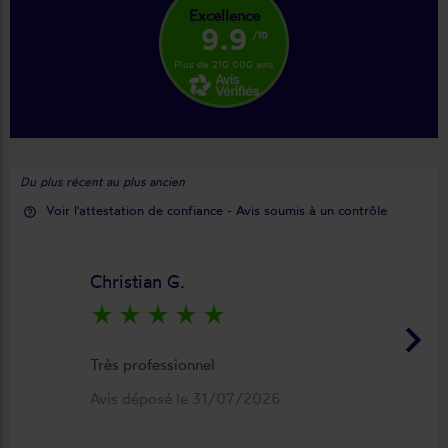
Excellence
9.9
/10
Plus de 210 000 avis
Du plus récent au plus ancien
Voir l'attestation de confiance - Avis soumis à un contrôle
help_outline
Christian G.
star_rate
star_rate
star_rate
star_rate
star_rate
keyboard_arrow_right
Très professionnel
Avis déposé le 31/07/2026