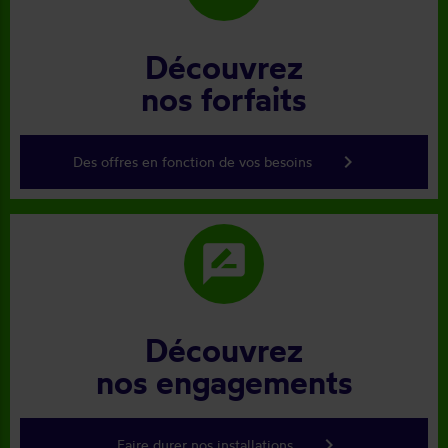
Découvrez
nos forfaits
keyboard_arrow_right
Des offres en fonction de vos besoins
rate_review
Découvrez
nos engagements
keyboard_arrow_right
Faire durer nos installations