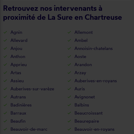
Retrouvez nos intervenants à
proximité de La Sure en Chartreuse
Agnin
Allemont
Allevard
Ambel
Anjou
Annoisin-chatelans
Anthon
Aoste
Apprieu
Arandon
Artas
Arzay
Assieu
Auberives-en-royans
Auberives-sur-varèze
Auris
Autrans
Avignonet
Badinières
Balbins
Barraux
Beaucroissant
Beaufin
Beaurepaire
Beauvoir-de-marc
Beauvoir-en-royans