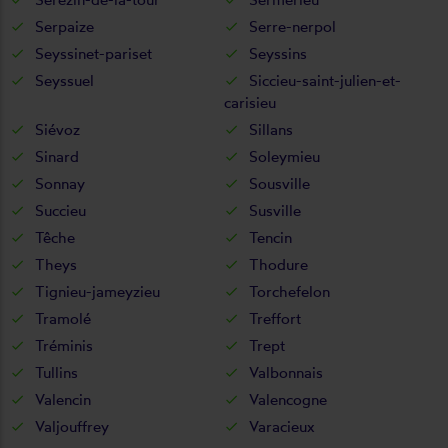
Serpaize
Serre-nerpol
Seyssinet-pariset
Seyssins
Seyssuel
Siccieu-saint-julien-et-
carisieu
Siévoz
Sillans
Sinard
Soleymieu
Sonnay
Sousville
Succieu
Susville
Têche
Tencin
Theys
Thodure
Tignieu-jameyzieu
Torchefelon
Tramolé
Treffort
Tréminis
Trept
Tullins
Valbonnais
Valencin
Valencogne
Valjouffrey
Varacieux