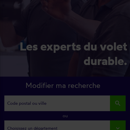
Les experts du volet
durable.
Modifier ma recherche
search
ou
Choisissez un département