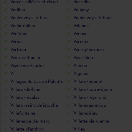
Varces-allières-et-risset
Vasselin
Vatilieu
Vaujany
Vaulnaveys-le-bas
Vaulnaveys-le-haut
Vaulx-milieu
Velanne
Vénérieu
Vénosc
Vernas
Vernioz
Vertrieu
Veurey-voroize
Veyrins-thuellin
Veyssilieu
Vézeronce-curtin
Vienne
Vif
Vignieu
Villages du Lac de Paladru
Villard-bonnot
Villard-de-lans
Villard-notre-dame
Villard-reculas
Villard-reymond
Villard-saint-christophe
Ville-sous-anjou
Villefontaine
Villemoirieu
Villeneuve-de-marc
Villette-de-vienne
Villette-d'anthon
Virieu