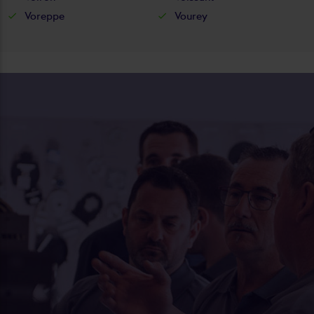
Voreppe
Vourey