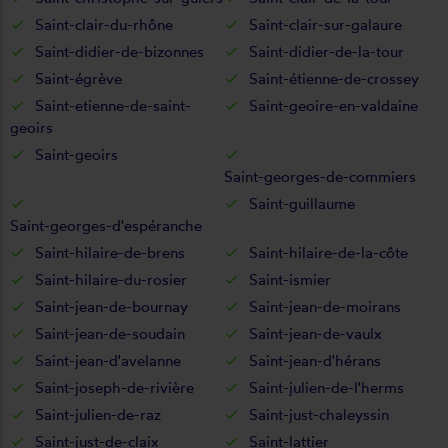
Saint-clair-du-rhône
Saint-clair-sur-galaure
Saint-didier-de-bizonnes
Saint-didier-de-la-tour
Saint-égrève
Saint-étienne-de-crossey
Saint-etienne-de-saint-
Saint-geoire-en-valdaine
geoirs
Saint-geoirs
Saint-georges-de-commiers
Saint-guillaume
Saint-georges-d'espéranche
Saint-hilaire-de-brens
Saint-hilaire-de-la-côte
Saint-hilaire-du-rosier
Saint-ismier
Saint-jean-de-bournay
Saint-jean-de-moirans
Saint-jean-de-soudain
Saint-jean-de-vaulx
Saint-jean-d'avelanne
Saint-jean-d'hérans
Saint-joseph-de-rivière
Saint-julien-de-l'herms
Saint-julien-de-raz
Saint-just-chaleyssin
Saint-just-de-claix
Saint-lattier