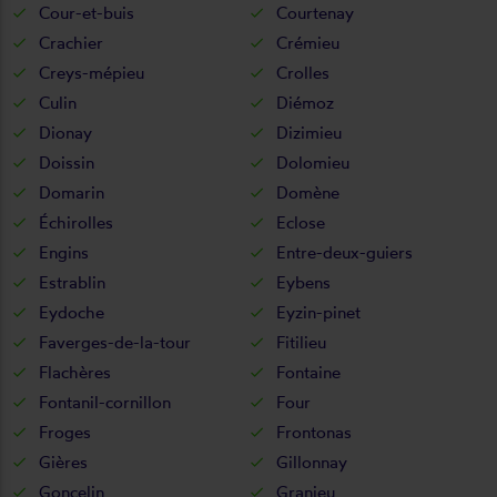
Cour-et-buis
Courtenay
Crachier
Crémieu
Creys-mépieu
Crolles
Culin
Diémoz
Dionay
Dizimieu
Doissin
Dolomieu
Domarin
Domène
Échirolles
Eclose
Engins
Entre-deux-guiers
Estrablin
Eybens
Eydoche
Eyzin-pinet
Faverges-de-la-tour
Fitilieu
Flachères
Fontaine
Fontanil-cornillon
Four
Froges
Frontonas
Gières
Gillonnay
Goncelin
Granieu