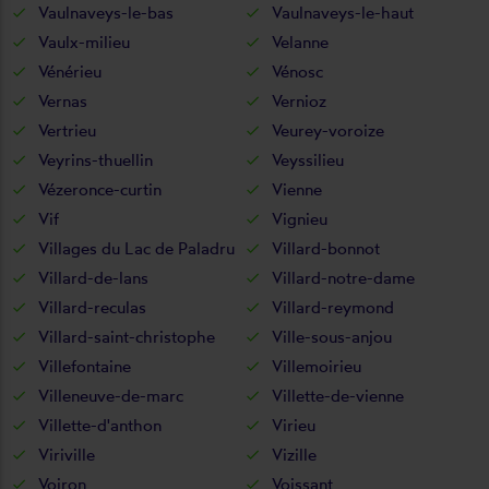
Vaulnaveys-le-bas
Vaulnaveys-le-haut
Vaulx-milieu
Velanne
Vénérieu
Vénosc
Vernas
Vernioz
Vertrieu
Veurey-voroize
Veyrins-thuellin
Veyssilieu
Vézeronce-curtin
Vienne
Vif
Vignieu
Villages du Lac de Paladru
Villard-bonnot
Villard-de-lans
Villard-notre-dame
Villard-reculas
Villard-reymond
Villard-saint-christophe
Ville-sous-anjou
Villefontaine
Villemoirieu
Villeneuve-de-marc
Villette-de-vienne
Villette-d'anthon
Virieu
Viriville
Vizille
Voiron
Voissant