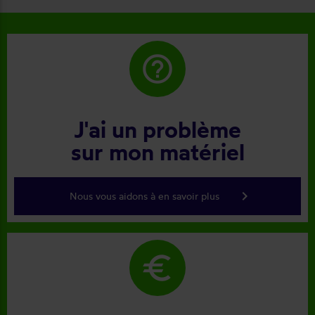
help_outline
J'ai un problème
sur mon matériel
keyboard_arrow_right
Nous vous aidons à en savoir plus
euro