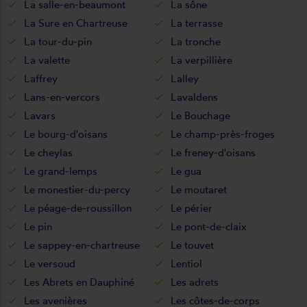
La salle-en-beaumont
La sône
La Sure en Chartreuse
La terrasse
La tour-du-pin
La tronche
La valette
La verpillière
Laffrey
Lalley
Lans-en-vercors
Lavaldens
Lavars
Le Bouchage
Le bourg-d'oisans
Le champ-près-froges
Le cheylas
Le freney-d'oisans
Le grand-lemps
Le gua
Le monestier-du-percy
Le moutaret
Le péage-de-roussillon
Le périer
Le pin
Le pont-de-claix
Le sappey-en-chartreuse
Le touvet
Le versoud
Lentiol
Les Abrets en Dauphiné
Les adrets
Les avenières
Les côtes-de-corps