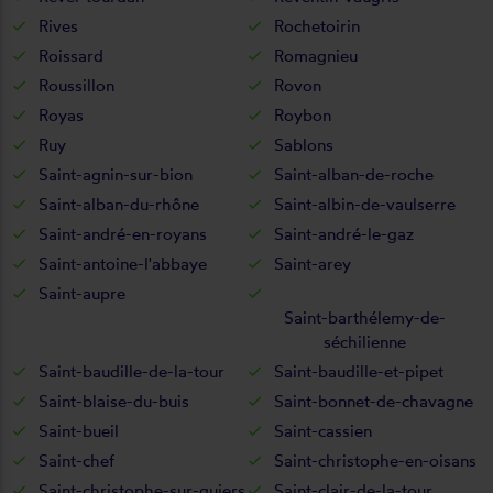
Rives
Rochetoirin
Roissard
Romagnieu
Roussillon
Rovon
Royas
Roybon
Ruy
Sablons
Saint-agnin-sur-bion
Saint-alban-de-roche
Saint-alban-du-rhône
Saint-albin-de-vaulserre
Saint-andré-en-royans
Saint-andré-le-gaz
Saint-antoine-l'abbaye
Saint-arey
Saint-aupre
Saint-barthélemy-de-
séchilienne
Saint-baudille-de-la-tour
Saint-baudille-et-pipet
Saint-blaise-du-buis
Saint-bonnet-de-chavagne
Saint-bueil
Saint-cassien
Saint-chef
Saint-christophe-en-oisans
Saint-christophe-sur-guiers
Saint-clair-de-la-tour