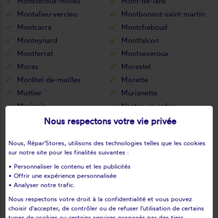
Monsteroux-milieu
Mont-de-lans
Montalieu-vercieu
Montbonnot-saint-martin
Montcarra
Montchaboud
Monteynard
Montfalcon
Montferrat
Montseveroux
Moras
Morestel
Morêtel-de-mailles
Morette
Mottier
Murianette
Murinais
Nantes-en-ratier
Nantoin
Nivolas-vermelle
Nous respectons votre vie privée
Notre-dame-de-commiers
Notre-dame-de-l'osier
Nous, Répar'Stores, utilisons des technologies telles que les cookies
Notre-dame-de-mésage
Notre-dame-de-vaux
sur notre site pour les finalités suivantes :
Noyarey
Optevoz
• Personnaliser le contenu et les publicités
Oris-en-rattier
Ornacieux
• Offrir une expérience personnalisée
Ornon
Oulles
• Analyser notre trafic.
Oyeu
Oytier-saint-oblas
Nous respectons votre droit à la confidentialité et vous pouvez
choisir d'accepter, de contrôler ou de refuser l'utilisation de certains
Oz
Pact
types de cookies ou certains services proposés par des tiers.