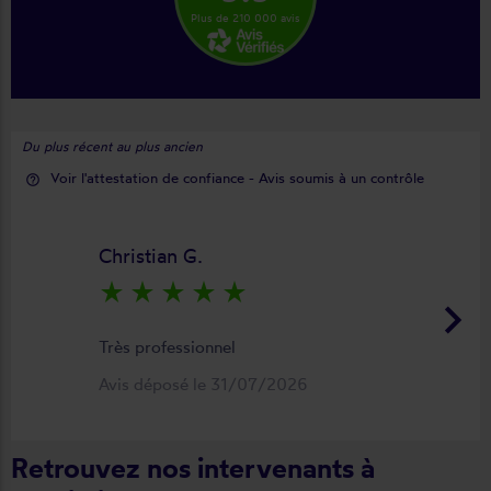
Plus de 210 000 avis
Du plus récent au plus ancien
Voir l'attestation de confiance - Avis soumis à un contrôle
help_outline
Christian G.
star_rate
star_rate
star_rate
star_rate
star_rate
keyboard_arrow_right
Très professionnel
Avis déposé le 31/07/2026
Retrouvez nos intervenants à