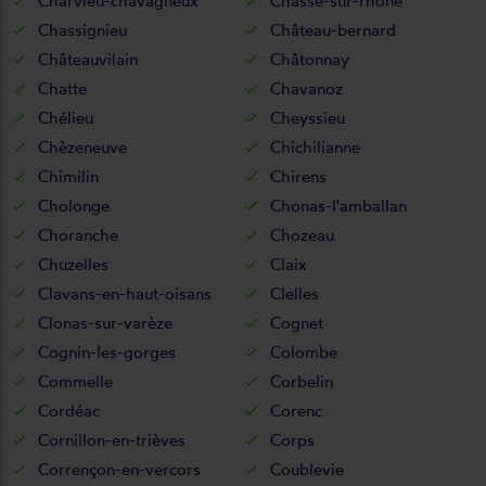
Charvieu-chavagneux
Chasse-sur-rhône
Chassignieu
Château-bernard
Châteauvilain
Châtonnay
Chatte
Chavanoz
Chélieu
Cheyssieu
Chèzeneuve
Chichilianne
Chimilin
Chirens
Cholonge
Chonas-l'amballan
Choranche
Chozeau
Chuzelles
Claix
Clavans-en-haut-oisans
Clelles
Clonas-sur-varèze
Cognet
Cognin-les-gorges
Colombe
Commelle
Corbelin
Cordéac
Corenc
Cornillon-en-trièves
Corps
Corrençon-en-vercors
Coublevie