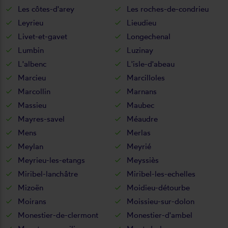
Les côtes-d'arey
Les roches-de-condrieu
Leyrieu
Lieudieu
Livet-et-gavet
Longechenal
Lumbin
Luzinay
L'albenc
L'isle-d'abeau
Marcieu
Marcilloles
Marcollin
Marnans
Massieu
Maubec
Mayres-savel
Méaudre
Mens
Merlas
Meylan
Meyrié
Meyrieu-les-etangs
Meyssiès
Miribel-lanchâtre
Miribel-les-echelles
Mizoën
Moidieu-détourbe
Moirans
Moissieu-sur-dolon
Monestier-de-clermont
Monestier-d'ambel