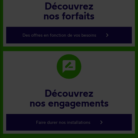
Découvrez
nos forfaits
keyboard_arrow_right
Des offres en fonction de vos besoins
rate_review
Découvrez
nos engagements
keyboard_arrow_right
Faire durer nos installations