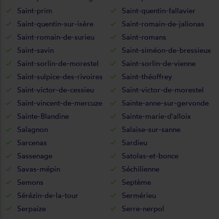
Saint-prim
Saint-quentin-fallavier
Saint-quentin-sur-isère
Saint-romain-de-jalionas
Saint-romain-de-surieu
Saint-romans
Saint-savin
Saint-siméon-de-bressieux
Saint-sorlin-de-morestel
Saint-sorlin-de-vienne
Saint-sulpice-des-rivoires
Saint-théoffrey
Saint-victor-de-cessieu
Saint-victor-de-morestel
Saint-vincent-de-mercuze
Sainte-anne-sur-gervonde
Sainte-Blandine
Sainte-marie-d'alloix
Salagnon
Salaise-sur-sanne
Sarcenas
Sardieu
Sassenage
Satolas-et-bonce
Savas-mépin
Séchilienne
Semons
Septème
Sérézin-de-la-tour
Sermérieu
Serpaize
Serre-nerpol