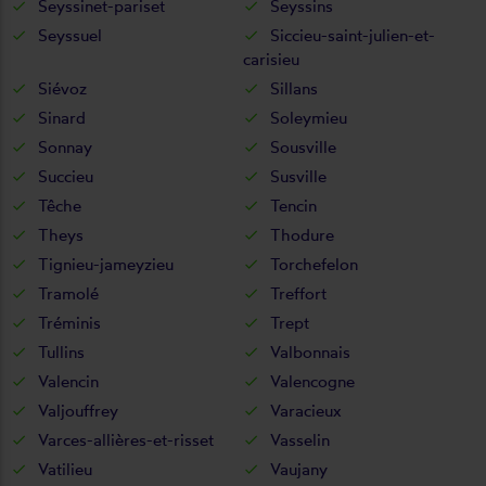
Seyssinet-pariset
Seyssins
Seyssuel
Siccieu-saint-julien-et-
carisieu
Siévoz
Sillans
Sinard
Soleymieu
Sonnay
Sousville
Succieu
Susville
Têche
Tencin
Theys
Thodure
Tignieu-jameyzieu
Torchefelon
Tramolé
Treffort
Tréminis
Trept
Tullins
Valbonnais
Valencin
Valencogne
Valjouffrey
Varacieux
Varces-allières-et-risset
Vasselin
Vatilieu
Vaujany