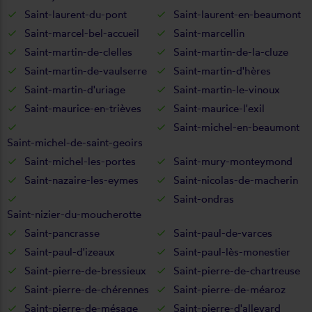
Saint-laurent-du-pont
Saint-laurent-en-beaumont
Saint-marcel-bel-accueil
Saint-marcellin
Saint-martin-de-clelles
Saint-martin-de-la-cluze
Saint-martin-de-vaulserre
Saint-martin-d'hères
Saint-martin-d'uriage
Saint-martin-le-vinoux
Saint-maurice-en-trièves
Saint-maurice-l'exil
Saint-michel-en-beaumont
Saint-michel-de-saint-geoirs
Saint-michel-les-portes
Saint-mury-monteymond
Saint-nazaire-les-eymes
Saint-nicolas-de-macherin
Saint-ondras
Saint-nizier-du-moucherotte
Saint-pancrasse
Saint-paul-de-varces
Saint-paul-d'izeaux
Saint-paul-lès-monestier
Saint-pierre-de-bressieux
Saint-pierre-de-chartreuse
Saint-pierre-de-chérennes
Saint-pierre-de-méaroz
Saint-pierre-de-mésage
Saint-pierre-d'allevard