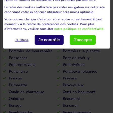
Pajay
Paladru
Le refus des cookies n'affectera pas votre navigation sur notre site
Panissage
Panossas
cependant votre expérience utilisateur sera moins optimale.
Parmilieu
Passins
Vous pouvez changer d'avis ou retirer votre consentement à tout
Pellafol
Penol
moment via le centre de préférences des cookies. Pour plus
d'informations, veuillez consulter
notre politique de confidentialité
.
Pierre-châtel
Pinsot
Pisieu
Plan
Je contrôle
J'accepte
Je refuse
Poisat
Poliénas
Pommier-de-beaurepaire
Pommiers-la-placette
Ponsonnas
Pont-de-chéruy
Pont-en-royans
Pont-évêque
Pontcharra
Porcieu-amblagnieu
Prébois
Pressins
Primarette
Proveysieux
Quaix-en-chartreuse
Quet-en-beaumont
Quincieu
Réaumont
Renage
Rencurel
Revel-tourdan
Reventin-vaugris