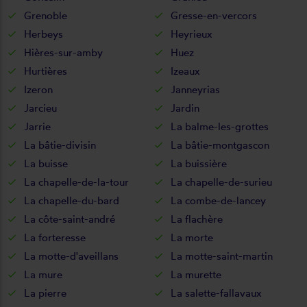
Grenoble
Gresse-en-vercors
Herbeys
Heyrieux
Hières-sur-amby
Huez
Hurtières
Izeaux
Izeron
Janneyrias
Jarcieu
Jardin
Jarrie
La balme-les-grottes
La bâtie-divisin
La bâtie-montgascon
La buisse
La buissière
La chapelle-de-la-tour
La chapelle-de-surieu
La chapelle-du-bard
La combe-de-lancey
La côte-saint-andré
La flachère
La forteresse
La morte
La motte-d'aveillans
La motte-saint-martin
La mure
La murette
La pierre
La salette-fallavaux