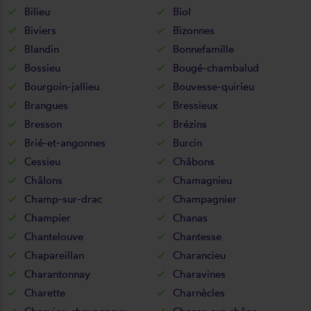
Bilieu
Biol
Biviers
Bizonnes
Blandin
Bonnefamille
Bossieu
Bougé-chambalud
Bourgoin-jallieu
Bouvesse-quirieu
Brangues
Bressieux
Bresson
Brézins
Brié-et-angonnes
Burcin
Cessieu
Châbons
Châlons
Chamagnieu
Champ-sur-drac
Champagnier
Champier
Chanas
Chantelouve
Chantesse
Chapareillan
Charancieu
Charantonnay
Charavines
Charette
Charnècles