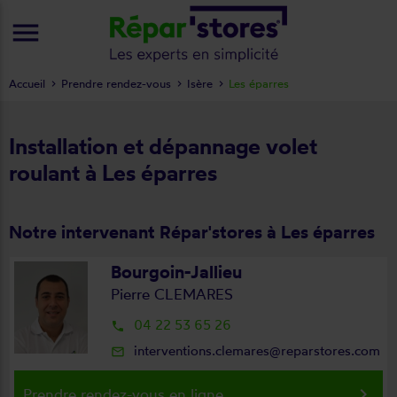
menu
Accueil
Prendre rendez-vous
Isère
Les éparres
Installation et dépannage volet
roulant à Les éparres
Notre intervenant Répar'stores à Les éparres
Bourgoin-Jallieu
Pierre CLEMARES
04 22 53 65 26
local_phone
interventions.clemares@reparstores.com
mail_outline
keyboard_arrow_right
Prendre rendez-vous en ligne