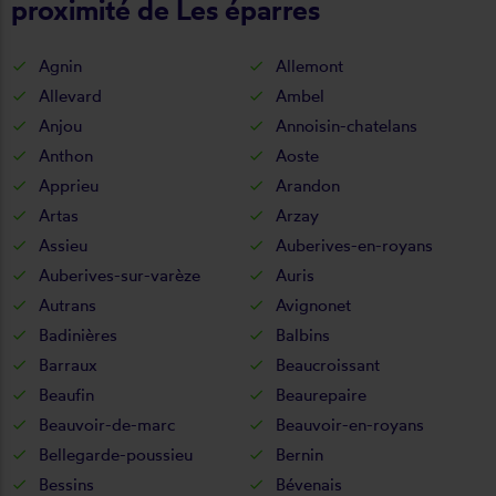
proximité de Les éparres
Agnin
Allemont
Allevard
Ambel
Anjou
Annoisin-chatelans
Anthon
Aoste
Apprieu
Arandon
Artas
Arzay
Assieu
Auberives-en-royans
Auberives-sur-varèze
Auris
Autrans
Avignonet
Badinières
Balbins
Barraux
Beaucroissant
Beaufin
Beaurepaire
Beauvoir-de-marc
Beauvoir-en-royans
Bellegarde-poussieu
Bernin
Bessins
Bévenais