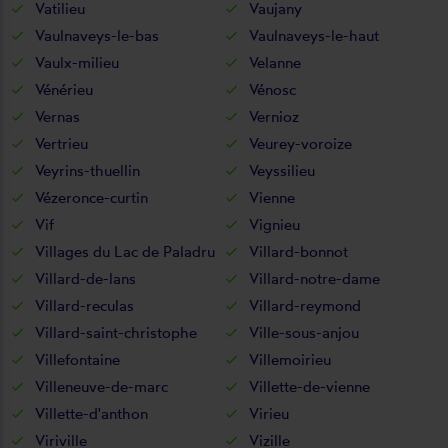
Vatilieu
Vaujany
Vaulnaveys-le-bas
Vaulnaveys-le-haut
Vaulx-milieu
Velanne
Vénérieu
Vénosc
Vernas
Vernioz
Vertrieu
Veurey-voroize
Veyrins-thuellin
Veyssilieu
Vézeronce-curtin
Vienne
Vif
Vignieu
Villages du Lac de Paladru
Villard-bonnot
Villard-de-lans
Villard-notre-dame
Villard-reculas
Villard-reymond
Villard-saint-christophe
Ville-sous-anjou
Villefontaine
Villemoirieu
Villeneuve-de-marc
Villette-de-vienne
Villette-d'anthon
Virieu
Viriville
Vizille