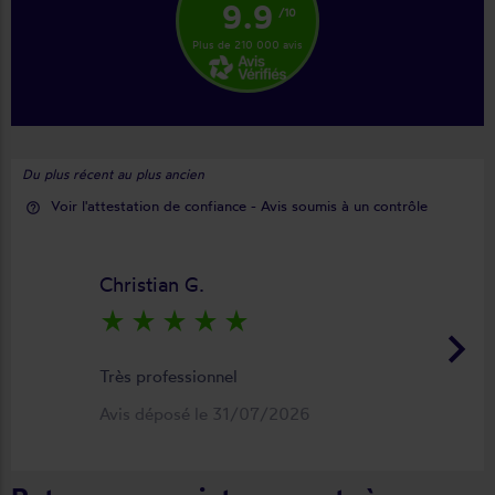
9.9
/10
Plus de 210 000 avis
Du plus récent au plus ancien
Voir l'attestation de confiance - Avis soumis à un contrôle
help_outline
Christian G.
star_rate
star_rate
star_rate
star_rate
star_rate
keyboard_arrow_right
Très professionnel
Avis déposé le 31/07/2026