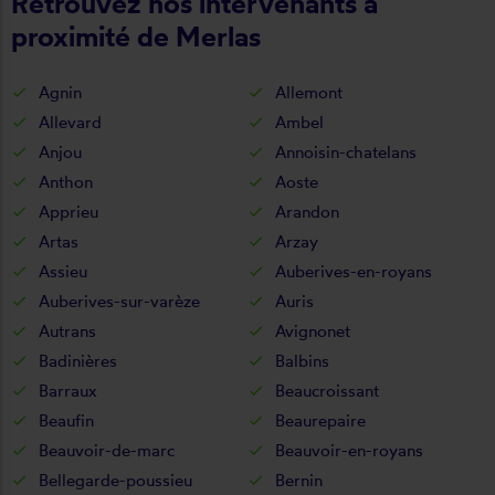
Retrouvez nos intervenants à
proximité de Merlas
Agnin
Allemont
Allevard
Ambel
Anjou
Annoisin-chatelans
Anthon
Aoste
Apprieu
Arandon
Artas
Arzay
Assieu
Auberives-en-royans
Auberives-sur-varèze
Auris
Autrans
Avignonet
Badinières
Balbins
Barraux
Beaucroissant
Beaufin
Beaurepaire
Beauvoir-de-marc
Beauvoir-en-royans
Bellegarde-poussieu
Bernin