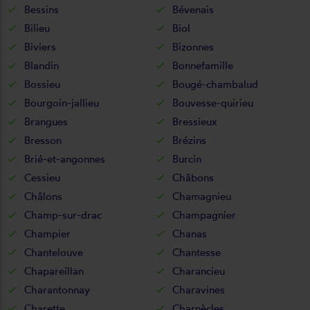
Bessins
Bévenais
Bilieu
Biol
Biviers
Bizonnes
Blandin
Bonnefamille
Bossieu
Bougé-chambalud
Bourgoin-jallieu
Bouvesse-quirieu
Brangues
Bressieux
Bresson
Brézins
Brié-et-angonnes
Burcin
Cessieu
Châbons
Châlons
Chamagnieu
Champ-sur-drac
Champagnier
Champier
Chanas
Chantelouve
Chantesse
Chapareillan
Charancieu
Charantonnay
Charavines
Charette
Charnècles