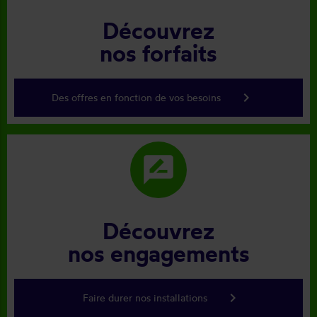
Découvrez
nos forfaits
keyboard_arrow_right
Des offres en fonction de vos besoins
rate_review
Découvrez
nos engagements
keyboard_arrow_right
Faire durer nos installations