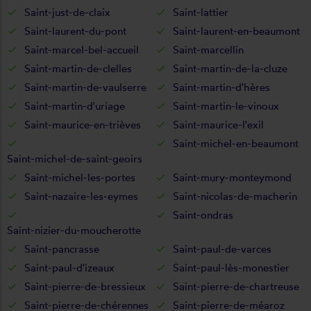
Saint-just-de-claix
Saint-lattier
Saint-laurent-du-pont
Saint-laurent-en-beaumont
Saint-marcel-bel-accueil
Saint-marcellin
Saint-martin-de-clelles
Saint-martin-de-la-cluze
Saint-martin-de-vaulserre
Saint-martin-d'hères
Saint-martin-d'uriage
Saint-martin-le-vinoux
Saint-maurice-en-trièves
Saint-maurice-l'exil
Saint-michel-en-beaumont
Saint-michel-de-saint-geoirs
Saint-michel-les-portes
Saint-mury-monteymond
Saint-nazaire-les-eymes
Saint-nicolas-de-macherin
Saint-ondras
Saint-nizier-du-moucherotte
Saint-pancrasse
Saint-paul-de-varces
Saint-paul-d'izeaux
Saint-paul-lès-monestier
Saint-pierre-de-bressieux
Saint-pierre-de-chartreuse
Saint-pierre-de-chérennes
Saint-pierre-de-méaroz