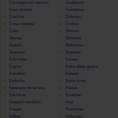
Corrençon-en-vercors
Coublevie
Cour-et-buis
Courtenay
Crachier
Crémieu
Creys-mépieu
Crolles
Culin
Diémoz
Dionay
Dizimieu
Doissin
Dolomieu
Domarin
Domène
Échirolles
Eclose
Engins
Entre-deux-guiers
Estrablin
Eybens
Eydoche
Eyzin-pinet
Faverges-de-la-tour
Fitilieu
Flachères
Fontaine
Fontanil-cornillon
Four
Froges
Frontonas
Gières
Gillonnay