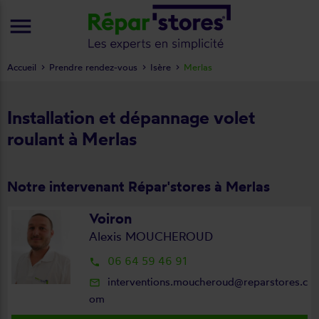
menu
Accueil
Prendre rendez-vous
Isère
Merlas
Installation et dépannage volet
roulant à Merlas
Notre intervenant Répar'stores à Merlas
Voiron
Alexis MOUCHEROUD
06 64 59 46 91
local_phone
interventions.moucheroud@reparstores.c
mail_outline
om