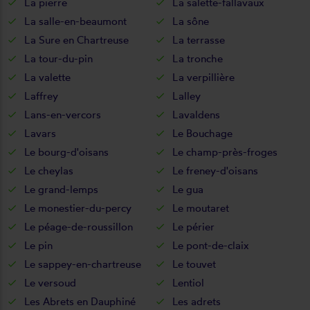
La pierre
La salette-fallavaux
La salle-en-beaumont
La sône
La Sure en Chartreuse
La terrasse
La tour-du-pin
La tronche
La valette
La verpillière
Laffrey
Lalley
Lans-en-vercors
Lavaldens
Lavars
Le Bouchage
Le bourg-d'oisans
Le champ-près-froges
Le cheylas
Le freney-d'oisans
Le grand-lemps
Le gua
Le monestier-du-percy
Le moutaret
Le péage-de-roussillon
Le périer
Le pin
Le pont-de-claix
Le sappey-en-chartreuse
Le touvet
Le versoud
Lentiol
Les Abrets en Dauphiné
Les adrets