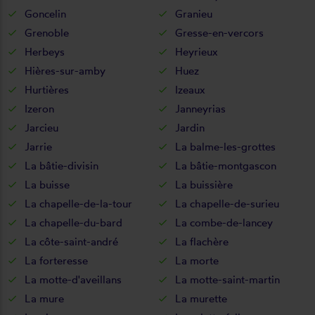
Goncelin
Granieu
Grenoble
Gresse-en-vercors
Herbeys
Heyrieux
Hières-sur-amby
Huez
Hurtières
Izeaux
Izeron
Janneyrias
Jarcieu
Jardin
Jarrie
La balme-les-grottes
La bâtie-divisin
La bâtie-montgascon
La buisse
La buissière
La chapelle-de-la-tour
La chapelle-de-surieu
La chapelle-du-bard
La combe-de-lancey
La côte-saint-andré
La flachère
La forteresse
La morte
La motte-d'aveillans
La motte-saint-martin
La mure
La murette