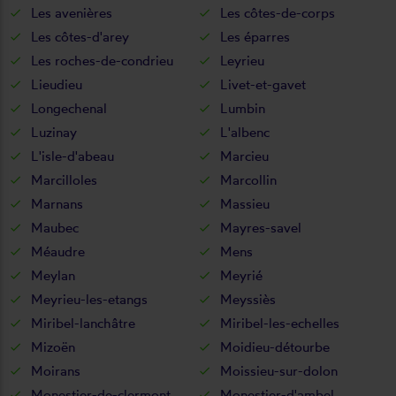
Les avenières
Les côtes-de-corps
Les côtes-d'arey
Les éparres
Les roches-de-condrieu
Leyrieu
Lieudieu
Livet-et-gavet
Longechenal
Lumbin
Luzinay
L'albenc
L'isle-d'abeau
Marcieu
Marcilloles
Marcollin
Marnans
Massieu
Maubec
Mayres-savel
Méaudre
Mens
Meylan
Meyrié
Meyrieu-les-etangs
Meyssiès
Miribel-lanchâtre
Miribel-les-echelles
Mizoën
Moidieu-détourbe
Moirans
Moissieu-sur-dolon
Monestier-de-clermont
Monestier-d'ambel