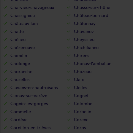
Charvieu-chavagneux
Chasse-sur-rhône
Chassignieu
Château-bernard
Châteauvilain
Châtonnay
Chatte
Chavanoz
Chélieu
Cheyssieu
Chèzeneuve
Chichilianne
Chimilin
Chirens
Cholonge
Chonas-l'amballan
Choranche
Chozeau
Chuzelles
Claix
Clavans-en-haut-oisans
Clelles
Clonas-sur-varèze
Cognet
Cognin-les-gorges
Colombe
Commelle
Corbelin
Cordéac
Corenc
Cornillon-en-trièves
Corps