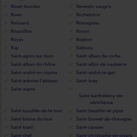
Revel-tourdan
Reventin-vaugris
Rives
Rochetoirin
Roissard
Romagnieu
Roussillon
Rovon
Royas
Roybon
Ruy
Sablons
Saint-agnin-sur-bion
Saint-alban-de-roche
Saint-alban-du-rhône
Saint-albin-de-vaulserre
Saint-andré-en-royans
Saint-andré-le-gaz
Saint-antoine-l'abbaye
Saint-arey
Saint-aupre
Saint-barthélemy-de-
séchilienne
Saint-baudille-de-la-tour
Saint-baudille-et-pipet
Saint-blaise-du-buis
Saint-bonnet-de-chavagne
Saint-bueil
Saint-cassien
Saint-chef
Saint-christophe-en-oisans