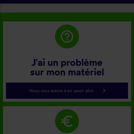
help_outline
J'ai un problème
sur mon matériel
keyboard_arrow_right
Nous vous aidons à en savoir plus
euro