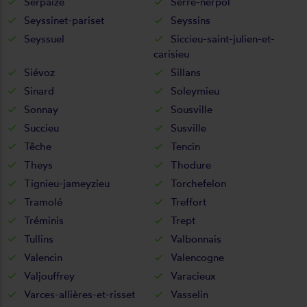
Serpaize
Serre-nerpol
Seyssinet-pariset
Seyssins
Seyssuel
Siccieu-saint-julien-et-
carisieu
Siévoz
Sillans
Sinard
Soleymieu
Sonnay
Sousville
Succieu
Susville
Têche
Tencin
Theys
Thodure
Tignieu-jameyzieu
Torchefelon
Tramolé
Treffort
Tréminis
Trept
Tullins
Valbonnais
Valencin
Valencogne
Valjouffrey
Varacieux
Varces-allières-et-risset
Vasselin