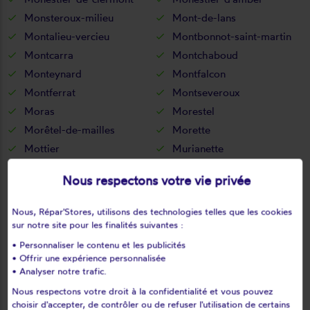
Monsteroux-milieu
Mont-de-lans
Montalieu-vercieu
Montbonnot-saint-martin
Montcarra
Montchaboud
Monteynard
Montfalcon
Montferrat
Montseveroux
Moras
Morestel
Morêtel-de-mailles
Morette
Mottier
Murianette
Murinais
Nantes-en-ratier
Nous respectons votre vie privée
Nantoin
Nivolas-vermelle
Notre-dame-de-commiers
Notre-dame-de-l'osier
Nous, Répar'Stores, utilisons des technologies telles que les cookies
Notre-dame-de-mésage
Notre-dame-de-vaux
sur notre site pour les finalités suivantes :
Noyarey
Optevoz
• Personnaliser le contenu et les publicités
• Offrir une expérience personnalisée
Oris-en-rattier
Ornacieux
• Analyser notre trafic.
Ornon
Oulles
Nous respectons votre droit à la confidentialité et vous pouvez
Oyeu
Oytier-saint-oblas
choisir d'accepter, de contrôler ou de refuser l'utilisation de certains