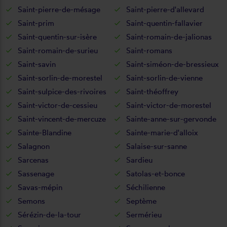
Saint-pierre-de-mésage
Saint-pierre-d'allevard
Saint-prim
Saint-quentin-fallavier
Saint-quentin-sur-isère
Saint-romain-de-jalionas
Saint-romain-de-surieu
Saint-romans
Saint-savin
Saint-siméon-de-bressieux
Saint-sorlin-de-morestel
Saint-sorlin-de-vienne
Saint-sulpice-des-rivoires
Saint-théoffrey
Saint-victor-de-cessieu
Saint-victor-de-morestel
Saint-vincent-de-mercuze
Sainte-anne-sur-gervonde
Sainte-Blandine
Sainte-marie-d'alloix
Salagnon
Salaise-sur-sanne
Sarcenas
Sardieu
Sassenage
Satolas-et-bonce
Savas-mépin
Séchilienne
Semons
Septème
Sérézin-de-la-tour
Sermérieu