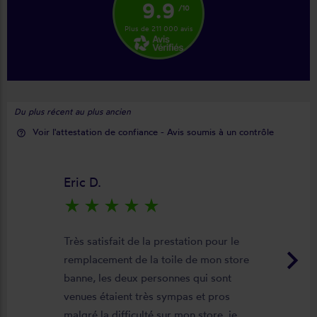
9.9
/10
Plus de 211 000 avis
Du plus récent au plus ancien
Voir l'attestation de confiance - Avis soumis à un contrôle
help_outline
Eric D.
star_rate
star_rate
star_rate
star_rate
star_rate
Très satisfait de la prestation pour le
keyboard_arrow_right
remplacement de la toile de mon store
banne, les deux personnes qui sont
venues étaient très sympas et pros
malgré la difficulté sur mon store, je