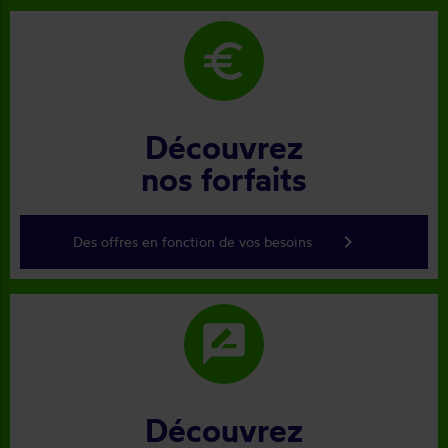
euro
Découvrez
nos forfaits
keyboard_arrow_right
Des offres en fonction de vos besoins
rate_review
Découvrez