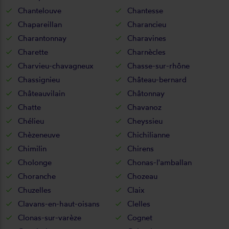
Chantelouve
Chantesse
Chapareillan
Charancieu
Charantonnay
Charavines
Charette
Charnècles
Charvieu-chavagneux
Chasse-sur-rhône
Chassignieu
Château-bernard
Châteauvilain
Châtonnay
Chatte
Chavanoz
Chélieu
Cheyssieu
Chèzeneuve
Chichilianne
Chimilin
Chirens
Cholonge
Chonas-l'amballan
Choranche
Chozeau
Chuzelles
Claix
Clavans-en-haut-oisans
Clelles
Clonas-sur-varèze
Cognet