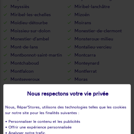
Meyssiès
Miribel-lanchâtre
Miribel-les-echelles
Mizoën
Moidieu-détourbe
Moirans
Moissieu-sur-dolon
Monestier-de-clermont
Monestier-d'ambel
Monsteroux-milieu
Mont-de-lans
Montalieu-vercieu
Montbonnot-saint-martin
Montcarra
Montchaboud
Monteynard
Montfalcon
Montferrat
Montseveroux
Moras
Morestel
Morêtel-de-mailles
Nous respectons votre vie privée
Morette
Mottier
Murianette
Murinais
Nous, Répar'Stores, utilisons des technologies telles que les cookies
Nantes-en-ratier
Nantoin
sur notre site pour les finalités suivantes :
Nivolas-vermelle
Notre-dame-de-commiers
• Personnaliser le contenu et les publicités
• Offrir une expérience personnalisée
Notre-dame-de-l'osier
Notre-dame-de-mésage
• Analyser notre trafic.