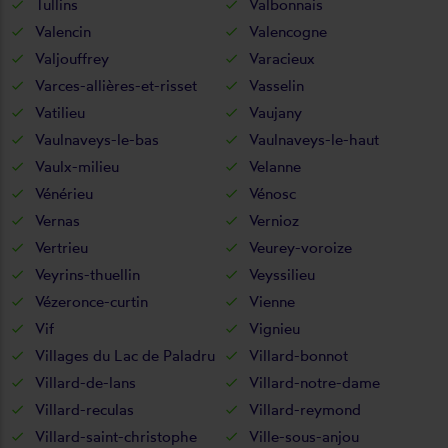
Tullins
Valbonnais
Valencin
Valencogne
Valjouffrey
Varacieux
Varces-allières-et-risset
Vasselin
Vatilieu
Vaujany
Vaulnaveys-le-bas
Vaulnaveys-le-haut
Vaulx-milieu
Velanne
Vénérieu
Vénosc
Vernas
Vernioz
Vertrieu
Veurey-voroize
Veyrins-thuellin
Veyssilieu
Vézeronce-curtin
Vienne
Vif
Vignieu
Villages du Lac de Paladru
Villard-bonnot
Villard-de-lans
Villard-notre-dame
Villard-reculas
Villard-reymond
Villard-saint-christophe
Ville-sous-anjou