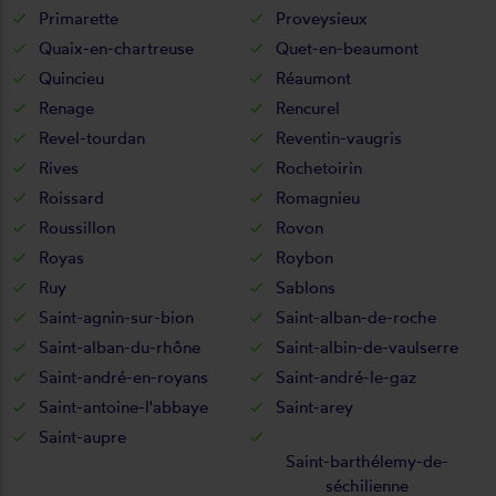
Primarette
Proveysieux
Quaix-en-chartreuse
Quet-en-beaumont
Quincieu
Réaumont
Renage
Rencurel
Revel-tourdan
Reventin-vaugris
Rives
Rochetoirin
Roissard
Romagnieu
Roussillon
Rovon
Royas
Roybon
Ruy
Sablons
Saint-agnin-sur-bion
Saint-alban-de-roche
Saint-alban-du-rhône
Saint-albin-de-vaulserre
Saint-andré-en-royans
Saint-andré-le-gaz
Saint-antoine-l'abbaye
Saint-arey
Saint-aupre
Saint-barthélemy-de-
séchilienne