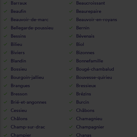
Barraux
Beaucroissant
Beaufin
Beaurepaire
Beauvoir-de-marc
Beauvoir-en-royans
Bellegarde-poussieu
Bernin
Bessins
Bévenais
Bilieu
Biol
Biviers
Bizonnes
Blandin
Bonnefamille
Bossieu
Bougé-chambalud
Bourgoin-jallieu
Bouvesse-quirieu
Brangues
Bressieux
Bresson
Brézins
Brié-et-angonnes
Burcin
Cessieu
Châbons
Châlons
Chamagnieu
Champ-sur-drac
Champagnier
Champier
Chanas