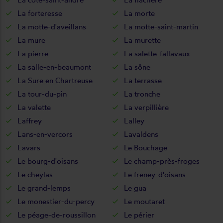
La forteresse
La morte
La motte-d'aveillans
La motte-saint-martin
La mure
La murette
La pierre
La salette-fallavaux
La salle-en-beaumont
La sône
La Sure en Chartreuse
La terrasse
La tour-du-pin
La tronche
La valette
La verpillière
Laffrey
Lalley
Lans-en-vercors
Lavaldens
Lavars
Le Bouchage
Le bourg-d'oisans
Le champ-près-froges
Le cheylas
Le freney-d'oisans
Le grand-lemps
Le gua
Le monestier-du-percy
Le moutaret
Le péage-de-roussillon
Le périer