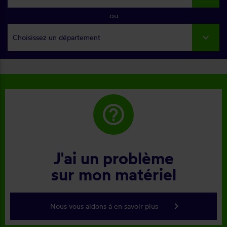
ou
Choisissez un département
help_outline
J'ai un problème
sur mon matériel
keyboard_arrow_right
Nous vous aidons à en savoir plus