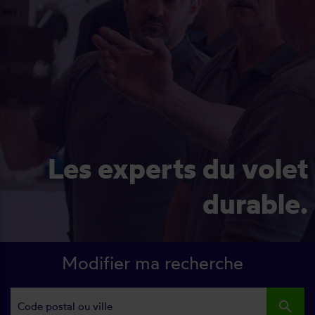
Les experts du volet
durable.
Modifier ma recherche
search