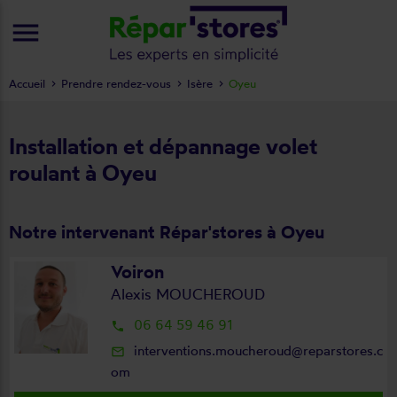
menu
Accueil
Prendre rendez-vous
Isère
Oyeu
Installation et dépannage volet
roulant à Oyeu
Notre intervenant Répar'stores à Oyeu
Voiron
Alexis MOUCHEROUD
06 64 59 46 91
local_phone
interventions.moucheroud@reparstores.c
mail_outline
om