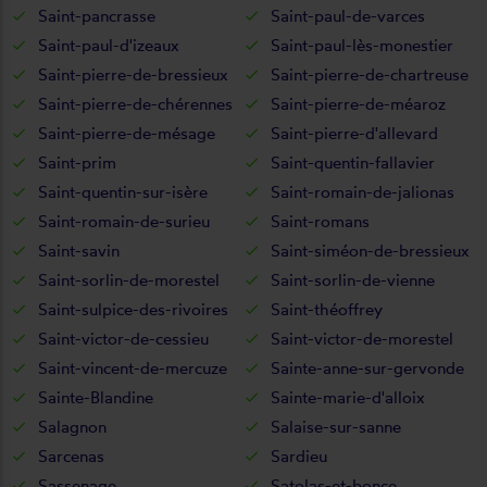
Saint-pancrasse
Saint-paul-de-varces
Saint-paul-d'izeaux
Saint-paul-lès-monestier
Saint-pierre-de-bressieux
Saint-pierre-de-chartreuse
Saint-pierre-de-chérennes
Saint-pierre-de-méaroz
Saint-pierre-de-mésage
Saint-pierre-d'allevard
Saint-prim
Saint-quentin-fallavier
Saint-quentin-sur-isère
Saint-romain-de-jalionas
Saint-romain-de-surieu
Saint-romans
Saint-savin
Saint-siméon-de-bressieux
Saint-sorlin-de-morestel
Saint-sorlin-de-vienne
Saint-sulpice-des-rivoires
Saint-théoffrey
Saint-victor-de-cessieu
Saint-victor-de-morestel
Saint-vincent-de-mercuze
Sainte-anne-sur-gervonde
Sainte-Blandine
Sainte-marie-d'alloix
Salagnon
Salaise-sur-sanne
Sarcenas
Sardieu
Sassenage
Satolas-et-bonce