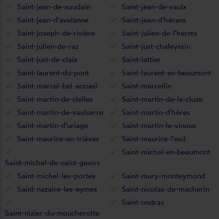
Saint-jean-de-soudain
Saint-jean-de-vaulx
Saint-jean-d'avelanne
Saint-jean-d'hérans
Saint-joseph-de-rivière
Saint-julien-de-l'herms
Saint-julien-de-raz
Saint-just-chaleyssin
Saint-just-de-claix
Saint-lattier
Saint-laurent-du-pont
Saint-laurent-en-beaumont
Saint-marcel-bel-accueil
Saint-marcellin
Saint-martin-de-clelles
Saint-martin-de-la-cluze
Saint-martin-de-vaulserre
Saint-martin-d'hères
Saint-martin-d'uriage
Saint-martin-le-vinoux
Saint-maurice-en-trièves
Saint-maurice-l'exil
Saint-michel-en-beaumont
Saint-michel-de-saint-geoirs
Saint-michel-les-portes
Saint-mury-monteymond
Saint-nazaire-les-eymes
Saint-nicolas-de-macherin
Saint-ondras
Saint-nizier-du-moucherotte