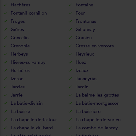
Flachères
Fontaine
Fontanil-cornillon
Four
Froges
Frontonas
Gières
Gillonnay
Goncelin
Granieu
Grenoble
Gresse-en-vercors
Herbeys
Heyrieux
Hières-sur-amby
Huez
Hurtières
Izeaux
Izeron
Janneyrias
Jarcieu
Jardin
Jarrie
La balme-les-grottes
La bâtie-divisin
La bâtie-montgascon
La buisse
La buissière
La chapelle-de-la-tour
La chapelle-de-surieu
La chapelle-du-bard
La combe-de-lancey
La côte-saint-andré
La flachère