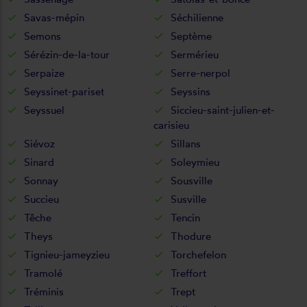
Savas-mépin
Séchilienne
Semons
Septème
Sérézin-de-la-tour
Sermérieu
Serpaize
Serre-nerpol
Seyssinet-pariset
Seyssins
Seyssuel
Siccieu-saint-julien-et-
carisieu
Siévoz
Sillans
Sinard
Soleymieu
Sonnay
Sousville
Succieu
Susville
Têche
Tencin
Theys
Thodure
Tignieu-jameyzieu
Torchefelon
Tramolé
Treffort
Tréminis
Trept