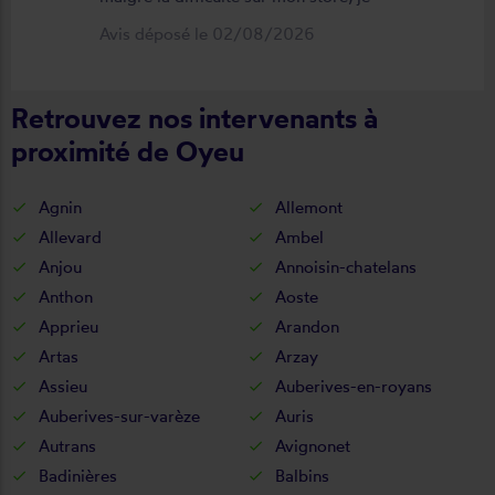
suis satisfait du résultat et du
Avis déposé le 02/08/2026
déroulement de cette opération, devis,
commande, délai qualité de la toile et
Retrouvez nos intervenants à
de la pose je recommande ????
proximité de Oyeu
Agnin
Allemont
Allevard
Ambel
Anjou
Annoisin-chatelans
Anthon
Aoste
Apprieu
Arandon
Artas
Arzay
Assieu
Auberives-en-royans
Auberives-sur-varèze
Auris
Autrans
Avignonet
Badinières
Balbins