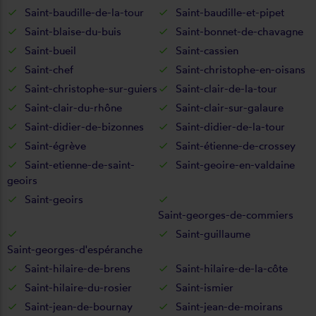
Saint-baudille-de-la-tour
Saint-baudille-et-pipet
Saint-blaise-du-buis
Saint-bonnet-de-chavagne
Saint-bueil
Saint-cassien
Saint-chef
Saint-christophe-en-oisans
Saint-christophe-sur-guiers
Saint-clair-de-la-tour
Saint-clair-du-rhône
Saint-clair-sur-galaure
Saint-didier-de-bizonnes
Saint-didier-de-la-tour
Saint-égrève
Saint-étienne-de-crossey
Saint-etienne-de-saint-
Saint-geoire-en-valdaine
geoirs
Saint-geoirs
Saint-georges-de-commiers
Saint-guillaume
Saint-georges-d'espéranche
Saint-hilaire-de-brens
Saint-hilaire-de-la-côte
Saint-hilaire-du-rosier
Saint-ismier
Saint-jean-de-bournay
Saint-jean-de-moirans