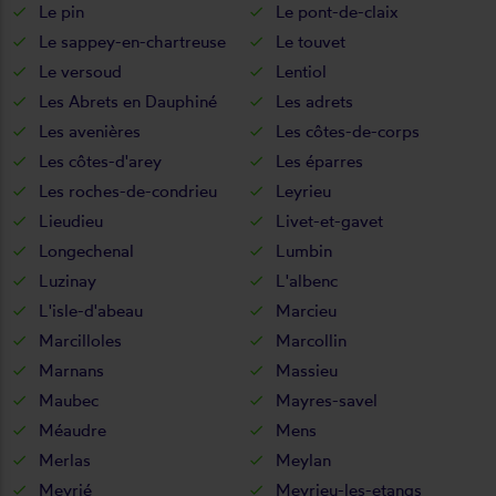
Le pin
Le pont-de-claix
Le sappey-en-chartreuse
Le touvet
Le versoud
Lentiol
Les Abrets en Dauphiné
Les adrets
Les avenières
Les côtes-de-corps
Les côtes-d'arey
Les éparres
Les roches-de-condrieu
Leyrieu
Lieudieu
Livet-et-gavet
Longechenal
Lumbin
Luzinay
L'albenc
L'isle-d'abeau
Marcieu
Marcilloles
Marcollin
Marnans
Massieu
Maubec
Mayres-savel
Méaudre
Mens
Merlas
Meylan
Meyrié
Meyrieu-les-etangs