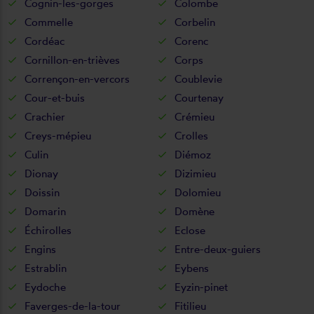
Cognin-les-gorges
Colombe
Commelle
Corbelin
Cordéac
Corenc
Cornillon-en-trièves
Corps
Corrençon-en-vercors
Coublevie
Cour-et-buis
Courtenay
Crachier
Crémieu
Creys-mépieu
Crolles
Culin
Diémoz
Dionay
Dizimieu
Doissin
Dolomieu
Domarin
Domène
Échirolles
Eclose
Engins
Entre-deux-guiers
Estrablin
Eybens
Eydoche
Eyzin-pinet
Faverges-de-la-tour
Fitilieu