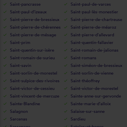
Saint-pancrasse
Saint-paul-de-varces
Saint-paul-d'izeaux
Saint-paul-lès-monestier
Saint-pierre-de-bressieux
Saint-pierre-de-chartreuse
Saint-pierre-de-chérennes
Saint-pierre-de-méaroz
Saint-pierre-de-mésage
Saint-pierre-d'allevard
Saint-prim
Saint-quentin-fallavier
Saint-quentin-sur-isère
Saint-romain-de-jalionas
Saint-romain-de-surieu
Saint-romans
Saint-savin
Saint-siméon-de-bressieux
Saint-sorlin-de-morestel
Saint-sorlin-de-vienne
Saint-sulpice-des-rivoires
Saint-théoffrey
Saint-victor-de-cessieu
Saint-victor-de-morestel
Saint-vincent-de-mercuze
Sainte-anne-sur-gervonde
Sainte-Blandine
Sainte-marie-d'alloix
Salagnon
Salaise-sur-sanne
Sarcenas
Sardieu
Sassenage
Satolas-et-bonce