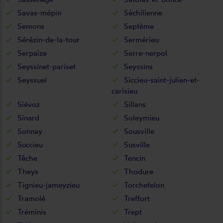
Savas-mépin
Séchilienne
Semons
Septème
Sérézin-de-la-tour
Sermérieu
Serpaize
Serre-nerpol
Seyssinet-pariset
Seyssins
Seyssuel
Siccieu-saint-julien-et-
carisieu
Siévoz
Sillans
Sinard
Soleymieu
Sonnay
Sousville
Succieu
Susville
Têche
Tencin
Theys
Thodure
Tignieu-jameyzieu
Torchefelon
Tramolé
Treffort
Tréminis
Trept