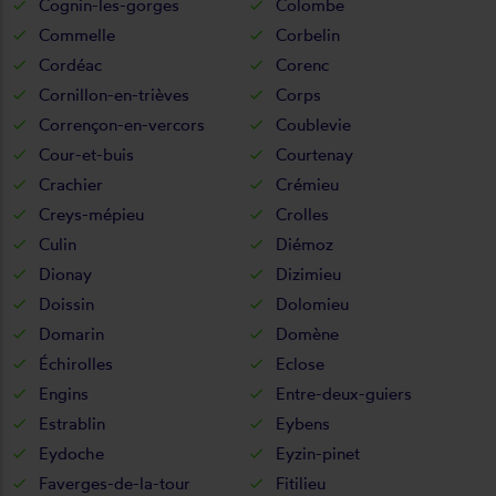
Cognin-les-gorges
Colombe
Commelle
Corbelin
Cordéac
Corenc
Cornillon-en-trièves
Corps
Corrençon-en-vercors
Coublevie
Cour-et-buis
Courtenay
Crachier
Crémieu
Creys-mépieu
Crolles
Culin
Diémoz
Dionay
Dizimieu
Doissin
Dolomieu
Domarin
Domène
Échirolles
Eclose
Engins
Entre-deux-guiers
Estrablin
Eybens
Eydoche
Eyzin-pinet
Faverges-de-la-tour
Fitilieu