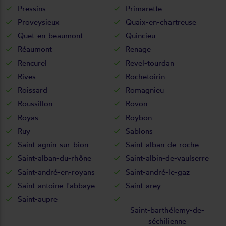
Pressins
Primarette
Proveysieux
Quaix-en-chartreuse
Quet-en-beaumont
Quincieu
Réaumont
Renage
Rencurel
Revel-tourdan
Rives
Rochetoirin
Roissard
Romagnieu
Roussillon
Rovon
Royas
Roybon
Ruy
Sablons
Saint-agnin-sur-bion
Saint-alban-de-roche
Saint-alban-du-rhône
Saint-albin-de-vaulserre
Saint-andré-en-royans
Saint-andré-le-gaz
Saint-antoine-l'abbaye
Saint-arey
Saint-aupre
Saint-barthélemy-de-
séchilienne