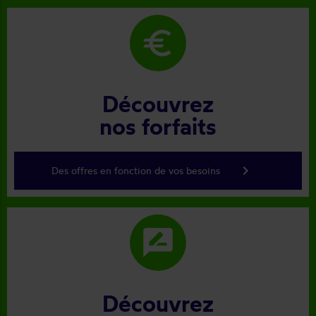
euro
Découvrez
nos forfaits
keyboard_arrow_right
Des offres en fonction de vos besoins
rate_review
Découvrez