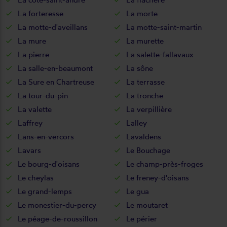
La forteresse
La morte
La motte-d'aveillans
La motte-saint-martin
La mure
La murette
La pierre
La salette-fallavaux
La salle-en-beaumont
La sône
La Sure en Chartreuse
La terrasse
La tour-du-pin
La tronche
La valette
La verpillière
Laffrey
Lalley
Lans-en-vercors
Lavaldens
Lavars
Le Bouchage
Le bourg-d'oisans
Le champ-près-froges
Le cheylas
Le freney-d'oisans
Le grand-lemps
Le gua
Le monestier-du-percy
Le moutaret
Le péage-de-roussillon
Le périer