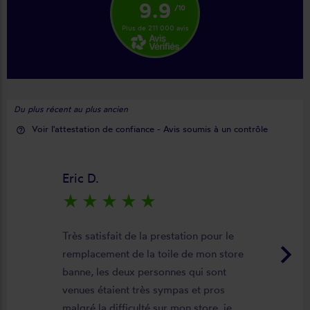
9.9
/10
Plus de 211 000 avis
Du plus récent au plus ancien
Voir l'attestation de confiance - Avis soumis à un contrôle
help_outline
Eric D.
star_rate
star_rate
star_rate
star_rate
star_rate
Très satisfait de la prestation pour le
keyboard_arrow_right
remplacement de la toile de mon store
banne, les deux personnes qui sont
venues étaient très sympas et pros
malgré la difficulté sur mon store, je