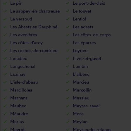
Le pin
Le pont-de-claix
Le sappey-en-chartreuse
Le touvet
Le versoud
Lentiol
Les Abrets en Dauphiné
Les adrets
Les avenières
Les côtes-de-corps
Les côtes-d'arey
Les éparres
Les roches-de-condrieu
Leyrieu
Lieudieu
Livet-et-gavet
Longechenal
Lumbin
Luzinay
L'albenc
L'isle-d'abeau
Marcieu
Marcilloles
Marcollin
Marnans
Massieu
Maubec
Mayres-savel
Méaudre
Mens
Merlas
Meylan
Meyrié
Meyrieu-les-etangs