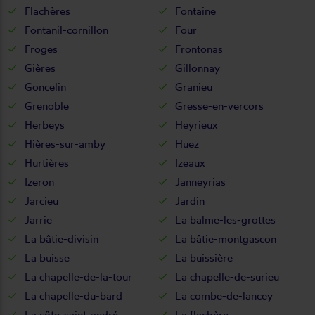
Flachères
Fontaine
Fontanil-cornillon
Four
Froges
Frontonas
Gières
Gillonnay
Goncelin
Granieu
Grenoble
Gresse-en-vercors
Herbeys
Heyrieux
Hières-sur-amby
Huez
Hurtières
Izeaux
Izeron
Janneyrias
Jarcieu
Jardin
Jarrie
La balme-les-grottes
La bâtie-divisin
La bâtie-montgascon
La buisse
La buissière
La chapelle-de-la-tour
La chapelle-de-surieu
La chapelle-du-bard
La combe-de-lancey
La côte-saint-andré
La flachère