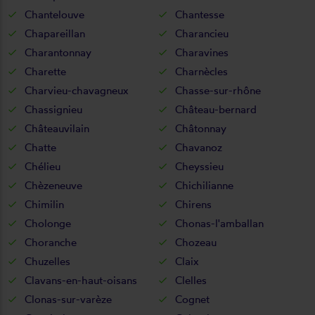
Chantelouve
Chantesse
Chapareillan
Charancieu
Charantonnay
Charavines
Charette
Charnècles
Charvieu-chavagneux
Chasse-sur-rhône
Chassignieu
Château-bernard
Châteauvilain
Châtonnay
Chatte
Chavanoz
Chélieu
Cheyssieu
Chèzeneuve
Chichilianne
Chimilin
Chirens
Cholonge
Chonas-l'amballan
Choranche
Chozeau
Chuzelles
Claix
Clavans-en-haut-oisans
Clelles
Clonas-sur-varèze
Cognet