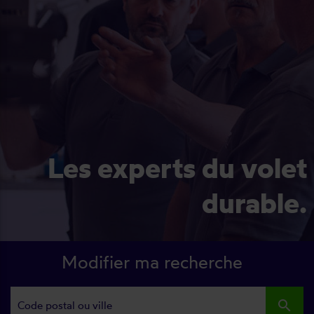
Les experts du volet
durable.
Modifier ma recherche
search