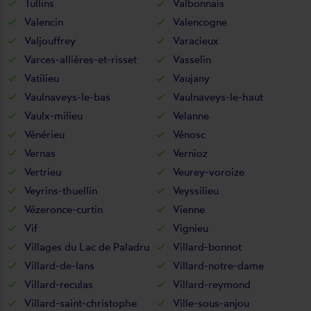
Tullins
Valbonnais
Valencin
Valencogne
Valjouffrey
Varacieux
Varces-allières-et-risset
Vasselin
Vatilieu
Vaujany
Vaulnaveys-le-bas
Vaulnaveys-le-haut
Vaulx-milieu
Velanne
Vénérieu
Vénosc
Vernas
Vernioz
Vertrieu
Veurey-voroize
Veyrins-thuellin
Veyssilieu
Vézeronce-curtin
Vienne
Vif
Vignieu
Villages du Lac de Paladru
Villard-bonnot
Villard-de-lans
Villard-notre-dame
Villard-reculas
Villard-reymond
Villard-saint-christophe
Ville-sous-anjou