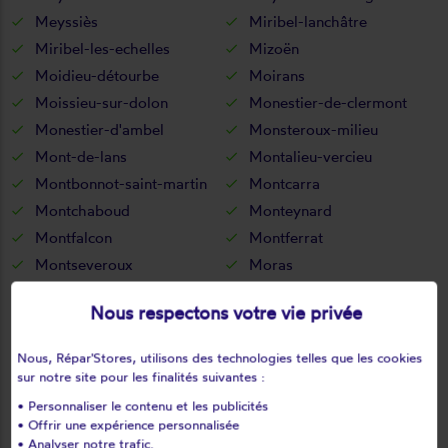
Meyssiès
Miribel-lanchâtre
Miribel-les-echelles
Mizoën
Moidieu-détourbe
Moirans
Moissieu-sur-dolon
Monestier-de-clermont
Monestier-d'ambel
Monsteroux-milieu
Mont-de-lans
Montalieu-vercieu
Montbonnot-saint-martin
Montcarra
Montchaboud
Monteynard
Montfalcon
Montferrat
Montseveroux
Moras
Morestel
Morêtel-de-mailles
Nous respectons votre vie privée
Morette
Mottier
Murianette
Murinais
Nous, Répar'Stores, utilisons des technologies telles que les cookies
Nantes-en-ratier
Nantoin
sur notre site pour les finalités suivantes :
Nivolas-vermelle
Notre-dame-de-commiers
• Personnaliser le contenu et les publicités
• Offrir une expérience personnalisée
Notre-dame-de-l'osier
Notre-dame-de-mésage
• Analyser notre trafic.