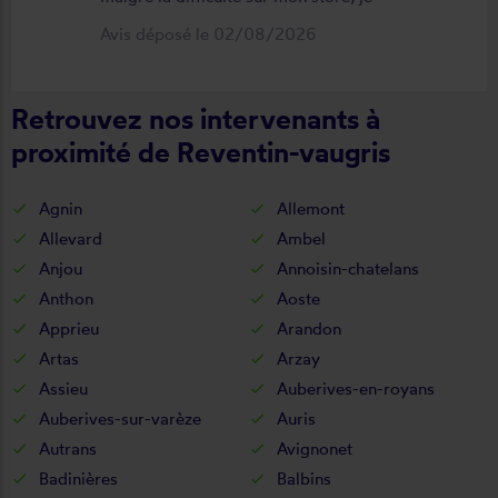
suis satisfait du résultat et du
Avis déposé le 02/08/2026
déroulement de cette opération, devis,
commande, délai qualité de la toile et
Retrouvez nos intervenants à
de la pose je recommande ????
proximité de Reventin-vaugris
Agnin
Allemont
Allevard
Ambel
Anjou
Annoisin-chatelans
Anthon
Aoste
Apprieu
Arandon
Artas
Arzay
Assieu
Auberives-en-royans
Auberives-sur-varèze
Auris
Autrans
Avignonet
Badinières
Balbins