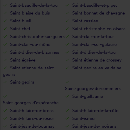
Saint-baudille-de-la-tour
Saint-baudille-et-pipet
Saint-blaise-du-buis
Saint-bonnet-de-chavagne
Saint-bueil
Saint-cassien
Saint-chef
Saint-christophe-en-oisans
Saint-christophe-sur-guiers
Saint-clair-de-la-tour
Saint-clair-du-rhône
Saint-clair-sur-galaure
Saint-didier-de-bizonnes
Saint-didier-de-la-tour
Saint-égrève
Saint-étienne-de-crossey
Saint-etienne-de-saint-
Saint-geoire-en-valdaine
geoirs
Saint-geoirs
Saint-georges-de-commiers
Saint-guillaume
Saint-georges-d'espéranche
Saint-hilaire-de-brens
Saint-hilaire-de-la-côte
Saint-hilaire-du-rosier
Saint-ismier
Saint-jean-de-bournay
Saint-jean-de-moirans