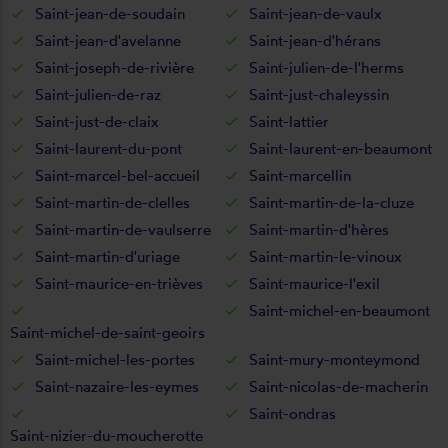
Saint-jean-de-soudain
Saint-jean-de-vaulx
Saint-jean-d'avelanne
Saint-jean-d'hérans
Saint-joseph-de-rivière
Saint-julien-de-l'herms
Saint-julien-de-raz
Saint-just-chaleyssin
Saint-just-de-claix
Saint-lattier
Saint-laurent-du-pont
Saint-laurent-en-beaumont
Saint-marcel-bel-accueil
Saint-marcellin
Saint-martin-de-clelles
Saint-martin-de-la-cluze
Saint-martin-de-vaulserre
Saint-martin-d'hères
Saint-martin-d'uriage
Saint-martin-le-vinoux
Saint-maurice-en-trièves
Saint-maurice-l'exil
Saint-michel-en-beaumont
Saint-michel-de-saint-geoirs
Saint-michel-les-portes
Saint-mury-monteymond
Saint-nazaire-les-eymes
Saint-nicolas-de-macherin
Saint-ondras
Saint-nizier-du-moucherotte