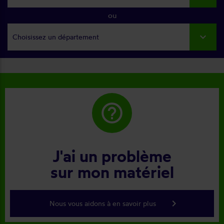
ou
Choisissez un département
help_outline
J'ai un problème
sur mon matériel
keyboard_arrow_right
Nous vous aidons à en savoir plus