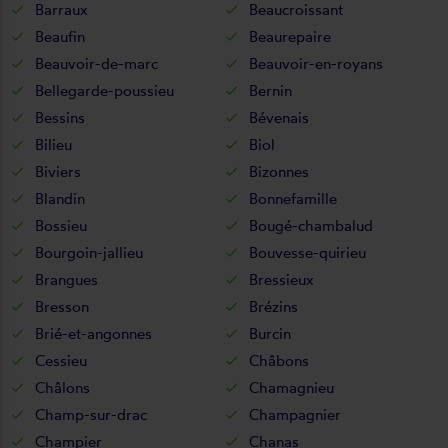
Barraux
Beaucroissant
Beaufin
Beaurepaire
Beauvoir-de-marc
Beauvoir-en-royans
Bellegarde-poussieu
Bernin
Bessins
Bévenais
Bilieu
Biol
Biviers
Bizonnes
Blandin
Bonnefamille
Bossieu
Bougé-chambalud
Bourgoin-jallieu
Bouvesse-quirieu
Brangues
Bressieux
Bresson
Brézins
Brié-et-angonnes
Burcin
Cessieu
Châbons
Châlons
Chamagnieu
Champ-sur-drac
Champagnier
Champier
Chanas