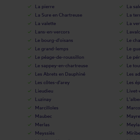
La pierre
La sal
La Sure en Chartreuse
La ter
La valette
La ver
Lans-en-vercors
Laval
Le bourg-d'oisans
Le ch
Le grand-lemps
Le gu
Le péage-de-roussillon
Le pér
Le sappey-en-chartreuse
Le tou
Les Abrets en Dauphiné
Les ad
Les côtes-d'arey
Les ép
Lieudieu
Livet-
Luzinay
L'albe
Marcilloles
Marcol
Maubec
Mayre
Merlas
Meyla
Meyssiès
Miribe