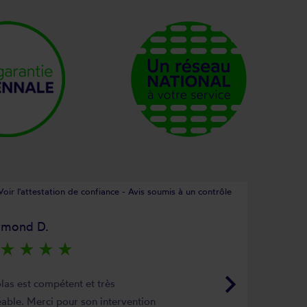
Voir l'attestation de confiance - Avis soumis à un contrôle
ymond D.
star_rate
star_rate
star_rate
star_rate
keyboard_arrow_right
las est compétent et très
able. Merci pour son intervention