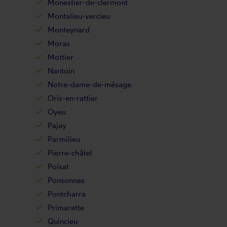
Monestier-de-clermont
Montalieu-vercieu
Monteynard
Moras
Mottier
Nantoin
Notre-dame-de-mésage
Oris-en-rattier
Oyeu
Pajay
Parmilieu
Pierre-châtel
Poisat
Ponsonnas
Pontcharra
Primarette
Quincieu