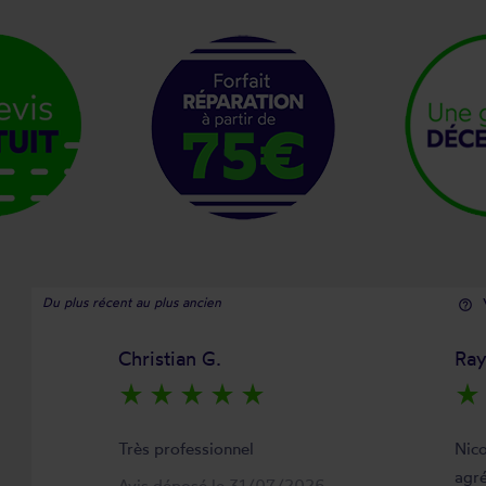
Du plus récent au plus ancien
help_outline
Christian G.
Ra
star_rate
star_rate
star_rate
star_rate
star_rate
star_rate
Très professionnel
Nico
agré
Avis déposé le 31/07/2026