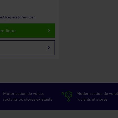
res@reparstores.com
keyboard_arrow_right
en ligne
keyboard_arrow_right
Motorisation de volets
Modernisation de volet
roulants ou stores existants
roulants et stores