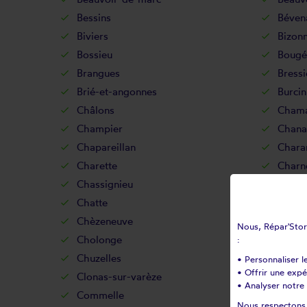
Bessins
Béven
Biviers
Bizon
Bossieu
Bougé
Brangues
Bressi
Brié-et-angonnes
Burcin
Châlons
Chama
Champier
Chana
Chapareillan
Chara
Charette
Charn
Chassignieu
Châte
Chatte
Chava
Chèzeneuve
Chichi
Nous, Répar'Store
Cholonge
Chona
:
Chuzelles
Claix
• Personnaliser l
• Offrir une exp
Clonas-sur-varèze
Cogne
• Analyser notre 
Commelle
Corbel
Nous respectons v