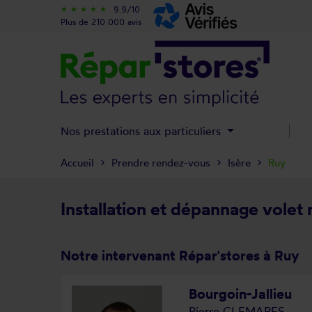
9.9/10
star_rate
star_rate
star_rate
star_rate
star_rate
Plus de 210 000 avis
Nos prestations aux particuliers
Accueil
Prendre rendez-vous
Isère
Ruy
Installation et dépannage volet 
Notre intervenant Répar'stores à Ruy
Bourgoin-Jallieu
Pierre CLEMARES