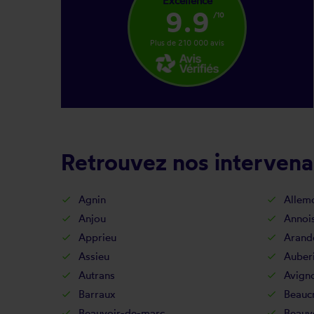
Excellence
9.9
/10
Plus de 210 000 avis
Retrouvez nos intervena
Agnin
Allem
Anjou
Annois
Apprieu
Arand
Assieu
Auber
Autrans
Avign
Barraux
Beaucr
Beauvoir-de-marc
Beauv