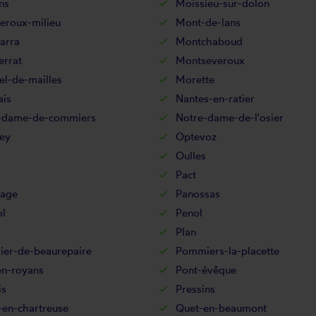
ns
Moissieu-sur-dolon
eroux-milieu
Mont-de-lans
arra
Montchaboud
errat
Montseveroux
el-de-mailles
Morette
ais
Nantes-en-ratier
-dame-de-commiers
Notre-dame-de-l'osier
ey
Optevoz
Oulles
Pact
sage
Panossas
ol
Penol
Plan
er-de-beaurepaire
Pommiers-la-placette
en-royans
Pont-évêque
is
Pressins
-en-chartreuse
Quet-en-beaumont