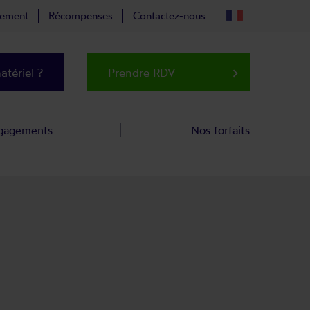
tement
Récompenses
Contactez-nous
tériel ?
Prendre RDV
keyboard_arrow_right
gagements
Nos forfaits