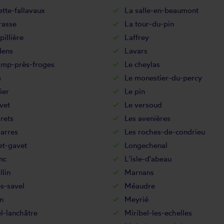
ette-fallavaux
La salle-en-beaumont
rasse
La tour-du-pin
pillière
Laffrey
dens
Lavars
amp-près-froges
Le cheylas
a
Le monestier-du-percy
ier
Le pin
vet
Le versoud
rets
Les avenières
arres
Les roches-de-condrieu
et-gavet
Longechenal
nc
L'isle-d'abeau
lin
Marnans
s-savel
Méaudre
n
Meyrié
l-lanchâtre
Miribel-les-echelles