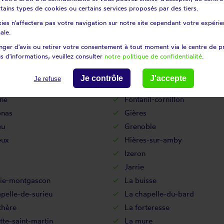
Corrençon-en-vercors
certains types de cookies ou certains services proposés par des tiers.
enay
Crachier
ies n'affectera pas votre navigation sur notre site cependant votre expérien
s
Culin
ale.
ieu
Doissin
ger d'avis ou retirer votre consentement à tout moment via le centre de p
s d'informations, veuillez consulter
notre politique de confidentialité
.
ne
Échirolles
deux-guiers
Estrablin
Je contrôle
J'accepte
Je refuse
pinet
Faverges-de-la-tour
ne
Fontanil-cornillon
onas
Gières
eu
Grenoble
eux
Hières-sur-amby
Izeron
Jarrie
tie-montgascon
La buisse
pelle-de-surieu
La chapelle-du-bard
chère
La forteresse
te-saint-martin
La mure