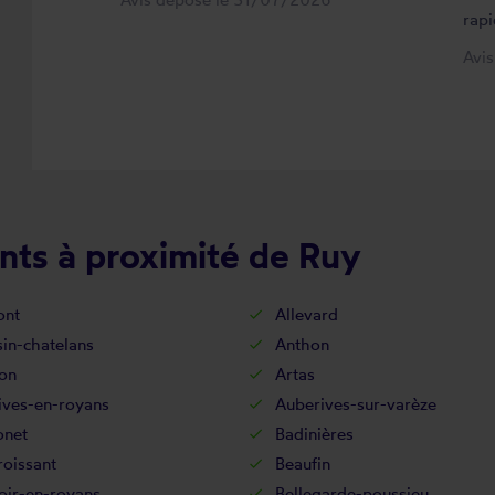
rapi
Avi
nts à proximité de Ruy
ont
Allevard
in-chatelans
Anthon
on
Artas
ives-en-royans
Auberives-sur-varèze
onet
Badinières
oissant
Beaufin
oir-en-royans
Bellegarde-poussieu