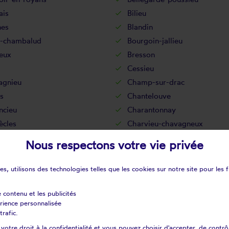
ais
Bilieu
nes
Blandin
-chambalud
Bourgoin-jallieu
eux
Bresson
Cessieu
gnieu
Champ-sur-drac
s
Chantelouve
ncieu
Charantonnay
ècles
Charvieu-chavagneux
au-bernard
Châteauvilain
Nous respectons votre vie privée
noz
Chélieu
lianne
Chimilin
s, utilisons des technologies telles que les cookies sur notre site pour les f
s-l'amballan
Choranche
Clavans-en-haut-oisans
e contenu et les publicités
érience personnalisée
t
Cognin-les-gorges
trafic.
in
Cordéac
otre droit à la confidentialité et vous pouvez choisir d'accepter, de contrô