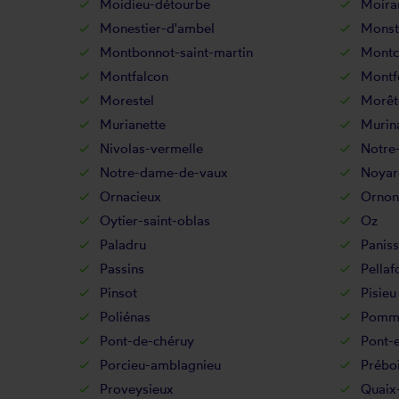
Moidieu-détourbe
Moira
Monestier-d'ambel
Monst
Montbonnot-saint-martin
Montc
Montfalcon
Montf
Morestel
Morêt
Murianette
Murin
Nivolas-vermelle
Notre
Notre-dame-de-vaux
Noyar
Ornacieux
Ornon
Oytier-saint-oblas
Oz
Paladru
Panis
Passins
Pellaf
Pinsot
Pisieu
Poliénas
Pommi
Pont-de-chéruy
Pont-
Porcieu-amblagnieu
Prébo
Proveysieux
Quaix