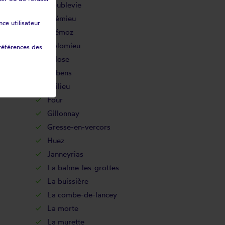
Coublevie
Crémieu
ce utilisateur
Diémoz
Dolomieu
références des
Eclose
Eybens
Fitilieu
Four
Gillonnay
Gresse-en-vercors
Huez
Janneyrias
La balme-les-grottes
La buissière
La combe-de-lancey
La morte
La murette