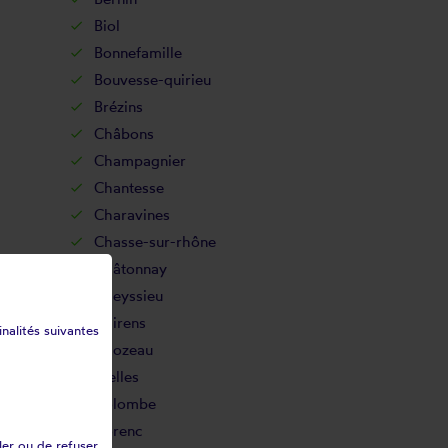
Biol
Bonnefamille
Bouvesse-quirieu
Brézins
Châbons
Champagnier
Chantesse
Charavines
Chasse-sur-rhône
Châtonnay
Cheyssieu
Chirens
inalités suivantes
Chozeau
Clelles
Colombe
Corenc
ler ou de refuser