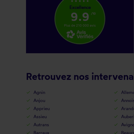
star_rate
star_rate
star_rate
star_rate
star_rate
Excellence
9.9
/10
Plus de 210 000 avis
Retrouvez nos intervenan
Agnin
Allem
Anjou
Annois
Apprieu
Arand
Assieu
Auber
Autrans
Avign
Barraux
Beaucr