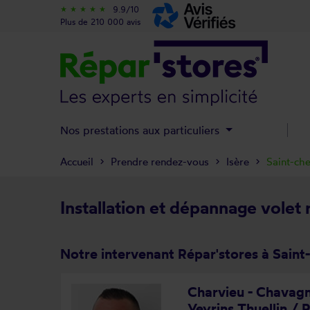
9.9/10
star_rate
star_rate
star_rate
star_rate
star_rate
Plus de 210 000 avis
Nos prestations aux particuliers
Accueil
Prendre rendez-vous
Isère
Saint-che
Installation et dépannage volet 
Notre intervenant Répar'stores à Saint
Charvieu - Chavagn
Veyrins Thuellin / 