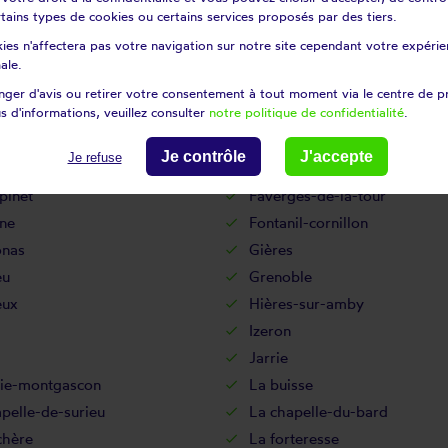
in
Cordéac
certains types de cookies ou certains services proposés par des tiers.
Corrençon-en-vercors
ies n'affectera pas votre navigation sur notre site cependant votre expérien
enay
Crachier
ale.
s
Culin
ger d'avis ou retirer votre consentement à tout moment via le centre de p
s d'informations, veuillez consulter
notre politique de confidentialité
.
ieu
Doissin
ne
Échirolles
Je contrôle
J'accepte
Je refuse
deux-guiers
Estrablin
pinet
Faverges-de-la-tour
ne
Fontanil-cornillon
onas
Gières
eu
Grenoble
eux
Hières-sur-amby
Izeron
Jarrie
tie-montgascon
La buisse
pelle-de-surieu
La chapelle-du-bard
chère
La forteresse