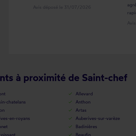
agré
Avis déposé le 31/07/2026
rapi
Avi
ts à proximité de Saint-chef
ont
Allevard
in-chatelans
Anthon
on
Artas
ives-en-royans
Auberives-sur-varèze
onet
Badinières
oissant
Beaufin