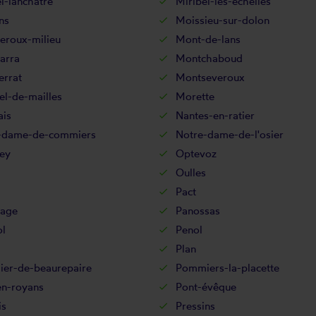
l-lanchâtre
Miribel-les-echelles
ns
Moissieu-sur-dolon
eroux-milieu
Mont-de-lans
arra
Montchaboud
errat
Montseveroux
el-de-mailles
Morette
ais
Nantes-en-ratier
-dame-de-commiers
Notre-dame-de-l'osier
ey
Optevoz
Oulles
Pact
sage
Panossas
ol
Penol
Plan
er-de-beaurepaire
Pommiers-la-placette
en-royans
Pont-évêque
is
Pressins