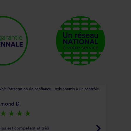
Voir l'attestation de confiance - Avis soumis à un contrôle
ymond D.
star_rate
star_rate
star_rate
star_rate
keyboard_arrow_right
las est compétent et très