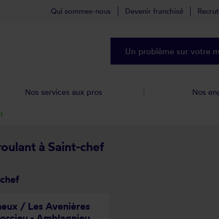
Qui sommes-nous
Devenir franchisé
Recru
Un problème sur votre ma
Nos services aux pros
Nos en
f
roulant à Saint-chef
-chef
eux / Les Avenières
Porcieu - Amblagnieu