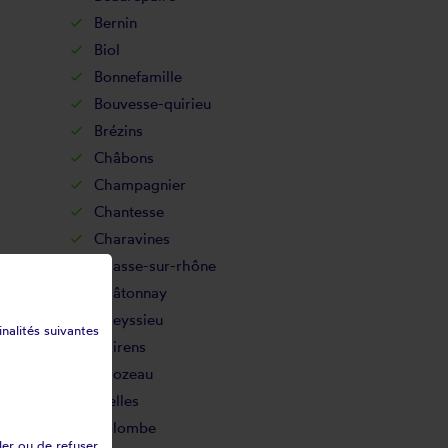
Bernin
Biol
Bonnefamille
Bouvesse-quirieu
Brézins
Châbons
Champagnier
Chantesse
Charavines
Chasse-sur-rhône
Châtonnay
Cheyssieu
inalités suivantes
Chirens
Chozeau
Clelles
Colombe
ler ou de refuser