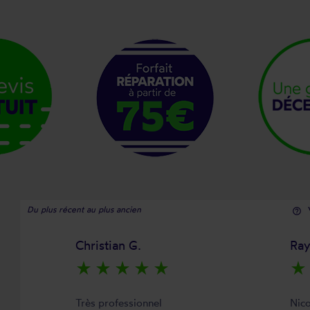
Du plus récent au plus ancien
help_outline
Christian G.
Ra
star_rate
star_rate
star_rate
star_rate
star_rate
star_rate
Très professionnel
Nico