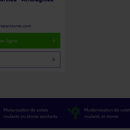
@reparstores.com
keyboard_arrow_right
en ligne
keyboard_arrow_right
Motorisation de volets
Modernisation de volet
roulants ou stores existants
roulants et stores