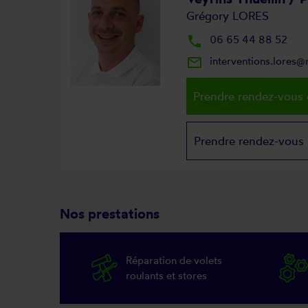
Grégory LORES
local_phone
06 65 44 88 52
mail_outline
interventions.lores
Prendre rendez-vous 
Prendre rendez-vous
Nos prestations
Réparation de volets
roulants et stores