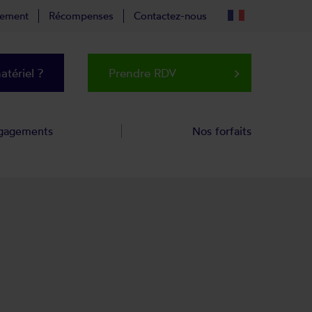
tement
Récompenses
Contactez-nous
tériel ?
Prendre RDV
keyboard_arrow_right
gagements
Nos forfaits