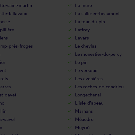
te-saint-martin
La mure
ette-fallavaux
La salle-en-beaumont
rasse
La tour-du-pin
pillière
Laffrey
dens
Lavars
amp-près-froges
Le cheylas
a
Le monestier-du-percy
ier
Le pin
vet
Le versoud
rets
Les avenières
arres
Les roches-de-condrieu
et-gavet
Longechenal
nc
L'isle-d'abeau
lin
Marnans
s-savel
Méaudre
n
Meyrié