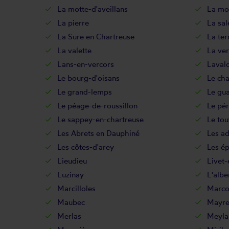
La motte-d'aveillans
La mot
La pierre
La sal
La Sure en Chartreuse
La ter
La valette
La ver
Lans-en-vercors
Laval
Le bourg-d'oisans
Le ch
Le grand-lemps
Le gu
Le péage-de-roussillon
Le pér
Le sappey-en-chartreuse
Le tou
Les Abrets en Dauphiné
Les ad
Les côtes-d'arey
Les ép
Lieudieu
Livet-
Luzinay
L'albe
Marcilloles
Marcol
Maubec
Mayre
Merlas
Meyla