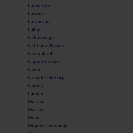
La murette
La sône
La tronche
Lalley
Le Bouchage
Le freney-d'oisans
Le moutaret
Le pont-de-claix
Lentiol
Les côtes-de-corps
Leyrieu
Lumbin
Marcieu
Massieu
Mens
Meyrieu-les-etangs