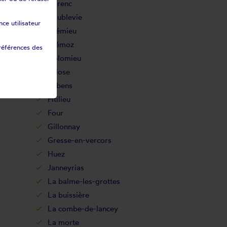
Corenc
Coublevie
ce utilisateur
Crémieu
Diémoz
références des
Dolomieu
Eclose
Eybens
Fitilieu
Four
Gillonnay
Gresse-en-vercors
Huez
Janneyrias
La balme-les-grottes
La buissière
La combe-de-lancey
La morte