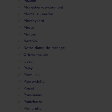
Mizoën
Monestier-de-clermont
Montalieu-vercieu
Monteynard
Moras
Mottier
Nantoin
Notre-dame-de-mésage
Oris-en-rattier
Oyeu
Pajay
Parmilieu
Pierre-châtel
Poisat
Ponsonnas
Pontcharra
Primarette