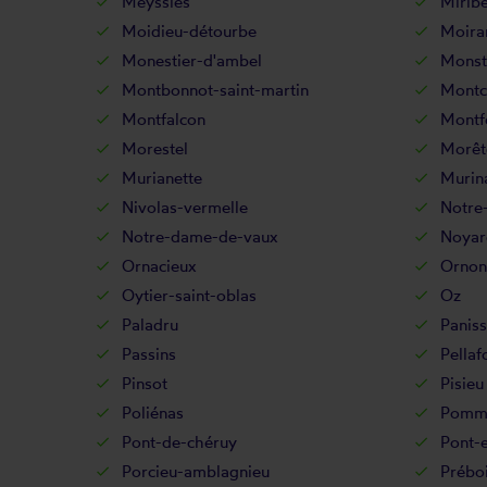
Meyssiès
Miribe
Moidieu-détourbe
Moira
Monestier-d'ambel
Monst
Montbonnot-saint-martin
Montc
Montfalcon
Montf
Morestel
Morêt
Murianette
Murin
Nivolas-vermelle
Notre
Notre-dame-de-vaux
Noyar
Ornacieux
Ornon
Oytier-saint-oblas
Oz
Paladru
Panis
Passins
Pellaf
Pinsot
Pisieu
Poliénas
Pommi
Pont-de-chéruy
Pont-
Porcieu-amblagnieu
Prébo