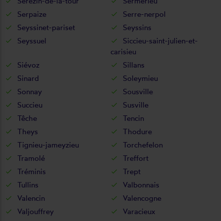
Sérézin-de-la-tour
Sermérieu
Serpaize
Serre-nerpol
Seyssinet-pariset
Seyssins
Seyssuel
Siccieu-saint-julien-et-
carisieu
Siévoz
Sillans
Sinard
Soleymieu
Sonnay
Sousville
Succieu
Susville
Têche
Tencin
Theys
Thodure
Tignieu-jameyzieu
Torchefelon
Tramolé
Treffort
Tréminis
Trept
Tullins
Valbonnais
Valencin
Valencogne
Valjouffrey
Varacieux