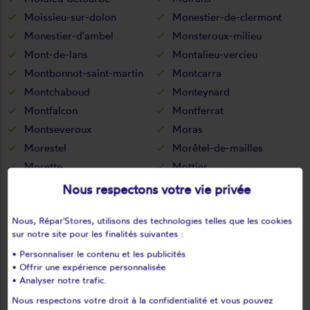
Moissieu-sur-dolon
Monestier-de-clermont
Monestier-d'ambel
Monsteroux-milieu
Mont-de-lans
Montalieu-vercieu
Montbonnot-saint-martin
Montcarra
Montchaboud
Monteynard
Montfalcon
Montferrat
Montseveroux
Moras
Morestel
Morêtel-de-mailles
Morette
Mottier
Murianette
Murinais
Nous respectons votre vie privée
Nantes-en-ratier
Nantoin
Nous, Répar'Stores, utilisons des technologies telles que les cookies
Nivolas-vermelle
Notre-dame-de-commiers
sur notre site pour les finalités suivantes :
Notre-dame-de-l'osier
Notre-dame-de-mésage
• Personnaliser le contenu et les publicités
Notre-dame-de-vaux
Noyarey
• Offrir une expérience personnalisée
Optevoz
Oris-en-rattier
• Analyser notre trafic.
Ornacieux
Ornon
Nous respectons votre droit à la confidentialité et vous pouvez