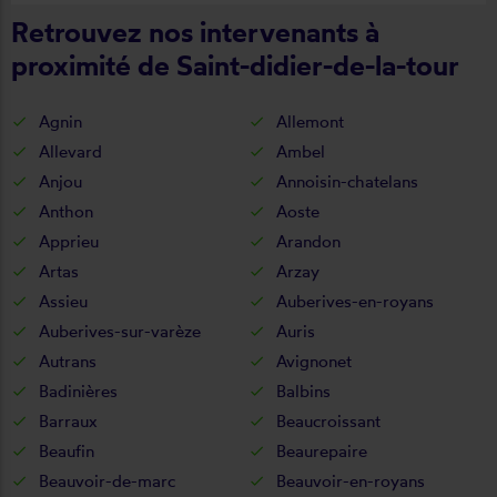
Retrouvez nos intervenants à
proximité de Saint-didier-de-la-tour
Agnin
Allemont
Allevard
Ambel
Anjou
Annoisin-chatelans
Anthon
Aoste
Apprieu
Arandon
Artas
Arzay
Assieu
Auberives-en-royans
Auberives-sur-varèze
Auris
Autrans
Avignonet
Badinières
Balbins
Barraux
Beaucroissant
Beaufin
Beaurepaire
Beauvoir-de-marc
Beauvoir-en-royans