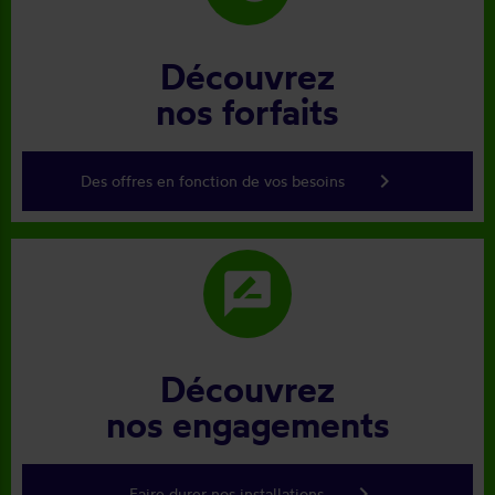
Découvrez
nos forfaits
keyboard_arrow_right
Des offres en fonction de vos besoins
rate_review
Découvrez
nos engagements
keyboard_arrow_right
Faire durer nos installations