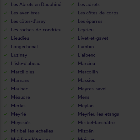
Les Abrets en Dauphiné
Les adrets
Les avenières
Les côtes-de-corps
Les côtes-d'arey
Les éparres
Les roches-de-condrieu
Leyrieu
Lieudieu
Livet-et-gavet
Longechenal
Lumbin
Luzinay
L'albenc
L'isle-d'abeau
Marcieu
Marcilloles
Marcollin
Marnans
Massieu
Maubec
Mayres-savel
Méaudre
Mens
Merlas
Meylan
Meyrié
Meyrieu-les-etangs
Meyssiès
Miribel-lanchâtre
Miribel-les-echelles
Mizoën
Moidieu-détourbe
Moirans