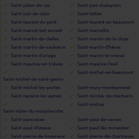
Saint-julien-de-raz
Saint-just-chaleyssin
Saint-just-de-claix
Saint-lattier
Saint-laurent-du-pont
Saint-laurent-en-beaumont
Saint-marcel-bel-accueil
Saint-marcellin
Saint-martin-de-clelles
Saint-martin-de-la-cluze
Saint-martin-de-vaulserre
Saint-martin-d'hères
Saint-martin-d'uriage
Saint-martin-le-vinoux
Saint-maurice-en-trièves
Saint-maurice-l'exil
Saint-michel-en-beaumont
Saint-michel-de-saint-geoirs
Saint-michel-les-portes
Saint-mury-monteymond
Saint-nazaire-les-eymes
Saint-nicolas-de-macherin
Saint-ondras
Saint-nizier-du-moucherotte
Saint-pancrasse
Saint-paul-de-varces
Saint-paul-d'izeaux
Saint-paul-lès-monestier
Saint-pierre-de-bressieux
Saint-pierre-de-chartreuse