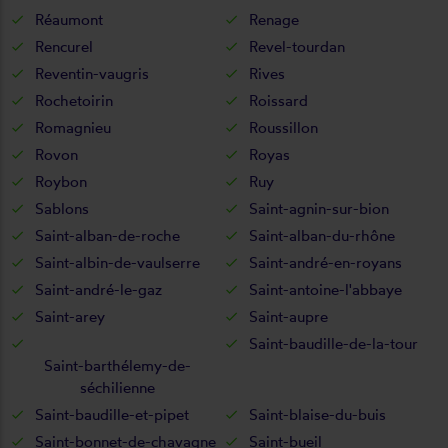
Réaumont
Renage
Rencurel
Revel-tourdan
Reventin-vaugris
Rives
Rochetoirin
Roissard
Romagnieu
Roussillon
Rovon
Royas
Roybon
Ruy
Sablons
Saint-agnin-sur-bion
Saint-alban-de-roche
Saint-alban-du-rhône
Saint-albin-de-vaulserre
Saint-andré-en-royans
Saint-andré-le-gaz
Saint-antoine-l'abbaye
Saint-arey
Saint-aupre
Saint-baudille-de-la-tour
Saint-barthélemy-de-
séchilienne
Saint-baudille-et-pipet
Saint-blaise-du-buis
Saint-bonnet-de-chavagne
Saint-bueil