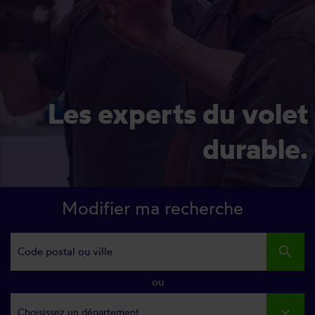
Les experts du volet
durable.
Modifier ma recherche
search
ou
Choisissez un département