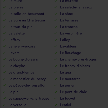
La mure
La murette
La pierre
La salette-fallavaux
La salle-en-beaumont
La sône
La Sure en Chartreuse
La terrasse
La tour-du-pin
La tronche
La valette
La verpillière
Laffrey
Lalley
Lans-en-vercors
Lavaldens
Lavars
Le Bouchage
Le bourg-d'oisans
Le champ-près-froges
Le cheylas
Le freney-d'oisans
Le grand-lemps
Le gua
Le monestier-du-percy
Le moutaret
Le péage-de-roussillon
Le périer
Le pin
Le pont-de-claix
Le sappey-en-chartreuse
Le touvet
Le versoud
Lentiol