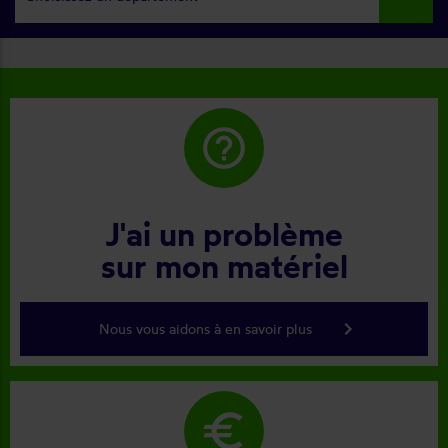
help_outline
J'ai un problème
sur mon matériel
keyboard_arrow_right
Nous vous aidons à en savoir plus
euro