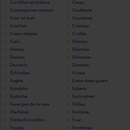
Cornillon-en-trièves
Corps
Corrençon-en-vercors
Coublevie
Cour-et-buis
Courtenay
Crachier
Crémieu
Creys-mépieu
Crolles
Culin
Diémoz
Dionay
Dizimieu
Doissin
Dolomieu
Domarin
Domène
Échirolles
Eclose
Engins
Entre-deux-guiers
Estrablin
Eybens
Eydoche
Eyzin-pinet
Faverges-de-la-tour
Fitilieu
Flachères
Fontaine
Fontanil-cornillon
Four
Froges
Frontonas