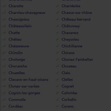
Charette
Charnècles
Charvieu-chavagneux
Chasse-sur-rhône
Chassignieu
Château-bernard
Châteauvilain
Châtonnay
Chatte
Chavanoz
Chélieu
Cheyssieu
Chèzeneuve
Chichilianne
Chimilin
Chirens
Cholonge
Chonas-l'amballan
Choranche
Chozeau
Chuzelles
Claix
Clavans-en-haut-oisans
Clelles
Clonas-sur-varèze
Cognet
Cognin-les-gorges
Colombe
Commelle
Corbelin
Cordéac
Corenc