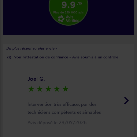
9.9
/10
Plus de 210 000 avis
Du plus récent au plus ancien
Voir l'attestation de confiance - Avis soumis à un contrôle
help_outline
Joel G.
star_rate
star_rate
star_rate
star_rate
star_rate
keyboard_arrow_right
Intervention très efficace, par des
techniciens compétents et aimables
Avis déposé le 29/07/2026