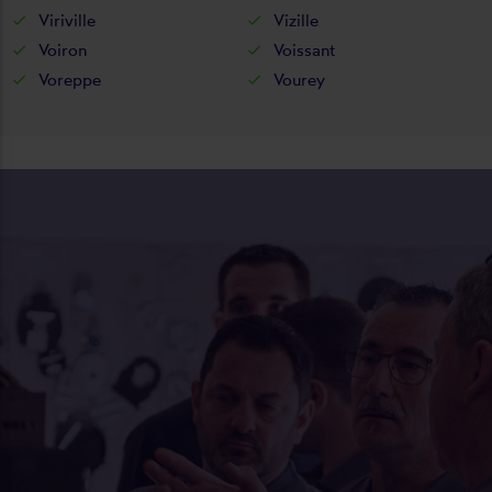
Viriville
Vizille
Voiron
Voissant
Voreppe
Vourey