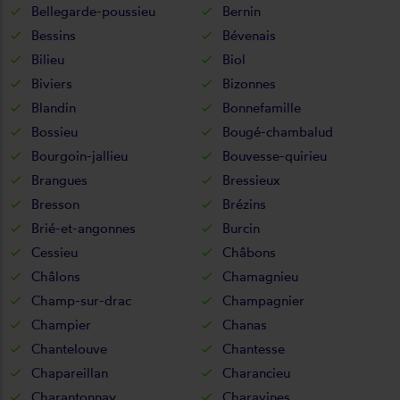
Bellegarde-poussieu
Bernin
Bessins
Bévenais
Bilieu
Biol
Biviers
Bizonnes
Blandin
Bonnefamille
Bossieu
Bougé-chambalud
Bourgoin-jallieu
Bouvesse-quirieu
Brangues
Bressieux
Bresson
Brézins
Brié-et-angonnes
Burcin
Cessieu
Châbons
Châlons
Chamagnieu
Champ-sur-drac
Champagnier
Champier
Chanas
Chantelouve
Chantesse
Chapareillan
Charancieu
Charantonnay
Charavines