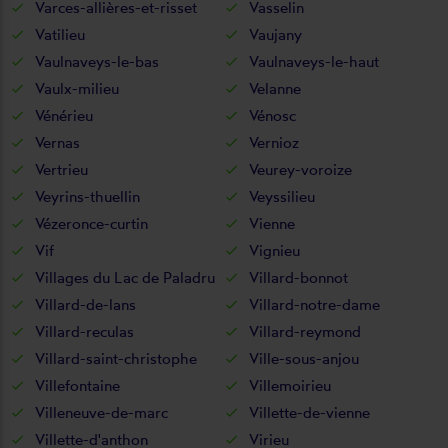
Varces-allières-et-risset
Vasselin
Vatilieu
Vaujany
Vaulnaveys-le-bas
Vaulnaveys-le-haut
Vaulx-milieu
Velanne
Vénérieu
Vénosc
Vernas
Vernioz
Vertrieu
Veurey-voroize
Veyrins-thuellin
Veyssilieu
Vézeronce-curtin
Vienne
Vif
Vignieu
Villages du Lac de Paladru
Villard-bonnot
Villard-de-lans
Villard-notre-dame
Villard-reculas
Villard-reymond
Villard-saint-christophe
Ville-sous-anjou
Villefontaine
Villemoirieu
Villeneuve-de-marc
Villette-de-vienne
Villette-d'anthon
Virieu