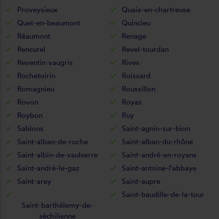
Proveysieux
Quaix-en-chartreuse
Quet-en-beaumont
Quincieu
Réaumont
Renage
Rencurel
Revel-tourdan
Reventin-vaugris
Rives
Rochetoirin
Roissard
Romagnieu
Roussillon
Rovon
Royas
Roybon
Ruy
Sablons
Saint-agnin-sur-bion
Saint-alban-de-roche
Saint-alban-du-rhône
Saint-albin-de-vaulserre
Saint-andré-en-royans
Saint-andré-le-gaz
Saint-antoine-l'abbaye
Saint-arey
Saint-aupre
Saint-baudille-de-la-tour
Saint-barthélemy-de-
séchilienne