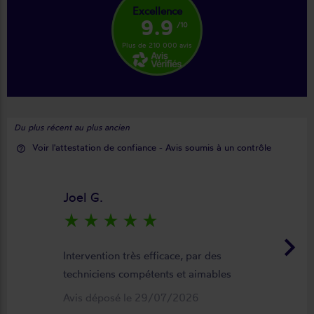
Excellence
9.9
/10
Plus de 210 000 avis
Du plus récent au plus ancien
Voir l'attestation de confiance - Avis soumis à un contrôle
help_outline
Joel G.
star_rate
star_rate
star_rate
star_rate
star_rate
keyboard_arrow_right
Intervention très efficace, par des
techniciens compétents et aimables
Avis déposé le 29/07/2026