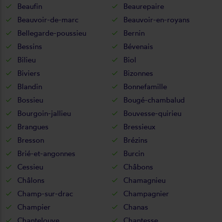
Beaufin
Beaurepaire
Beauvoir-de-marc
Beauvoir-en-royans
Bellegarde-poussieu
Bernin
Bessins
Bévenais
Bilieu
Biol
Biviers
Bizonnes
Blandin
Bonnefamille
Bossieu
Bougé-chambalud
Bourgoin-jallieu
Bouvesse-quirieu
Brangues
Bressieux
Bresson
Brézins
Brié-et-angonnes
Burcin
Cessieu
Châbons
Châlons
Chamagnieu
Champ-sur-drac
Champagnier
Champier
Chanas
Chantelouve
Chantesse