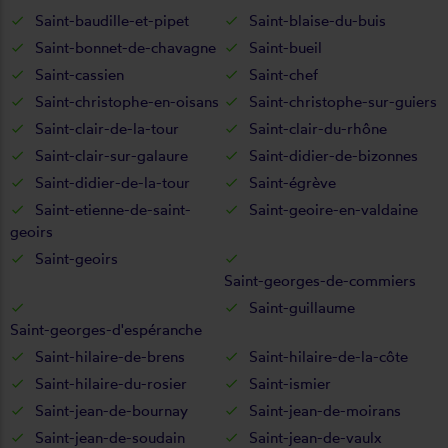
Saint-baudille-et-pipet
Saint-blaise-du-buis
Saint-bonnet-de-chavagne
Saint-bueil
Saint-cassien
Saint-chef
Saint-christophe-en-oisans
Saint-christophe-sur-guiers
Saint-clair-de-la-tour
Saint-clair-du-rhône
Saint-clair-sur-galaure
Saint-didier-de-bizonnes
Saint-didier-de-la-tour
Saint-égrève
Saint-etienne-de-saint-
Saint-geoire-en-valdaine
geoirs
Saint-geoirs
Saint-georges-de-commiers
Saint-guillaume
Saint-georges-d'espéranche
Saint-hilaire-de-brens
Saint-hilaire-de-la-côte
Saint-hilaire-du-rosier
Saint-ismier
Saint-jean-de-bournay
Saint-jean-de-moirans
Saint-jean-de-soudain
Saint-jean-de-vaulx