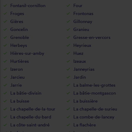
Fontanil-cornillon
Four
Froges
Frontonas
Gières
Gillonnay
Goncelin
Granieu
Grenoble
Gresse-en-vercors
Herbeys
Heyrieux
Hières-sur-amby
Huez
Hurtières
Izeaux
Izeron
Janneyrias
Jarcieu
Jardin
Jarrie
La balme-les-grottes
La bâtie-divisin
La bâtie-montgascon
La buisse
La buissière
La chapelle-de-la-tour
La chapelle-de-surieu
La chapelle-du-bard
La combe-de-lancey
La côte-saint-andré
La flachère