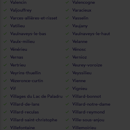
Valencin
Valencogne
Valjouffrey
Varacieux
Varces-allières-et-risset
Vasselin
Vatilieu
Vaujany
Vaulnaveys-le-bas
Vaulnaveys-le-haut
Vaulx-milieu
Velanne
Vénérieu
Vénosc
Vernas
Vernioz
Vertrieu
Veurey-voroize
Veyrins-thuellin
Veyssilieu
Vézeronce-curtin
Vienne
Vif
Vignieu
Villages du Lac de Paladru
Villard-bonnot
Villard-de-lans
Villard-notre-dame
Villard-reculas
Villard-reymond
Villard-saint-christophe
Ville-sous-anjou
Villefontaine
Villemoirieu