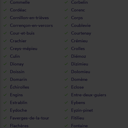
Commelle
Corbelin
Cordéac
Corenc
Cornillon-en-trièves
Corps
Corrençon-en-vercors
Coublevie
Cour-et-buis
Courtenay
Crachier
Crémieu
Creys-mépieu
Crolles
Culin
Diémoz
Dionay
Dizimieu
Doissin
Dolomieu
Domarin
Domène
Échirolles
Eclose
Engins
Entre-deux-guiers
Estrablin
Eybens
Eydoche
Eyzin-pinet
Faverges-de-la-tour
Fitilieu
Flachères
Fontaine