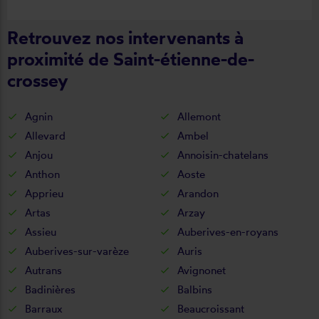
Retrouvez nos intervenants à
proximité de Saint-étienne-de-
crossey
Agnin
Allemont
Allevard
Ambel
Anjou
Annoisin-chatelans
Anthon
Aoste
Apprieu
Arandon
Artas
Arzay
Assieu
Auberives-en-royans
Auberives-sur-varèze
Auris
Autrans
Avignonet
Badinières
Balbins
Barraux
Beaucroissant