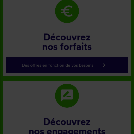
euro
Découvrez
nos forfaits
keyboard_arrow_right
Des offres en fonction de vos besoins
rate_review
Découvrez
nos engagements