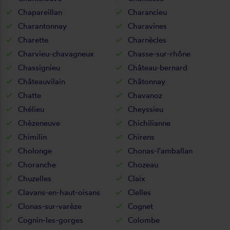
Chapareillan
Charancieu
Charantonnay
Charavines
Charette
Charnècles
Charvieu-chavagneux
Chasse-sur-rhône
Chassignieu
Château-bernard
Châteauvilain
Châtonnay
Chatte
Chavanoz
Chélieu
Cheyssieu
Chèzeneuve
Chichilianne
Chimilin
Chirens
Cholonge
Chonas-l'amballan
Choranche
Chozeau
Chuzelles
Claix
Clavans-en-haut-oisans
Clelles
Clonas-sur-varèze
Cognet
Cognin-les-gorges
Colombe