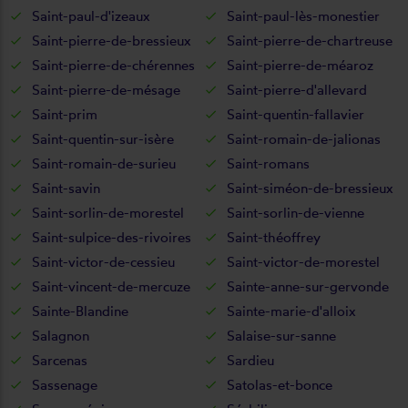
Saint-paul-d'izeaux
Saint-paul-lès-monestier
Saint-pierre-de-bressieux
Saint-pierre-de-chartreuse
Saint-pierre-de-chérennes
Saint-pierre-de-méaroz
Saint-pierre-de-mésage
Saint-pierre-d'allevard
Saint-prim
Saint-quentin-fallavier
Saint-quentin-sur-isère
Saint-romain-de-jalionas
Saint-romain-de-surieu
Saint-romans
Saint-savin
Saint-siméon-de-bressieux
Saint-sorlin-de-morestel
Saint-sorlin-de-vienne
Saint-sulpice-des-rivoires
Saint-théoffrey
Saint-victor-de-cessieu
Saint-victor-de-morestel
Saint-vincent-de-mercuze
Sainte-anne-sur-gervonde
Sainte-Blandine
Sainte-marie-d'alloix
Salagnon
Salaise-sur-sanne
Sarcenas
Sardieu
Sassenage
Satolas-et-bonce