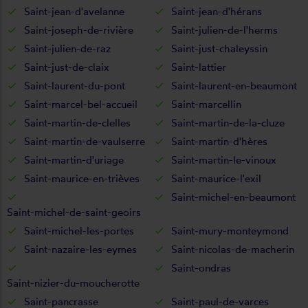
Saint-jean-d'avelanne
Saint-jean-d'hérans
Saint-joseph-de-rivière
Saint-julien-de-l'herms
Saint-julien-de-raz
Saint-just-chaleyssin
Saint-just-de-claix
Saint-lattier
Saint-laurent-du-pont
Saint-laurent-en-beaumont
Saint-marcel-bel-accueil
Saint-marcellin
Saint-martin-de-clelles
Saint-martin-de-la-cluze
Saint-martin-de-vaulserre
Saint-martin-d'hères
Saint-martin-d'uriage
Saint-martin-le-vinoux
Saint-maurice-en-trièves
Saint-maurice-l'exil
Saint-michel-en-beaumont
Saint-michel-de-saint-geoirs
Saint-michel-les-portes
Saint-mury-monteymond
Saint-nazaire-les-eymes
Saint-nicolas-de-macherin
Saint-ondras
Saint-nizier-du-moucherotte
Saint-pancrasse
Saint-paul-de-varces