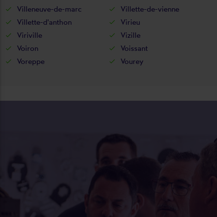
Villeneuve-de-marc
Villette-de-vienne
Villette-d'anthon
Virieu
Viriville
Vizille
Voiron
Voissant
Voreppe
Vourey