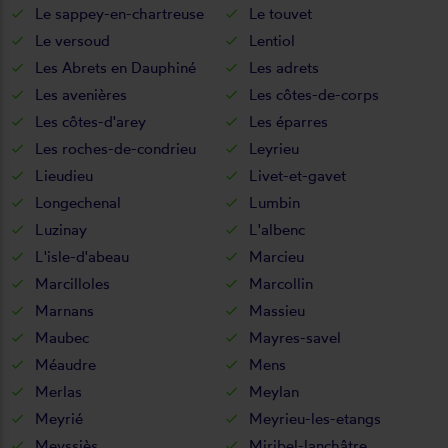
Le sappey-en-chartreuse
Le touvet
Le versoud
Lentiol
Les Abrets en Dauphiné
Les adrets
Les avenières
Les côtes-de-corps
Les côtes-d'arey
Les éparres
Les roches-de-condrieu
Leyrieu
Lieudieu
Livet-et-gavet
Longechenal
Lumbin
Luzinay
L'albenc
L'isle-d'abeau
Marcieu
Marcilloles
Marcollin
Marnans
Massieu
Maubec
Mayres-savel
Méaudre
Mens
Merlas
Meylan
Meyrié
Meyrieu-les-etangs
Meyssiès
Miribel-lanchâtre