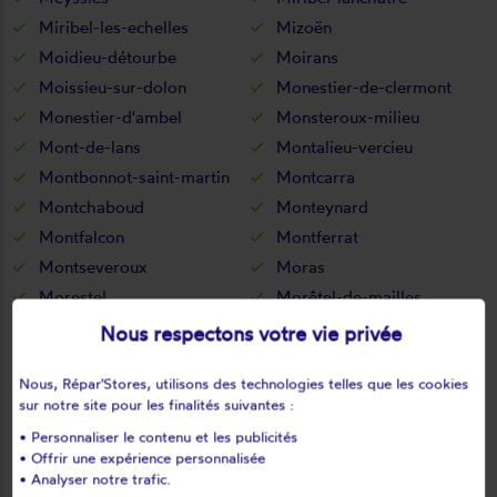
Miribel-les-echelles
Mizoën
Moidieu-détourbe
Moirans
Moissieu-sur-dolon
Monestier-de-clermont
Monestier-d'ambel
Monsteroux-milieu
Mont-de-lans
Montalieu-vercieu
Montbonnot-saint-martin
Montcarra
Montchaboud
Monteynard
Montfalcon
Montferrat
Montseveroux
Moras
Morestel
Morêtel-de-mailles
Morette
Mottier
Nous respectons votre vie privée
Murianette
Murinais
Nous, Répar'Stores, utilisons des technologies telles que les cookies
Nantes-en-ratier
Nantoin
sur notre site pour les finalités suivantes :
Nivolas-vermelle
Notre-dame-de-commiers
• Personnaliser le contenu et les publicités
Notre-dame-de-l'osier
Notre-dame-de-mésage
• Offrir une expérience personnalisée
Notre-dame-de-vaux
Noyarey
• Analyser notre trafic.