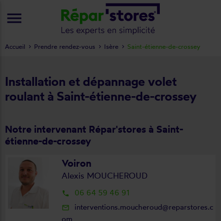
menu
Accueil
Prendre rendez-vous
Isère
Saint-étienne-de-crossey
Installation et dépannage volet
roulant à Saint-étienne-de-crossey
Notre intervenant Répar'stores à Saint-
étienne-de-crossey
Voiron
Alexis MOUCHEROUD
06 64 59 46 91
local_phone
interventions.moucheroud@reparstores.c
mail_outline
om