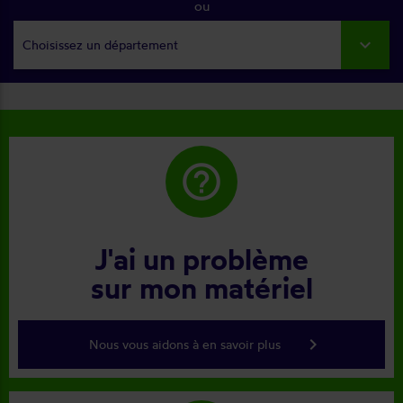
ou
Choisissez un département
help_outline
J'ai un problème
sur mon matériel
keyboard_arrow_right
Nous vous aidons à en savoir plus