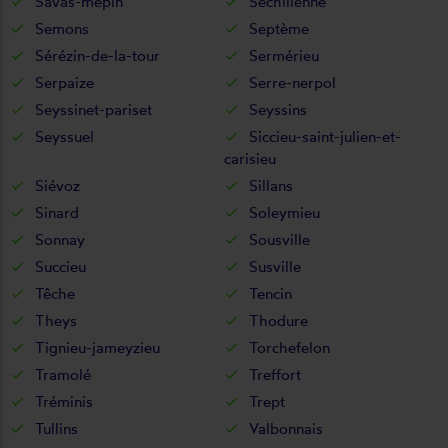
Savas-mépin
Séchilienne
Semons
Septème
Sérézin-de-la-tour
Sermérieu
Serpaize
Serre-nerpol
Seyssinet-pariset
Seyssins
Seyssuel
Siccieu-saint-julien-et-
carisieu
Siévoz
Sillans
Sinard
Soleymieu
Sonnay
Sousville
Succieu
Susville
Têche
Tencin
Theys
Thodure
Tignieu-jameyzieu
Torchefelon
Tramolé
Treffort
Tréminis
Trept
Tullins
Valbonnais