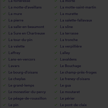
La forteresse
La morte
La motte-d'aveillans
La motte-saint-martin
La mure
La murette
La pierre
La salette-fallavaux
La salle-en-beaumont
La sône
La Sure en Chartreuse
La terrasse
La tour-du-pin
La tronche
La valette
La verpillière
Laffrey
Lalley
Lans-en-vercors
Lavaldens
Lavars
Le Bouchage
Le bourg-d'oisans
Le champ-près-froges
Le cheylas
Le freney-d'oisans
Le grand-lemps
Le gua
Le monestier-du-percy
Le moutaret
Le péage-de-roussillon
Le périer
Le pin
Le pont-de-claix