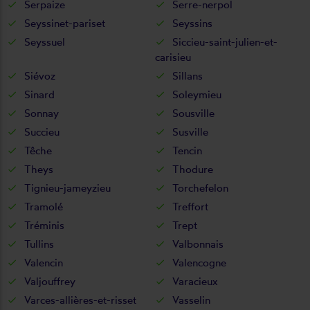
Serpaize
Serre-nerpol
Seyssinet-pariset
Seyssins
Seyssuel
Siccieu-saint-julien-et-
carisieu
Siévoz
Sillans
Sinard
Soleymieu
Sonnay
Sousville
Succieu
Susville
Têche
Tencin
Theys
Thodure
Tignieu-jameyzieu
Torchefelon
Tramolé
Treffort
Tréminis
Trept
Tullins
Valbonnais
Valencin
Valencogne
Valjouffrey
Varacieux
Varces-allières-et-risset
Vasselin