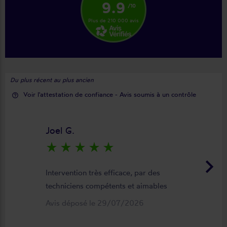
9.9
/10
Plus de 210 000 avis
Du plus récent au plus ancien
Voir l'attestation de confiance - Avis soumis à un contrôle
help_outline
Joel G.
star_rate
star_rate
star_rate
star_rate
star_rate
keyboard_arrow_right
Intervention très efficace, par des
techniciens compétents et aimables
Avis déposé le 29/07/2026