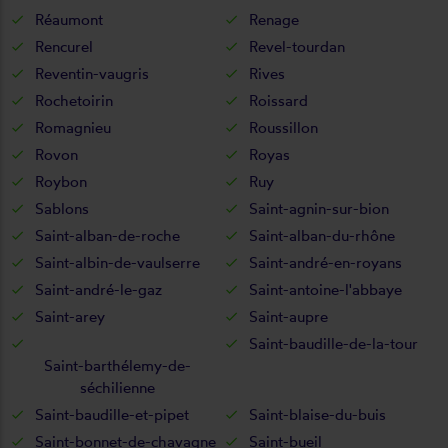
Réaumont
Renage
Rencurel
Revel-tourdan
Reventin-vaugris
Rives
Rochetoirin
Roissard
Romagnieu
Roussillon
Rovon
Royas
Roybon
Ruy
Sablons
Saint-agnin-sur-bion
Saint-alban-de-roche
Saint-alban-du-rhône
Saint-albin-de-vaulserre
Saint-andré-en-royans
Saint-andré-le-gaz
Saint-antoine-l'abbaye
Saint-arey
Saint-aupre
Saint-baudille-de-la-tour
Saint-barthélemy-de-
séchilienne
Saint-baudille-et-pipet
Saint-blaise-du-buis
Saint-bonnet-de-chavagne
Saint-bueil