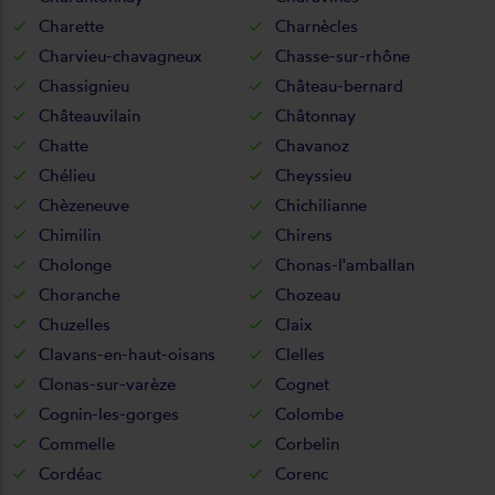
Charette
Charnècles
Charvieu-chavagneux
Chasse-sur-rhône
Chassignieu
Château-bernard
Châteauvilain
Châtonnay
Chatte
Chavanoz
Chélieu
Cheyssieu
Chèzeneuve
Chichilianne
Chimilin
Chirens
Cholonge
Chonas-l'amballan
Choranche
Chozeau
Chuzelles
Claix
Clavans-en-haut-oisans
Clelles
Clonas-sur-varèze
Cognet
Cognin-les-gorges
Colombe
Commelle
Corbelin
Cordéac
Corenc