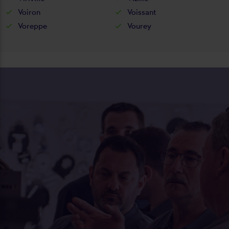
Voiron
Voissant
Voreppe
Vourey