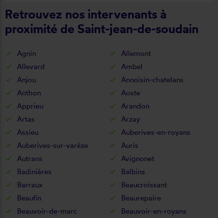
Retrouvez nos intervenants à
proximité de Saint-jean-de-soudain
Agnin
Allemont
Allevard
Ambel
Anjou
Annoisin-chatelans
Anthon
Aoste
Apprieu
Arandon
Artas
Arzay
Assieu
Auberives-en-royans
Auberives-sur-varèze
Auris
Autrans
Avignonet
Badinières
Balbins
Barraux
Beaucroissant
Beaufin
Beaurepaire
Beauvoir-de-marc
Beauvoir-en-royans