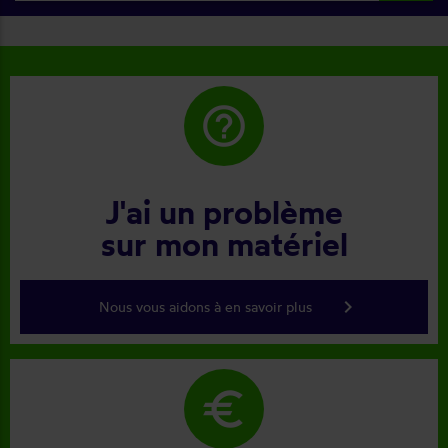
help_outline
J'ai un problème
sur mon matériel
keyboard_arrow_right
Nous vous aidons à en savoir plus
euro