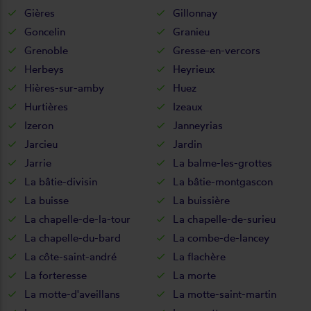
Gières
Gillonnay
Goncelin
Granieu
Grenoble
Gresse-en-vercors
Herbeys
Heyrieux
Hières-sur-amby
Huez
Hurtières
Izeaux
Izeron
Janneyrias
Jarcieu
Jardin
Jarrie
La balme-les-grottes
La bâtie-divisin
La bâtie-montgascon
La buisse
La buissière
La chapelle-de-la-tour
La chapelle-de-surieu
La chapelle-du-bard
La combe-de-lancey
La côte-saint-andré
La flachère
La forteresse
La morte
La motte-d'aveillans
La motte-saint-martin