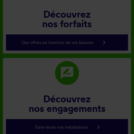
Découvrez
nos forfaits
keyboard_arrow_right
Des offres en fonction de vos besoins
rate_review
Découvrez
nos engagements
keyboard_arrow_right
Faire durer nos installations