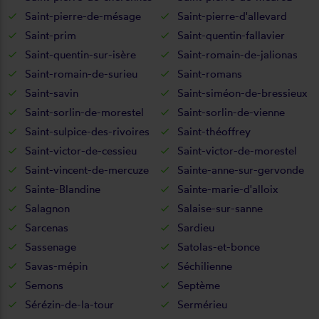
Saint-pierre-de-mésage
Saint-pierre-d'allevard
Saint-prim
Saint-quentin-fallavier
Saint-quentin-sur-isère
Saint-romain-de-jalionas
Saint-romain-de-surieu
Saint-romans
Saint-savin
Saint-siméon-de-bressieux
Saint-sorlin-de-morestel
Saint-sorlin-de-vienne
Saint-sulpice-des-rivoires
Saint-théoffrey
Saint-victor-de-cessieu
Saint-victor-de-morestel
Saint-vincent-de-mercuze
Sainte-anne-sur-gervonde
Sainte-Blandine
Sainte-marie-d'alloix
Salagnon
Salaise-sur-sanne
Sarcenas
Sardieu
Sassenage
Satolas-et-bonce
Savas-mépin
Séchilienne
Semons
Septème
Sérézin-de-la-tour
Sermérieu