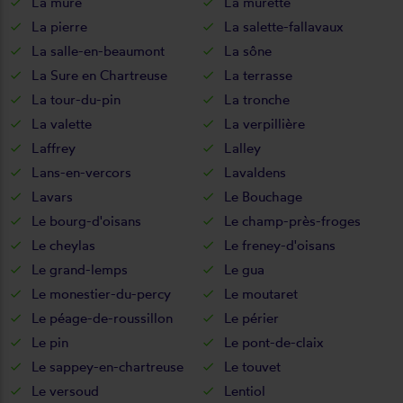
La mure
La murette
La pierre
La salette-fallavaux
La salle-en-beaumont
La sône
La Sure en Chartreuse
La terrasse
La tour-du-pin
La tronche
La valette
La verpillière
Laffrey
Lalley
Lans-en-vercors
Lavaldens
Lavars
Le Bouchage
Le bourg-d'oisans
Le champ-près-froges
Le cheylas
Le freney-d'oisans
Le grand-lemps
Le gua
Le monestier-du-percy
Le moutaret
Le péage-de-roussillon
Le périer
Le pin
Le pont-de-claix
Le sappey-en-chartreuse
Le touvet
Le versoud
Lentiol