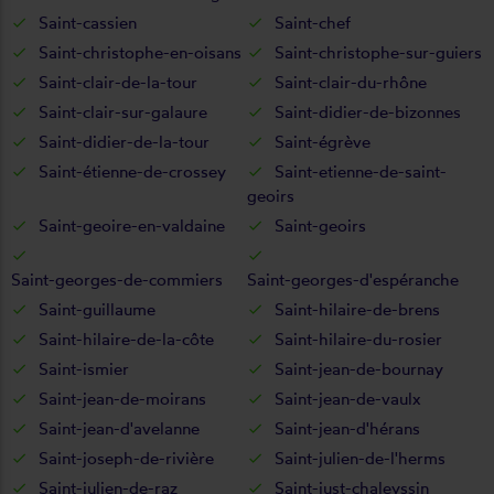
Saint-cassien
Saint-chef
Saint-christophe-en-oisans
Saint-christophe-sur-guiers
Saint-clair-de-la-tour
Saint-clair-du-rhône
Saint-clair-sur-galaure
Saint-didier-de-bizonnes
Saint-didier-de-la-tour
Saint-égrève
Saint-étienne-de-crossey
Saint-etienne-de-saint-
geoirs
Saint-geoire-en-valdaine
Saint-geoirs
Saint-georges-de-commiers
Saint-georges-d'espéranche
Saint-guillaume
Saint-hilaire-de-brens
Saint-hilaire-de-la-côte
Saint-hilaire-du-rosier
Saint-ismier
Saint-jean-de-bournay
Saint-jean-de-moirans
Saint-jean-de-vaulx
Saint-jean-d'avelanne
Saint-jean-d'hérans
Saint-joseph-de-rivière
Saint-julien-de-l'herms
Saint-julien-de-raz
Saint-just-chaleyssin