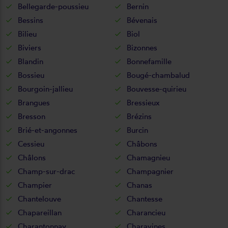
Bellegarde-poussieu
Bernin
Bessins
Bévenais
Bilieu
Biol
Biviers
Bizonnes
Blandin
Bonnefamille
Bossieu
Bougé-chambalud
Bourgoin-jallieu
Bouvesse-quirieu
Brangues
Bressieux
Bresson
Brézins
Brié-et-angonnes
Burcin
Cessieu
Châbons
Châlons
Chamagnieu
Champ-sur-drac
Champagnier
Champier
Chanas
Chantelouve
Chantesse
Chapareillan
Charancieu
Charantonnay
Charavines