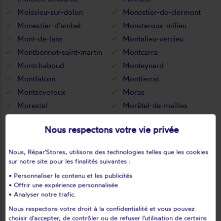
Moissieu-sur-dolon
Monestier-de-clermont
Monestier-d'ambel
Monsteroux-milieu
Mont-de-lans
Montalieu-vercieu
Montbonnot-saint-martin
Montcarra
Montchaboud
Monteynard
Montfalcon
Montferrat
Montseveroux
Moras
Morestel
Morêtel-de-mailles
Morette
Mottier
Nous respectons votre vie privée
Murianette
Murinais
Nantes-en-ratier
Nantoin
Nous, Répar'Stores, utilisons des technologies telles que les cookies
Nivolas-vermelle
Notre-dame-de-commiers
sur notre site pour les finalités suivantes :
Notre-dame-de-l'osier
Notre-dame-de-mésage
• Personnaliser le contenu et les publicités
Notre-dame-de-vaux
Noyarey
• Offrir une expérience personnalisée
• Analyser notre trafic.
Optevoz
Oris-en-rattier
Nous respectons votre droit à la confidentialité et vous pouvez
Ornacieux
Ornon
choisir d'accepter, de contrôler ou de refuser l'utilisation de certains