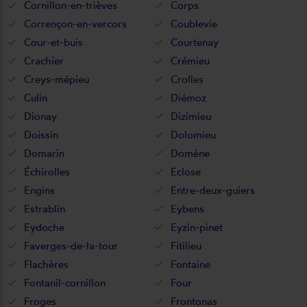
Cornillon-en-trièves
Corps
Corrençon-en-vercors
Coublevie
Cour-et-buis
Courtenay
Crachier
Crémieu
Creys-mépieu
Crolles
Culin
Diémoz
Dionay
Dizimieu
Doissin
Dolomieu
Domarin
Domène
Échirolles
Eclose
Engins
Entre-deux-guiers
Estrablin
Eybens
Eydoche
Eyzin-pinet
Faverges-de-la-tour
Fitilieu
Flachères
Fontaine
Fontanil-cornillon
Four
Froges
Frontonas