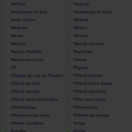
Vatilieu
Vaujany
Vaulnaveys-le-bas
Vaulnaveys-le-haut
Vaulx-milieu
Velanne
Vénérieu
Vénosc
Vernas
Vernioz
Vertrieu
Veurey-voroize
Veyrins-thuellin
Veyssilieu
Vézeronce-curtin
Vienne
Vif
Vignieu
Villages du Lac de Paladru
Villard-bonnot
Villard-de-lans
Villard-notre-dame
Villard-reculas
Villard-reymond
Villard-saint-christophe
Ville-sous-anjou
Villefontaine
Villemoirieu
Villeneuve-de-marc
Villette-de-vienne
Villette-d'anthon
Virieu
Viriville
Vizille