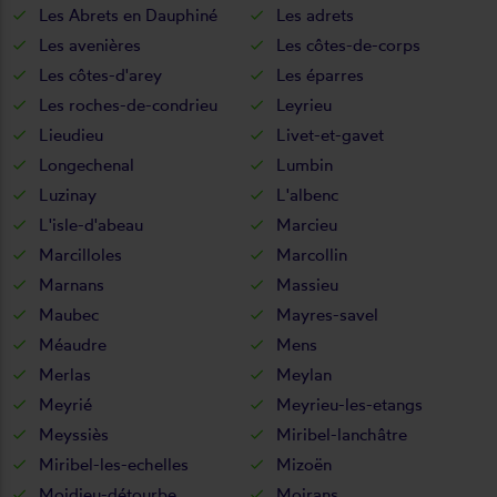
Les Abrets en Dauphiné
Les adrets
Les avenières
Les côtes-de-corps
Les côtes-d'arey
Les éparres
Les roches-de-condrieu
Leyrieu
Lieudieu
Livet-et-gavet
Longechenal
Lumbin
Luzinay
L'albenc
L'isle-d'abeau
Marcieu
Marcilloles
Marcollin
Marnans
Massieu
Maubec
Mayres-savel
Méaudre
Mens
Merlas
Meylan
Meyrié
Meyrieu-les-etangs
Meyssiès
Miribel-lanchâtre
Miribel-les-echelles
Mizoën
Moidieu-détourbe
Moirans