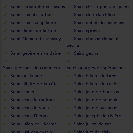
Saint-christophe-en-oisans
Saint-christophe-sur-guiers
Saint-clair-de-la-tour
Saint-clair-du-rhône
Saint-clair-sur-galaure
Saint-didier-de-bizonnes
Saint-didier-de-la-tour
Saint-égrève
Saint-étienne-de-crossey
Saint-etienne-de-saint-
geoirs
Saint-geoire-en-valdaine
Saint-geoirs
Saint-georges-de-commiers
Saint-georges-d'espéranche
Saint-guillaume
Saint-hilaire-de-brens
Saint-hilaire-de-la-côte
Saint-hilaire-du-rosier
Saint-ismier
Saint-jean-de-bournay
Saint-jean-de-moirans
Saint-jean-de-soudain
Saint-jean-de-vaulx
Saint-jean-d'avelanne
Saint-jean-d'hérans
Saint-joseph-de-rivière
Saint-julien-de-l'herms
Saint-julien-de-raz
Saint-just-chaleyssin
Saint-just-de-claix