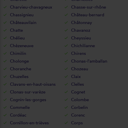
Charvieu-chavagneux
Chasse-sur-rhône
Chassignieu
Château-bernard
Châteauvilain
Châtonnay
Chatte
Chavanoz
Chélieu
Cheyssieu
Chèzeneuve
Chichilianne
Chimilin
Chirens
Cholonge
Chonas-l'amballan
Choranche
Chozeau
Chuzelles
Claix
Clavans-en-haut-oisans
Clelles
Clonas-sur-varèze
Cognet
Cognin-les-gorges
Colombe
Commelle
Corbelin
Cordéac
Corenc
Cornillon-en-trièves
Corps