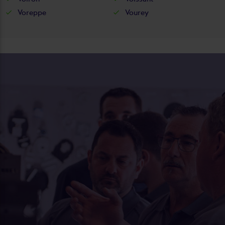
Voreppe
Vourey