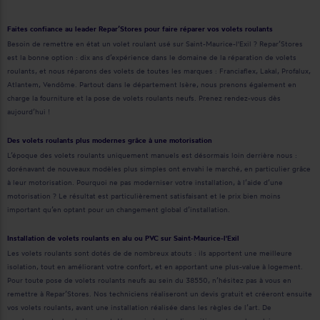
Faites confiance au leader Repar’Stores pour faire réparer vos volets roulants
Besoin de remettre en état un volet roulant usé sur Saint-Maurice-l'Exil ? Repar’Stores
est la bonne option : dix ans d’expérience dans le domaine de la réparation de volets
roulants, et nous réparons des volets de toutes les marques : Franciaflex, Lakal, Profalux,
Atlantem, Vendôme. Partout dans le département Isère, nous prenons également en
charge la fourniture et la pose de volets roulants neufs. Prenez rendez-vous dès
aujourd’hui !
Des volets roulants plus modernes grâce à une motorisation
L’époque des volets roulants uniquement manuels est désormais loin derrière nous :
dorénavant de nouveaux modèles plus simples ont envahi le marché, en particulier grâce
à leur motorisation. Pourquoi ne pas moderniser votre installation, à l’aide d’une
motorisation ? Le résultat est particulièrement satisfaisant et le prix bien moins
important qu’en optant pour un changement global d’installation.
Installation de volets roulants en alu ou PVC sur Saint-Maurice-l'Exil
Les volets roulants sont dotés de de nombreux atouts : ils apportent une meilleure
isolation, tout en améliorant votre confort, et en apportant une plus-value à logement.
Pour toute pose de volets roulants neufs au sein du 38550, n’hésitez pas à vous en
remettre à Repar’Stores. Nos techniciens réaliseront un devis gratuit et créeront ensuite
vos volets roulants, avant une installation réalisée dans les règles de l’art. De