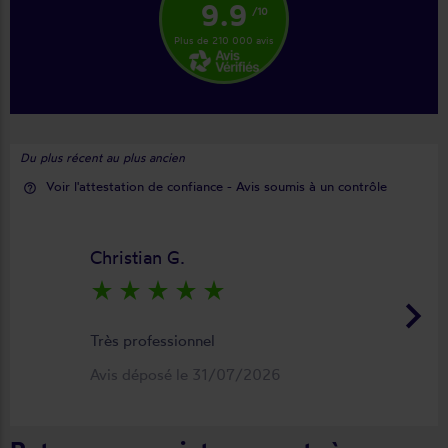
9.9
/10
Plus de 210 000 avis
Du plus récent au plus ancien
Voir l'attestation de confiance - Avis soumis à un contrôle
help_outline
Christian G.
star_rate
star_rate
star_rate
star_rate
star_rate
keyboard_arrow_right
Très professionnel
Avis déposé le 31/07/2026