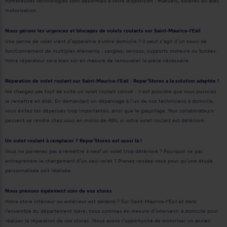
nombreuses technologies sont désormais à votre disposition : manuels, solaires ou avec
motorisation.
Nous gérons les urgences et blocages de volets roulants sur Saint-Maurice-l'Exil
Une panne de volet vient d’apparaître à votre domicile ? Il peut s’agir d’un souci de
fonctionnement de multiples éléments : sangles, verrous, supports moteurs ou butées.
Votre réparateur sera bien sûr en mesure de renouveler la pièce nécessaire.
Réparation de volet roulant sur Saint-Maurice-l'Exil : Repar’Stores a la solution adaptée !
Ne changez pas tout de suite un volet roulant coincé : il est possible que vous puissiez
le remettre en état. En demandant un dépannage à l’un de nos techniciens à domicile,
vous évitez les dépenses trop importantes, ainsi que le gaspillage. Nos collaborateurs
peuvent se rendre chez vous en moins de 48h, si votre volet roulant est détérioré.
Un volet roulant à remplacer ? Repar’Stores est aussi là !
Vous ne parvenez pas à remettre à neuf un volet trop détérioré ? Pourquoi ne pas
entreprendre le changement d’un seul volet ? Prenez rendez-vous pour qu’une étude
personnalisée soit réalisée.
Nous prenons également soin de vos stores
Votre store intérieur ou extérieur est délabré ? Sur Saint-Maurice-l'Exil et dans
l’ensemble du département Isère, nous sommes en mesure d’intervenir à domicile pour
réaliser la réparation de vos stores. Nous avons l’opportunité de motoriser un ancien