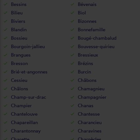
Bessins
Bévenais
Bilieu
Biol
Biviers
Bizonnes
Blandin
Bonnefamille
Bossieu
Bougé-chambalud
Bourgoin-jallieu
Bouvesse-quirieu
Brangues
Bressieux
Bresson
Brézins
Brié-et-angonnes
Burcin
Cessieu
Châbons
Châlons
Chamagnieu
Champ-sur-drac
Champagnier
Champier
Chanas
Chantelouve
Chantesse
Chapareillan
Charancieu
Charantonnay
Charavines
Charette
Charnècles