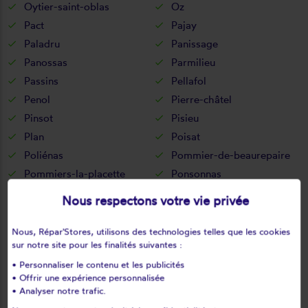
Oytier-saint-oblas
Oz
Pact
Pajay
Paladru
Panissage
Panossas
Parmilieu
Passins
Pellafol
Penol
Pierre-châtel
Pinsot
Pisieu
Plan
Poisat
Poliénas
Pommier-de-beaurepaire
Pommiers-la-placette
Ponsonnas
Pont-de-chéruy
Pont-en-royans
Nous respectons votre vie privée
Pont-évêque
Pontcharra
Porcieu-amblagnieu
Prébois
Nous, Répar'Stores, utilisons des technologies telles que les cookies
sur notre site pour les finalités suivantes :
Pressins
Primarette
• Personnaliser le contenu et les publicités
Proveysieux
Quaix-en-chartreuse
• Offrir une expérience personnalisée
Quet-en-beaumont
Quincieu
• Analyser notre trafic.
Réaumont
Renage