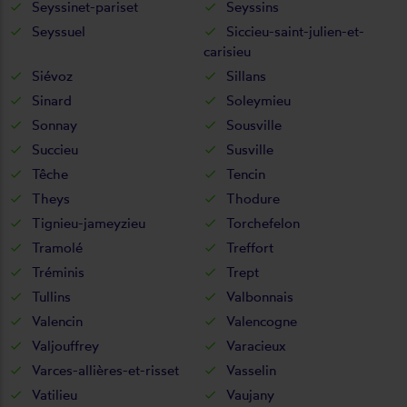
Seyssinet-pariset
Seyssins
Seyssuel
Siccieu-saint-julien-et-
carisieu
Siévoz
Sillans
Sinard
Soleymieu
Sonnay
Sousville
Succieu
Susville
Têche
Tencin
Theys
Thodure
Tignieu-jameyzieu
Torchefelon
Tramolé
Treffort
Tréminis
Trept
Tullins
Valbonnais
Valencin
Valencogne
Valjouffrey
Varacieux
Varces-allières-et-risset
Vasselin
Vatilieu
Vaujany