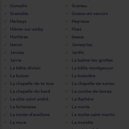
Goncelin
Granieu
Grenoble
Gresse-en-vercors
Herbeys
Heyrieux
Hières-sur-amby
Huez
Hurtières
Izeaux
Izeron
Janneyrias
Jarcieu
Jardin
Jarrie
La balme-les-grottes
La bâtie-divisin
La bâtie-montgascon
La buisse
La buissière
La chapelle-de-la-tour
La chapelle-de-surieu
La chapelle-du-bard
La combe-de-lancey
La côte-saint-andré
La flachère
La forteresse
La morte
La motte-d'aveillans
La motte-saint-martin
La mure
La murette