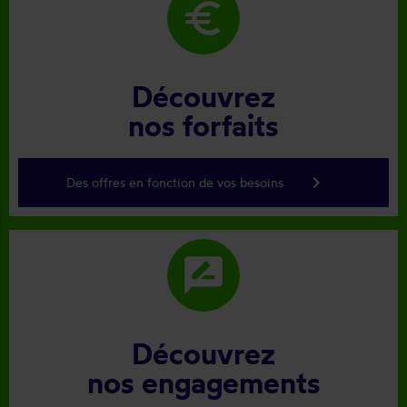
euro
Découvrez
nos forfaits
keyboard_arrow_right
Des offres en fonction de vos besoins
rate_review
Découvrez
nos engagements