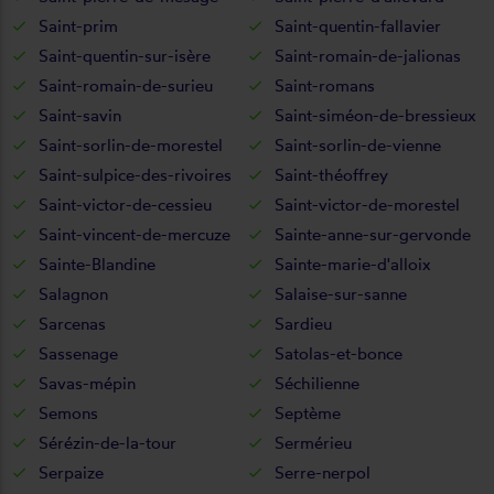
Saint-prim
Saint-quentin-fallavier
Saint-quentin-sur-isère
Saint-romain-de-jalionas
Saint-romain-de-surieu
Saint-romans
Saint-savin
Saint-siméon-de-bressieux
Saint-sorlin-de-morestel
Saint-sorlin-de-vienne
Saint-sulpice-des-rivoires
Saint-théoffrey
Saint-victor-de-cessieu
Saint-victor-de-morestel
Saint-vincent-de-mercuze
Sainte-anne-sur-gervonde
Sainte-Blandine
Sainte-marie-d'alloix
Salagnon
Salaise-sur-sanne
Sarcenas
Sardieu
Sassenage
Satolas-et-bonce
Savas-mépin
Séchilienne
Semons
Septème
Sérézin-de-la-tour
Sermérieu
Serpaize
Serre-nerpol