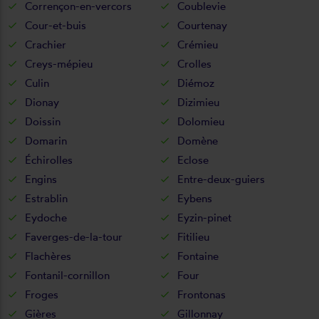
Corrençon-en-vercors
Coublevie
Cour-et-buis
Courtenay
Crachier
Crémieu
Creys-mépieu
Crolles
Culin
Diémoz
Dionay
Dizimieu
Doissin
Dolomieu
Domarin
Domène
Échirolles
Eclose
Engins
Entre-deux-guiers
Estrablin
Eybens
Eydoche
Eyzin-pinet
Faverges-de-la-tour
Fitilieu
Flachères
Fontaine
Fontanil-cornillon
Four
Froges
Frontonas
Gières
Gillonnay