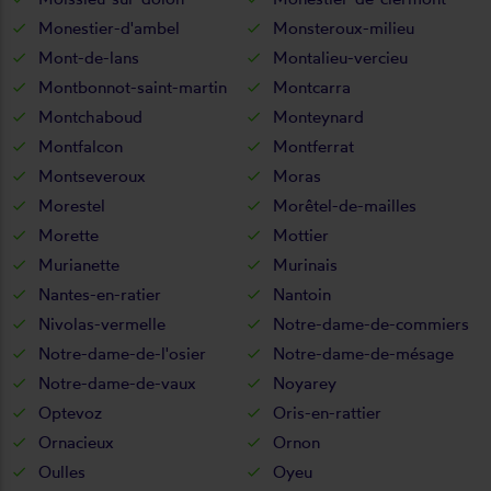
Monestier-d'ambel
Monsteroux-milieu
Mont-de-lans
Montalieu-vercieu
Montbonnot-saint-martin
Montcarra
Montchaboud
Monteynard
Montfalcon
Montferrat
Montseveroux
Moras
Morestel
Morêtel-de-mailles
Morette
Mottier
Murianette
Murinais
Nantes-en-ratier
Nantoin
Nivolas-vermelle
Notre-dame-de-commiers
Notre-dame-de-l'osier
Notre-dame-de-mésage
Notre-dame-de-vaux
Noyarey
Optevoz
Oris-en-rattier
Ornacieux
Ornon
Oulles
Oyeu