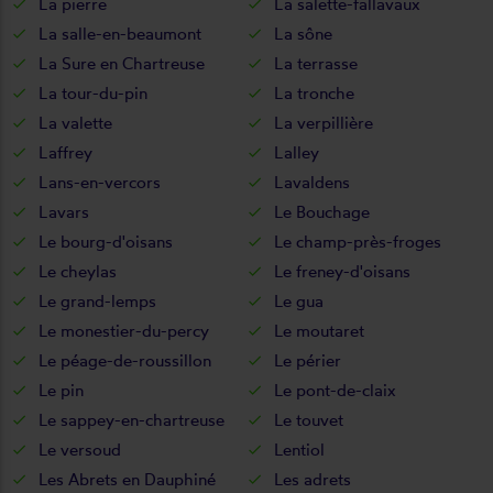
La pierre
La salette-fallavaux
La salle-en-beaumont
La sône
La Sure en Chartreuse
La terrasse
La tour-du-pin
La tronche
La valette
La verpillière
Laffrey
Lalley
Lans-en-vercors
Lavaldens
Lavars
Le Bouchage
Le bourg-d'oisans
Le champ-près-froges
Le cheylas
Le freney-d'oisans
Le grand-lemps
Le gua
Le monestier-du-percy
Le moutaret
Le péage-de-roussillon
Le périer
Le pin
Le pont-de-claix
Le sappey-en-chartreuse
Le touvet
Le versoud
Lentiol
Les Abrets en Dauphiné
Les adrets