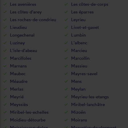
Les avenières
Les côtes-de-corps
Les côtes-d'arey
Les éparres
Les roches-de-condrieu
Leyrieu
Lieudieu
Livet-et-gavet
Longechenal
Lumbin
Luzinay
L'albenc
L'isle-d'abeau
Marcieu
Marcilloles
Marcollin
Marnans
Massieu
Maubec
Mayres-savel
Méaudre
Mens
Merlas
Meylan
Meyrié
Meyrieu-les-etangs
Meyssiès
Miribel-lanchâtre
Miribel-les-echelles
Mizoën
Moidieu-détourbe
Moirans
Moissieu-sur-dolon
Monestier-de-clermont