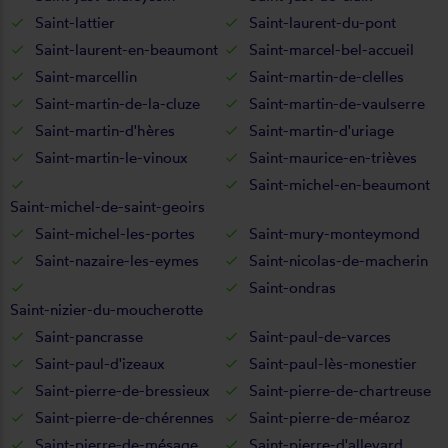
Saint-lattier
Saint-laurent-du-pont
Saint-laurent-en-beaumont
Saint-marcel-bel-accueil
Saint-marcellin
Saint-martin-de-clelles
Saint-martin-de-la-cluze
Saint-martin-de-vaulserre
Saint-martin-d'hères
Saint-martin-d'uriage
Saint-martin-le-vinoux
Saint-maurice-en-trièves
Saint-michel-en-beaumont
Saint-michel-de-saint-geoirs
Saint-michel-les-portes
Saint-mury-monteymond
Saint-nazaire-les-eymes
Saint-nicolas-de-macherin
Saint-ondras
Saint-nizier-du-moucherotte
Saint-pancrasse
Saint-paul-de-varces
Saint-paul-d'izeaux
Saint-paul-lès-monestier
Saint-pierre-de-bressieux
Saint-pierre-de-chartreuse
Saint-pierre-de-chérennes
Saint-pierre-de-méaroz
Saint-pierre-de-mésage
Saint-pierre-d'allevard