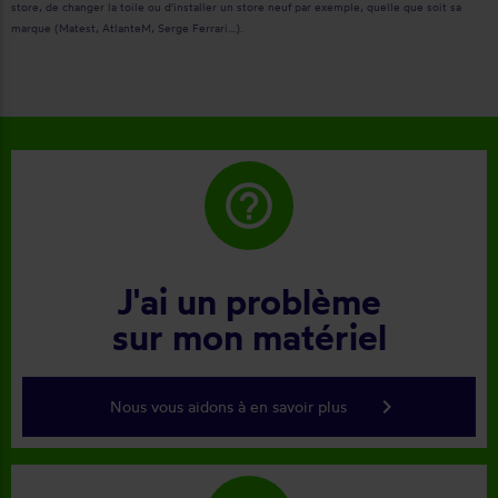
store, de changer la toile ou d'installer un store neuf par exemple, quelle que soit sa
marque (Matest, AtlanteM, Serge Ferrari…).
help_outline
J'ai un problème
sur mon matériel
keyboard_arrow_right
Nous vous aidons à en savoir plus