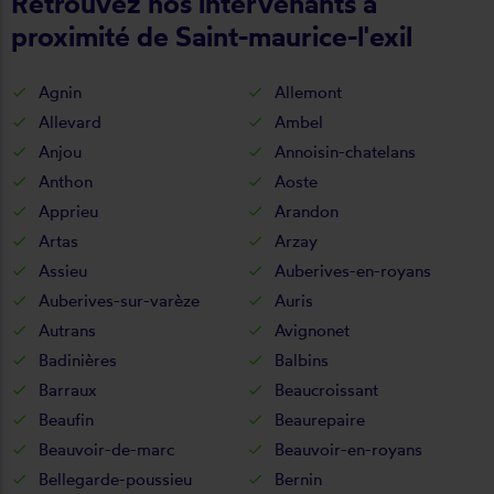
Retrouvez nos intervenants à
proximité de Saint-maurice-l'exil
Agnin
Allemont
Allevard
Ambel
Anjou
Annoisin-chatelans
Anthon
Aoste
Apprieu
Arandon
Artas
Arzay
Assieu
Auberives-en-royans
Auberives-sur-varèze
Auris
Autrans
Avignonet
Badinières
Balbins
Barraux
Beaucroissant
Beaufin
Beaurepaire
Beauvoir-de-marc
Beauvoir-en-royans
Bellegarde-poussieu
Bernin