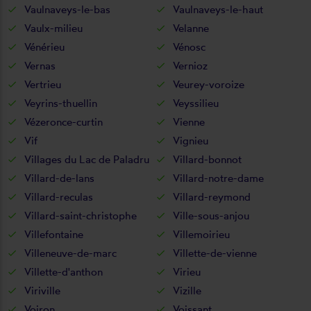
Vaulnaveys-le-bas
Vaulnaveys-le-haut
Vaulx-milieu
Velanne
Vénérieu
Vénosc
Vernas
Vernioz
Vertrieu
Veurey-voroize
Veyrins-thuellin
Veyssilieu
Vézeronce-curtin
Vienne
Vif
Vignieu
Villages du Lac de Paladru
Villard-bonnot
Villard-de-lans
Villard-notre-dame
Villard-reculas
Villard-reymond
Villard-saint-christophe
Ville-sous-anjou
Villefontaine
Villemoirieu
Villeneuve-de-marc
Villette-de-vienne
Villette-d'anthon
Virieu
Viriville
Vizille
Voiron
Voissant