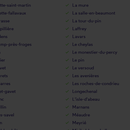
te-saint-martin
La mure
ette-fallavaux
La salle-en-beaumont
rasse
La tour-du-pin
pillière
Laffrey
dens
Lavars
amp-près-froges
Le cheylas
a
Le monestier-du-percy
ier
Le pin
vet
Le versoud
rets
Les avenières
arres
Les roches-de-condrieu
et-gavet
Longechenal
nc
L'isle-d'abeau
lin
Marnans
s-savel
Méaudre
n
Meyrié