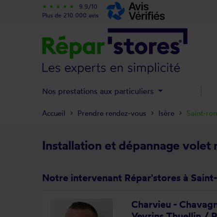
9.9/10
star_rate
star_rate
star_rate
star_rate
star_rate
Plus de 210 000 avis
Nos prestations aux particuliers
Accueil
Prendre rendez-vous
Isère
Saint-ro
Installation et dépannage volet 
Notre intervenant Répar'stores à Saint
Charvieu - Chavagn
Veyrins Thuellin / 