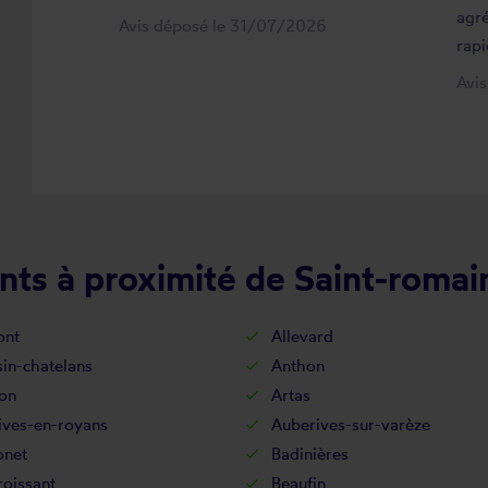
agré
Avis déposé le 31/07/2026
rapi
Avi
ts à proximité de Saint-romai
ont
Allevard
in-chatelans
Anthon
on
Artas
ives-en-royans
Auberives-sur-varèze
onet
Badinières
oissant
Beaufin