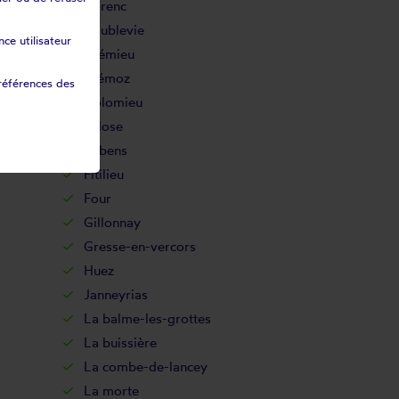
Corenc
Coublevie
ce utilisateur
Crémieu
Diémoz
références des
Dolomieu
Eclose
Eybens
Fitilieu
Four
Gillonnay
Gresse-en-vercors
Huez
Janneyrias
La balme-les-grottes
La buissière
La combe-de-lancey
La morte