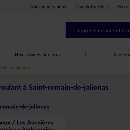
Qui sommes-nous
Devenir franchisé
Recru
Un problème sur votre ma
Nos services aux pros
Nos en
main-de-jalionas
roulant à Saint-romain-de-jalionas
-romain-de-jalionas
eux / Les Avenières
Porcieu - Amblagnieu