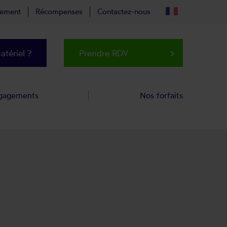
tement
Récompenses
Contactez-nous
tériel ?
Prendre RDV
keyboard_arrow_right
gagements
Nos forfaits