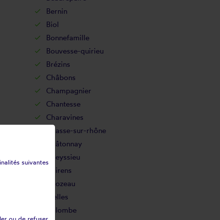
Bernin
Biol
Bonnefamille
Bouvesse-quirieu
Brézins
Châbons
Champagnier
Chantesse
Charavines
Chasse-sur-rhône
Châtonnay
Cheyssieu
inalités suivantes
Chirens
Chozeau
Clelles
Colombe
ler ou de refuser