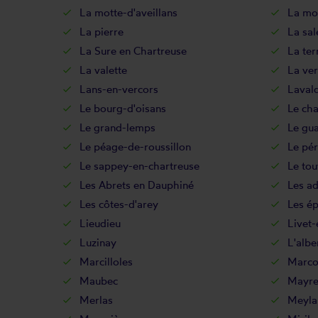
La motte-d'aveillans
La mot
La pierre
La sal
La Sure en Chartreuse
La ter
La valette
La ver
Lans-en-vercors
Laval
Le bourg-d'oisans
Le ch
Le grand-lemps
Le gu
Le péage-de-roussillon
Le pér
Le sappey-en-chartreuse
Le tou
Les Abrets en Dauphiné
Les ad
Les côtes-d'arey
Les ép
Lieudieu
Livet-
Luzinay
L'albe
Marcilloles
Marcol
Maubec
Mayre
Merlas
Meyla