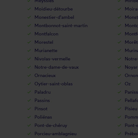
Meyssiès
Miribe
Moidieu-détourbe
Moira
Monestier-d'ambel
Monst
Montbonnot-saint-martin
Montc
Montfalcon
Montf
Morestel
Morêt
Murianette
Murin
Nivolas-vermelle
Notre
Notre-dame-de-vaux
Noyar
Ornacieux
Ornon
Oytier-saint-oblas
Oz
Paladru
Panis
Passins
Pellaf
Pinsot
Pisieu
Poliénas
Pommi
Pont-de-chéruy
Pont-
Porcieu-amblagnieu
Prébo