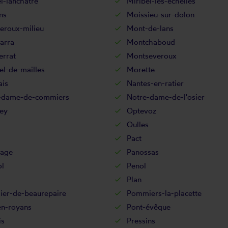
l-lanchâtre
Miribel-les-echelles
ns
Moissieu-sur-dolon
eroux-milieu
Mont-de-lans
arra
Montchaboud
errat
Montseveroux
el-de-mailles
Morette
ais
Nantes-en-ratier
-dame-de-commiers
Notre-dame-de-l'osier
ey
Optevoz
Oulles
Pact
sage
Panossas
ol
Penol
Plan
er-de-beaurepaire
Pommiers-la-placette
en-royans
Pont-évêque
is
Pressins