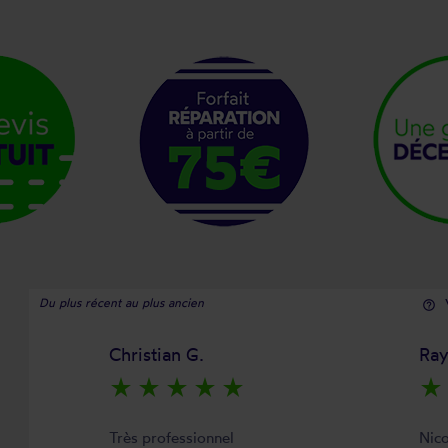
Du plus récent au plus ancien
help_outline
Christian G.
Ra
star_rate
star_rate
star_rate
star_rate
star_rate
star_rate
Très professionnel
Nico