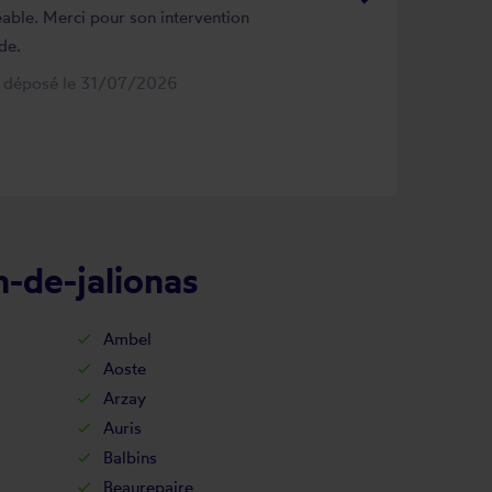
able. Merci pour son intervention
de.
s déposé le 31/07/2026
n-de-jalionas
Ambel
Aoste
Arzay
Auris
Balbins
Beaurepaire