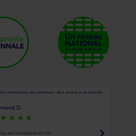
Voir l'attestation de confiance - Avis soumis à un contrôle
ymond D.
star_rate
star_rate
star_rate
star_rate
keyboard_arrow_right
las est compétent et très