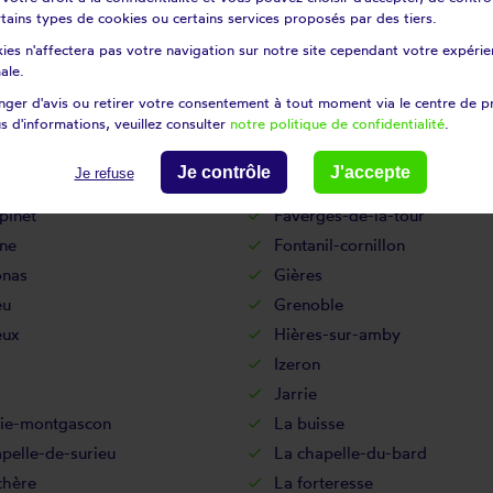
in
Cordéac
certains types de cookies ou certains services proposés par des tiers.
Corrençon-en-vercors
ies n'affectera pas votre navigation sur notre site cependant votre expérien
enay
Crachier
ale.
s
Culin
ger d'avis ou retirer votre consentement à tout moment via le centre de p
s d'informations, veuillez consulter
notre politique de confidentialité
.
ieu
Doissin
ne
Échirolles
Je contrôle
J'accepte
Je refuse
deux-guiers
Estrablin
pinet
Faverges-de-la-tour
ne
Fontanil-cornillon
onas
Gières
eu
Grenoble
eux
Hières-sur-amby
Izeron
Jarrie
tie-montgascon
La buisse
pelle-de-surieu
La chapelle-du-bard
chère
La forteresse