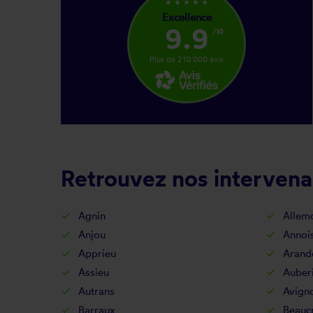
star_rate
star_rate
star_rate
star_rate
star_rate
Excellence
9.9
/10
Plus de 210 000 avis
Retrouvez nos intervenan
Agnin
Allem
Anjou
Annois
Apprieu
Arand
Assieu
Auber
Autrans
Avign
Barraux
Beaucr