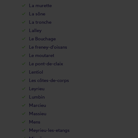
La murette
La sône
La tronche
Lalley
Le Bouchage
Le freney-d'oisans
Le moutaret
Le pont-de-claix
Lentiol
Les côtes-de-corps
Leyrieu
Lumbin
Marcieu
Massieu
Mens
Meyrieu-les-etangs