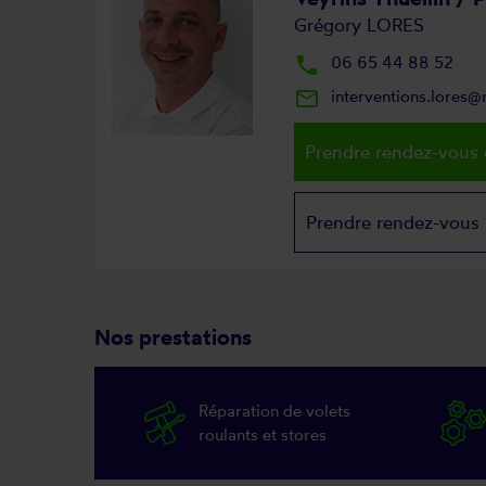
Grégory LORES
local_phone
06 65 44 88 52
mail_outline
interventions.lores
Prendre rendez-vous 
Prendre rendez-vous
Nos prestations
Réparation de volets
roulants et stores