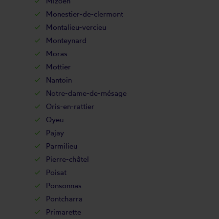
Mizoën
Monestier-de-clermont
Montalieu-vercieu
Monteynard
Moras
Mottier
Nantoin
Notre-dame-de-mésage
Oris-en-rattier
Oyeu
Pajay
Parmilieu
Pierre-châtel
Poisat
Ponsonnas
Pontcharra
Primarette