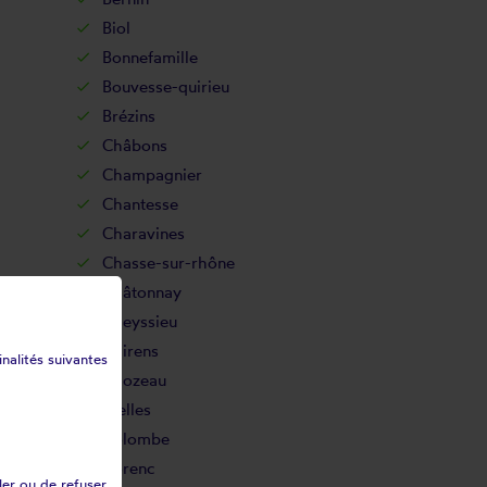
Biol
Bonnefamille
Bouvesse-quirieu
Brézins
Châbons
Champagnier
Chantesse
Charavines
Chasse-sur-rhône
Châtonnay
Cheyssieu
Chirens
inalités suivantes
Chozeau
Clelles
Colombe
Corenc
ler ou de refuser