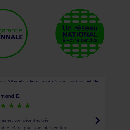
Voir l'attestation de confiance - Avis soumis à un contrôle
ymond D.
star_rate
star_rate
star_rate
star_rate
keyboard_arrow_right
las est compétent et très
able. Merci pour son intervention