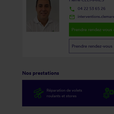
local_phone
04 22 53 65 26
mail_outline
interventions.clema
Prendre rendez-vous 
Prendre rendez-vous
Nos prestations
Réparation de volets
roulants et stores