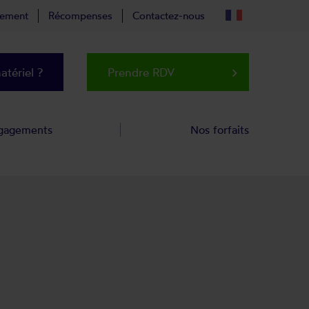
tement
Récompenses
Contactez-nous
tériel ?
Prendre RDV
keyboard_arrow_right
gagements
Nos forfaits