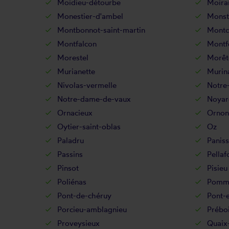
Moidieu-détourbe
Moira
Monestier-d'ambel
Monst
Montbonnot-saint-martin
Montc
Montfalcon
Montf
Morestel
Morêt
Murianette
Murin
Nivolas-vermelle
Notre
Notre-dame-de-vaux
Noyar
Ornacieux
Ornon
Oytier-saint-oblas
Oz
Paladru
Panis
Passins
Pellaf
Pinsot
Pisieu
Poliénas
Pommi
Pont-de-chéruy
Pont-
Porcieu-amblagnieu
Prébo
Proveysieux
Quaix