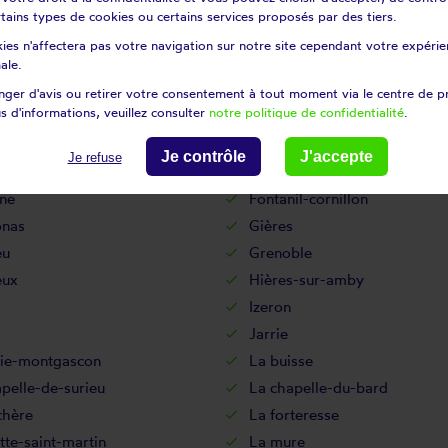
Corrençon-en-vercors
certains types de cookies ou certains services proposés par des tiers.
enay
Crachier
ies n'affectera pas votre navigation sur notre site cependant votre expérien
s
Culin
ale.
ieu
Doissin
ger d'avis ou retirer votre consentement à tout moment via le centre de p
s d'informations, veuillez consulter
notre politique de confidentialité
.
ne
Échirolles
deux-guiers
Estrablin
Je contrôle
J'accepte
Je refuse
pinet
Faverges-de-la-tour
ne
Fontanil-cornillon
onas
Gières
eu
Grenoble
eux
Hières-sur-amby
Izeron
Jarrie
tie-montgascon
La buisse
pelle-de-surieu
La chapelle-du-bard
chère
La forteresse
te-saint-martin
La mure