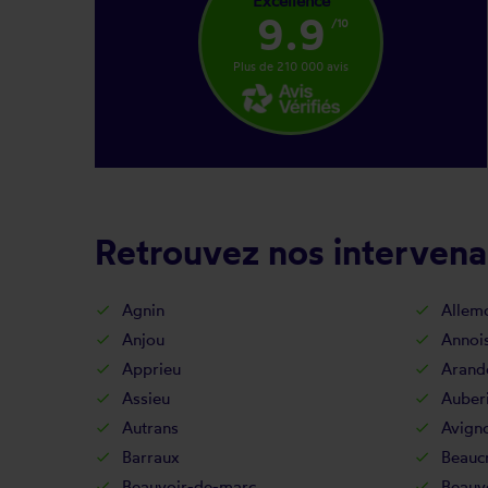
Excellence
9.9
/10
Plus de 210 000 avis
Retrouvez nos intervenan
Agnin
Allem
Anjou
Annois
Apprieu
Arand
Assieu
Auber
Autrans
Avign
Barraux
Beaucr
Beauvoir-de-marc
Beauv