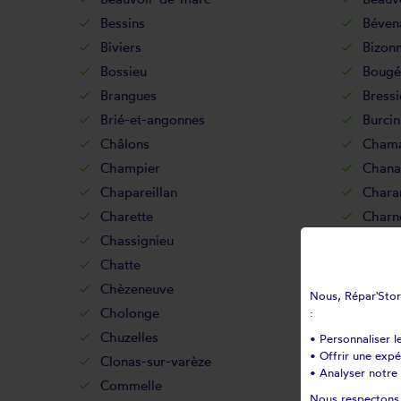
Bessins
Béven
Biviers
Bizon
Bossieu
Bougé
Brangues
Bressi
Brié-et-angonnes
Burcin
Châlons
Chama
Champier
Chana
Chapareillan
Chara
Charette
Charn
Chassignieu
Châte
Chatte
Chava
Chèzeneuve
Chichi
Nous, Répar'Store
Cholonge
Chona
:
Chuzelles
Claix
• Personnaliser l
• Offrir une exp
Clonas-sur-varèze
Cogne
• Analyser notre 
Commelle
Corbel
Nous respectons v