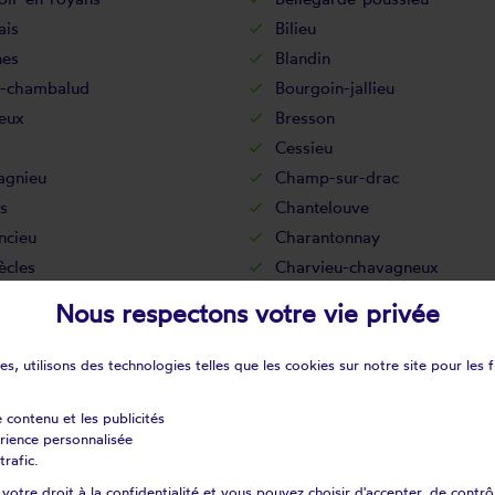
ais
Bilieu
nes
Blandin
-chambalud
Bourgoin-jallieu
eux
Bresson
Cessieu
gnieu
Champ-sur-drac
s
Chantelouve
ncieu
Charantonnay
ècles
Charvieu-chavagneux
au-bernard
Châteauvilain
Nous respectons votre vie privée
noz
Chélieu
lianne
Chimilin
s, utilisons des technologies telles que les cookies sur notre site pour les f
s-l'amballan
Choranche
Clavans-en-haut-oisans
e contenu et les publicités
érience personnalisée
t
Cognin-les-gorges
trafic.
in
Cordéac
otre droit à la confidentialité et vous pouvez choisir d'accepter, de contrô