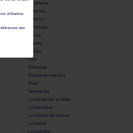
Coublevie
Crémieu
ce utilisateur
Diémoz
Dolomieu
références des
Eclose
Eybens
Fitilieu
Four
Gillonnay
Gresse-en-vercors
Huez
Janneyrias
La balme-les-grottes
La buissière
La combe-de-lancey
La morte
La murette