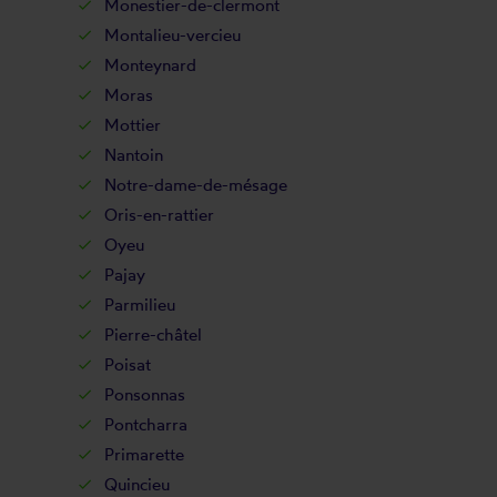
Monestier-de-clermont
Montalieu-vercieu
Monteynard
Moras
Mottier
Nantoin
Notre-dame-de-mésage
Oris-en-rattier
Oyeu
Pajay
Parmilieu
Pierre-châtel
Poisat
Ponsonnas
Pontcharra
Primarette
Quincieu