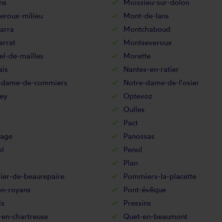
ns
Moissieu-sur-dolon
eroux-milieu
Mont-de-lans
arra
Montchaboud
errat
Montseveroux
el-de-mailles
Morette
ais
Nantes-en-ratier
-dame-de-commiers
Notre-dame-de-l'osier
ey
Optevoz
Oulles
Pact
sage
Panossas
ol
Penol
Plan
er-de-beaurepaire
Pommiers-la-placette
en-royans
Pont-évêque
is
Pressins
-en-chartreuse
Quet-en-beaumont