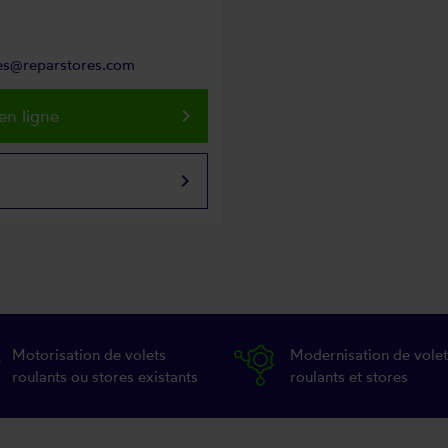
res@reparstores.com
keyboard_arrow_right
en ligne
keyboard_arrow_right
Motorisation de volets
Modernisation de volet
roulants ou stores existants
roulants et stores