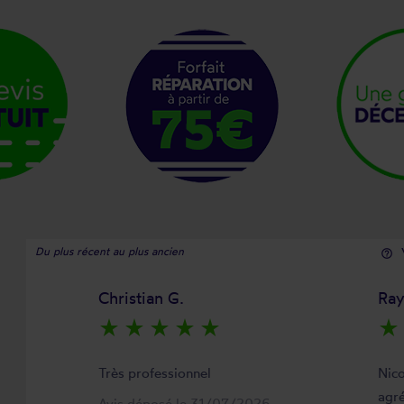
Du plus récent au plus ancien
help_outline
Christian G.
Ra
star_rate
star_rate
star_rate
star_rate
star_rate
star_rate
Très professionnel
Nico
agré
Avis déposé le 31/07/2026