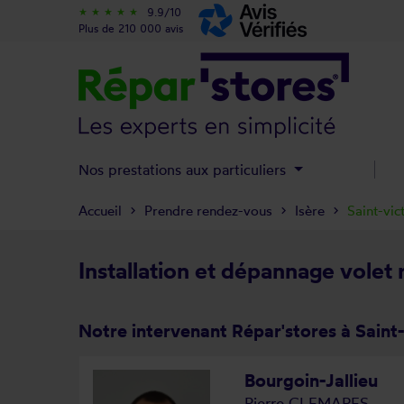
9.9/10
star_rate
star_rate
star_rate
star_rate
star_rate
Plus de 210 000 avis
Nos prestations aux particuliers
Accueil
Prendre rendez-vous
Isère
Saint-vic
Installation et dépannage volet 
Notre intervenant Répar'stores à Saint-
Bourgoin-Jallieu
Pierre CLEMARES