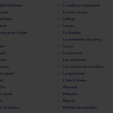
ette-fallavaux
La salle-en-beaumont
rasse
La tour-du-pin
pillière
Laffrey
dens
Lavars
amp-près-froges
Le cheylas
a
Le monestier-du-percy
ier
Le pin
vet
Le versoud
rets
Les avenières
arres
Les roches-de-condrieu
et-gavet
Longechenal
nc
L'isle-d'abeau
lin
Marnans
s-savel
Méaudre
n
Meyrié
l-lanchâtre
Miribel-les-echelles