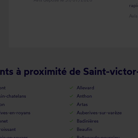
rapi
Avi
ts à proximité de Saint-victor
ont
Allevard
in-chatelans
Anthon
on
Artas
ives-en-royans
Auberives-sur-varèze
onet
Badinières
oissant
Beaufin
oir-en-royans
Bellegarde-poussieu