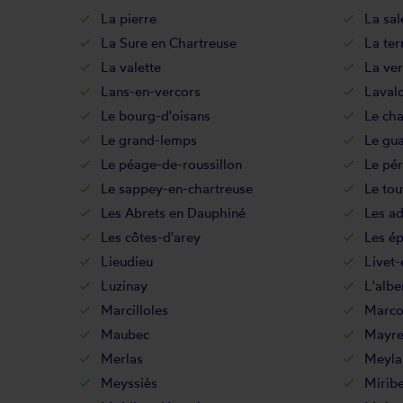
La pierre
La sal
La Sure en Chartreuse
La ter
La valette
La ver
Lans-en-vercors
Laval
Le bourg-d'oisans
Le ch
Le grand-lemps
Le gu
Le péage-de-roussillon
Le pér
Le sappey-en-chartreuse
Le tou
Les Abrets en Dauphiné
Les ad
Les côtes-d'arey
Les ép
Lieudieu
Livet-
Luzinay
L'albe
Marcilloles
Marcol
Maubec
Mayre
Merlas
Meyla
Meyssiès
Miribe