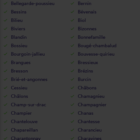
Bellegarde-poussieu
Bernin
Bessins
Bévenais
Bilieu
Biol
Biviers
Bizonnes
Blandin
Bonnefamille
Bossieu
Bougé-chambalud
Bourgoin-jallieu
Bouvesse-quirieu
Brangues
Bressieux
Bresson
Brézins
Brié-et-angonnes
Burcin
Cessieu
Châbons
Châlons
Chamagnieu
Champ-sur-drac
Champagnier
Champier
Chanas
Chantelouve
Chantesse
Chapareillan
Charancieu
Charantonnay
Charavines