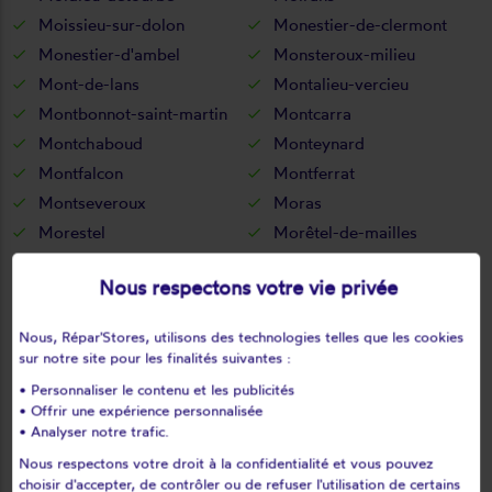
Moissieu-sur-dolon
Monestier-de-clermont
Monestier-d'ambel
Monsteroux-milieu
Mont-de-lans
Montalieu-vercieu
Montbonnot-saint-martin
Montcarra
Montchaboud
Monteynard
Montfalcon
Montferrat
Montseveroux
Moras
Morestel
Morêtel-de-mailles
Morette
Mottier
Nous respectons votre vie privée
Murianette
Murinais
Nantes-en-ratier
Nantoin
Nous, Répar'Stores, utilisons des technologies telles que les cookies
Nivolas-vermelle
Notre-dame-de-commiers
sur notre site pour les finalités suivantes :
Notre-dame-de-l'osier
Notre-dame-de-mésage
• Personnaliser le contenu et les publicités
Notre-dame-de-vaux
Noyarey
• Offrir une expérience personnalisée
• Analyser notre trafic.
Optevoz
Oris-en-rattier
Nous respectons votre droit à la confidentialité et vous pouvez
Ornacieux
Ornon
choisir d'accepter, de contrôler ou de refuser l'utilisation de certains