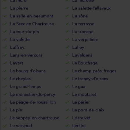
La mure
La murette
La pierre
La salette-fallavaux
La salle-en-beaumont
La sône
La Sure en Chartreuse
La terrasse
La tour-du-pin
La tronche
La valette
La verpillière
Laffrey
Lalley
Lans-en-vercors
Lavaldens
Lavars
Le Bouchage
Le bourg-d'oisans
Le champ-près-froges
Le cheylas
Le freney-d'oisans
Le grand-lemps
Le gua
Le monestier-du-percy
Le moutaret
Le péage-de-roussillon
Le périer
Le pin
Le pont-de-claix
Le sappey-en-chartreuse
Le touvet
Le versoud
Lentiol