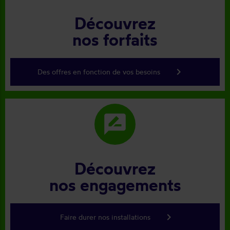
Découvrez
nos forfaits
keyboard_arrow_right
Des offres en fonction de vos besoins
rate_review
Découvrez
nos engagements
keyboard_arrow_right
Faire durer nos installations