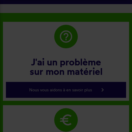
help_outline
J'ai un problème
sur mon matériel
keyboard_arrow_right
Nous vous aidons à en savoir plus
euro