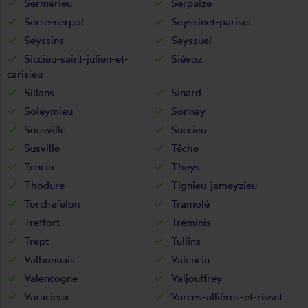
Sermérieu
Serpaize
Serre-nerpol
Seyssinet-pariset
Seyssins
Seyssuel
Siccieu-saint-julien-et-
Siévoz
carisieu
Sillans
Sinard
Soleymieu
Sonnay
Sousville
Succieu
Susville
Têche
Tencin
Theys
Thodure
Tignieu-jameyzieu
Torchefelon
Tramolé
Treffort
Tréminis
Trept
Tullins
Valbonnais
Valencin
Valencogne
Valjouffrey
Varacieux
Varces-allières-et-risset