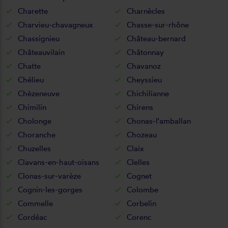
Charette
Charnècles
Charvieu-chavagneux
Chasse-sur-rhône
Chassignieu
Château-bernard
Châteauvilain
Châtonnay
Chatte
Chavanoz
Chélieu
Cheyssieu
Chèzeneuve
Chichilianne
Chimilin
Chirens
Cholonge
Chonas-l'amballan
Choranche
Chozeau
Chuzelles
Claix
Clavans-en-haut-oisans
Clelles
Clonas-sur-varèze
Cognet
Cognin-les-gorges
Colombe
Commelle
Corbelin
Cordéac
Corenc