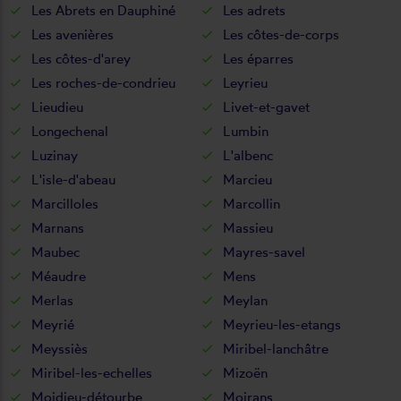
Les Abrets en Dauphiné
Les adrets
Les avenières
Les côtes-de-corps
Les côtes-d'arey
Les éparres
Les roches-de-condrieu
Leyrieu
Lieudieu
Livet-et-gavet
Longechenal
Lumbin
Luzinay
L'albenc
L'isle-d'abeau
Marcieu
Marcilloles
Marcollin
Marnans
Massieu
Maubec
Mayres-savel
Méaudre
Mens
Merlas
Meylan
Meyrié
Meyrieu-les-etangs
Meyssiès
Miribel-lanchâtre
Miribel-les-echelles
Mizoën
Moidieu-détourbe
Moirans