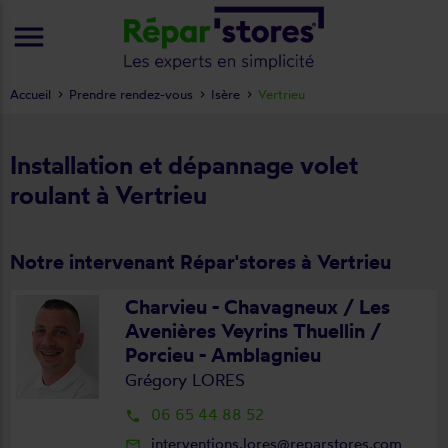
menu
Accueil
Prendre rendez-vous
Isère
Vertrieu
Installation et dépannage volet
roulant à Vertrieu
Notre intervenant Répar'stores à Vertrieu
Charvieu - Chavagneux / Les
Avenières Veyrins Thuellin /
Porcieu - Amblagnieu
Grégory LORES
06 65 44 88 52
local_phone
interventions.lores@reparstores.com
mail_outline