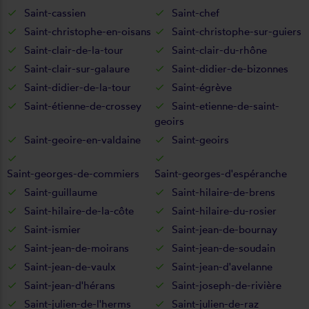
Saint-cassien
Saint-chef
Saint-christophe-en-oisans
Saint-christophe-sur-guiers
Saint-clair-de-la-tour
Saint-clair-du-rhône
Saint-clair-sur-galaure
Saint-didier-de-bizonnes
Saint-didier-de-la-tour
Saint-égrève
Saint-étienne-de-crossey
Saint-etienne-de-saint-
geoirs
Saint-geoire-en-valdaine
Saint-geoirs
Saint-georges-de-commiers
Saint-georges-d'espéranche
Saint-guillaume
Saint-hilaire-de-brens
Saint-hilaire-de-la-côte
Saint-hilaire-du-rosier
Saint-ismier
Saint-jean-de-bournay
Saint-jean-de-moirans
Saint-jean-de-soudain
Saint-jean-de-vaulx
Saint-jean-d'avelanne
Saint-jean-d'hérans
Saint-joseph-de-rivière
Saint-julien-de-l'herms
Saint-julien-de-raz