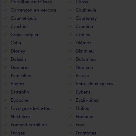
Cornillon-en-trièves
Corps
Corrençon-en-vercors
Coublevie
Cour-et-buis
Courtenay
Crachier
Crémieu
Creys-mépieu
Crolles
Culin
Diémoz
Dionay
Dizimieu
Doissin
Dolomieu
Domarin
Domène
Échirolles
Eclose
Engins
Entre-deux-guiers
Estrablin
Eybens
Eydoche
Eyzin-pinet
Faverges-de-la-tour
Fitilieu
Flachères
Fontaine
Fontanil-cornillon
Four
Froges
Frontonas