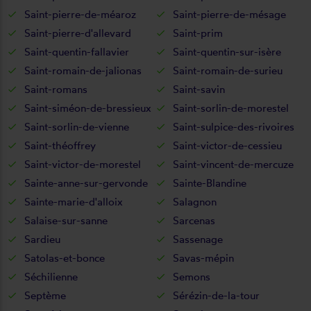
Saint-pierre-de-méaroz
Saint-pierre-de-mésage
Saint-pierre-d'allevard
Saint-prim
Saint-quentin-fallavier
Saint-quentin-sur-isère
Saint-romain-de-jalionas
Saint-romain-de-surieu
Saint-romans
Saint-savin
Saint-siméon-de-bressieux
Saint-sorlin-de-morestel
Saint-sorlin-de-vienne
Saint-sulpice-des-rivoires
Saint-théoffrey
Saint-victor-de-cessieu
Saint-victor-de-morestel
Saint-vincent-de-mercuze
Sainte-anne-sur-gervonde
Sainte-Blandine
Sainte-marie-d'alloix
Salagnon
Salaise-sur-sanne
Sarcenas
Sardieu
Sassenage
Satolas-et-bonce
Savas-mépin
Séchilienne
Semons
Septème
Sérézin-de-la-tour