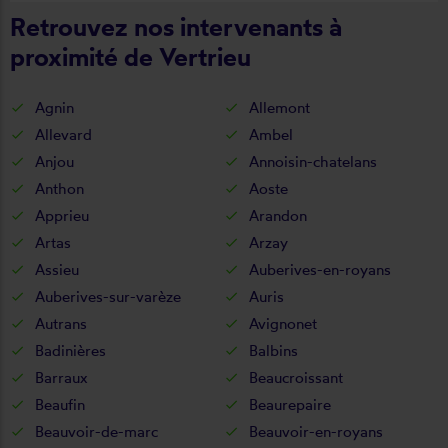
Retrouvez nos intervenants à
proximité de Vertrieu
Agnin
Allemont
Allevard
Ambel
Anjou
Annoisin-chatelans
Anthon
Aoste
Apprieu
Arandon
Artas
Arzay
Assieu
Auberives-en-royans
Auberives-sur-varèze
Auris
Autrans
Avignonet
Badinières
Balbins
Barraux
Beaucroissant
Beaufin
Beaurepaire
Beauvoir-de-marc
Beauvoir-en-royans