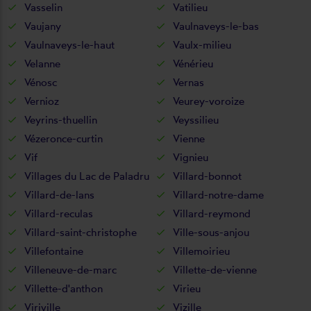
Vasselin
Vatilieu
Vaujany
Vaulnaveys-le-bas
Vaulnaveys-le-haut
Vaulx-milieu
Velanne
Vénérieu
Vénosc
Vernas
Vernioz
Veurey-voroize
Veyrins-thuellin
Veyssilieu
Vézeronce-curtin
Vienne
Vif
Vignieu
Villages du Lac de Paladru
Villard-bonnot
Villard-de-lans
Villard-notre-dame
Villard-reculas
Villard-reymond
Villard-saint-christophe
Ville-sous-anjou
Villefontaine
Villemoirieu
Villeneuve-de-marc
Villette-de-vienne
Villette-d'anthon
Virieu
Viriville
Vizille