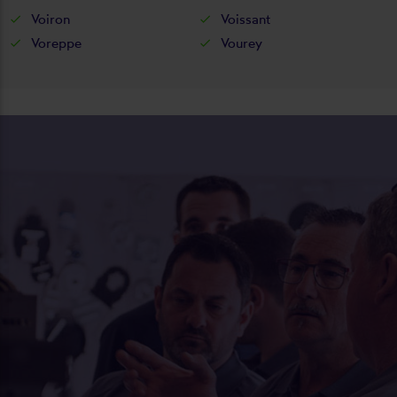
Voiron
Voissant
Voreppe
Vourey