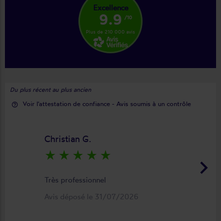
Excellence
9.9
/10
Plus de 210 000 avis
Du plus récent au plus ancien
Voir l'attestation de confiance - Avis soumis à un contrôle
help_outline
Christian G.
star_rate
star_rate
star_rate
star_rate
star_rate
keyboard_arrow_right
Très professionnel
Avis déposé le 31/07/2026