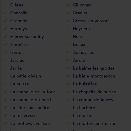
Gières
Gillonnay
Goncelin
Granieu
Grenoble
Gresse-en-vercors
Herbeys
Heyrieux
Hières-sur-amby
Huez
Hurtières
Izeaux
Izeron
Janneyrias
Jarcieu
Jardin
Jarrie
La balme-les-grottes
La bâtie-divisin
La bâtie-montgascon
La buisse
La buissière
La chapelle-de-la-tour
La chapelle-de-surieu
La chapelle-du-bard
La combe-de-lancey
La côte-saint-andré
La flachère
La forteresse
La morte
La motte-d'aveillans
La motte-saint-martin