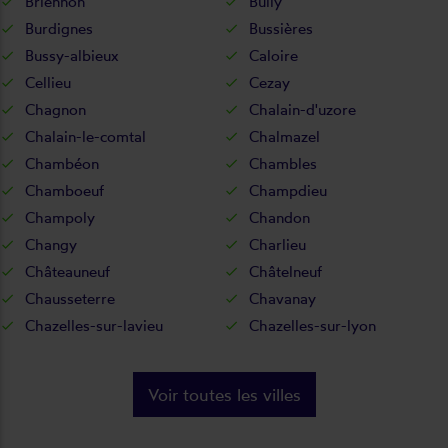
Briennon
Bully
Burdignes
Bussières
Bussy-albieux
Caloire
Cellieu
Cezay
Chagnon
Chalain-d'uzore
Chalain-le-comtal
Chalmazel
Chambéon
Chambles
Chamboeuf
Champdieu
Champoly
Chandon
Changy
Charlieu
Châteauneuf
Châtelneuf
Chausseterre
Chavanay
Chazelles-sur-lavieu
Chazelles-sur-lyon
Voir toutes les villes