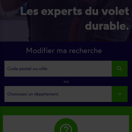
Les experts du volet
durable.
Modifier ma recherche
search
ou
Choisissez un département
help_outline