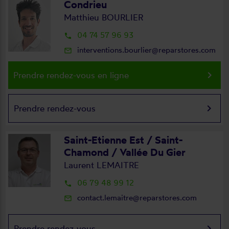
Condrieu
Matthieu BOURLIER
04 74 57 96 93
local_phone
interventions.bourlier@reparstores.com
mail_outline
keyboard_arrow_right
Prendre rendez-vous en ligne
keyboard_arrow_right
Prendre rendez-vous
Saint-Etienne Est / Saint-
Chamond / Vallée Du Gier
Laurent LEMAITRE
06 79 48 99 12
local_phone
contact.lemaitre@reparstores.com
mail_outline
keyboard_arrow_right
Prendre rendez-vous