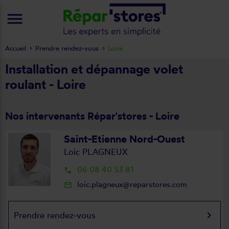
menu
Accueil
Prendre rendez-vous
Loire
Installation et dépannage volet
roulant - Loire
Nos intervenants Répar'stores - Loire
Saint-Etienne Nord-Ouest
Loic PLAGNEUX
06 08 40 53 81
local_phone
loic.plagneux@reparstores.com
mail_outline
keyboard_arrow_right
Prendre rendez-vous