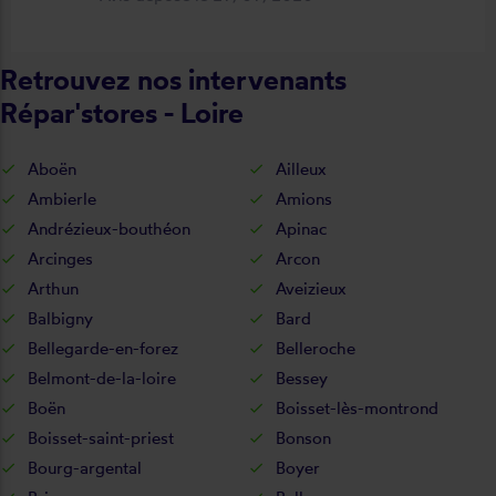
Retrouvez nos intervenants
Répar'stores - Loire
Aboën
Ailleux
Ambierle
Amions
Andrézieux-bouthéon
Apinac
Arcinges
Arcon
Arthun
Aveizieux
Balbigny
Bard
Bellegarde-en-forez
Belleroche
Belmont-de-la-loire
Bessey
Boën
Boisset-lès-montrond
Boisset-saint-priest
Bonson
Bourg-argental
Boyer