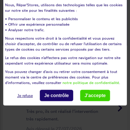
Nous, Répar'Stores, utilisons des technologies telles que les cookies
star_rate
star_rate
star_rate
star_rate
star_rate
Excellence
sur notre site pour les finalités suivantes :
9.9
/10
• Personnaliser le contenu et les publicités
• Offrir une expérience personnalisée
Plus de 210 000 avis
• Analyser notre trafic.
Nous respectons votre droit à la confidentialité et vous pouvez
choisir d'accepter, de contrôler ou de refuser l'utilisation de certains
types de cookies ou certains services proposés par des tiers.
Le refus des cookies n'affectera pas votre navigation sur notre site
Du plus récent au plus ancien
cependant votre expérience utilisateur sera moins optimale.
Voir l'attestation de confiance - Avis soumis à un contrôle
help_outline
Vous pouvez changer d'avis ou retirer votre consentement à tout
moment via le centre de préférences des cookies. Pour plus
d'informations, veuillez consulter
notre politique de confidentialité
.
. .
Je contrôle
J'accepte
star_rate
star_rate
star_rate
star_rate
star_rate
Je refuse
keyboard_arrow_right
Très pro, ils ont réalisé l’intervention
très rapidement.
Avis déposé le 27/07/2026