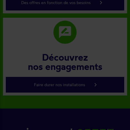
keyboard_arrow_right
Des offres en fonction de vos besoins
rate_review
Découvrez
nos engagements
keyboard_arrow_right
Faire durer nos installations