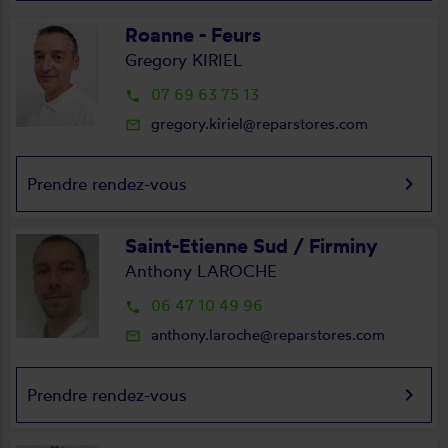
Roanne - Feurs
Gregory KIRIEL
07 69 63 75 13
local_phone
gregory.kiriel@reparstores.com
mail_outline
keyboard_arrow_right
Prendre rendez-vous
Saint-Etienne Sud / Firminy
Anthony LAROCHE
06 47 10 49 96
local_phone
anthony.laroche@reparstores.com
mail_outline
keyboard_arrow_right
Prendre rendez-vous