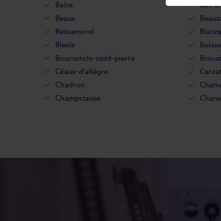
Bains
Bas-e
Beaux
Beauz
Bessamorel
Blanz
Blesle
Boisse
Bournoncle-saint-pierre
Briou
Céaux-d'allègre
Cerza
Chadron
Chamal
Champclause
Chanal