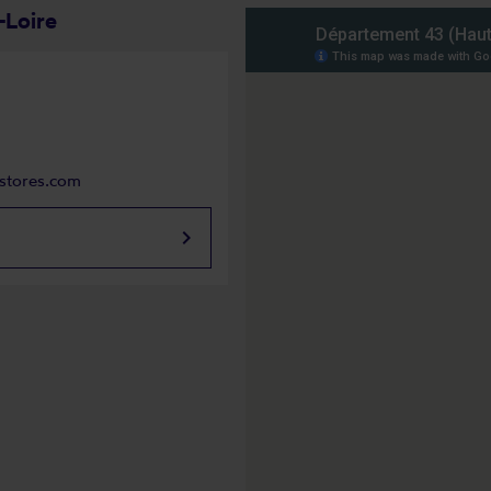
-Loire
stores.com
keyboard_arrow_right