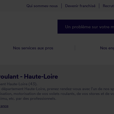
Qui sommes-nous
Devenir franchisé
Recru
Un problème sur votre ma
Nos services aux pros
Nos en
roulant - Haute-Loire
ment Haute-Loire (43).
épartement Haute-Loire, prenez rendez-vous avec l'un de nos spéci
tion, motorisation de vos volets roulants, de vos stores et de v
imu, etc. par des professionnels.
rance