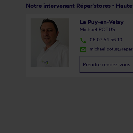
Notre intervenant Répar'stores - Haute
Le Puy-en-Velay
Michaël POTUS
local_phone
06 07 54 56 10
mail_outline
michael.potus@repar
Prendre rendez-vous