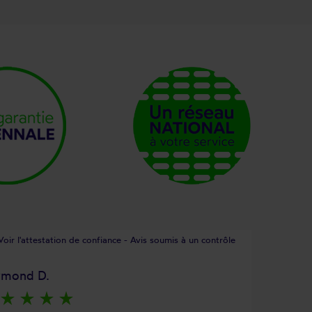
Voir l'attestation de confiance - Avis soumis à un contrôle
ymond D.
star_rate
star_rate
star_rate
star_rate