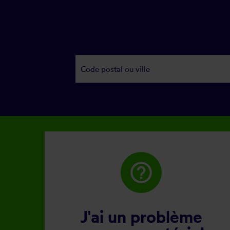
help_outline
J'ai un problème