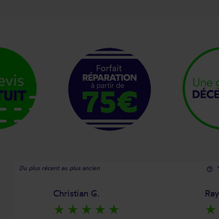
Du plus récent au plus ancien
help_outline
Christian G.
Ra
star_rate
star_rate
star_rate
star_rate
star_rate
star_rate