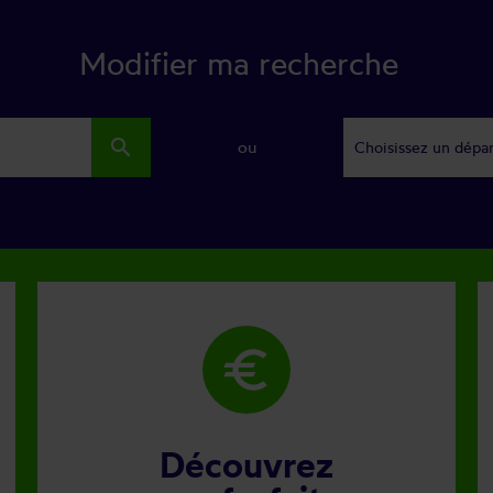
Modifier ma recherche
search
ou
Choisissez un dépa
euro
Découvrez