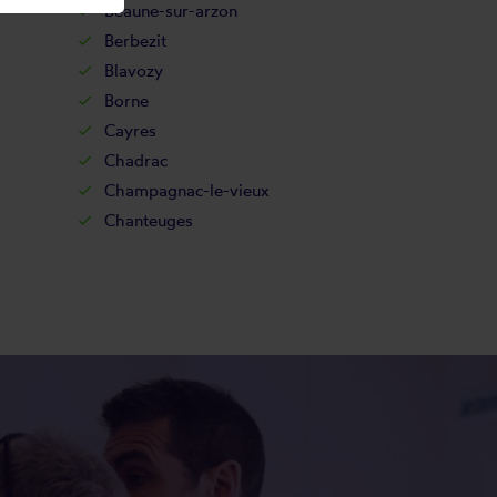
Beaune-sur-arzon
Berbezit
Blavozy
Borne
Cayres
Chadrac
Champagnac-le-vieux
Chanteuges