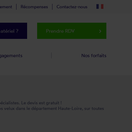
tement
Récompenses
Contactez-nous
tériel ?
Prendre RDV
keyboard_arrow_right
gagements
Nos forfaits
alistes. Le devis est gratuit !
os velux dans le département Haute-Loire, sur toutes