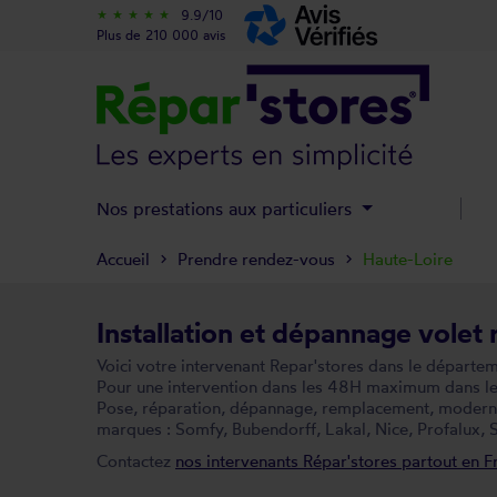
9.9/10
star_rate
star_rate
star_rate
star_rate
star_rate
Plus de 210 000 avis
Nos prestations aux particuliers
Accueil
Prendre rendez-vous
Haute-Loire
Installation et dépannage volet 
Voici votre intervenant Repar'stores dans le départe
Pour une intervention dans les 48H maximum dans le d
Pose, réparation, dépannage, remplacement, modernisa
marques : Somfy, Bubendorff, Lakal, Nice, Profalux, S
Contactez
nos intervenants Répar'stores partout en F