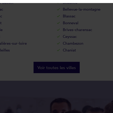
n-basset
Beaulieu
ac
Bellevue-la-montagne
ac
Blassac
t
Bonneval
de
Brives-charensac
t
Ceyssac
ières-sur-loire
Chambezon
eilles
Chaniat
Voir toutes les villes