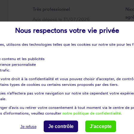
Très professionnel
Nico
agré
Avis déposé le 31/07/2026
rapi
Nous respectons votre vie privée
Avi
s, utilisons des technologies telles que les cookies sur notre site pour les f
e contenu et les publicités
érience personnalisée
trafic.
otre droit à la confidentialité et vous pouvez choisir d'accepter, de contrô
certains types de cookies ou certains services proposés par des tiers.
nts Répar'stores - Haute-Loire
ies n'affectera pas votre navigation sur notre site cependant votre expérien
ale.
he
Allègre
ger d'avis ou retirer votre consentement à tout moment via le centre de p
Araules
s d'informations, veuillez consulter
notre politique de confidentialité
.
-en-velay
Aubazat
Je contrôle
J'accepte
Je refuse
s
Auzon