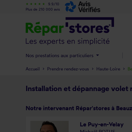
9.9/10
star_rate
star_rate
star_rate
star_rate
star_rate
Plus de 210 000 avis
Nos prestations aux particuliers
Accueil
Prendre rendez-vous
Haute-Loire
B
Installation et dépannage volet
Notre intervenant Répar'stores à Beau
Le Puy-en-Velay
Michaël POTUS