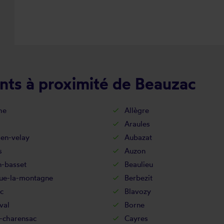
nts à proximité de Beauzac
he
Allègre
Araules
-en-velay
Aubazat
s
Auzon
n-basset
Beaulieu
vue-la-montagne
Berbezit
c
Blavozy
val
Borne
-charensac
Cayres