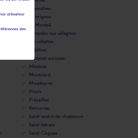
Lavaudieu
ce utilisateur
Le brignon
Le Monteil
références des
Lempdes-sur-allagnon
Les villettes
Lubilhac
Mazerat-aurouze
Mézères
Montclard
Moudeyres
Pinols
Présailles
Retournac
Saint-andré-de-chalencon
Saint-bérain
n
Saint-Cirgues