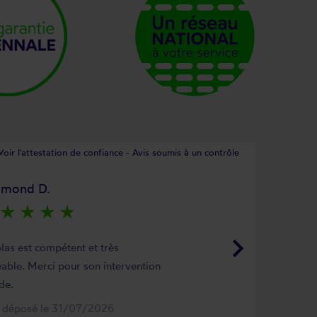
Voir l'attestation de confiance - Avis soumis à un contrôle
ymond D.
star_rate
star_rate
star_rate
star_rate
keyboard_arrow_right
las est compétent et très
able. Merci pour son intervention
de.
s déposé le 31/07/2026