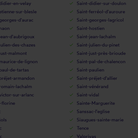
didier-en-velay
Saint-didier-sur-doulon
etienne-sur-blesle
Saint-ferréol-d'auroure
georges-d'aurac
Saint-georges-lagricol
-haon
Saint-hostien
jean-d'aubrigoux
Saint-jean-lachalm
julien-des-chazes
Saint-julien-du-pinet
just-malmont
Saint-just-près-brioude
maurice-de-lignon
Saint-pal-de-chalencon
paul-de-tartas
Saint-paulien
-préjet-armandon
Saint-préjet-d'allier
-romain-lachalm
Saint-vénérand
victor-sur-arlanc
Saint-vidal
-florine
Sainte-Marguerite
t
Sanssac-l'eglise
ols
Siaugues-sainte-marie
c
Tence
c
Valprivas