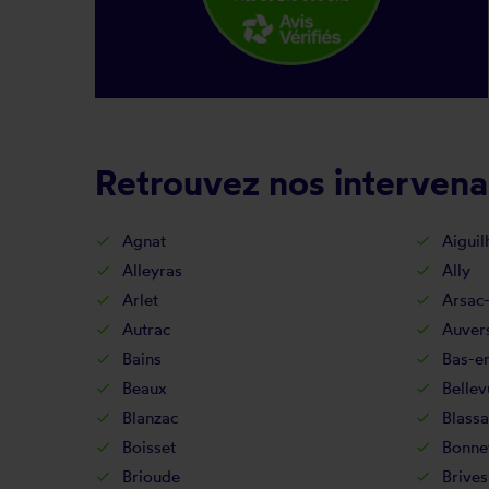
Retrouvez nos intervena
Agnat
Aiguil
Alleyras
Ally
Arlet
Arsac
Autrac
Auver
Bains
Bas-e
Beaux
Belle
Blanzac
Blassa
Boisset
Bonne
Brioude
Brives