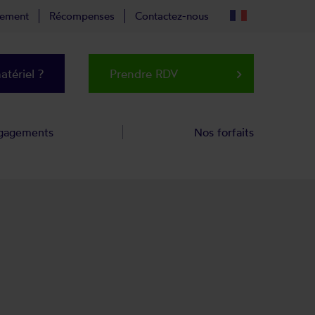
tement
Récompenses
Contactez-nous
tériel ?
Prendre RDV
keyboard_arrow_right
gagements
Nos forfaits