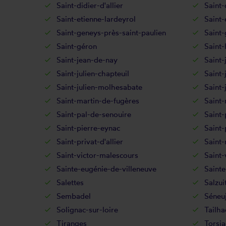
Saint-didier-d'allier
Saint-
Saint-etienne-lardeyrol
Saint-
Saint-geneys-près-saint-paulien
Saint-
Saint-géron
Saint
Saint-jean-de-nay
Saint-
Saint-julien-chapteuil
Saint-
Saint-julien-molhesabate
Saint-
Saint-martin-de-fugères
Saint-
Saint-pal-de-senouire
Saint-
Saint-pierre-eynac
Saint
Saint-privat-d'allier
Saint
Saint-victor-malescours
Saint-
Sainte-eugénie-de-villeneuve
Sainte
Salettes
Salzui
Sembadel
Séneuj
Solignac-sur-loire
Tailha
Tiranges
Torsia