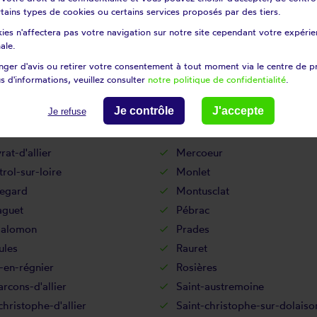
certains types de cookies ou certains services proposés par des tiers.
onne
Laval-sur-doulon
ies n'affectera pas votre navigation sur notre site cependant votre expérien
e-sur-loire
Le bouchet-saint-nicolas
ale.
s-de-tence
Le monastier-sur-gazeille
ger d'avis ou retirer votre consentement à tout moment via le centre de p
y-en-Velay
Le Vernet
s d'informations, veuillez consulter
notre politique de confidentialité
.
tables
Les vastres
Je contrôle
J'accepte
Je refuse
nges
Loudes
ette
Malvières
at-d'allier
Mercoeur
rol-sur-loire
Monlet
egard
Montusclat
aguet
Pébrac
salomon
Prades
ules
Rauret
-en-régnier
Rosières
arcons-d'allier
Saint-austremoine
christophe-d'allier
Saint-christophe-sur-dolaiso