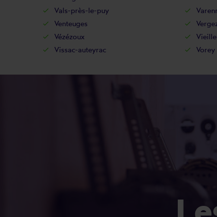
Vals-près-le-puy
Varen
Venteuges
Verge
Vézézoux
Vieill
Vissac-auteyrac
Vorey
L