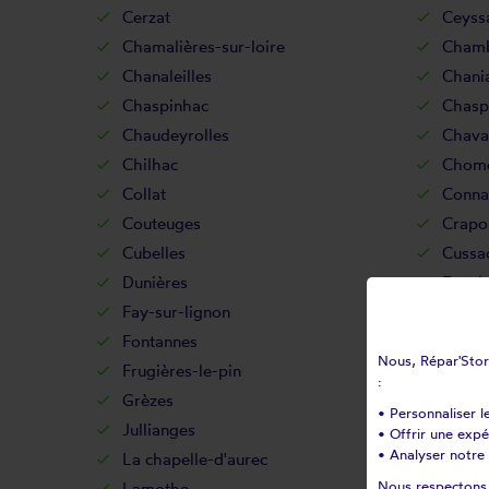
Cerzat
Ceyss
Chamalières-sur-loire
Cham
Chanaleilles
Chani
Chaspinhac
Chasp
Chaudeyrolles
Chavan
Chilhac
Chome
Collat
Conna
Couteuges
Crapo
Cubelles
Cussac
Dunières
Espal
Fay-sur-lignon
Féline
Fontannes
Freyce
Nous, Répar'Store
Frugières-le-pin
Goude
:
Grèzes
Javau
• Personnaliser l
Jullianges
La be
• Offrir une exp
• Analyser notre 
La chapelle-d'aurec
La cha
Nous respectons v
Lamothe
Lando