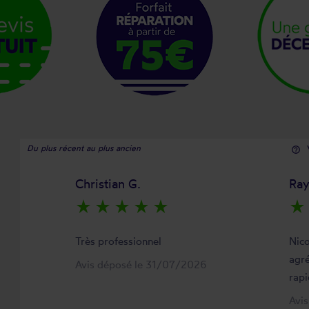
Du plus récent au plus ancien
help_outline
Christian G.
Ra
star_rate
star_rate
star_rate
star_rate
star_rate
star_rate
Très professionnel
Nico
agré
Avis déposé le 31/07/2026
rapi
Avi