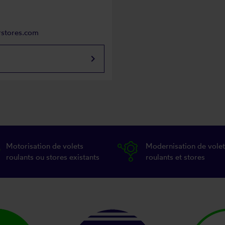
rstores.com
keyboard_arrow_right
Motorisation de volets
Modernisation de volet
roulants ou stores existants
roulants et stores