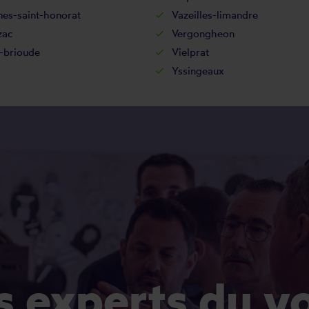
nes-saint-honorat
Vazeilles-limandre
zac
Vergongheon
e-brioude
Vielprat
Yssingeaux
es experts du v