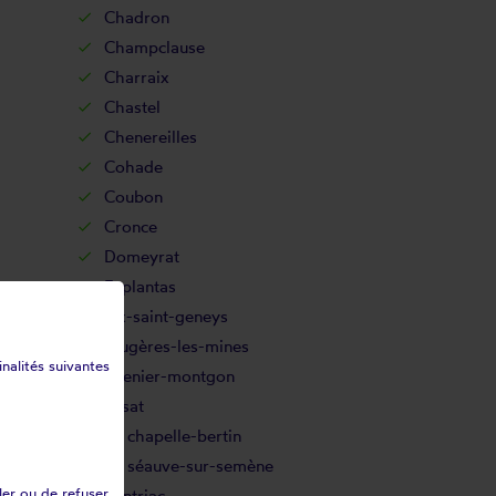
Chadron
Champclause
Charraix
Chastel
Chenereilles
Cohade
Coubon
Cronce
Domeyrat
Esplantas
Fix-saint-geneys
Frugères-les-mines
inalités suivantes
Grenier-montgon
Josat
La chapelle-bertin
La séauve-sur-semène
ler ou de refuser
Lantriac