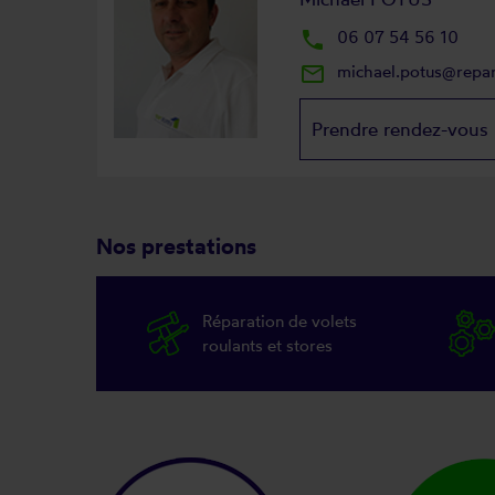
local_phone
06 07 54 56 10
mail_outline
michael.potus@repa
Prendre rendez-vous
Nos prestations
Réparation de volets
roulants et stores