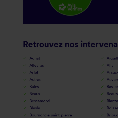
Retrouvez nos intervena
Agnat
Aiguil
Alleyras
Ally
Arlet
Arsac
Autrac
Auver
Bains
Bas-e
Beaux
Beauz
Bessamorel
Blanz
Blesle
Boisse
Bournoncle-saint-pierre
Briou