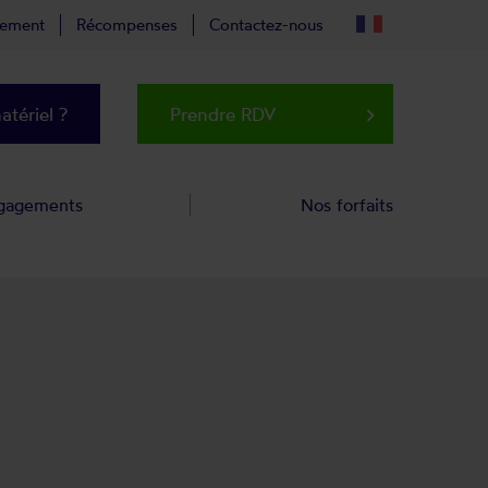
tement
Récompenses
Contactez-nous
tériel ?
Prendre RDV
keyboard_arrow_right
gagements
Nos forfaits