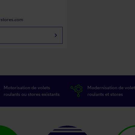
rstores.com
keyboard_arrow_right
Motorisation de volets
Modernisation de volet
roulants ou stores existants
roulants et stores