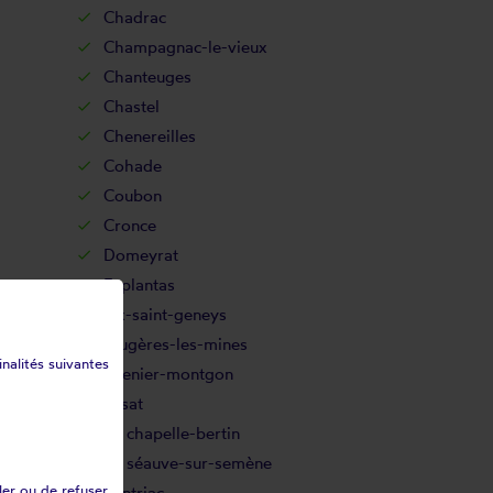
Chadrac
Champagnac-le-vieux
Chanteuges
Chastel
Chenereilles
Cohade
Coubon
Cronce
Domeyrat
Esplantas
Fix-saint-geneys
Frugères-les-mines
inalités suivantes
Grenier-montgon
Josat
La chapelle-bertin
La séauve-sur-semène
ler ou de refuser
Lantriac