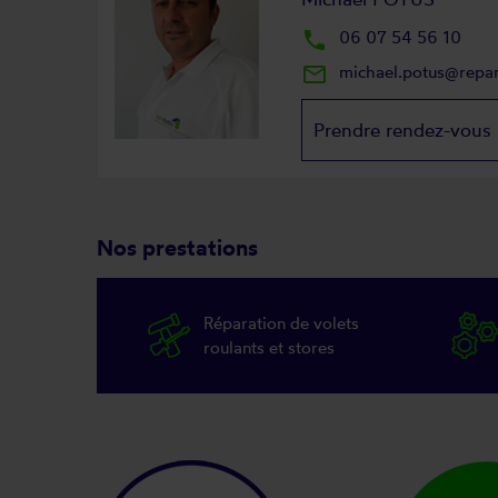
local_phone
06 07 54 56 10
mail_outline
michael.potus@repa
Prendre rendez-vous
Nos prestations
Réparation de volets
roulants et stores