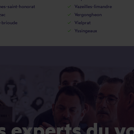
nes-saint-honorat
Vazeilles-limandre
zac
Vergongheon
e-brioude
Vielprat
Yssingeaux
es experts du v