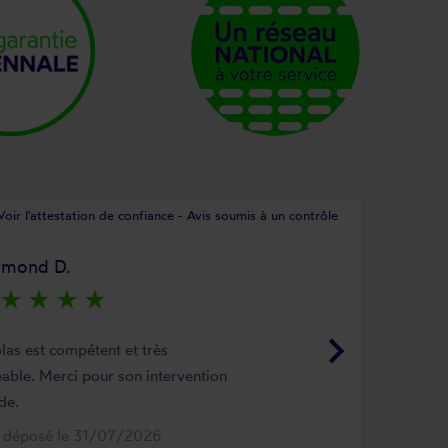
Voir l'attestation de confiance - Avis soumis à un contrôle
ymond D.
star_rate
star_rate
star_rate
star_rate
keyboard_arrow_right
las est compétent et très
able. Merci pour son intervention
de.
s déposé le 31/07/2026