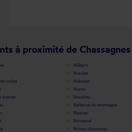
nts à proximité de Chassagnes
he
Allègre
Araules
-en-velay
Aubazat
s
Auzon
n-basset
Beaulieu
ac
Bellevue-la-montagne
ac
Blassac
t
Bonneval
de
Brives-charensac