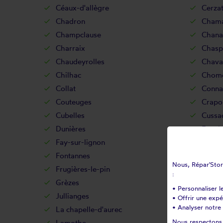
Céaux-d'allègre
Cerza
Chadron
Chamal
Champclause
Chanal
Charraix
Chasp
Chaudeyrolles
Chavan
Chilhac
Chome
Collat
Conna
Couteuges
Crapo
Cubelles
Cussac
Dunières
Espal
Fay-sur-lignon
Féline
Fontannes
Freyce
Nous, Répar'Store
Frugières-le-pin
Goude
:
Grèzes
Javau
• Personnaliser l
Jullianges
La be
• Offrir une exp
• Analyser notre 
La chapelle-d'aurec
La cha
Nous respectons v
Lamothe
Lando