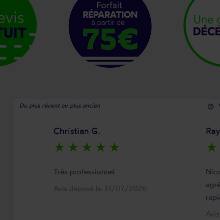
Du plus récent au plus ancien
help_outline
Christian G.
Ra
star_rate
star_rate
star_rate
star_rate
star_rate
star_rate
Très professionnel
Nico
agré
Avis déposé le 31/07/2026
rapi
Avi