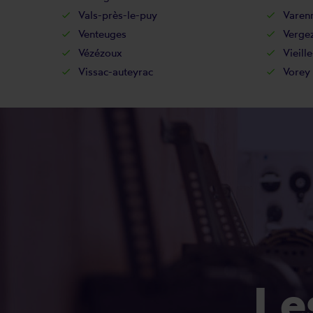
Vals-près-le-puy
Varen
Venteuges
Verge
Vézézoux
Vieill
Vissac-auteyrac
Vorey
L