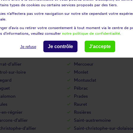
certains types de cookies ou certains services proposés par des tiers.
onne
Laval-sur-doulon
ies n'affectera pas votre navigation sur notre site cependant votre expérien
e-sur-loire
Le bouchet-saint-nicolas
ale.
s-de-tence
Le monastier-sur-gazeille
ger d'avis ou retirer votre consentement à tout moment via le centre de p
y-en-Velay
Le Vernet
s d'informations, veuillez consulter
notre politique de confidentialité
.
tables
Les vastres
Je contrôle
J'accepte
Je refuse
nges
Loudes
ette
Malvières
at-d'allier
Mercoeur
rol-sur-loire
Monlet
egard
Montusclat
aguet
Pébrac
salomon
Prades
ules
Rauret
-en-régnier
Rosières
arcons-d'allier
Saint-austremoine
christophe-d'allier
Saint-christophe-sur-dolaiso