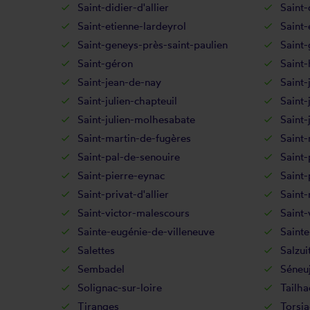
Saint-didier-d'allier
Saint-
Saint-etienne-lardeyrol
Saint-
Saint-geneys-près-saint-paulien
Saint-
Saint-géron
Saint
Saint-jean-de-nay
Saint-
Saint-julien-chapteuil
Saint-
Saint-julien-molhesabate
Saint-
Saint-martin-de-fugères
Saint-
Saint-pal-de-senouire
Saint-
Saint-pierre-eynac
Saint
Saint-privat-d'allier
Saint
Saint-victor-malescours
Saint-
Sainte-eugénie-de-villeneuve
Sainte
Salettes
Salzui
Sembadel
Séneuj
Solignac-sur-loire
Tailha
Tiranges
Torsia