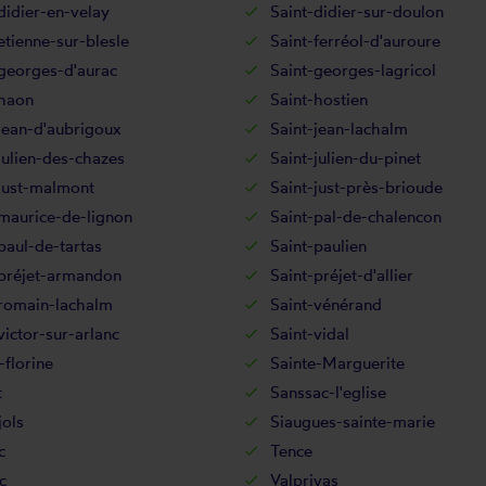
didier-en-velay
Saint-didier-sur-doulon
etienne-sur-blesle
Saint-ferréol-d'auroure
georges-d'aurac
Saint-georges-lagricol
-haon
Saint-hostien
jean-d'aubrigoux
Saint-jean-lachalm
julien-des-chazes
Saint-julien-du-pinet
just-malmont
Saint-just-près-brioude
maurice-de-lignon
Saint-pal-de-chalencon
paul-de-tartas
Saint-paulien
-préjet-armandon
Saint-préjet-d'allier
-romain-lachalm
Saint-vénérand
victor-sur-arlanc
Saint-vidal
-florine
Sainte-Marguerite
t
Sanssac-l'eglise
ols
Siaugues-sainte-marie
c
Tence
c
Valprivas