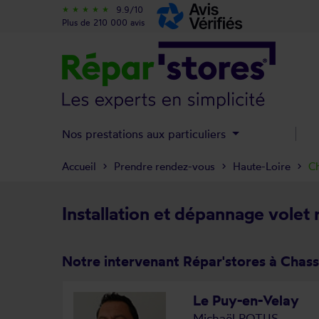
9.9/10
star_rate
star_rate
star_rate
star_rate
star_rate
Plus de 210 000 avis
Nos prestations aux particuliers
Accueil
Prendre rendez-vous
Haute-Loire
C
Installation et dépannage volet
Notre intervenant Répar'stores à Chas
Le Puy-en-Velay
Michaël POTUS