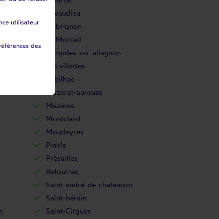
Lavaudieu
ce utilisateur
Le brignon
Le Monteil
références des
Lempdes-sur-allagnon
Les villettes
Lubilhac
Mazerat-aurouze
Mézères
Montclard
Moudeyres
Pinols
Présailles
Retournac
Saint-andré-de-chalencon
Saint-bérain
n
Saint-Cirgues