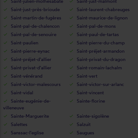
Saint-julien-molhesabate
Saint-just-malmont
Saint-just-près-brioude
Saint-laurent-chabreuges
Saint-martin-de-fugères
Saint-maurice-de-lignon
Saint-pal-de-chalencon
Saint-pal-de-mons
Saint-pal-de-senouire
Saint-paul-de-tartas
Saint-paulien
Saint-pierre-du-champ
Saint-pierre-eynac
Saint-préjet-armandon
Saint-préjet-d'allier
Saint-privat-du-dragon
Saint-privat-d'allier
Saint-romain-lachalm
Saint-vénérand
Saint-vert
Saint-victor-malescours
Saint-victor-sur-arlanc
Saint-vidal
Saint-vincent
Sainte-eugénie-de-
Sainte-florine
villeneuve
Sainte-Marguerite
Sainte-sigolène
Salettes
Salzuit
Sanssac-l'eglise
Saugues