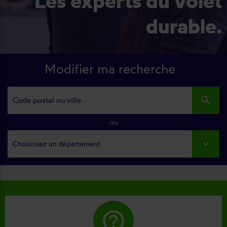
Les experts du volet
durable.
Modifier ma recherche
search
ou
Choisissez un département
help_outline