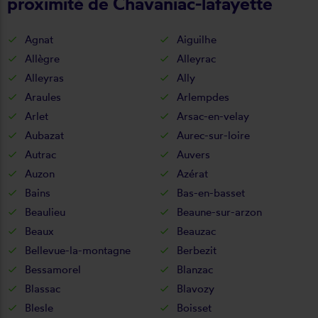
proximité de Chavaniac-lafayette
Agnat
Aiguilhe
Allègre
Alleyrac
Alleyras
Ally
Araules
Arlempdes
Arlet
Arsac-en-velay
Aubazat
Aurec-sur-loire
Autrac
Auvers
Auzon
Azérat
Bains
Bas-en-basset
Beaulieu
Beaune-sur-arzon
Beaux
Beauzac
Bellevue-la-montagne
Berbezit
Bessamorel
Blanzac
Blassac
Blavozy
Blesle
Boisset