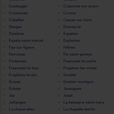
Couteuges
Craponne-sur-arzon
Croisances
Cronce
Cubelles
Cussac-sur-loire
Desges
Domeyrat
Dunières
Espalem
Espaly-saint-marcel
Esplantas
Fay-sur-lignon
Félines
Ferrussac
Fix-saint-geneys
Fontannes
Freycenet-la-cuche
Freycenet-la-tour
Frugères-les-mines
Frugières-le-pin
Goudet
Grazac
Grenier-montgon
Grèzes
Javaugues
Jax
Josat
Jullianges
La besseyre-saint-mary
La chaise-dieu
La chapelle-bertin