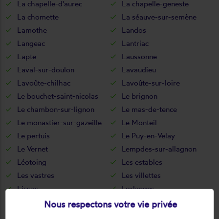
La chapelle-d'aurec
La chapelle-geneste
La chomette
La séauve-sur-semène
Lamothe
Landos
Langeac
Lantriac
Lapte
Laussonne
Laval-sur-doulon
Lavaudieu
Lavoûte-chilhac
Lavoûte-sur-loire
Le bouchet-saint-nicolas
Le brignon
Le chambon-sur-lignon
Le mas-de-tence
Le monastier-sur-gazeille
Le Monteil
Le pertuis
Le Puy-en-Velay
Le Vernet
Lempdes-sur-allagnon
Léotoing
Les estables
Les vastres
Les villettes
Lissac
Lorlanges
Loudes
Lubilhac
Nous respectons votre vie privée
Malrevers
Malvalette