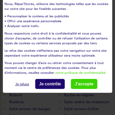
Nous, Répar'Stores, utilisons des technologies telles que les cookies
Malvières
Mazerat-aurouze
sur notre site pour les finalités suivantes :
Mazet-saint-voy
Mazeyrat-d'allier
• Personnaliser le contenu et les publicités
Mercoeur
Mézères
• Offrir une expérience personnalisée
Monistrol-d'allier
Monistrol-sur-loire
• Analyser notre trafic.
Monlet
Montclard
Nous respectons votre droit à la confidentialité et vous pouvez
choisir d'accepter, de contrôler ou de refuser l'utilisation de certains
Montfaucon-en-velay
Montregard
types de cookies ou certains services proposés par des tiers.
Montusclat
Moudeyres
Le refus des cookies n'affectera pas votre navigation sur notre site
Ouides
Paulhaguet
cependant votre expérience utilisateur sera moins optimale.
Pébrac
Pinols
Vous pouvez changer d'avis ou retirer votre consentement à tout
Polignac
Pont-salomon
moment via le centre de préférences des cookies. Pour plus
d'informations, veuillez consulter
notre politique de confidentialité
.
Prades
Présailles
Queyrières
Raucoules
Je contrôle
J'accepte
Je refuse
Rauret
Retournac
Riotord
Roche-en-régnier
Rosières
Saint-andré-de-chalencon
Saint-arcons-de-barges
Saint-arcons-d'allier