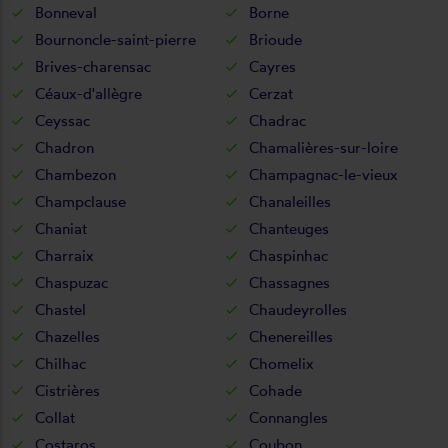
Bonneval
Borne
Bournoncle-saint-pierre
Brioude
Brives-charensac
Cayres
Céaux-d'allègre
Cerzat
Ceyssac
Chadrac
Chadron
Chamalières-sur-loire
Chambezon
Champagnac-le-vieux
Champclause
Chanaleilles
Chaniat
Chanteuges
Charraix
Chaspinhac
Chaspuzac
Chassagnes
Chastel
Chaudeyrolles
Chazelles
Chenereilles
Chilhac
Chomelix
Cistrières
Cohade
Collat
Connangles
Costaros
Coubon