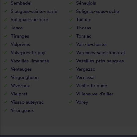
Sembadel
Séneujols
Siaugues-sainte-marie
Solignac-sous-roche
Solignac-sur-loire
Tailhac
Tence
Thoras
Tiranges
Torsiac
Valprivas
Vals-le-chastel
Vals-près-le-puy
Varennes-saint-honorat
Vazeilles-limandre
Vazeilles-près-saugues
Venteuges
Vergezac
Vergongheon
Vernassal
Vézézoux
Vieille-brioude
Vielprat
Villeneuve-d'allier
Vissac-auteyrac
Vorey
Yssingeaux