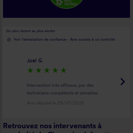
Du plus récent au plus ancien
Voir l'attestation de confiance - Avis soumis à un contrôle
help_outline
Joel G.
star_rate
star_rate
star_rate
star_rate
star_rate
keyboard_arrow_right
Intervention très efficace, par des
techniciens compétents et aimables
Avis déposé le 29/07/2026
Retrouvez nos intervenants à