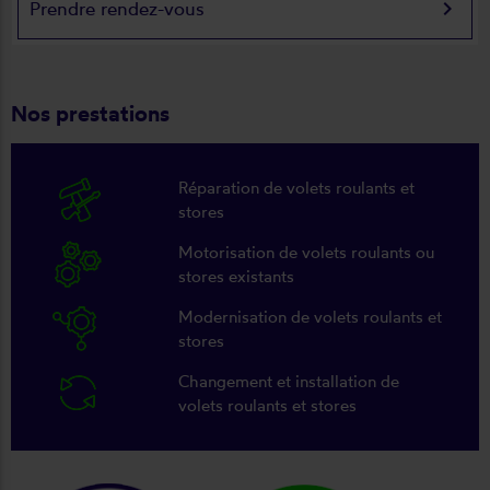
keyboard_arrow_right
Prendre rendez-vous
Nos prestations
Réparation de volets roulants et
stores
Motorisation de volets roulants ou
stores existants
Modernisation de volets roulants et
stores
Changement et installation de
volets roulants et stores