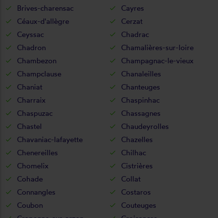
Brives-charensac
Cayres
Céaux-d'allègre
Cerzat
Ceyssac
Chadrac
Chadron
Chamalières-sur-loire
Chambezon
Champagnac-le-vieux
Champclause
Chanaleilles
Chaniat
Chanteuges
Charraix
Chaspinhac
Chaspuzac
Chassagnes
Chastel
Chaudeyrolles
Chavaniac-lafayette
Chazelles
Chenereilles
Chilhac
Chomelix
Cistrières
Cohade
Collat
Connangles
Costaros
Coubon
Couteuges