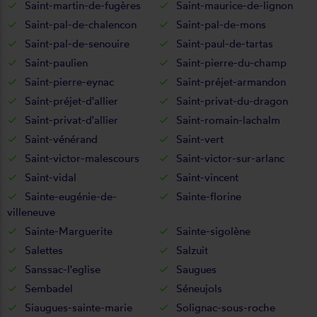
Saint-martin-de-fugères
Saint-maurice-de-lignon
Saint-pal-de-chalencon
Saint-pal-de-mons
Saint-pal-de-senouire
Saint-paul-de-tartas
Saint-paulien
Saint-pierre-du-champ
Saint-pierre-eynac
Saint-préjet-armandon
Saint-préjet-d'allier
Saint-privat-du-dragon
Saint-privat-d'allier
Saint-romain-lachalm
Saint-vénérand
Saint-vert
Saint-victor-malescours
Saint-victor-sur-arlanc
Saint-vidal
Saint-vincent
Sainte-eugénie-de-
Sainte-florine
villeneuve
Sainte-Marguerite
Sainte-sigolène
Salettes
Salzuit
Sanssac-l'eglise
Saugues
Sembadel
Séneujols
Siaugues-sainte-marie
Solignac-sous-roche