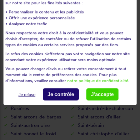
sur notre site pour les finalités suivantes :
Mercoeur
Mézères
• Personnaliser le contenu et les publicités
Monistrol-d'allier
Monistrol-sur-loire
• Offrir une expérience personnalisée
Monlet
Montclard
• Analyser notre trafic.
Montfaucon-en-velay
Montregard
Nous respectons votre droit à la confidentialité et vous pouvez
choisir d'accepter, de contrôler ou de refuser l'utilisation de certains
Montusclat
Moudeyres
types de cookies ou certains services proposés par des tiers.
Ouides
Paulhaguet
Le refus des cookies n'affectera pas votre navigation sur notre site
Pébrac
Pinols
cependant votre expérience utilisateur sera moins optimale.
Polignac
Pont-salomon
Vous pouvez changer d'avis ou retirer votre consentement à tout
Prades
Présailles
moment via le centre de préférences des cookies. Pour plus
d'informations, veuillez consulter
notre politique de confidentialité
.
Queyrières
Raucoules
Rauret
Retournac
Je contrôle
J'accepte
Je refuse
Riotord
Roche-en-régnier
Rosières
Saint-andré-de-chalencon
Saint-arcons-de-barges
Saint-arcons-d'allier
Saint-austremoine
Saint-bérain
Saint-bonnet-le-froid
Saint-christophe-d'allier