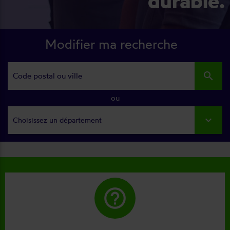
durable.
Modifier ma recherche
search
ou
Choisissez un département
help_outline