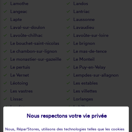
Lamothe
Landos
Langeac
Lantriac
Lapte
Laussonne
Laval-sur-doulon
Lavaudieu
Lavoûte-chilhac
Lavoûte-sur-loire
Le bouchet-saint-nicolas
Le brignon
Le chambon-sur-lignon
Le mas-de-tence
Le monastier-sur-gazeille
Le Monteil
Le pertuis
Le Puy-en-Velay
Le Vernet
Lempdes-sur-allagnon
Léotoing
Les estables
Les vastres
Les villettes
Lissac
Lorlanges
Loudes
Lubilhac
Malrevers
Malvalette
Nous respectons votre vie privée
Malvières
Mazerat-aurouze
Nous, Répar'Stores, utilisons des technologies telles que les cookies
Mazet-saint-voy
Mazeyrat-d'allier