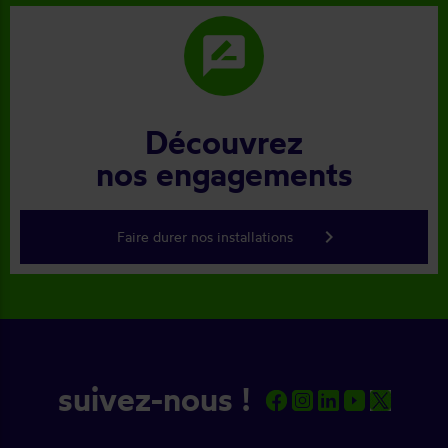
rate_review
Découvrez
nos engagements
keyboard_arrow_right
Faire durer nos installations
suivez-nous !