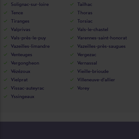
Solignac-sur-loire
Tailhac
Tence
Thoras
Tiranges
Torsiac
Valprivas
Vals-le-chastel
Vals-près-le-puy
Varennes-saint-honorat
Vazeilles-limandre
Vazeilles-près-saugues
Venteuges
Vergezac
Vergongheon
Vernassal
Vézézoux
Vieille-brioude
Vielprat
Villeneuve-d'allier
Vissac-auteyrac
Vorey
Yssingeaux