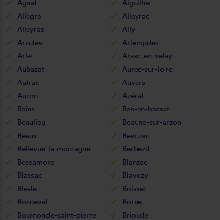
Agnat
Aiguilhe
Allègre
Alleyrac
Alleyras
Ally
Araules
Arlempdes
Arlet
Arsac-en-velay
Aubazat
Aurec-sur-loire
Autrac
Auvers
Auzon
Azérat
Bains
Bas-en-basset
Beaulieu
Beaune-sur-arzon
Beaux
Beauzac
Bellevue-la-montagne
Berbezit
Bessamorel
Blanzac
Blassac
Blavozy
Blesle
Boisset
Bonneval
Borne
Bournoncle-saint-pierre
Brioude