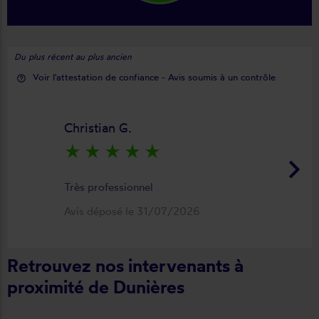
Du plus récent au plus ancien
Voir l'attestation de confiance - Avis soumis à un contrôle
help_outline
Christian G.
star_rate
star_rate
star_rate
star_rate
star_rate
keyboard_arrow_right
Très professionnel
Avis déposé le 31/07/2026
Retrouvez nos intervenants à
proximité de Dunières