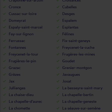
Craponne-sur-arzon
Croisances
Cronce
Cubelles
Cussac-sur-loire
Desges
Domeyrat
Espalem
Espaly-saint-marcel
Esplantas
Fay-sur-lignon
Félines
Ferrussac
Fix-saint-geneys
Fontannes
Freycenet-la-cuche
Freycenet-la-tour
Frugères-les-mines
Frugières-le-pin
Goudet
Grazac
Grenier-montgon
Grèzes
Javaugues
Jax
Josat
Jullianges
La besseyre-saint-mary
La chaise-dieu
La chapelle-bertin
La chapelle-d'aurec
La chapelle-geneste
La chomette
La séauve-sur-semène