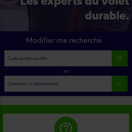
Les experts du volet
durable.
Modifier ma recherche
search
ou
Choisissez un département
help_outline