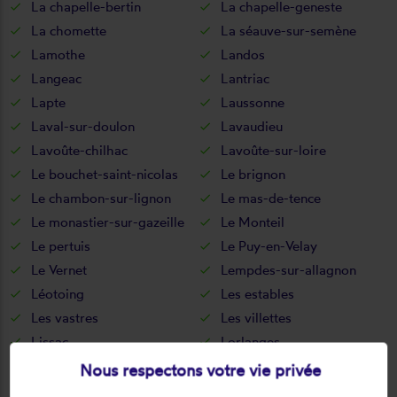
La chapelle-bertin
La chapelle-geneste
La chomette
La séauve-sur-semène
Lamothe
Landos
Langeac
Lantriac
Lapte
Laussonne
Laval-sur-doulon
Lavaudieu
Lavoûte-chilhac
Lavoûte-sur-loire
Le bouchet-saint-nicolas
Le brignon
Le chambon-sur-lignon
Le mas-de-tence
Le monastier-sur-gazeille
Le Monteil
Le pertuis
Le Puy-en-Velay
Le Vernet
Lempdes-sur-allagnon
Léotoing
Les estables
Les vastres
Les villettes
Lissac
Lorlanges
Loudes
Lubilhac
Nous respectons votre vie privée
Malrevers
Malvalette