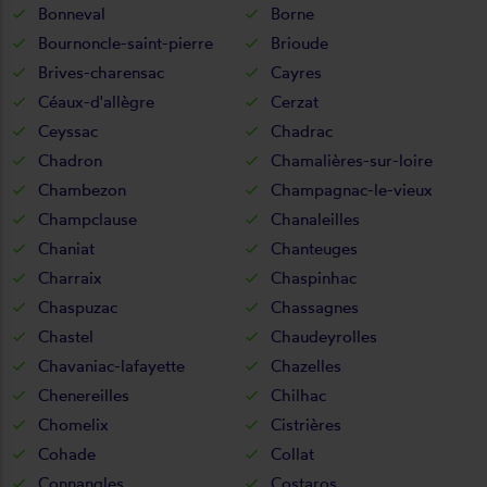
Bonneval
Borne
Bournoncle-saint-pierre
Brioude
Brives-charensac
Cayres
Céaux-d'allègre
Cerzat
Ceyssac
Chadrac
Chadron
Chamalières-sur-loire
Chambezon
Champagnac-le-vieux
Champclause
Chanaleilles
Chaniat
Chanteuges
Charraix
Chaspinhac
Chaspuzac
Chassagnes
Chastel
Chaudeyrolles
Chavaniac-lafayette
Chazelles
Chenereilles
Chilhac
Chomelix
Cistrières
Cohade
Collat
Connangles
Costaros