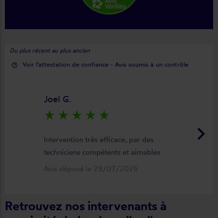
Du plus récent au plus ancien
Voir l'attestation de confiance - Avis soumis à un contrôle
help_outline
Joel G.
star_rate
star_rate
star_rate
star_rate
star_rate
keyboard_arrow_right
Intervention très efficace, par des
techniciens compétents et aimables
Avis déposé le 29/07/2026
Retrouvez nos intervenants à