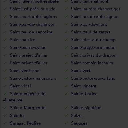
Saint-julien-molhesabate
Saint-just-malmont
Saint-just-près-brioude
Saint-laurent-chabreuges
Saint-martin-de-fugères
Saint-maurice-de-lignon
Saint-pal-de-chalencon
Saint-pal-de-mons
Saint-pal-de-senouire
Saint-paul-de-tartas
Saint-paulien
Saint-pierre-du-champ
Saint-pierre-eynac
Saint-préjet-armandon
Saint-préjet-d'allier
Saint-privat-du-dragon
Saint-privat-d'allier
Saint-romain-lachalm
Saint-vénérand
Saint-vert
Saint-victor-malescours
Saint-victor-sur-arlanc
Saint-vidal
Saint-vincent
Sainte-eugénie-de-
Sainte-florine
villeneuve
Sainte-Marguerite
Sainte-sigolène
Salettes
Salzuit
Sanssac-l'eglise
Saugues