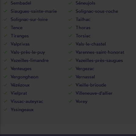
Sembadel
Séneujols
Siaugues-sainte-marie
Solignac-sous-roche
Solignac-sur-loire
Tailhac
Tence
Thoras
Tiranges
Torsiac
Valprivas
Vals-le-chastel
Vals-près-le-puy
Varennes-saint-honorat
Vazeilles-limandre
Vazeilles-près-saugues
Venteuges
Vergezac
Vergongheon
Vernassal
Vézézoux
Vieille-brioude
Vielprat
Villeneuve-d'allier
Vissac-auteyrac
Vorey
Yssingeaux