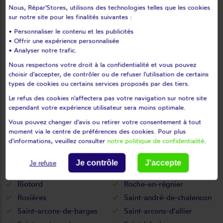
Nous, Répar'Stores, utilisons des technologies telles que les cookies
Malvières
Mazerat-aurouze
sur notre site pour les finalités suivantes :
Mazet-saint-voy
Mazeyrat-d'allier
• Personnaliser le contenu et les publicités
Mercoeur
Mézères
• Offrir une expérience personnalisée
Monistrol-d'allier
Monistrol-sur-loire
• Analyser notre trafic.
Monlet
Montclard
Nous respectons votre droit à la confidentialité et vous pouvez
choisir d'accepter, de contrôler ou de refuser l'utilisation de certains
Montfaucon-en-velay
Montregard
types de cookies ou certains services proposés par des tiers.
Montusclat
Moudeyres
Le refus des cookies n'affectera pas votre navigation sur notre site
Ouides
Paulhaguet
cependant votre expérience utilisateur sera moins optimale.
Pébrac
Pinols
Vous pouvez changer d'avis ou retirer votre consentement à tout
Polignac
Pont-salomon
moment via le centre de préférences des cookies. Pour plus
d'informations, veuillez consulter
notre politique de confidentialité
.
Prades
Présailles
Queyrières
Raucoules
Je contrôle
J'accepte
Je refuse
Rauret
Retournac
Riotord
Roche-en-régnier
Rosières
Saint-andré-de-chalencon
Saint-arcons-de-barges
Saint-arcons-d'allier