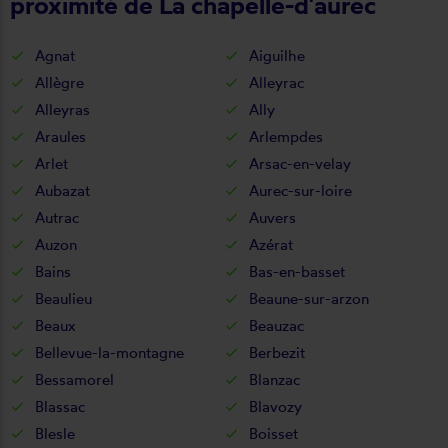
proximité de La chapelle-d'aurec
Agnat
Aiguilhe
Allègre
Alleyrac
Alleyras
Ally
Araules
Arlempdes
Arlet
Arsac-en-velay
Aubazat
Aurec-sur-loire
Autrac
Auvers
Auzon
Azérat
Bains
Bas-en-basset
Beaulieu
Beaune-sur-arzon
Beaux
Beauzac
Bellevue-la-montagne
Berbezit
Bessamorel
Blanzac
Blassac
Blavozy
Blesle
Boisset