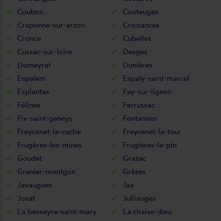
Coubon
Couteuges
Craponne-sur-arzon
Croisances
Cronce
Cubelles
Cussac-sur-loire
Desges
Domeyrat
Dunières
Espalem
Espaly-saint-marcel
Esplantas
Fay-sur-lignon
Félines
Ferrussac
Fix-saint-geneys
Fontannes
Freycenet-la-cuche
Freycenet-la-tour
Frugères-les-mines
Frugières-le-pin
Goudet
Grazac
Grenier-montgon
Grèzes
Javaugues
Jax
Josat
Jullianges
La besseyre-saint-mary
La chaise-dieu