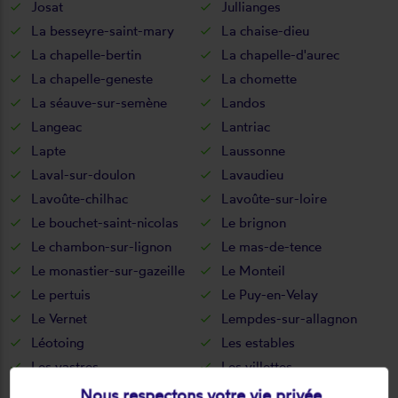
Josat
Jullianges
La besseyre-saint-mary
La chaise-dieu
La chapelle-bertin
La chapelle-d'aurec
La chapelle-geneste
La chomette
La séauve-sur-semène
Landos
Langeac
Lantriac
Lapte
Laussonne
Laval-sur-doulon
Lavaudieu
Lavoûte-chilhac
Lavoûte-sur-loire
Le bouchet-saint-nicolas
Le brignon
Le chambon-sur-lignon
Le mas-de-tence
Le monastier-sur-gazeille
Le Monteil
Le pertuis
Le Puy-en-Velay
Le Vernet
Lempdes-sur-allagnon
Léotoing
Les estables
Les vastres
Les villettes
Lissac
Lorlanges
Nous respectons votre vie privée