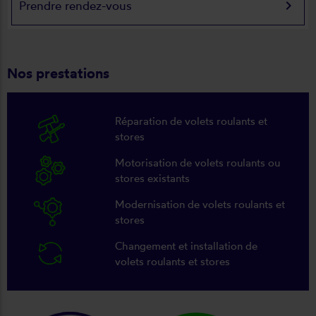
keyboard_arrow_right
Prendre rendez-vous
Nos prestations
Réparation de volets roulants et
stores
Motorisation de volets roulants ou
stores existants
Modernisation de volets roulants et
stores
Changement et installation de
volets roulants et stores