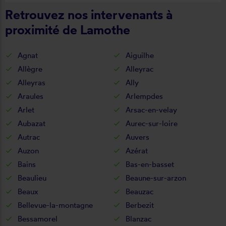
Retrouvez nos intervenants à
de la pose je recommande ????
proximité de Lamothe
Agnat
Aiguilhe
Allègre
Alleyrac
Alleyras
Ally
Araules
Arlempdes
Arlet
Arsac-en-velay
Aubazat
Aurec-sur-loire
Autrac
Auvers
Auzon
Azérat
Bains
Bas-en-basset
Beaulieu
Beaune-sur-arzon
Beaux
Beauzac
Bellevue-la-montagne
Berbezit
Bessamorel
Blanzac