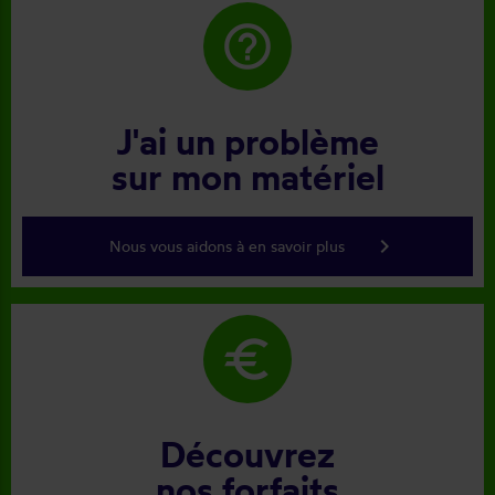
help_outline
J'ai un problème
sur mon matériel
keyboard_arrow_right
Nous vous aidons à en savoir plus
euro
Découvrez
nos forfaits