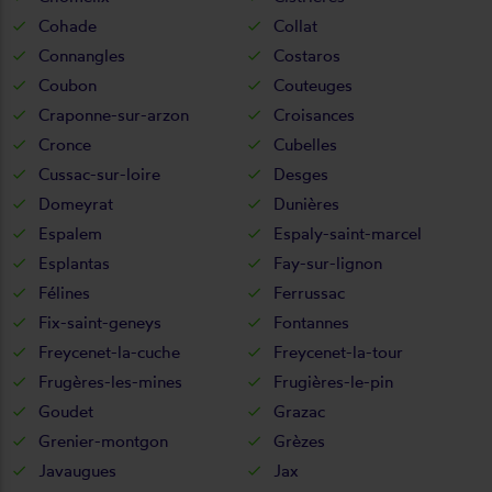
Cohade
Collat
Connangles
Costaros
Coubon
Couteuges
Craponne-sur-arzon
Croisances
Cronce
Cubelles
Cussac-sur-loire
Desges
Domeyrat
Dunières
Espalem
Espaly-saint-marcel
Esplantas
Fay-sur-lignon
Félines
Ferrussac
Fix-saint-geneys
Fontannes
Freycenet-la-cuche
Freycenet-la-tour
Frugères-les-mines
Frugières-le-pin
Goudet
Grazac
Grenier-montgon
Grèzes
Javaugues
Jax