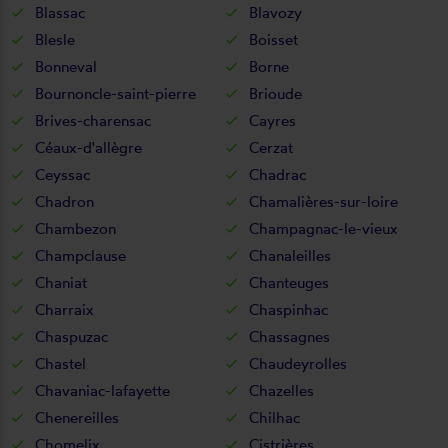
Blassac
Blavozy
Blesle
Boisset
Bonneval
Borne
Bournoncle-saint-pierre
Brioude
Brives-charensac
Cayres
Céaux-d'allègre
Cerzat
Ceyssac
Chadrac
Chadron
Chamalières-sur-loire
Chambezon
Champagnac-le-vieux
Champclause
Chanaleilles
Chaniat
Chanteuges
Charraix
Chaspinhac
Chaspuzac
Chassagnes
Chastel
Chaudeyrolles
Chavaniac-lafayette
Chazelles
Chenereilles
Chilhac
Chomelix
Cistrières