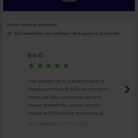
Du plus récent au plus ancien
Voir l'attestation de confiance - Avis soumis à un contrôle
help_outline
Eric D.
star_rate
star_rate
star_rate
star_rate
star_rate
Très satisfait de la prestation pour le
keyboard_arrow_right
remplacement de la toile de mon store
banne, les deux personnes qui sont
venues étaient très sympas et pros
malgré la difficulté sur mon store, je
suis satisfait du résultat et du
Avis déposé le 02/08/2026
déroulement de cette opération, devis,
commande, délai qualité de la toile et