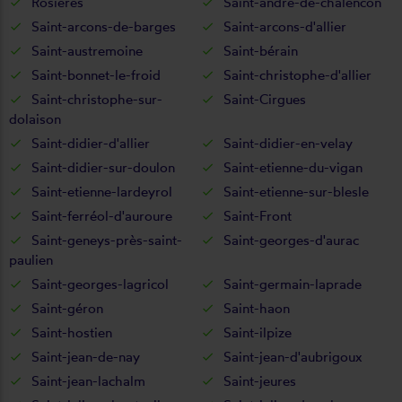
Rosières
Saint-andré-de-chalencon
Saint-arcons-de-barges
Saint-arcons-d'allier
Saint-austremoine
Saint-bérain
Saint-bonnet-le-froid
Saint-christophe-d'allier
Saint-christophe-sur-
Saint-Cirgues
dolaison
Saint-didier-d'allier
Saint-didier-en-velay
Saint-didier-sur-doulon
Saint-etienne-du-vigan
Saint-etienne-lardeyrol
Saint-etienne-sur-blesle
Saint-ferréol-d'auroure
Saint-Front
Saint-geneys-près-saint-
Saint-georges-d'aurac
paulien
Saint-georges-lagricol
Saint-germain-laprade
Saint-géron
Saint-haon
Saint-hostien
Saint-ilpize
Saint-jean-de-nay
Saint-jean-d'aubrigoux
Saint-jean-lachalm
Saint-jeures