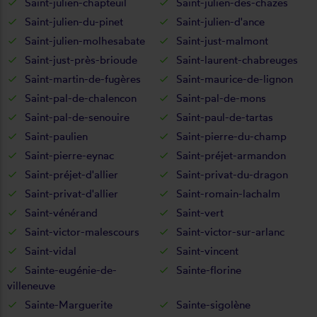
Saint-julien-chapteuil
Saint-julien-des-chazes
Saint-julien-du-pinet
Saint-julien-d'ance
Saint-julien-molhesabate
Saint-just-malmont
Saint-just-près-brioude
Saint-laurent-chabreuges
Saint-martin-de-fugères
Saint-maurice-de-lignon
Saint-pal-de-chalencon
Saint-pal-de-mons
Saint-pal-de-senouire
Saint-paul-de-tartas
Saint-paulien
Saint-pierre-du-champ
Saint-pierre-eynac
Saint-préjet-armandon
Saint-préjet-d'allier
Saint-privat-du-dragon
Saint-privat-d'allier
Saint-romain-lachalm
Saint-vénérand
Saint-vert
Saint-victor-malescours
Saint-victor-sur-arlanc
Saint-vidal
Saint-vincent
Sainte-eugénie-de-
Sainte-florine
villeneuve
Sainte-Marguerite
Sainte-sigolène