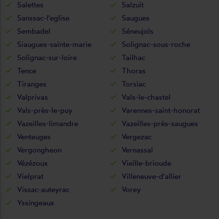
Salettes
Salzuit
Sanssac-l'eglise
Saugues
Sembadel
Séneujols
Siaugues-sainte-marie
Solignac-sous-roche
Solignac-sur-loire
Tailhac
Tence
Thoras
Tiranges
Torsiac
Valprivas
Vals-le-chastel
Vals-près-le-puy
Varennes-saint-honorat
Vazeilles-limandre
Vazeilles-près-saugues
Venteuges
Vergezac
Vergongheon
Vernassal
Vézézoux
Vieille-brioude
Vielprat
Villeneuve-d'allier
Vissac-auteyrac
Vorey
Yssingeaux