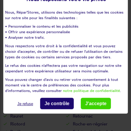
Loudes
Lubilhac
Nous, Répar'Stores, utilisons des technologies telles que les cookies
Malrevers
Malvalette
sur notre site pour les finalités suivantes :
Malvières
Mazerat-aurouze
• Personnaliser le contenu et les publicités
Mazet-saint-voy
Mazeyrat-d'allier
• Offrir une expérience personnalisée
Mercoeur
Mézères
• Analyser notre trafic.
Monistrol-d'allier
Monistrol-sur-loire
Nous respectons votre droit à la confidentialité et vous pouvez
choisir d'accepter, de contrôler ou de refuser l'utilisation de certains
Monlet
Montclard
types de cookies ou certains services proposés par des tiers.
Montfaucon-en-velay
Montregard
Le refus des cookies n'affectera pas votre navigation sur notre site
Montusclat
Moudeyres
cependant votre expérience utilisateur sera moins optimale.
Ouides
Paulhaguet
Vous pouvez changer d'avis ou retirer votre consentement à tout
Pébrac
Pinols
moment via le centre de préférences des cookies. Pour plus
d'informations, veuillez consulter
notre politique de confidentialité
.
Polignac
Pont-salomon
Prades
Présailles
Je contrôle
J'accepte
Je refuse
Queyrières
Raucoules
Rauret
Retournac
Riotord
Roche-en-régnier