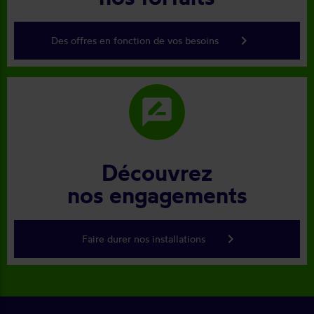
keyboard_arrow_right
Des offres en fonction de vos besoins
rate_review
Découvrez
nos engagements
keyboard_arrow_right
Faire durer nos installations