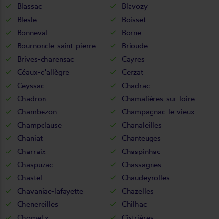
Blassac
Blavozy
Blesle
Boisset
Bonneval
Borne
Bournoncle-saint-pierre
Brioude
Brives-charensac
Cayres
Céaux-d'allègre
Cerzat
Ceyssac
Chadrac
Chadron
Chamalières-sur-loire
Chambezon
Champagnac-le-vieux
Champclause
Chanaleilles
Chaniat
Chanteuges
Charraix
Chaspinhac
Chaspuzac
Chassagnes
Chastel
Chaudeyrolles
Chavaniac-lafayette
Chazelles
Chenereilles
Chilhac
Chomelix
Cistrières