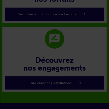
keyboard_arrow_right
Des offres en fonction de vos besoins
rate_review
Découvrez
nos engagements
keyboard_arrow_right
Faire durer nos installations