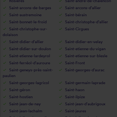
Rosières
Saint-andré-de-chalencon
Saint-arcons-de-barges
Saint-arcons-d'allier
Saint-austremoine
Saint-bérain
Saint-bonnet-le-froid
Saint-christophe-d'allier
Saint-christophe-sur-
Saint-Cirgues
dolaison
Saint-didier-d'allier
Saint-didier-en-velay
Saint-didier-sur-doulon
Saint-etienne-du-vigan
Saint-etienne-lardeyrol
Saint-etienne-sur-blesle
Saint-ferréol-d'auroure
Saint-Front
Saint-geneys-près-saint-
Saint-georges-d'aurac
paulien
Saint-georges-lagricol
Saint-germain-laprade
Saint-géron
Saint-haon
Saint-hostien
Saint-ilpize
Saint-jean-de-nay
Saint-jean-d'aubrigoux
Saint-jean-lachalm
Saint-jeures