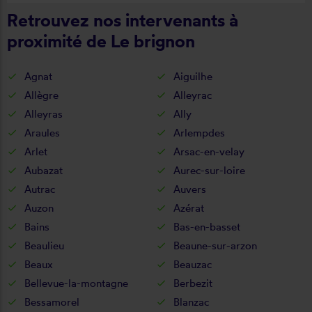
Retrouvez nos intervenants à
proximité de Le brignon
Agnat
Aiguilhe
Allègre
Alleyrac
Alleyras
Ally
Araules
Arlempdes
Arlet
Arsac-en-velay
Aubazat
Aurec-sur-loire
Autrac
Auvers
Auzon
Azérat
Bains
Bas-en-basset
Beaulieu
Beaune-sur-arzon
Beaux
Beauzac
Bellevue-la-montagne
Berbezit
Bessamorel
Blanzac