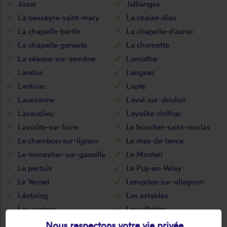
Josat
Jullianges
La besseyre-saint-mary
La chaise-dieu
La chapelle-bertin
La chapelle-d'aurec
La chapelle-geneste
La chomette
La séauve-sur-semène
Lamothe
Landos
Langeac
Lantriac
Lapte
Laussonne
Laval-sur-doulon
Lavaudieu
Lavoûte-chilhac
Lavoûte-sur-loire
Le bouchet-saint-nicolas
Le chambon-sur-lignon
Le mas-de-tence
Le monastier-sur-gazeille
Le Monteil
Le pertuis
Le Puy-en-Velay
Le Vernet
Lempdes-sur-allagnon
Léotoing
Les estables
Les vastres
Les villettes
Lissac
Lorlanges
Nous respectons votre vie privée