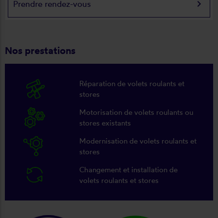
keyboard_arrow_right
Prendre rendez-vous
Nos prestations
Réparation de volets roulants et
stores
Motorisation de volets roulants ou
stores existants
Modernisation de volets roulants et
stores
Changement et installation de
volets roulants et stores