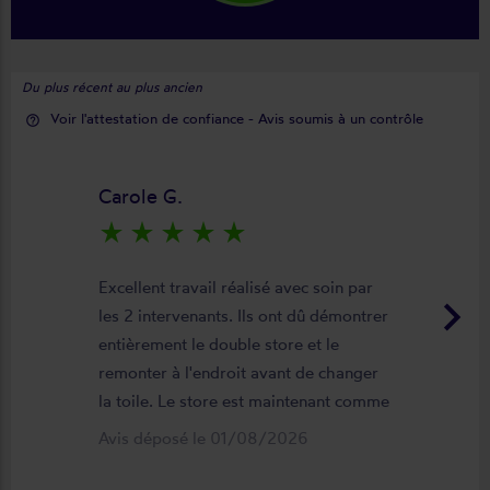
Du plus récent au plus ancien
Voir l'attestation de confiance - Avis soumis à un contrôle
help_outline
Carole G.
star_rate
star_rate
star_rate
star_rate
star_rate
Excellent travail réalisé avec soin par
keyboard_arrow_right
les 2 intervenants. Ils ont dû démontrer
entièrement le double store et le
remonter à l'endroit avant de changer
la toile. Le store est maintenant comme
neuf, parfaitement positionné et
Avis déposé le 01/08/2026
fonctionnel. Je recommande vivement
cette entreprise.