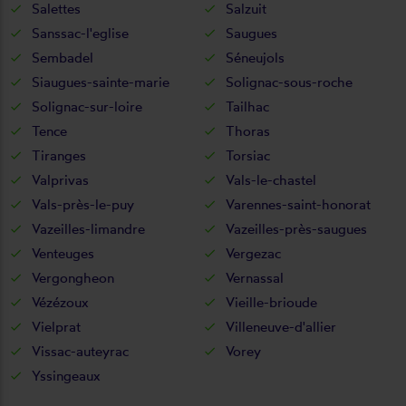
Salettes
Salzuit
Sanssac-l'eglise
Saugues
Sembadel
Séneujols
Siaugues-sainte-marie
Solignac-sous-roche
Solignac-sur-loire
Tailhac
Tence
Thoras
Tiranges
Torsiac
Valprivas
Vals-le-chastel
Vals-près-le-puy
Varennes-saint-honorat
Vazeilles-limandre
Vazeilles-près-saugues
Venteuges
Vergezac
Vergongheon
Vernassal
Vézézoux
Vieille-brioude
Vielprat
Villeneuve-d'allier
Vissac-auteyrac
Vorey
Yssingeaux