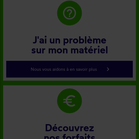
help_outline
J'ai un problème
sur mon matériel
keyboard_arrow_right
Nous vous aidons à en savoir plus
euro
Découvrez
nos forfaits