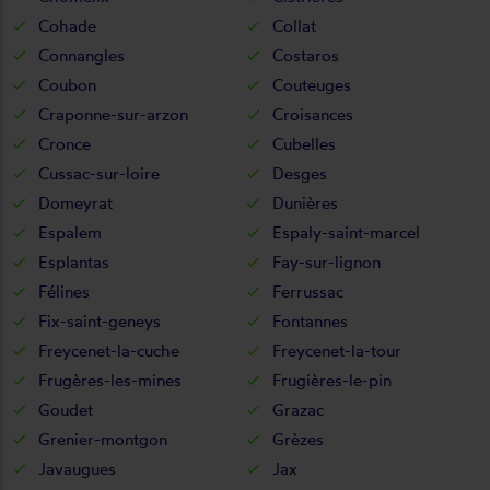
Cohade
Collat
Connangles
Costaros
Coubon
Couteuges
Craponne-sur-arzon
Croisances
Cronce
Cubelles
Cussac-sur-loire
Desges
Domeyrat
Dunières
Espalem
Espaly-saint-marcel
Esplantas
Fay-sur-lignon
Félines
Ferrussac
Fix-saint-geneys
Fontannes
Freycenet-la-cuche
Freycenet-la-tour
Frugères-les-mines
Frugières-le-pin
Goudet
Grazac
Grenier-montgon
Grèzes
Javaugues
Jax