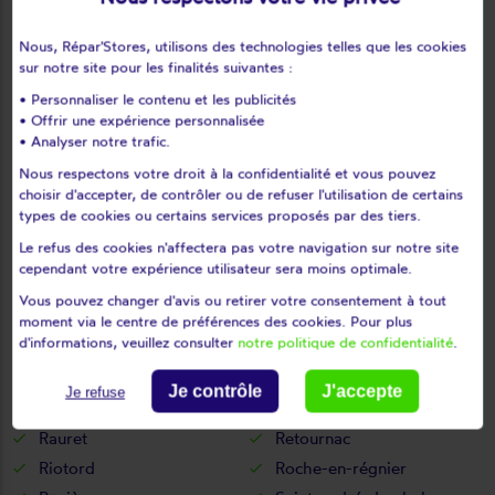
Loudes
Lubilhac
Nous, Répar'Stores, utilisons des technologies telles que les cookies
Malrevers
Malvalette
sur notre site pour les finalités suivantes :
Malvières
Mazerat-aurouze
• Personnaliser le contenu et les publicités
Mazet-saint-voy
Mazeyrat-d'allier
• Offrir une expérience personnalisée
Mercoeur
Mézères
• Analyser notre trafic.
Monistrol-d'allier
Monistrol-sur-loire
Nous respectons votre droit à la confidentialité et vous pouvez
choisir d'accepter, de contrôler ou de refuser l'utilisation de certains
Monlet
Montclard
types de cookies ou certains services proposés par des tiers.
Montfaucon-en-velay
Montregard
Le refus des cookies n'affectera pas votre navigation sur notre site
Montusclat
Moudeyres
cependant votre expérience utilisateur sera moins optimale.
Ouides
Paulhaguet
Vous pouvez changer d'avis ou retirer votre consentement à tout
Pébrac
Pinols
moment via le centre de préférences des cookies. Pour plus
d'informations, veuillez consulter
notre politique de confidentialité
.
Polignac
Pont-salomon
Prades
Présailles
Je contrôle
J'accepte
Je refuse
Queyrières
Raucoules
Rauret
Retournac
Riotord
Roche-en-régnier