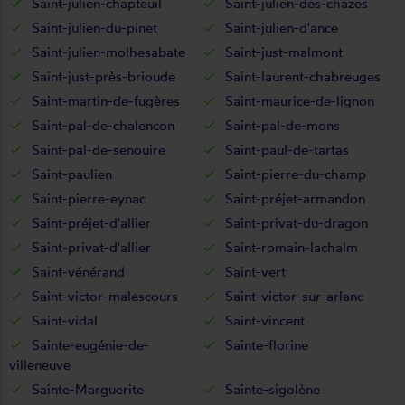
Saint-julien-chapteuil
Saint-julien-des-chazes
Saint-julien-du-pinet
Saint-julien-d'ance
Saint-julien-molhesabate
Saint-just-malmont
Saint-just-près-brioude
Saint-laurent-chabreuges
Saint-martin-de-fugères
Saint-maurice-de-lignon
Saint-pal-de-chalencon
Saint-pal-de-mons
Saint-pal-de-senouire
Saint-paul-de-tartas
Saint-paulien
Saint-pierre-du-champ
Saint-pierre-eynac
Saint-préjet-armandon
Saint-préjet-d'allier
Saint-privat-du-dragon
Saint-privat-d'allier
Saint-romain-lachalm
Saint-vénérand
Saint-vert
Saint-victor-malescours
Saint-victor-sur-arlanc
Saint-vidal
Saint-vincent
Sainte-eugénie-de-
Sainte-florine
villeneuve
Sainte-Marguerite
Sainte-sigolène