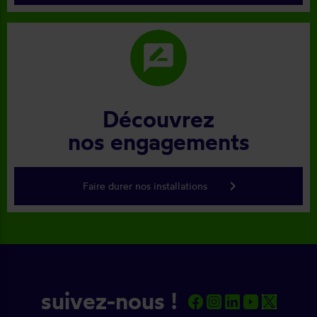
rate_review
Découvrez
nos engagements
keyboard_arrow_right
Faire durer nos installations
suivez-nous !