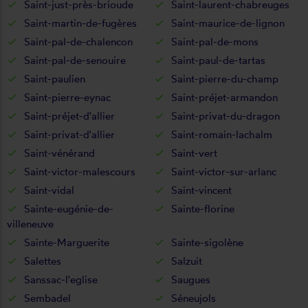
Saint-just-près-brioude
Saint-laurent-chabreuges
Saint-martin-de-fugères
Saint-maurice-de-lignon
Saint-pal-de-chalencon
Saint-pal-de-mons
Saint-pal-de-senouire
Saint-paul-de-tartas
Saint-paulien
Saint-pierre-du-champ
Saint-pierre-eynac
Saint-préjet-armandon
Saint-préjet-d'allier
Saint-privat-du-dragon
Saint-privat-d'allier
Saint-romain-lachalm
Saint-vénérand
Saint-vert
Saint-victor-malescours
Saint-victor-sur-arlanc
Saint-vidal
Saint-vincent
Sainte-eugénie-de-
Sainte-florine
villeneuve
Sainte-Marguerite
Sainte-sigolène
Salettes
Salzuit
Sanssac-l'eglise
Saugues
Sembadel
Séneujols