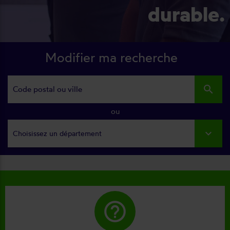
durable.
Modifier ma recherche
search
ou
Choisissez un département
help_outline