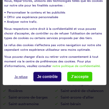
Nous, Répar'Stores, utilisons des technologies telles que les cookies
Mazet-saint-voy
Mazeyrat-d'allier
sur notre site pour les finalités suivantes :
Mercoeur
Mézères
• Personnaliser le contenu et les publicités
• Offrir une expérience personnalisée
Monistrol-d'allier
Monistrol-sur-loire
• Analyser notre trafic.
Monlet
Montclard
Nous respectons votre droit à la confidentialité et vous pouvez
Montfaucon-en-velay
Montregard
choisir d'accepter, de contrôler ou de refuser l'utilisation de certains
Montusclat
Moudeyres
types de cookies ou certains services proposés par des tiers.
Ouides
Paulhaguet
Le refus des cookies n'affectera pas votre navigation sur notre site
cependant votre expérience utilisateur sera moins optimale.
Pébrac
Pinols
Vous pouvez changer d'avis ou retirer votre consentement à tout
Polignac
Pont-salomon
moment via le centre de préférences des cookies. Pour plus
Prades
Présailles
d'informations, veuillez consulter
notre politique de confidentialité
.
Queyrières
Raucoules
Je contrôle
J'accepte
Je refuse
Rauret
Retournac
Riotord
Roche-en-régnier
Rosières
Saint-andré-de-chalencon
Saint-arcons-de-barges
Saint-arcons-d'allier
Saint-austremoine
Saint-bérain