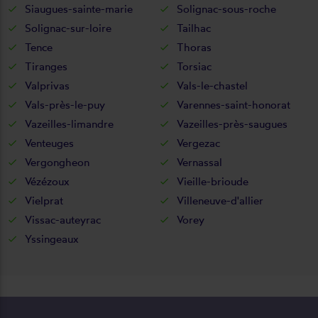
Siaugues-sainte-marie
Solignac-sous-roche
Solignac-sur-loire
Tailhac
Tence
Thoras
Tiranges
Torsiac
Valprivas
Vals-le-chastel
Vals-près-le-puy
Varennes-saint-honorat
Vazeilles-limandre
Vazeilles-près-saugues
Venteuges
Vergezac
Vergongheon
Vernassal
Vézézoux
Vieille-brioude
Vielprat
Villeneuve-d'allier
Vissac-auteyrac
Vorey
Yssingeaux