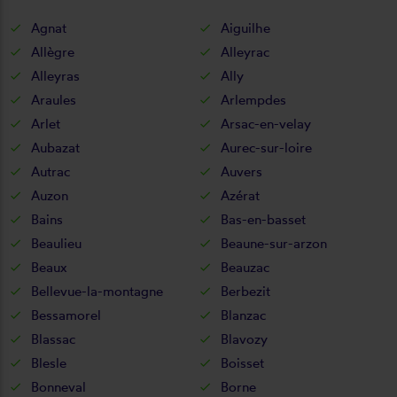
Agnat
Aiguilhe
Allègre
Alleyrac
Alleyras
Ally
Araules
Arlempdes
Arlet
Arsac-en-velay
Aubazat
Aurec-sur-loire
Autrac
Auvers
Auzon
Azérat
Bains
Bas-en-basset
Beaulieu
Beaune-sur-arzon
Beaux
Beauzac
Bellevue-la-montagne
Berbezit
Bessamorel
Blanzac
Blassac
Blavozy
Blesle
Boisset
Bonneval
Borne