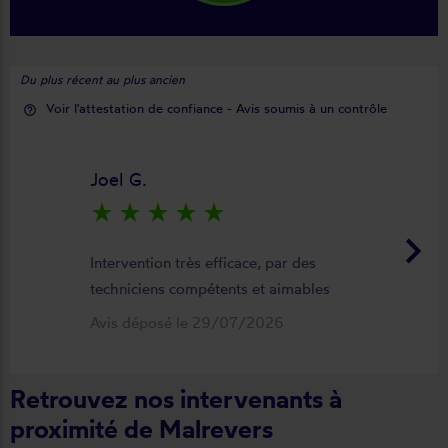
Du plus récent au plus ancien
Voir l'attestation de confiance - Avis soumis à un contrôle
help_outline
Joel G.
star_rate
star_rate
star_rate
star_rate
star_rate
keyboard_arrow_right
Intervention très efficace, par des
techniciens compétents et aimables
Avis déposé le 29/07/2026
Retrouvez nos intervenants à
proximité de Malrevers