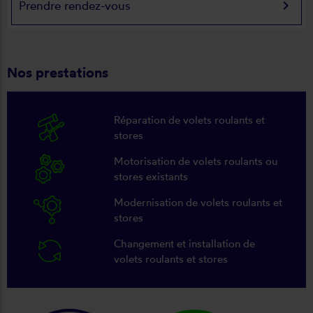
keyboard_arrow_right
Prendre rendez-vous
Nos prestations
Réparation de volets roulants et
stores
Motorisation de volets roulants ou
stores existants
Modernisation de volets roulants et
stores
Changement et installation de
volets roulants et stores