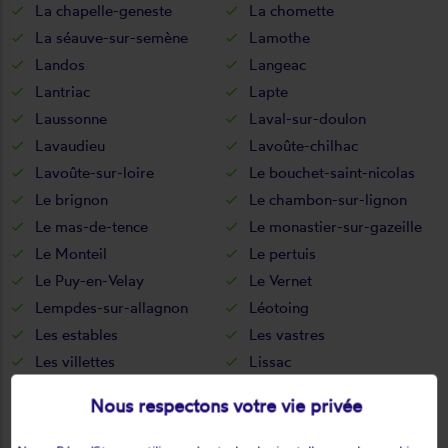
La chapelle-geneste
La chomette
La séauve-sur-semène
Lamothe
Landos
Langeac
Lantriac
Lapte
Laussonne
Laval-sur-doulon
Lavaudieu
Lavoûte-chilhac
Lavoûte-sur-loire
Le bouchet-saint-nicolas
Le brignon
Le chambon-sur-lignon
Le mas-de-tence
Le monastier-sur-gazeille
Le Monteil
Le pertuis
Le Puy-en-Velay
Le Vernet
Lempdes-sur-allagnon
Léotoing
Les estables
Les vastres
Les villettes
Lissac
Lorlanges
Loudes
Nous respectons votre vie privée
Lubilhac
Malvalette
Malvières
Mazerat-aurouze