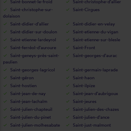
Saint-bonnet-le-froid
Saint-christophe-d'allier
Saint-christophe-sur-
Saint-Cirgues
dolaison
Saint-didier-d'allier
Saint-didier-en-velay
Saint-didier-sur-doulon
Saint-etienne-du-vigan
Saint-etienne-lardeyrol
Saint-etienne-sur-blesle
Saint-ferréol-d'auroure
Saint-Front
Saint-geneys-près-saint-
Saint-georges-d'aurac
paulien
Saint-georges-lagricol
Saint-germain-laprade
Saint-géron
Saint-haon
Saint-hostien
Saint-ilpize
Saint-jean-de-nay
Saint-jean-d'aubrigoux
Saint-jean-lachalm
Saint-jeures
Saint-julien-chapteuil
Saint-julien-des-chazes
Saint-julien-du-pinet
Saint-julien-d'ance
Saint-julien-molhesabate
Saint-just-malmont