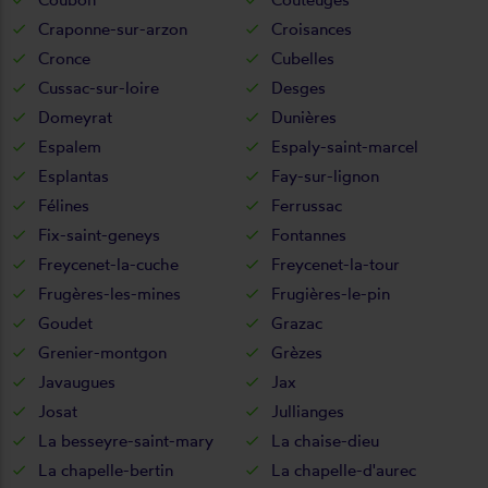
Craponne-sur-arzon
Croisances
Cronce
Cubelles
Cussac-sur-loire
Desges
Domeyrat
Dunières
Espalem
Espaly-saint-marcel
Esplantas
Fay-sur-lignon
Félines
Ferrussac
Fix-saint-geneys
Fontannes
Freycenet-la-cuche
Freycenet-la-tour
Frugères-les-mines
Frugières-le-pin
Goudet
Grazac
Grenier-montgon
Grèzes
Javaugues
Jax
Josat
Jullianges
La besseyre-saint-mary
La chaise-dieu
La chapelle-bertin
La chapelle-d'aurec