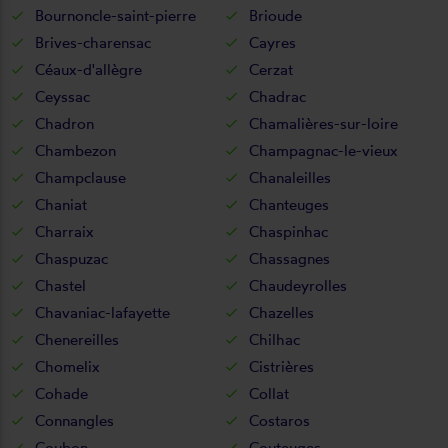
Bournoncle-saint-pierre
Brioude
Brives-charensac
Cayres
Céaux-d'allègre
Cerzat
Ceyssac
Chadrac
Chadron
Chamalières-sur-loire
Chambezon
Champagnac-le-vieux
Champclause
Chanaleilles
Chaniat
Chanteuges
Charraix
Chaspinhac
Chaspuzac
Chassagnes
Chastel
Chaudeyrolles
Chavaniac-lafayette
Chazelles
Chenereilles
Chilhac
Chomelix
Cistrières
Cohade
Collat
Connangles
Costaros
Coubon
Couteuges