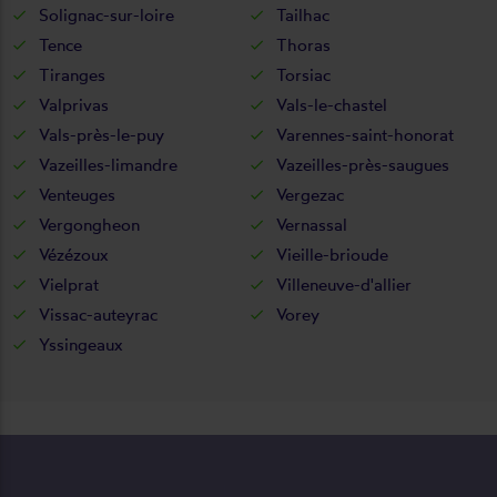
Solignac-sur-loire
Tailhac
Tence
Thoras
Tiranges
Torsiac
Valprivas
Vals-le-chastel
Vals-près-le-puy
Varennes-saint-honorat
Vazeilles-limandre
Vazeilles-près-saugues
Venteuges
Vergezac
Vergongheon
Vernassal
Vézézoux
Vieille-brioude
Vielprat
Villeneuve-d'allier
Vissac-auteyrac
Vorey
Yssingeaux