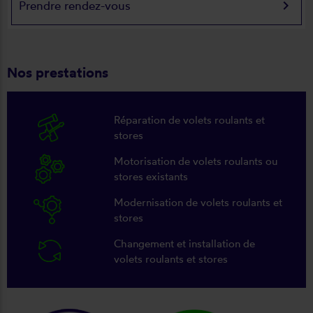
keyboard_arrow_right
Prendre rendez-vous
Nos prestations
Réparation de volets roulants et
stores
Motorisation de volets roulants ou
stores existants
Modernisation de volets roulants et
stores
Changement et installation de
volets roulants et stores