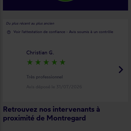
Du plus récent au plus ancien
Voir l'attestation de confiance - Avis soumis à un contrôle
help_outline
Christian G.
star_rate
star_rate
star_rate
star_rate
star_rate
keyboard_arrow_right
Très professionnel
Avis déposé le 31/07/2026
Retrouvez nos intervenants à
proximité de Montregard