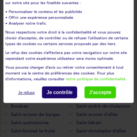
sur notre site pour les finalités suivantes :
Mazeyrat-d'allier
Mercoeur
• Personnaliser le contenu et les publicités
Mézères
Monistrol-d'allier
• Offrir une expérience personnalisée
Monistrol-sur-loire
Monlet
• Analyser notre trafic.
Montclard
Montfaucon-en-velay
Nous respectons votre droit à la confidentialité et vous pouvez
choisir d'accepter, de contrôler ou de refuser l'utilisation de certains
Montusclat
Moudeyres
types de cookies ou certains services proposés par des tiers.
Ouides
Paulhaguet
Le refus des cookies n'affectera pas votre navigation sur notre site
Pébrac
Pinols
cependant votre expérience utilisateur sera moins optimale.
Polignac
Pont-salomon
Vous pouvez changer d'avis ou retirer votre consentement à tout
Prades
Présailles
moment via le centre de préférences des cookies. Pour plus
d'informations, veuillez consulter
notre politique de confidentialité
.
Queyrières
Raucoules
Rauret
Retournac
Je contrôle
J'accepte
Je refuse
Riotord
Roche-en-régnier
Rosières
Saint-andré-de-chalencon
Saint-arcons-de-barges
Saint-arcons-d'allier
Saint-austremoine
Saint-bérain
Saint-bonnet-le-froid
Saint-christophe-d'allier