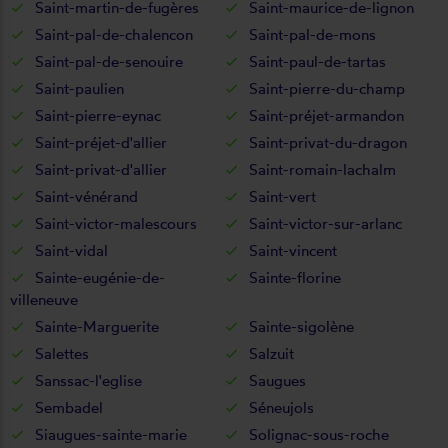
Saint-martin-de-fugères
Saint-maurice-de-lignon
Saint-pal-de-chalencon
Saint-pal-de-mons
Saint-pal-de-senouire
Saint-paul-de-tartas
Saint-paulien
Saint-pierre-du-champ
Saint-pierre-eynac
Saint-préjet-armandon
Saint-préjet-d'allier
Saint-privat-du-dragon
Saint-privat-d'allier
Saint-romain-lachalm
Saint-vénérand
Saint-vert
Saint-victor-malescours
Saint-victor-sur-arlanc
Saint-vidal
Saint-vincent
Sainte-eugénie-de-
Sainte-florine
villeneuve
Sainte-Marguerite
Sainte-sigolène
Salettes
Salzuit
Sanssac-l'eglise
Saugues
Sembadel
Séneujols
Siaugues-sainte-marie
Solignac-sous-roche