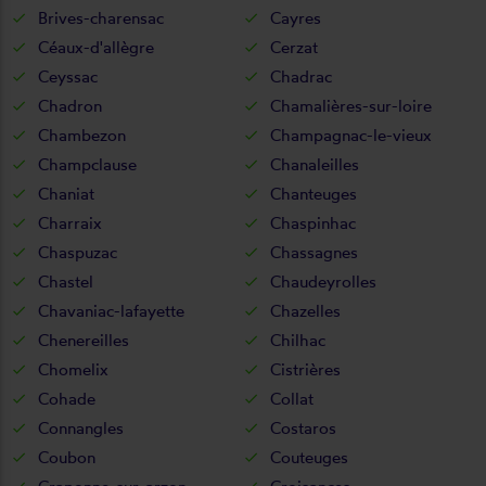
Brives-charensac
Cayres
Céaux-d'allègre
Cerzat
Ceyssac
Chadrac
Chadron
Chamalières-sur-loire
Chambezon
Champagnac-le-vieux
Champclause
Chanaleilles
Chaniat
Chanteuges
Charraix
Chaspinhac
Chaspuzac
Chassagnes
Chastel
Chaudeyrolles
Chavaniac-lafayette
Chazelles
Chenereilles
Chilhac
Chomelix
Cistrières
Cohade
Collat
Connangles
Costaros
Coubon
Couteuges