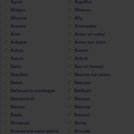
Agnat
Aiguilhe
Allègre
Alleyrac
Alleyras
Ally
Araules
Arlempdes
Arlet
Arsac-en-velay
Aubazat
Aurec-sur-loire
Autrac
Auvers
Auzon
Azérat
Bains
Bas-en-basset
Beaulieu
Beaune-sur-arzon
Beaux
Beauzac
Bellevue-la-montagne
Berbezit
Bessamorel
Blanzac
Blassac
Blavozy
Blesle
Boisset
Bonneval
Borne
Bournoncle-saint-pierre
Brioude