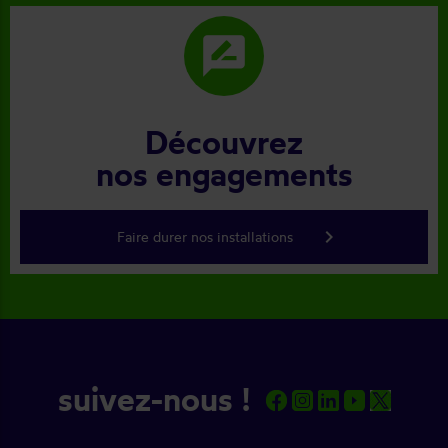
rate_review
Découvrez
nos engagements
keyboard_arrow_right
Faire durer nos installations
suivez-nous !