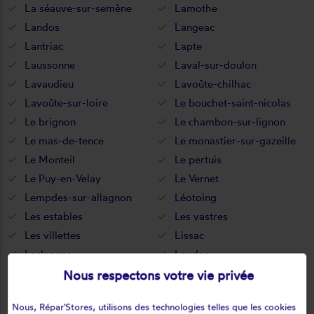
La séauve-sur-semène
Lamothe
Landos
Langeac
Lantriac
Lapte
Laussonne
Laval-sur-doulon
Lavaudieu
Lavoûte-chilhac
Lavoûte-sur-loire
Le bouchet-saint-nicolas
Le brignon
Le chambon-sur-lignon
Le mas-de-tence
Le monastier-sur-gazeille
Le Monteil
Le pertuis
Le Puy-en-Velay
Le Vernet
Lempdes-sur-allagnon
Léotoing
Les estables
Les vastres
Les villettes
Lissac
Lorlanges
Loudes
Lubilhac
Malrevers
Nous respectons votre vie privée
Malvalette
Malvières
Nous, Répar'Stores, utilisons des technologies telles que les cookies
Mazerat-aurouze
Mazet-saint-voy