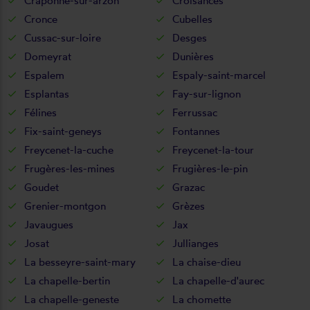
Craponne-sur-arzon
Croisances
Cronce
Cubelles
Cussac-sur-loire
Desges
Domeyrat
Dunières
Espalem
Espaly-saint-marcel
Esplantas
Fay-sur-lignon
Félines
Ferrussac
Fix-saint-geneys
Fontannes
Freycenet-la-cuche
Freycenet-la-tour
Frugères-les-mines
Frugières-le-pin
Goudet
Grazac
Grenier-montgon
Grèzes
Javaugues
Jax
Josat
Jullianges
La besseyre-saint-mary
La chaise-dieu
La chapelle-bertin
La chapelle-d'aurec
La chapelle-geneste
La chomette