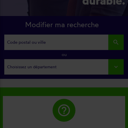
durable.
Modifier ma recherche
search
ou
Choisissez un département
help_outline