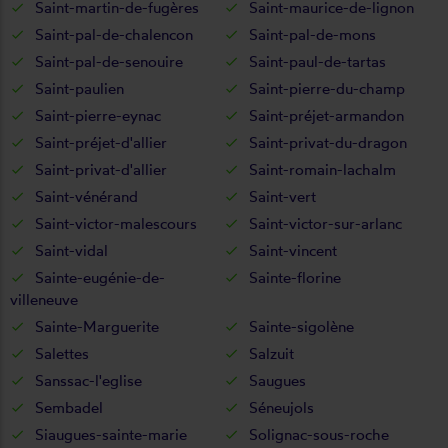
Saint-martin-de-fugères
Saint-maurice-de-lignon
Saint-pal-de-chalencon
Saint-pal-de-mons
Saint-pal-de-senouire
Saint-paul-de-tartas
Saint-paulien
Saint-pierre-du-champ
Saint-pierre-eynac
Saint-préjet-armandon
Saint-préjet-d'allier
Saint-privat-du-dragon
Saint-privat-d'allier
Saint-romain-lachalm
Saint-vénérand
Saint-vert
Saint-victor-malescours
Saint-victor-sur-arlanc
Saint-vidal
Saint-vincent
Sainte-eugénie-de-
Sainte-florine
villeneuve
Sainte-Marguerite
Sainte-sigolène
Salettes
Salzuit
Sanssac-l'eglise
Saugues
Sembadel
Séneujols
Siaugues-sainte-marie
Solignac-sous-roche