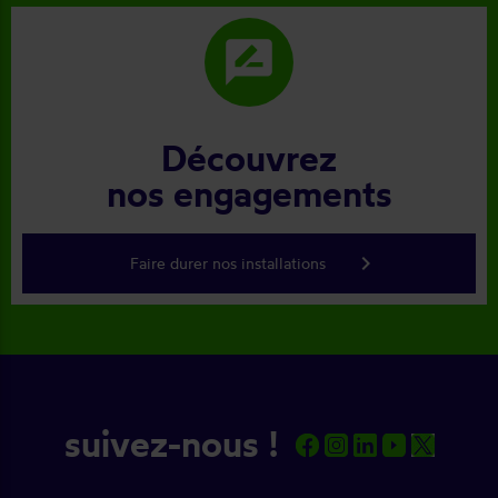
rate_review
Découvrez
nos engagements
keyboard_arrow_right
Faire durer nos installations
suivez-nous !