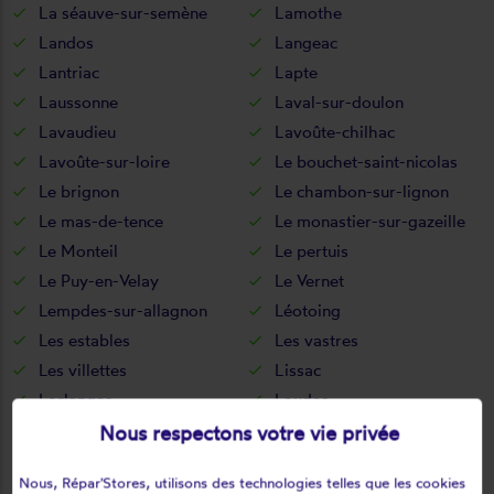
La séauve-sur-semène
Lamothe
Landos
Langeac
Lantriac
Lapte
Laussonne
Laval-sur-doulon
Lavaudieu
Lavoûte-chilhac
Lavoûte-sur-loire
Le bouchet-saint-nicolas
Le brignon
Le chambon-sur-lignon
Le mas-de-tence
Le monastier-sur-gazeille
Le Monteil
Le pertuis
Le Puy-en-Velay
Le Vernet
Lempdes-sur-allagnon
Léotoing
Les estables
Les vastres
Les villettes
Lissac
Lorlanges
Loudes
Lubilhac
Malrevers
Nous respectons votre vie privée
Malvalette
Malvières
Nous, Répar'Stores, utilisons des technologies telles que les cookies
Mazerat-aurouze
Mazet-saint-voy