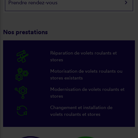
keyboard_arrow_right
Prendre rendez-vous
Nos prestations
Réparation de volets roulants et
stores
Motorisation de volets roulants ou
stores existants
Modernisation de volets roulants et
stores
Changement et installation de
volets roulants et stores