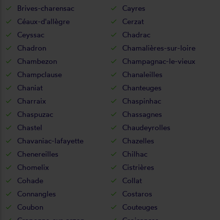
Brives-charensac
Cayres
Céaux-d'allègre
Cerzat
Ceyssac
Chadrac
Chadron
Chamalières-sur-loire
Chambezon
Champagnac-le-vieux
Champclause
Chanaleilles
Chaniat
Chanteuges
Charraix
Chaspinhac
Chaspuzac
Chassagnes
Chastel
Chaudeyrolles
Chavaniac-lafayette
Chazelles
Chenereilles
Chilhac
Chomelix
Cistrières
Cohade
Collat
Connangles
Costaros
Coubon
Couteuges