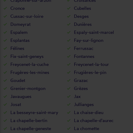
Craponne-sur-arzon
Croisances
Cronce
Cubelles
Cussac-sur-loire
Desges
Domeyrat
Dunières
Espalem
Espaly-saint-marcel
Esplantas
Fay-sur-lignon
Félines
Ferrussac
Fix-saint-geneys
Fontannes
Freycenet-la-cuche
Freycenet-la-tour
Frugères-les-mines
Frugières-le-pin
Goudet
Grazac
Grenier-montgon
Grèzes
Javaugues
Jax
Josat
Jullianges
La besseyre-saint-mary
La chaise-dieu
La chapelle-bertin
La chapelle-d'aurec
La chapelle-geneste
La chomette