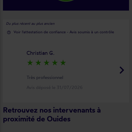
Du plus récent au plus ancien
Voir l'attestation de confiance - Avis soumis à un contrôle
help_outline
Christian G.
star_rate
star_rate
star_rate
star_rate
star_rate
keyboard_arrow_right
Très professionnel
Avis déposé le 31/07/2026
Retrouvez nos intervenants à
proximité de Ouides