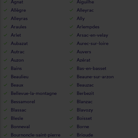
Agnat
Aiguilhe
Allègre
Alleyrac
Alleyras
Ally
Araules
Arlempdes
Arlet
Arsac-en-velay
Aubazat
Aurec-sur-loire
Autrac
Auvers
Auzon
Azérat
Bains
Bas-en-basset
Beaulieu
Beaune-sur-arzon
Beaux
Beauzac
Bellevue-la-montagne
Berbezit
Bessamorel
Blanzac
Blassac
Blavozy
Blesle
Boisset
Bonneval
Borne
Bournoncle-saint-pierre
Brioude