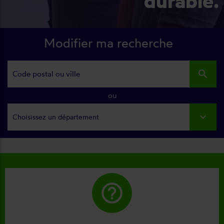
durable.
Modifier ma recherche
search
ou
Choisissez un département
help_outline