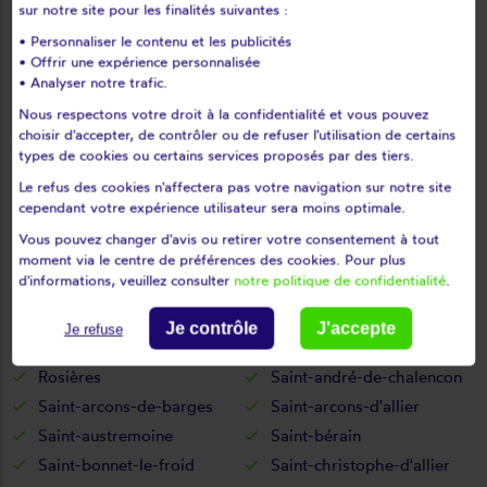
sur notre site pour les finalités suivantes :
Mazeyrat-d'allier
Mercoeur
• Personnaliser le contenu et les publicités
Mézères
Monistrol-d'allier
• Offrir une expérience personnalisée
Monistrol-sur-loire
Monlet
• Analyser notre trafic.
Montclard
Montfaucon-en-velay
Nous respectons votre droit à la confidentialité et vous pouvez
choisir d'accepter, de contrôler ou de refuser l'utilisation de certains
Montregard
Montusclat
types de cookies ou certains services proposés par des tiers.
Moudeyres
Paulhaguet
Le refus des cookies n'affectera pas votre navigation sur notre site
Pébrac
Pinols
cependant votre expérience utilisateur sera moins optimale.
Polignac
Pont-salomon
Vous pouvez changer d'avis ou retirer votre consentement à tout
Prades
Présailles
moment via le centre de préférences des cookies. Pour plus
d'informations, veuillez consulter
notre politique de confidentialité
.
Queyrières
Raucoules
Rauret
Retournac
Je contrôle
J'accepte
Je refuse
Riotord
Roche-en-régnier
Rosières
Saint-andré-de-chalencon
Saint-arcons-de-barges
Saint-arcons-d'allier
Saint-austremoine
Saint-bérain
Saint-bonnet-le-froid
Saint-christophe-d'allier