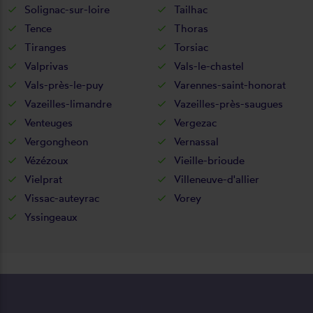
Solignac-sur-loire
Tailhac
Tence
Thoras
Tiranges
Torsiac
Valprivas
Vals-le-chastel
Vals-près-le-puy
Varennes-saint-honorat
Vazeilles-limandre
Vazeilles-près-saugues
Venteuges
Vergezac
Vergongheon
Vernassal
Vézézoux
Vieille-brioude
Vielprat
Villeneuve-d'allier
Vissac-auteyrac
Vorey
Yssingeaux