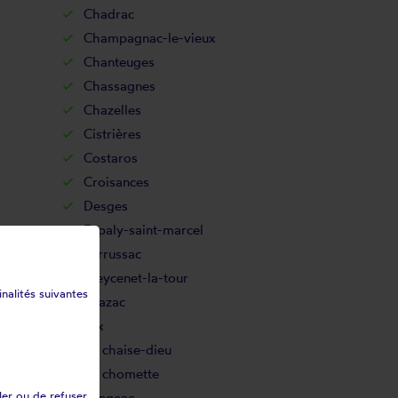
Chadrac
Champagnac-le-vieux
Chanteuges
Chassagnes
Chazelles
Cistrières
Costaros
Croisances
Desges
Espaly-saint-marcel
Ferrussac
Freycenet-la-tour
inalités suivantes
Grazac
Jax
La chaise-dieu
La chomette
ler ou de refuser
Langeac