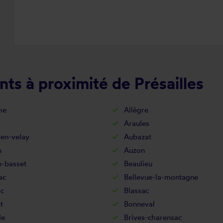
ts à proximité de Présailles
he
Allègre
Araules
-en-velay
Aubazat
s
Auzon
n-basset
Beaulieu
ac
Bellevue-la-montagne
ac
Blassac
t
Bonneval
de
Brives-charensac