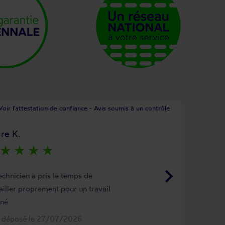
Voir l'attestation de confiance - Avis soumis à un contrôle
ire K.
star_rate
star_rate
star_rate
star_rate
keyboard_arrow_right
echnicien a pris le temps de
ailler proprement pour un travail
gné
s déposé le 27/07/2026