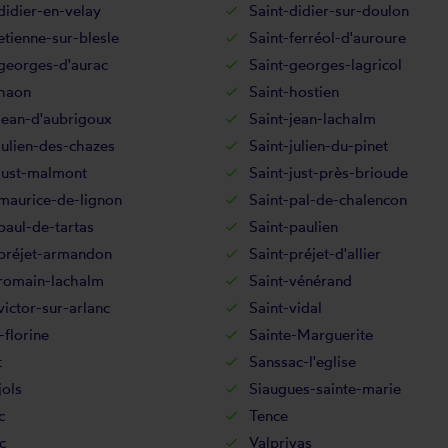
didier-en-velay
Saint-didier-sur-doulon
etienne-sur-blesle
Saint-ferréol-d'auroure
georges-d'aurac
Saint-georges-lagricol
-haon
Saint-hostien
jean-d'aubrigoux
Saint-jean-lachalm
julien-des-chazes
Saint-julien-du-pinet
just-malmont
Saint-just-près-brioude
maurice-de-lignon
Saint-pal-de-chalencon
paul-de-tartas
Saint-paulien
-préjet-armandon
Saint-préjet-d'allier
-romain-lachalm
Saint-vénérand
victor-sur-arlanc
Saint-vidal
-florine
Sainte-Marguerite
t
Sanssac-l'eglise
ols
Siaugues-sainte-marie
c
Tence
c
Valprivas