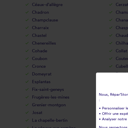
Céaux-d'allègre
Cerza
Chadron
Chamal
Champclause
Chanal
Charraix
Chasp
Chastel
Chaud
Chenereilles
Chilh
Cohade
Collat
Coubon
Coute
Cronce
Cubell
Domeyrat
Duniè
Esplantas
Fay-su
Fix-saint-geneys
Fonta
Nous, Répar'Store
Frugères-les-mines
Frugiè
:
Grenier-montgon
Grèze
• Personnaliser l
Josat
Jullia
• Offrir une exp
• Analyser notre 
La chapelle-bertin
La cha
Nous respectons v
La séauve-sur-semène
Lamo