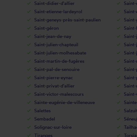
Saint-didier-d'allier
Saint-
Saint-etienne-lardeyrol
Saint-
Saint-geneys-près-saint-paulien
Saint-
Saint-géron
Saint
Saint-jean-de-nay
Saint-
Saint-julien-chapteuil
Saint-
Saint-julien-molhesabate
Saint-
Saint-martin-de-fugères
Saint-
Saint-pal-de-senouire
Saint-
Saint-pierre-eynac
Saint
Saint-privat-d'allier
Saint
Saint-victor-malescours
Saint-
Sainte-eugénie-de-villeneuve
Sainte
Salettes
Salzui
Sembadel
Séneuj
Solignac-sur-loire
Tailha
Tiranges
Torsia