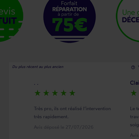
Du plus récent au plus ancien
help_outline
. .
Cla
star_rate
star_rate
star_rate
star_rate
star_rate
star_rate
Très pro, ils ont réalisé l’intervention
Le t
très rapidement.
trav
soi
Avis déposé le 27/07/2026
Avi