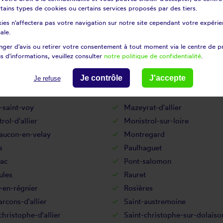
certains types de cookies ou certains services proposés par des tiers.
Laussonne
ies n'affectera pas votre navigation sur notre site cependant votre expérien
te-chilhac
Lavoûte-sur-loire
ale.
ambon-sur-lignon
Le mas-de-tence
ger d'avis ou retirer votre consentement à tout moment via le centre de p
tuis
Le Puy-en-Velay
s d'informations, veuillez consulter
notre politique de confidentialité
.
ing
Les estables
Je contrôle
J'accepte
Je refuse
Lorlanges
vers
Malvalette
-saint-voy
Mazeyrat-d'allier
rol-d'allier
Monistrol-sur-loire
aucon-en-velay
Montregard
s
Paulhaguet
ac
Pont-salomon
ules
Rauret
-en-régnier
Rosières
arcons-d'allier
Saint-austremoine
christophe-d'allier
Saint-christophe-sur-dolaiso