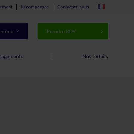
tement
Récompenses
Contactez-nous
tériel ?
Prendre RDV
keyboard_arrow_right
gagements
Nos forfaits