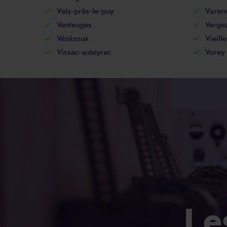
Vals-près-le-puy
Varen
Venteuges
Verge
Vézézoux
Vieill
Vissac-auteyrac
Vorey
L