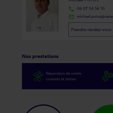
local_phone
06 07 54 56 10
mail_outline
michael.potus@repa
Prendre rendez-vous
Nos prestations
Réparation de volets
roulants et stores