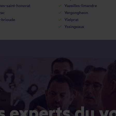
nes-saint-honorat
Vazeilles-limandre
zac
Vergongheon
e-brioude
Vielprat
Yssingeaux
es experts du v