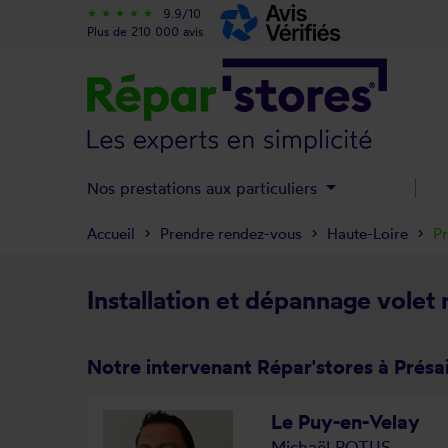
9.9/10
star_rate
star_rate
star_rate
star_rate
star_rate
Plus de 210 000 avis
Nos prestations aux particuliers
Accueil
Prendre rendez-vous
Haute-Loire
Pr
Installation et dépannage volet r
Notre intervenant Répar'stores à Présai
Le Puy-en-Velay
Michaël POTUS