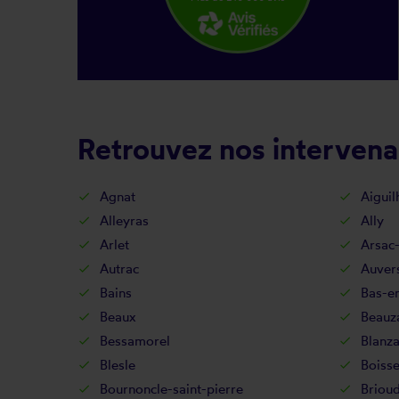
Retrouvez nos intervenan
Agnat
Aiguil
Alleyras
Ally
Arlet
Arsac
Autrac
Auver
Bains
Bas-e
Beaux
Beauz
Bessamorel
Blanz
Blesle
Boisse
Bournoncle-saint-pierre
Briou