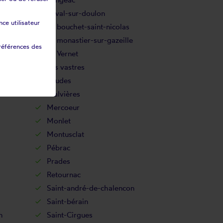
Laval-sur-doulon
ce utilisateur
Le bouchet-saint-nicolas
Le monastier-sur-gazeille
références des
Le Vernet
Les vastres
Loudes
Malvières
Mercoeur
Monlet
Montusclat
Pébrac
Prades
Retournac
Saint-andré-de-chalencon
Saint-bérain
n
Saint-Cirgues