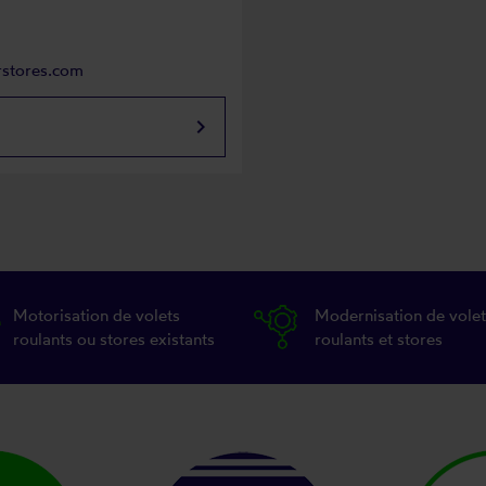
rstores.com
keyboard_arrow_right
Motorisation de volets
Modernisation de volet
roulants ou stores existants
roulants et stores