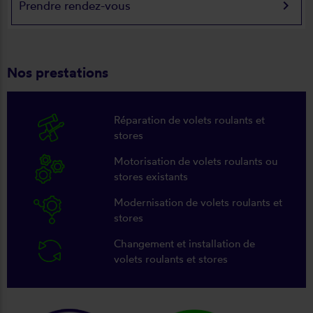
keyboard_arrow_right
Prendre rendez-vous
Nos prestations
Réparation de volets roulants et
stores
Motorisation de volets roulants ou
stores existants
Modernisation de volets roulants et
stores
Changement et installation de
volets roulants et stores