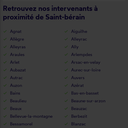
Retrouvez nos intervenants à
proximité de Saint-bérain
Agnat
Aiguilhe
Allègre
Alleyrac
Alleyras
Ally
Araules
Arlempdes
Arlet
Arsac-en-velay
Aubazat
Aurec-sur-loire
Autrac
Auvers
Auzon
Azérat
Bains
Bas-en-basset
Beaulieu
Beaune-sur-arzon
Beaux
Beauzac
Bellevue-la-montagne
Berbezit
Bessamorel
Blanzac