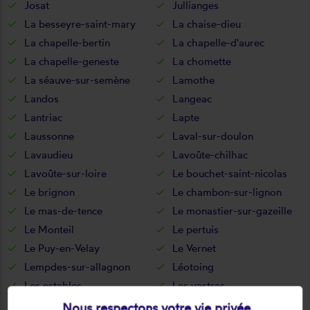
Josat
Jullianges
La besseyre-saint-mary
La chaise-dieu
La chapelle-bertin
La chapelle-d'aurec
La chapelle-geneste
La chomette
La séauve-sur-semène
Lamothe
Landos
Langeac
Lantriac
Lapte
Laussonne
Laval-sur-doulon
Lavaudieu
Lavoûte-chilhac
Lavoûte-sur-loire
Le bouchet-saint-nicolas
Le brignon
Le chambon-sur-lignon
Le mas-de-tence
Le monastier-sur-gazeille
Le Monteil
Le pertuis
Le Puy-en-Velay
Le Vernet
Lempdes-sur-allagnon
Léotoing
Les estables
Les vastres
Les villettes
Lissac
Nous respectons votre vie privée