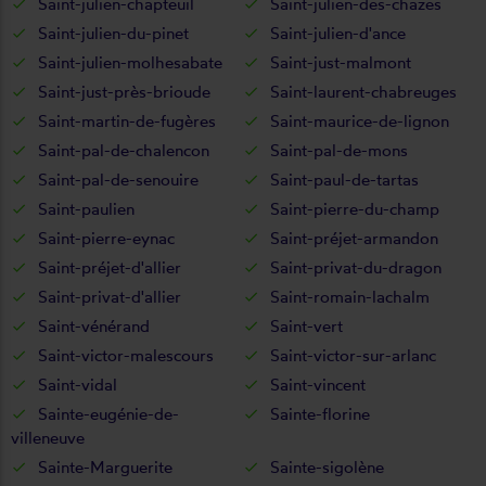
Saint-julien-chapteuil
Saint-julien-des-chazes
Saint-julien-du-pinet
Saint-julien-d'ance
Saint-julien-molhesabate
Saint-just-malmont
Saint-just-près-brioude
Saint-laurent-chabreuges
Saint-martin-de-fugères
Saint-maurice-de-lignon
Saint-pal-de-chalencon
Saint-pal-de-mons
Saint-pal-de-senouire
Saint-paul-de-tartas
Saint-paulien
Saint-pierre-du-champ
Saint-pierre-eynac
Saint-préjet-armandon
Saint-préjet-d'allier
Saint-privat-du-dragon
Saint-privat-d'allier
Saint-romain-lachalm
Saint-vénérand
Saint-vert
Saint-victor-malescours
Saint-victor-sur-arlanc
Saint-vidal
Saint-vincent
Sainte-eugénie-de-
Sainte-florine
villeneuve
Sainte-Marguerite
Sainte-sigolène