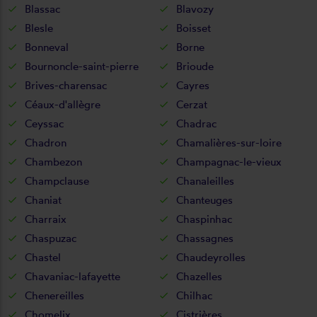
Blassac
Blavozy
Blesle
Boisset
Bonneval
Borne
Bournoncle-saint-pierre
Brioude
Brives-charensac
Cayres
Céaux-d'allègre
Cerzat
Ceyssac
Chadrac
Chadron
Chamalières-sur-loire
Chambezon
Champagnac-le-vieux
Champclause
Chanaleilles
Chaniat
Chanteuges
Charraix
Chaspinhac
Chaspuzac
Chassagnes
Chastel
Chaudeyrolles
Chavaniac-lafayette
Chazelles
Chenereilles
Chilhac
Chomelix
Cistrières