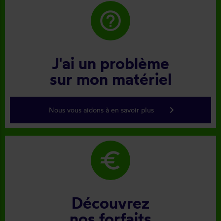
help_outline
J'ai un problème
sur mon matériel
keyboard_arrow_right
Nous vous aidons à en savoir plus
euro
Découvrez
nos forfaits