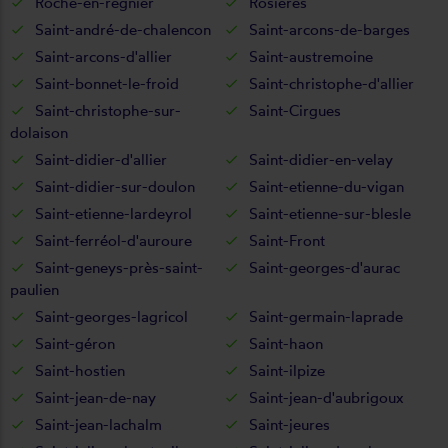
Roche-en-régnier
Rosières
Saint-andré-de-chalencon
Saint-arcons-de-barges
Saint-arcons-d'allier
Saint-austremoine
Saint-bonnet-le-froid
Saint-christophe-d'allier
Saint-christophe-sur-
Saint-Cirgues
dolaison
Saint-didier-d'allier
Saint-didier-en-velay
Saint-didier-sur-doulon
Saint-etienne-du-vigan
Saint-etienne-lardeyrol
Saint-etienne-sur-blesle
Saint-ferréol-d'auroure
Saint-Front
Saint-geneys-près-saint-
Saint-georges-d'aurac
paulien
Saint-georges-lagricol
Saint-germain-laprade
Saint-géron
Saint-haon
Saint-hostien
Saint-ilpize
Saint-jean-de-nay
Saint-jean-d'aubrigoux
Saint-jean-lachalm
Saint-jeures