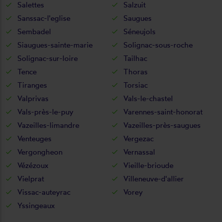
Salettes
Salzuit
Sanssac-l'eglise
Saugues
Sembadel
Séneujols
Siaugues-sainte-marie
Solignac-sous-roche
Solignac-sur-loire
Tailhac
Tence
Thoras
Tiranges
Torsiac
Valprivas
Vals-le-chastel
Vals-près-le-puy
Varennes-saint-honorat
Vazeilles-limandre
Vazeilles-près-saugues
Venteuges
Vergezac
Vergongheon
Vernassal
Vézézoux
Vieille-brioude
Vielprat
Villeneuve-d'allier
Vissac-auteyrac
Vorey
Yssingeaux