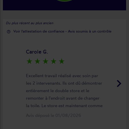
Du plus récent au plus ancien
Voir l'attestation de confiance - Avis soumis à un contrôle
help_outline
Carole G.
star_rate
star_rate
star_rate
star_rate
star_rate
Excellent travail réalisé avec soin par
keyboard_arrow_right
les 2 intervenants. Ils ont dû démontrer
entièrement le double store et le
remonter à l'endroit avant de changer
la toile. Le store est maintenant comme
neuf, parfaitement positionné et
Avis déposé le 01/08/2026
fonctionnel. Je recommande vivement
cette entreprise.