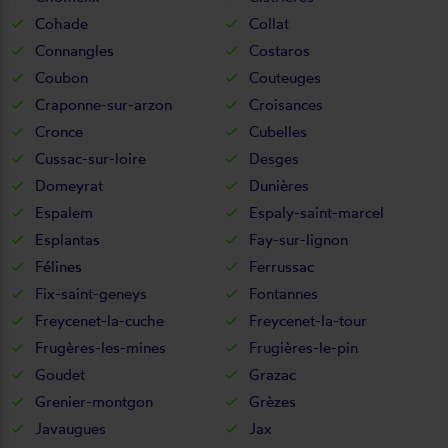
Cohade
Collat
Connangles
Costaros
Coubon
Couteuges
Craponne-sur-arzon
Croisances
Cronce
Cubelles
Cussac-sur-loire
Desges
Domeyrat
Dunières
Espalem
Espaly-saint-marcel
Esplantas
Fay-sur-lignon
Félines
Ferrussac
Fix-saint-geneys
Fontannes
Freycenet-la-cuche
Freycenet-la-tour
Frugères-les-mines
Frugières-le-pin
Goudet
Grazac
Grenier-montgon
Grèzes
Javaugues
Jax