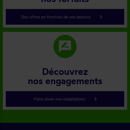
keyboard_arrow_right
Des offres en fonction de vos besoins
rate_review
Découvrez
nos engagements
keyboard_arrow_right
Faire durer nos installations