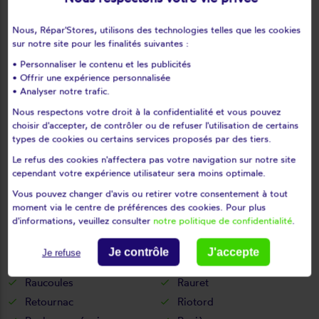
Lorlanges
Loudes
Nous, Répar'Stores, utilisons des technologies telles que les cookies
Lubilhac
Malrevers
sur notre site pour les finalités suivantes :
Malvalette
Malvières
• Personnaliser le contenu et les publicités
Mazerat-aurouze
Mazet-saint-voy
• Offrir une expérience personnalisée
Mazeyrat-d'allier
Mercoeur
• Analyser notre trafic.
Mézères
Monistrol-d'allier
Nous respectons votre droit à la confidentialité et vous pouvez
choisir d'accepter, de contrôler ou de refuser l'utilisation de certains
Monistrol-sur-loire
Monlet
types de cookies ou certains services proposés par des tiers.
Montclard
Montfaucon-en-velay
Le refus des cookies n'affectera pas votre navigation sur notre site
Montregard
Montusclat
cependant votre expérience utilisateur sera moins optimale.
Moudeyres
Ouides
Vous pouvez changer d'avis ou retirer votre consentement à tout
Paulhaguet
Pébrac
moment via le centre de préférences des cookies. Pour plus
d'informations, veuillez consulter
notre politique de confidentialité
.
Pinols
Polignac
Pont-salomon
Prades
Je contrôle
J'accepte
Je refuse
Présailles
Queyrières
Raucoules
Rauret
Retournac
Riotord