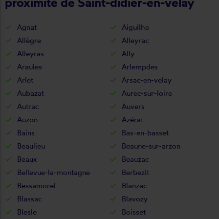
proximité de Saint-didier-en-velay
Agnat
Aiguilhe
Allègre
Alleyrac
Alleyras
Ally
Araules
Arlempdes
Arlet
Arsac-en-velay
Aubazat
Aurec-sur-loire
Autrac
Auvers
Auzon
Azérat
Bains
Bas-en-basset
Beaulieu
Beaune-sur-arzon
Beaux
Beauzac
Bellevue-la-montagne
Berbezit
Bessamorel
Blanzac
Blassac
Blavozy
Blesle
Boisset