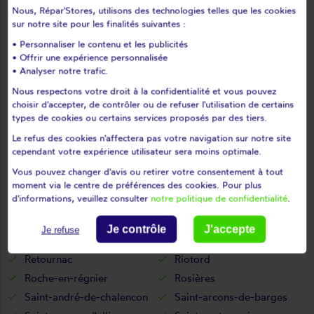
Nous, Répar'Stores, utilisons des technologies telles que les cookies
Malvalette
Malvières
sur notre site pour les finalités suivantes :
Mazerat-aurouze
Mazet-saint-voy
• Personnaliser le contenu et les publicités
Mazeyrat-d'allier
Mercoeur
• Offrir une expérience personnalisée
Mézères
Monistrol-d'allier
• Analyser notre trafic.
Monistrol-sur-loire
Monlet
Nous respectons votre droit à la confidentialité et vous pouvez
choisir d'accepter, de contrôler ou de refuser l'utilisation de certains
Montclard
Montfaucon-en-velay
types de cookies ou certains services proposés par des tiers.
Montregard
Montusclat
Le refus des cookies n'affectera pas votre navigation sur notre site
Moudeyres
Ouides
cependant votre expérience utilisateur sera moins optimale.
Paulhaguet
Pébrac
Vous pouvez changer d'avis ou retirer votre consentement à tout
Pinols
Polignac
moment via le centre de préférences des cookies. Pour plus
d'informations, veuillez consulter
notre politique de confidentialité
.
Pont-salomon
Prades
Présailles
Queyrières
Je contrôle
J'accepte
Je refuse
Raucoules
Rauret
Retournac
Riotord
Roche-en-régnier
Rosières
Saint-andré-de-chalencon
Saint-arcons-de-barges