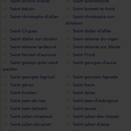
Saint-arcons-d'allier
Saint-austremoine
Saint-bérain
Saint-bonnet-le-froid
Saint-christophe-d'allier
Saint-christophe-sur-
dolaison
Saint-Cirgues
Saint-didier-d'allier
Saint-didier-sur-doulon
Saint-etienne-du-vigan
Saint-etienne-lardeyrol
Saint-etienne-sur-blesle
Saint-ferréol-d'auroure
Saint-Front
Saint-geneys-près-saint-
Saint-georges-d'aurac
paulien
Saint-georges-lagricol
Saint-germain-laprade
Saint-géron
Saint-haon
Saint-hostien
Saint-ilpize
Saint-jean-de-nay
Saint-jean-d'aubrigoux
Saint-jean-lachalm
Saint-jeures
Saint-julien-chapteuil
Saint-julien-des-chazes
Saint-julien-du-pinet
Saint-julien-d'ance