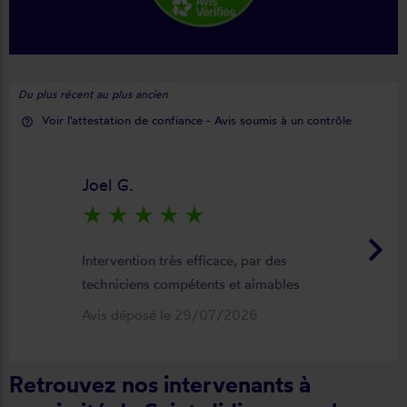
Du plus récent au plus ancien
Voir l'attestation de confiance - Avis soumis à un contrôle
help_outline
Joel G.
star_rate
star_rate
star_rate
star_rate
star_rate
keyboard_arrow_right
Intervention très efficace, par des
techniciens compétents et aimables
Avis déposé le 29/07/2026
Retrouvez nos intervenants à