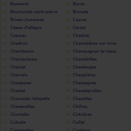
Bonneval
Borne
Bournoncle-saint-pierre
Brioude
Brives-charensac
Cayres
Céaux-d'allègre
Cerzat
Ceyssac
Chadrac
Chadron
Chamalières-sur-loire
Chambezon
Champagnac-le-vieux
Champclause
Chanaleilles
Chaniat
Chanteuges
Charraix
Chaspinhac
Chaspuzac
Chassagnes
Chastel
Chaudeyrolles
Chavaniac-lafayette
Chazelles
Chenereilles
Chilhac
Chomelix
Cistrières
Cohade
Collat
Connangles
Costaros