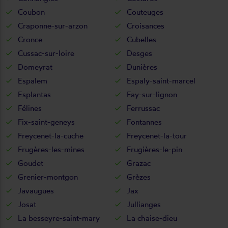
Coubon
Couteuges
Craponne-sur-arzon
Croisances
Cronce
Cubelles
Cussac-sur-loire
Desges
Domeyrat
Dunières
Espalem
Espaly-saint-marcel
Esplantas
Fay-sur-lignon
Félines
Ferrussac
Fix-saint-geneys
Fontannes
Freycenet-la-cuche
Freycenet-la-tour
Frugères-les-mines
Frugières-le-pin
Goudet
Grazac
Grenier-montgon
Grèzes
Javaugues
Jax
Josat
Jullianges
La besseyre-saint-mary
La chaise-dieu