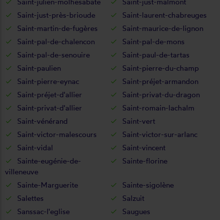
Saint-julien-molhesabate
Saint-just-malmont
Saint-just-près-brioude
Saint-laurent-chabreuges
Saint-martin-de-fugères
Saint-maurice-de-lignon
Saint-pal-de-chalencon
Saint-pal-de-mons
Saint-pal-de-senouire
Saint-paul-de-tartas
Saint-paulien
Saint-pierre-du-champ
Saint-pierre-eynac
Saint-préjet-armandon
Saint-préjet-d'allier
Saint-privat-du-dragon
Saint-privat-d'allier
Saint-romain-lachalm
Saint-vénérand
Saint-vert
Saint-victor-malescours
Saint-victor-sur-arlanc
Saint-vidal
Saint-vincent
Sainte-eugénie-de-
Sainte-florine
villeneuve
Sainte-Marguerite
Sainte-sigolène
Salettes
Salzuit
Sanssac-l'eglise
Saugues