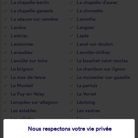
La chapelle-bertin
La chapelle-d'aurec
La chapelle-geneste
La chomette
La séauve-sur-semène
Lamothe
Landos
Langeac
Lantriac
Lapte
Laussonne
Laval-sur-doulon
Lavaudieu
Lavoûte-chilhac
Lavoûte-sur-loire
Le bouchet-saint-nicolas
Le brignon
Le chambon-sur-lignon
Le mas-de-tence
Le monastier-sur-gazeille
Le Monteil
Le pertuis
Le Puy-en-Velay
Le Vernet
Lempdes-sur-allagnon
Léotoing
Les estables
Les vastres
Les villettes
Lissac
Lorlanges
Loudes
Nous respectons votre vie privée
Lubilhac
Malrevers