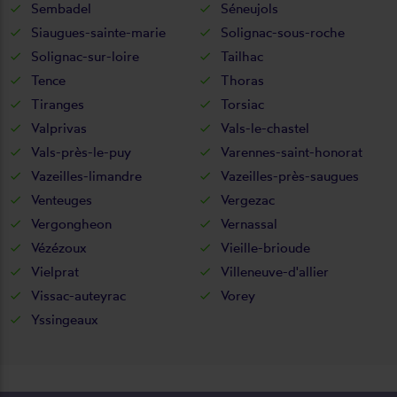
Sembadel
Séneujols
Siaugues-sainte-marie
Solignac-sous-roche
Solignac-sur-loire
Tailhac
Tence
Thoras
Tiranges
Torsiac
Valprivas
Vals-le-chastel
Vals-près-le-puy
Varennes-saint-honorat
Vazeilles-limandre
Vazeilles-près-saugues
Venteuges
Vergezac
Vergongheon
Vernassal
Vézézoux
Vieille-brioude
Vielprat
Villeneuve-d'allier
Vissac-auteyrac
Vorey
Yssingeaux