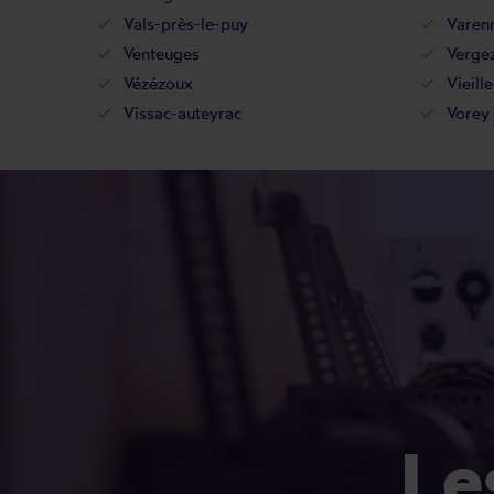
Vals-près-le-puy
Varen
Venteuges
Verge
Vézézoux
Vieill
Vissac-auteyrac
Vorey
L