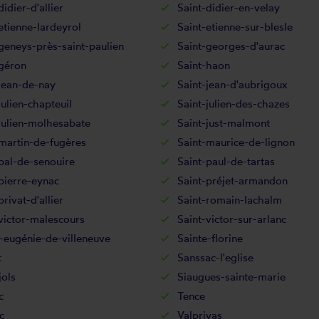
didier-d'allier
Saint-didier-en-velay
etienne-lardeyrol
Saint-etienne-sur-blesle
geneys-près-saint-paulien
Saint-georges-d'aurac
-géron
Saint-haon
jean-de-nay
Saint-jean-d'aubrigoux
julien-chapteuil
Saint-julien-des-chazes
julien-molhesabate
Saint-just-malmont
martin-de-fugères
Saint-maurice-de-lignon
pal-de-senouire
Saint-paul-de-tartas
pierre-eynac
Saint-préjet-armandon
privat-d'allier
Saint-romain-lachalm
victor-malescours
Saint-victor-sur-arlanc
-eugénie-de-villeneuve
Sainte-florine
t
Sanssac-l'eglise
ols
Siaugues-sainte-marie
c
Tence
c
Valprivas