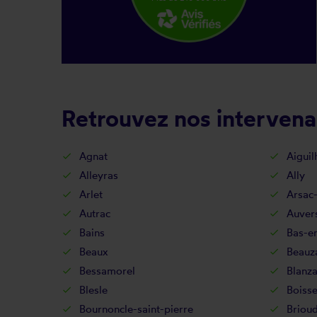
Retrouvez nos intervenan
Agnat
Aiguil
Alleyras
Ally
Arlet
Arsac
Autrac
Auver
Bains
Bas-e
Beaux
Beauz
Bessamorel
Blanz
Blesle
Boisse
Bournoncle-saint-pierre
Briou