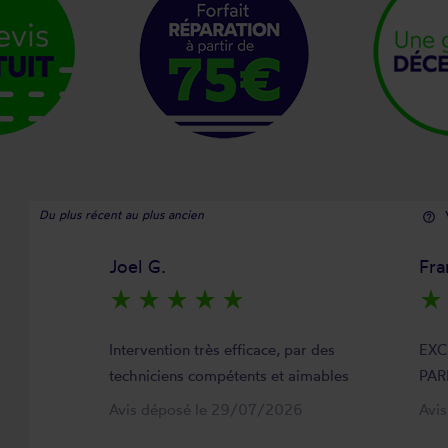
Du plus récent au plus ancien
help_outline
Joel G.
Fra
star_rate
star_rate
star_rate
star_rate
star_rate
star_rate
Intervention très efficace, par des
EXC
techniciens compétents et aimables
PAR
Avis déposé le 29/07/2026
Avi