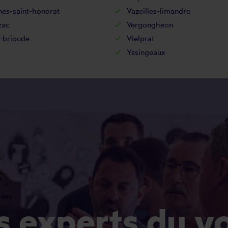
nes-saint-honorat
Vazeilles-limandre
zac
Vergongheon
e-brioude
Vielprat
Yssingeaux
es experts du v