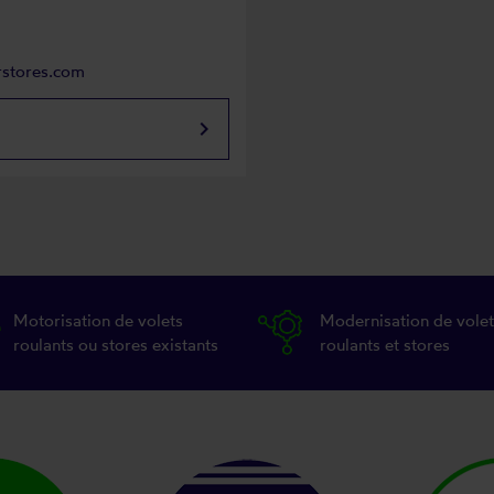
rstores.com
keyboard_arrow_right
Motorisation de volets
Modernisation de volet
roulants ou stores existants
roulants et stores