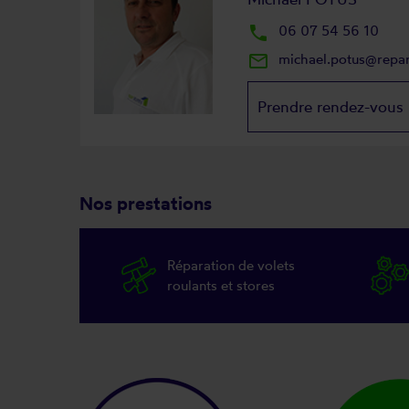
local_phone
06 07 54 56 10
mail_outline
michael.potus@repa
Prendre rendez-vous
Nos prestations
Réparation de volets
roulants et stores