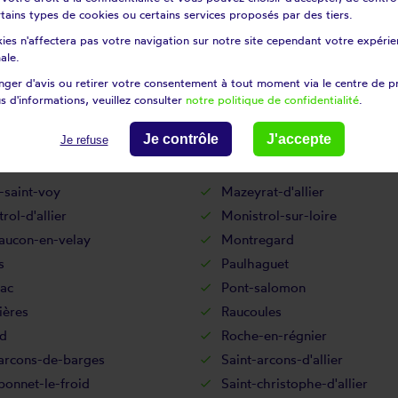
certains types de cookies ou certains services proposés par des tiers.
Laussonne
ies n'affectera pas votre navigation sur notre site cependant votre expérien
te-chilhac
Lavoûte-sur-loire
ale.
ambon-sur-lignon
Le mas-de-tence
ger d'avis ou retirer votre consentement à tout moment via le centre de p
tuis
Le Puy-en-Velay
s d'informations, veuillez consulter
notre politique de confidentialité
.
ing
Les estables
Je contrôle
J'accepte
Je refuse
Lorlanges
vers
Malvalette
-saint-voy
Mazeyrat-d'allier
rol-d'allier
Monistrol-sur-loire
aucon-en-velay
Montregard
s
Paulhaguet
ac
Pont-salomon
ières
Raucoules
rd
Roche-en-régnier
-arcons-de-barges
Saint-arcons-d'allier
bonnet-le-froid
Saint-christophe-d'allier