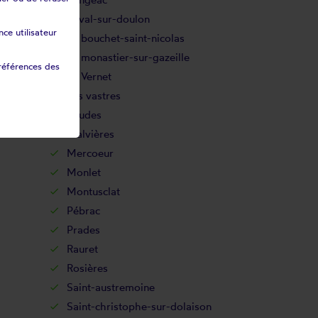
Laval-sur-doulon
ce utilisateur
Le bouchet-saint-nicolas
Le monastier-sur-gazeille
références des
Le Vernet
Les vastres
Loudes
Malvières
Mercoeur
Monlet
Montusclat
Pébrac
Prades
Rauret
Rosières
Saint-austremoine
Saint-christophe-sur-dolaison