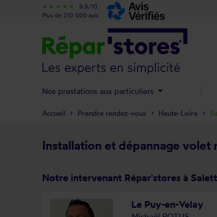
9.9/10
star_rate
star_rate
star_rate
star_rate
star_rate
Plus de 210 000 avis
Nos prestations aux particuliers
Accueil
Prendre rendez-vous
Haute-Loire
Sa
Installation et dépannage volet 
Notre intervenant Répar'stores à Salet
Le Puy-en-Velay
Michaël POTUS