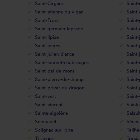
Saint-Cirgues
Saint-
Saint-etienne-du-vigan
Saint-
Saint-Front
Saint-
Saint-germain-laprade
Saint
Saint-ilpize
Saint-
Saint-jeures
Saint-
Saint-julien-d'ance
Saint-
Saint-laurent-chabreuges
Saint-
Saint-pal-de-mons
Saint-
Saint-pierre-du-champ
Saint-
Saint-privat-du-dragon
Saint-
Saint-vert
Saint-
Saint-vincent
Sainte
Sainte-sigolène
Salzui
Sembadel
Séneuj
Solignac-sur-loire
Tailha
Tiranges
Torsia