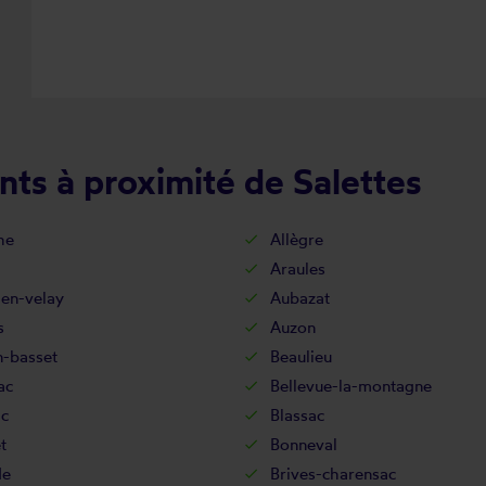
ts à proximité de Salettes
he
Allègre
Araules
-en-velay
Aubazat
s
Auzon
n-basset
Beaulieu
ac
Bellevue-la-montagne
ac
Blassac
t
Bonneval
de
Brives-charensac