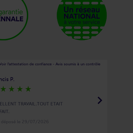
Voir l'attestation de confiance - Avis soumis à un contrôle
ncis P.
star_rate
star_rate
star_rate
star_rate
keyboard_arrow_right
ELLENT TRAVAIL.TOUT ETAIT
FAIT.
s déposé le 29/07/2026