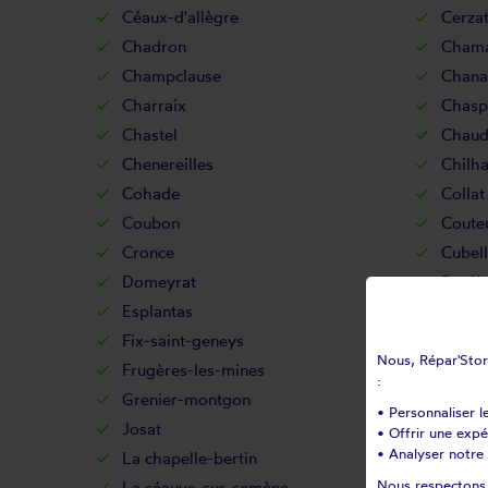
Céaux-d'allègre
Cerza
Chadron
Chamal
Champclause
Chanal
Charraix
Chasp
Chastel
Chaud
Chenereilles
Chilh
Cohade
Collat
Coubon
Coute
Cronce
Cubell
Domeyrat
Duniè
Esplantas
Fay-su
Fix-saint-geneys
Fonta
Nous, Répar'Store
Frugères-les-mines
Frugiè
:
Grenier-montgon
Grèze
• Personnaliser l
Josat
Jullia
• Offrir une exp
• Analyser notre 
La chapelle-bertin
La cha
Nous respectons v
La séauve-sur-semène
Lamo