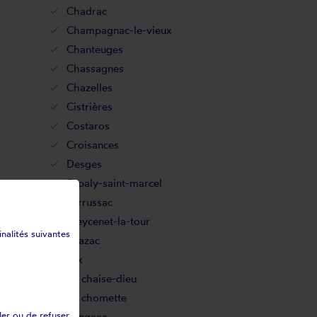
Chadrac
Champagnac-le-vieux
Chanteuges
Chassagnes
Chazelles
Cistrières
Costaros
Croisances
Desges
Espaly-saint-marcel
Ferrussac
Freycenet-la-tour
inalités suivantes
Grazac
Jax
La chaise-dieu
La chomette
ler ou de refuser
Langeac