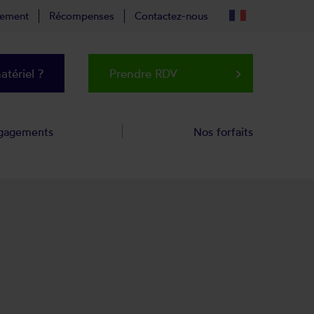
tement
Récompenses
Contactez-nous
tériel ?
Prendre RDV
keyboard_arrow_right
gagements
Nos forfaits