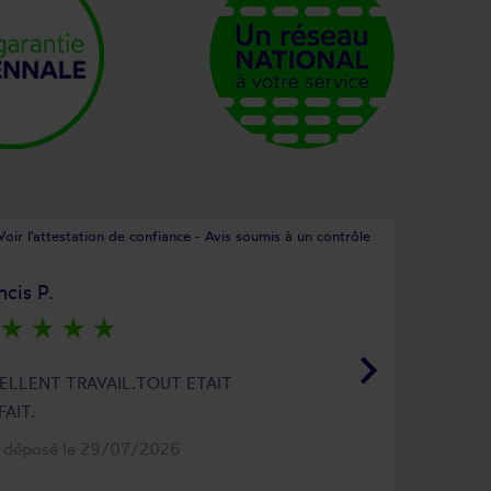
Voir l'attestation de confiance - Avis soumis à un contrôle
ncis P.
star_rate
star_rate
star_rate
star_rate
keyboard_arrow_right
ELLENT TRAVAIL.TOUT ETAIT
FAIT.
s déposé le 29/07/2026