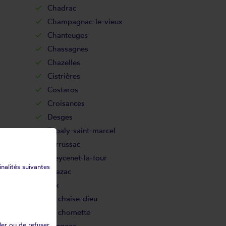
Chadrac
Champagnac-le-vieux
Chanteuges
Chassagnes
Chazelles
Cistrières
Costaros
Croisances
Desges
Espaly-saint-marcel
Ferrussac
Freycenet-la-tour
inalités suivantes
Grazac
Jax
La chaise-dieu
La chomette
ler ou de refuser
Langeac