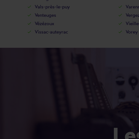
Vals-près-le-puy
Varen
Venteuges
Verge
Vézézoux
Vieill
Vissac-auteyrac
Vorey
L