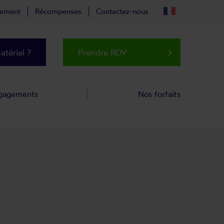
tement
Récompenses
Contactez-nous
tériel ?
Prendre RDV
keyboard_arrow_right
gagements
Nos forfaits