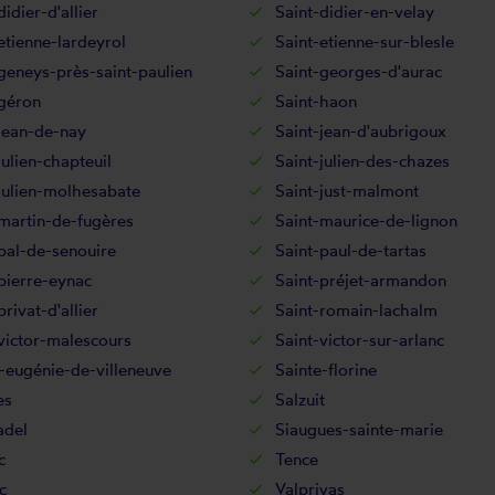
didier-d'allier
Saint-didier-en-velay
etienne-lardeyrol
Saint-etienne-sur-blesle
geneys-près-saint-paulien
Saint-georges-d'aurac
-géron
Saint-haon
jean-de-nay
Saint-jean-d'aubrigoux
julien-chapteuil
Saint-julien-des-chazes
julien-molhesabate
Saint-just-malmont
martin-de-fugères
Saint-maurice-de-lignon
pal-de-senouire
Saint-paul-de-tartas
pierre-eynac
Saint-préjet-armandon
privat-d'allier
Saint-romain-lachalm
victor-malescours
Saint-victor-sur-arlanc
-eugénie-de-villeneuve
Sainte-florine
es
Salzuit
del
Siaugues-sainte-marie
c
Tence
c
Valprivas