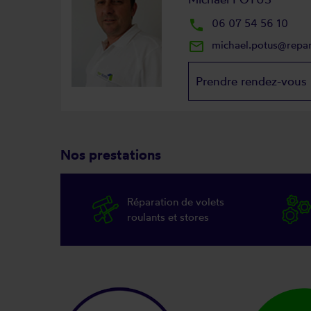
local_phone
06 07 54 56 10
mail_outline
michael.potus@repa
Prendre rendez-vous
Nos prestations
Réparation de volets
roulants et stores