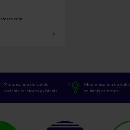
rstores.com
keyboard_arrow_right
Motorisation de volets
Modernisation de volet
roulants ou stores existants
roulants et stores