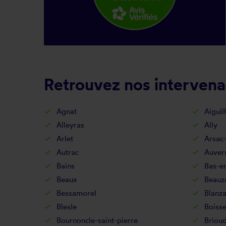
Retrouvez nos intervena
Agnat
Aiguil
Alleyras
Ally
Arlet
Arsac
Autrac
Auver
Bains
Bas-e
Beaux
Beauz
Bessamorel
Blanz
Blesle
Boisse
Bournoncle-saint-pierre
Briou