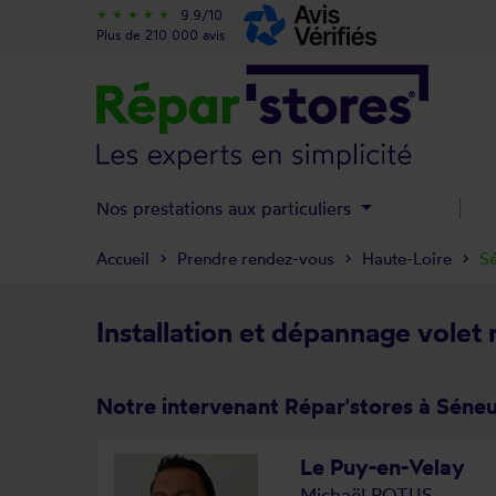
9.9/10
star_rate
star_rate
star_rate
star_rate
star_rate
Plus de 210 000 avis
Nos prestations aux particuliers
Accueil
Prendre rendez-vous
Haute-Loire
Sé
Installation et dépannage volet 
Notre intervenant Répar'stores à Séneu
Le Puy-en-Velay
Michaël POTUS