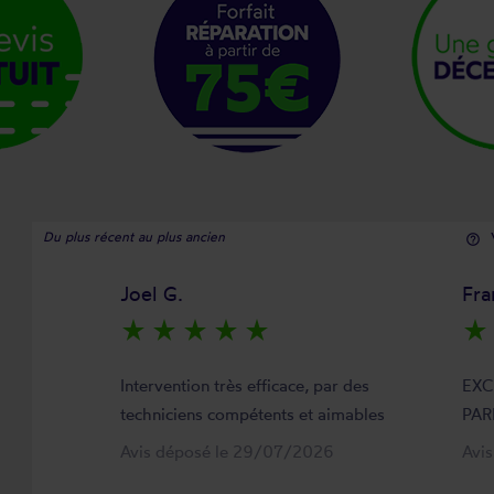
Du plus récent au plus ancien
help_outline
Joel G.
Fra
star_rate
star_rate
star_rate
star_rate
star_rate
star_rate
Intervention très efficace, par des
EXC
techniciens compétents et aimables
PAR
Avis déposé le 29/07/2026
Avi