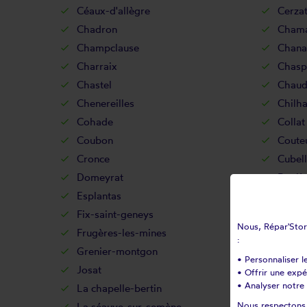
Céaux-d'allègre
Cerza
Chadron
Chamal
Champclause
Chanal
Charraix
Chasp
Chastel
Chaud
Chenereilles
Chilh
Cohade
Collat
Coubon
Coute
Cronce
Cubell
Domeyrat
Duniè
Esplantas
Fay-su
Fix-saint-geneys
Fonta
Nous, Répar'Store
Frugères-les-mines
Frugiè
:
Grenier-montgon
Grèze
• Personnaliser l
Josat
Jullia
• Offrir une exp
• Analyser notre 
La chapelle-bertin
La cha
Nous respectons v
La séauve-sur-semène
Lamo