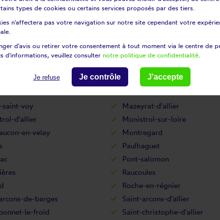
certains types de cookies ou certains services proposés par des tiers.
Laussonne
ies n'affectera pas votre navigation sur notre site cependant votre expérien
te-chilhac
Lavoûte-sur-loire
ale.
ambon-sur-lignon
Le mas-de-tence
ger d'avis ou retirer votre consentement à tout moment via le centre de p
tuis
Le Puy-en-Velay
s d'informations, veuillez consulter
notre politique de confidentialité
.
ing
Les estables
Je contrôle
J'accepte
Je refuse
Lorlanges
vers
Malvalette
-saint-voy
Mazeyrat-d'allier
rol-d'allier
Monistrol-sur-loire
aucon-en-velay
Montregard
s
Paulhaguet
ac
Pont-salomon
ières
Raucoules
rd
Roche-en-régnier
-arcons-de-barges
Saint-arcons-d'allier
bonnet-le-froid
Saint-christophe-d'allier