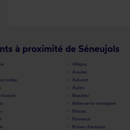
nts à proximité de Séneujols
he
Allègre
Araules
-en-velay
Aubazat
s
Auzon
n-basset
Beaulieu
ac
Bellevue-la-montagne
ac
Blassac
t
Bonneval
de
Brives-charensac