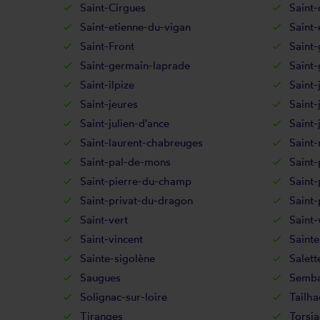
Saint-Cirgues
Saint-
Saint-etienne-du-vigan
Saint-
Saint-Front
Saint-
Saint-germain-laprade
Saint
Saint-ilpize
Saint-
Saint-jeures
Saint-
Saint-julien-d'ance
Saint-
Saint-laurent-chabreuges
Saint-
Saint-pal-de-mons
Saint-
Saint-pierre-du-champ
Saint-
Saint-privat-du-dragon
Saint-
Saint-vert
Saint-
Saint-vincent
Sainte
Sainte-sigolène
Salett
Saugues
Semba
Solignac-sur-loire
Tailha
Tiranges
Torsia