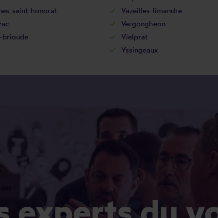
nes-saint-honorat
Vazeilles-limandre
zac
Vergongheon
e-brioude
Vielprat
Yssingeaux
es experts du v