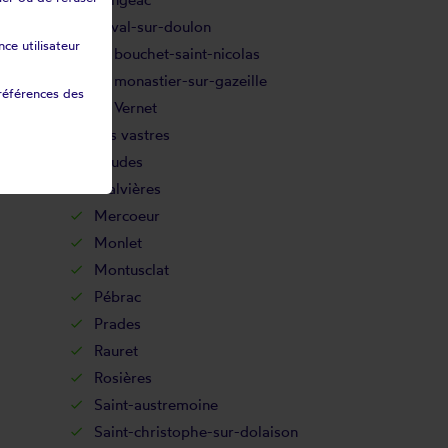
Laval-sur-doulon
ce utilisateur
Le bouchet-saint-nicolas
Le monastier-sur-gazeille
références des
Le Vernet
Les vastres
Loudes
Malvières
Mercoeur
Monlet
Montusclat
Pébrac
Prades
Rauret
Rosières
Saint-austremoine
Saint-christophe-sur-dolaison