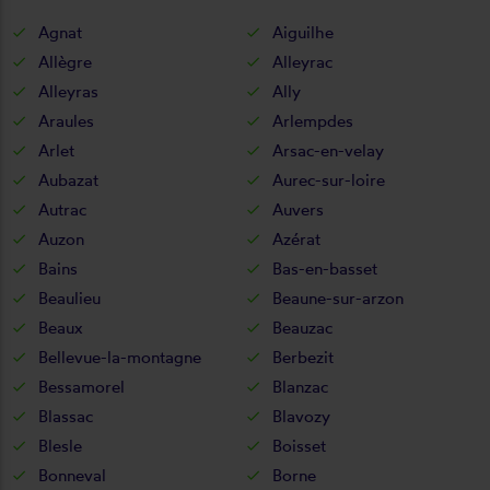
Agnat
Aiguilhe
Allègre
Alleyrac
Alleyras
Ally
Araules
Arlempdes
Arlet
Arsac-en-velay
Aubazat
Aurec-sur-loire
Autrac
Auvers
Auzon
Azérat
Bains
Bas-en-basset
Beaulieu
Beaune-sur-arzon
Beaux
Beauzac
Bellevue-la-montagne
Berbezit
Bessamorel
Blanzac
Blassac
Blavozy
Blesle
Boisset
Bonneval
Borne