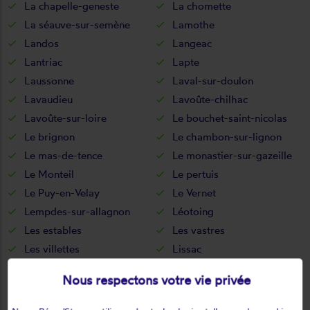
La chapelle-geneste
La chomette
La séauve-sur-semène
Lamothe
Landos
Langeac
Lantriac
Lapte
Laussonne
Laval-sur-doulon
Lavaudieu
Lavoûte-chilhac
Lavoûte-sur-loire
Le bouchet-saint-nicolas
Le brignon
Le chambon-sur-lignon
Le mas-de-tence
Le monastier-sur-gazeille
Le Monteil
Le pertuis
Le Puy-en-Velay
Le Vernet
Lempdes-sur-allagnon
Léotoing
Les estables
Les vastres
Les villettes
Lissac
Lorlanges
Loudes
Nous respectons votre vie privée
Lubilhac
Malrevers
Malvalette
Malvières