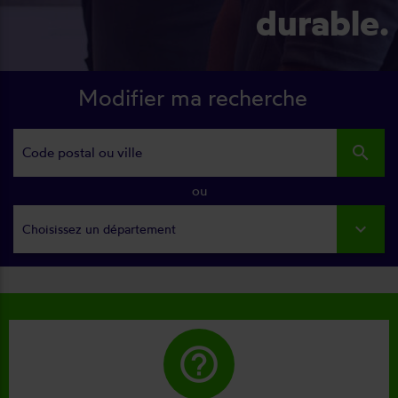
durable.
Modifier ma recherche
search
ou
Choisissez un département
help_outline