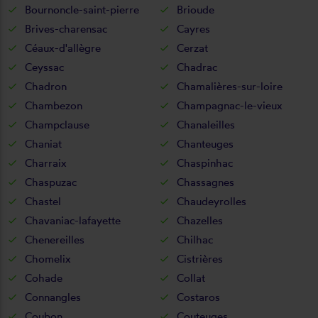
Bournoncle-saint-pierre
Brioude
Brives-charensac
Cayres
Céaux-d'allègre
Cerzat
Ceyssac
Chadrac
Chadron
Chamalières-sur-loire
Chambezon
Champagnac-le-vieux
Champclause
Chanaleilles
Chaniat
Chanteuges
Charraix
Chaspinhac
Chaspuzac
Chassagnes
Chastel
Chaudeyrolles
Chavaniac-lafayette
Chazelles
Chenereilles
Chilhac
Chomelix
Cistrières
Cohade
Collat
Connangles
Costaros
Coubon
Couteuges