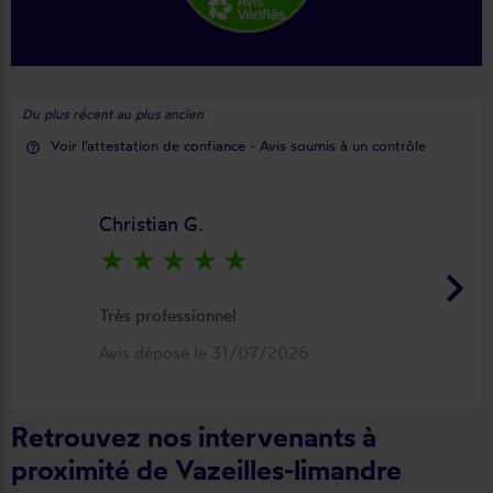
Du plus récent au plus ancien
Voir l'attestation de confiance - Avis soumis à un contrôle
help_outline
Christian G.
star_rate
star_rate
star_rate
star_rate
star_rate
keyboard_arrow_right
Très professionnel
Avis déposé le 31/07/2026
Retrouvez nos intervenants à
proximité de Vazeilles-limandre