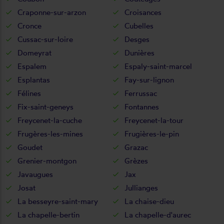
Craponne-sur-arzon
Croisances
Cronce
Cubelles
Cussac-sur-loire
Desges
Domeyrat
Dunières
Espalem
Espaly-saint-marcel
Esplantas
Fay-sur-lignon
Félines
Ferrussac
Fix-saint-geneys
Fontannes
Freycenet-la-cuche
Freycenet-la-tour
Frugères-les-mines
Frugières-le-pin
Goudet
Grazac
Grenier-montgon
Grèzes
Javaugues
Jax
Josat
Jullianges
La besseyre-saint-mary
La chaise-dieu
La chapelle-bertin
La chapelle-d'aurec