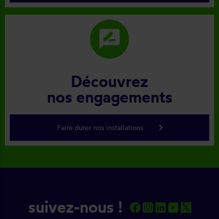
rate_review
Découvrez
nos engagements
keyboard_arrow_right
Faire durer nos installations
suivez-nous !