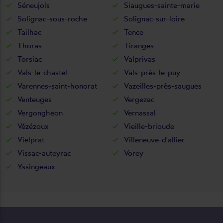
Séneujols
Siaugues-sainte-marie
Solignac-sous-roche
Solignac-sur-loire
Tailhac
Tence
Thoras
Tiranges
Torsiac
Valprivas
Vals-le-chastel
Vals-près-le-puy
Varennes-saint-honorat
Vazeilles-près-saugues
Venteuges
Vergezac
Vergongheon
Vernassal
Vézézoux
Vieille-brioude
Vielprat
Villeneuve-d'allier
Vissac-auteyrac
Vorey
Yssingeaux