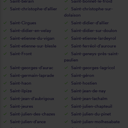
Saint-bérain
Saint-bonnet-le-froid
Saint-christophe-d'allier
Saint-christophe-sur-
dolaison
Saint-Cirgues
Saint-didier-d'allier
Saint-didier-en-velay
Saint-didier-sur-doulon
Saint-etienne-du-vigan
Saint-etienne-lardeyrol
Saint-etienne-sur-blesle
Saint-ferréol-d'auroure
Saint-Front
Saint-geneys-près-saint-
paulien
Saint-georges-d'aurac
Saint-georges-lagricol
Saint-germain-laprade
Saint-géron
Saint-haon
Saint-hostien
Saint-ilpize
Saint-jean-de-nay
Saint-jean-d'aubrigoux
Saint-jean-lachalm
Saint-jeures
Saint-julien-chapteuil
Saint-julien-des-chazes
Saint-julien-du-pinet
Saint-julien-d'ance
Saint-julien-molhesabate