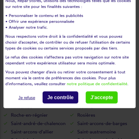
Nous, Répar'Stores, utilisons des technologies telles que les cookies
Mazerat-aurouze
Mazet-saint-voy
sur notre site pour les finalités suivantes :
Mazeyrat-d'allier
Mercoeur
• Personnaliser le contenu et les publicités
• Offrir une expérience personnalisée
Mézères
Monistrol-d'allier
• Analyser notre trafic.
Monistrol-sur-loire
Monlet
Nous respectons votre droit à la confidentialité et vous pouvez
Montclard
Montfaucon-en-velay
choisir d'accepter, de contrôler ou de refuser l'utilisation de certains
Montregard
Montusclat
types de cookies ou certains services proposés par des tiers.
Moudeyres
Ouides
Le refus des cookies n'affectera pas votre navigation sur notre site
cependant votre expérience utilisateur sera moins optimale.
Paulhaguet
Pébrac
Vous pouvez changer d'avis ou retirer votre consentement à tout
Pinols
Polignac
moment via le centre de préférences des cookies. Pour plus
Pont-salomon
Prades
d'informations, veuillez consulter
notre politique de confidentialité
.
Présailles
Queyrières
Je contrôle
J'accepte
Raucoules
Rauret
Je refuse
Retournac
Riotord
Roche-en-régnier
Rosières
Saint-andré-de-chalencon
Saint-arcons-de-barges
Saint-arcons-d'allier
Saint-austremoine