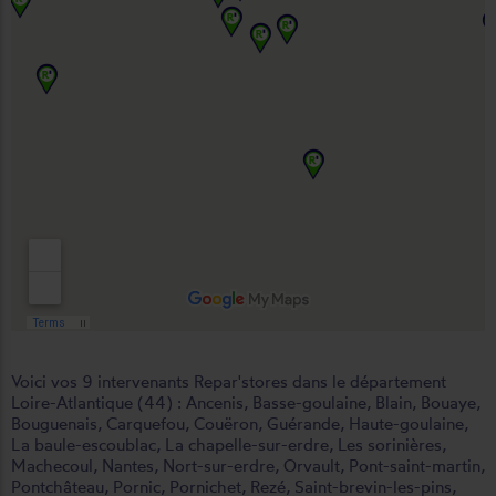
Voici vos 9 intervenants Repar'stores dans le département
Loire-Atlantique (44) :
Ancenis
,
Basse-goulaine
,
Blain
,
Bouaye
,
Bouguenais
,
Carquefou
,
Couëron
,
Guérande
,
Haute-goulaine
,
La baule-escoublac
,
La chapelle-sur-erdre
,
Les sorinières
,
Machecoul
,
Nantes
,
Nort-sur-erdre
,
Orvault
,
Pont-saint-martin
,
Pontchâteau
,
Pornic
,
Pornichet
,
Rezé
,
Saint-brevin-les-pins
,