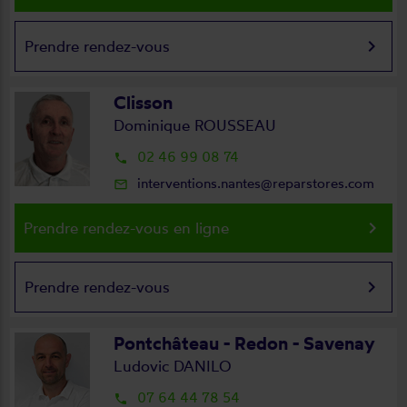
keyboard_arrow_right
Prendre rendez-vous
Clisson
Dominique ROUSSEAU
02 46 99 08 74
local_phone
interventions.nantes@reparstores.com
mail_outline
keyboard_arrow_right
Prendre rendez-vous en ligne
keyboard_arrow_right
Prendre rendez-vous
Pontchâteau - Redon - Savenay
Ludovic DANILO
07 64 44 78 54
local_phone