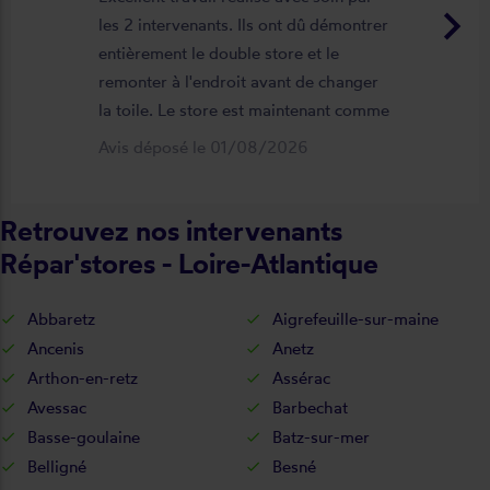
keyboard_arrow_right
les 2 intervenants. Ils ont dû démontrer
entièrement le double store et le
remonter à l'endroit avant de changer
la toile. Le store est maintenant comme
neuf, parfaitement positionné et
Avis déposé le 01/08/2026
fonctionnel. Je recommande vivement
cette entreprise.
Retrouvez nos intervenants
Répar'stores - Loire-Atlantique
Abbaretz
Aigrefeuille-sur-maine
Ancenis
Anetz
Arthon-en-retz
Assérac
Avessac
Barbechat
Basse-goulaine
Batz-sur-mer
Belligné
Besné