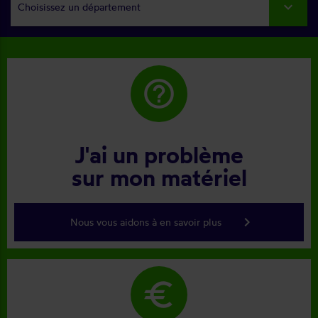
Choisissez un département
help_outline
J'ai un problème
sur mon matériel
keyboard_arrow_right
Nous vous aidons à en savoir plus
euro