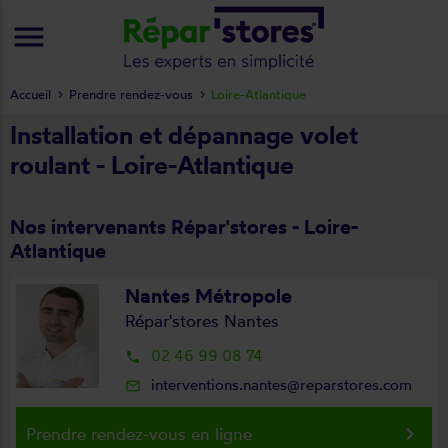
menu
Accueil
Prendre rendez-vous
Loire-Atlantique
Installation et dépannage volet
roulant - Loire-Atlantique
Nos intervenants Répar'stores - Loire-
Atlantique
Nantes Métropole
Répar'stores Nantes
02 46 99 08 74
local_phone
interventions.nantes@reparstores.com
mail_outline
keyboard_arrow_right
Prendre rendez-vous en ligne