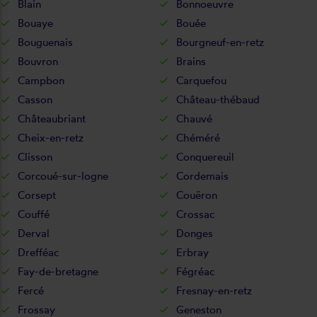
Blain
Bonnoeuvre
Bouaye
Bouée
Bouguenais
Bourgneuf-en-retz
Bouvron
Brains
Campbon
Carquefou
Casson
Château-thébaud
Châteaubriant
Chauvé
Cheix-en-retz
Chéméré
Clisson
Conquereuil
Corcoué-sur-logne
Cordemais
Corsept
Couëron
Couffé
Crossac
Derval
Donges
Drefféac
Erbray
Fay-de-bretagne
Fégréac
Fercé
Fresnay-en-retz
Frossay
Geneston