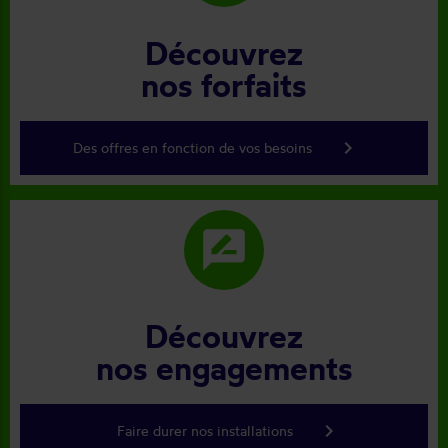
Découvrez
nos forfaits
keyboard_arrow_right
Des offres en fonction de vos besoins
rate_review
Découvrez
nos engagements
keyboard_arrow_right
Faire durer nos installations