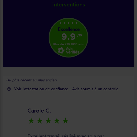
interventions
star_rate
star_rate
star_rate
star_rate
star_rate
Excellence
9.9
/10
Plus de 210 000 avis
Du plus récent au plus ancien
Voir l'attestation de confiance - Avis soumis à un contrôle
help_outline
Carole G.
star_rate
star_rate
star_rate
star_rate
star_rate
Excellent travail réalisé avec soin par