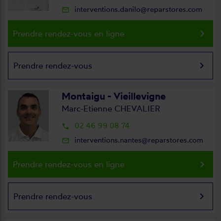
interventions.danilo@reparstores.com
mail_outline
keyboard_arrow_right
Prendre rendez-vous en ligne
keyboard_arrow_right
Prendre rendez-vous
Montaigu - Vieillevigne
Marc-Etienne CHEVALIER
02 46 99 08 74
local_phone
interventions.nantes@reparstores.com
mail_outline
keyboard_arrow_right
Prendre rendez-vous en ligne
keyboard_arrow_right
Prendre rendez-vous