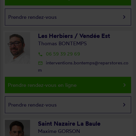
keyboard_arrow_right
Prendre rendez-vous
Les Herbiers / Vendée Est
Thomas BONTEMPS
06 59 39 29 69
local_phone
interventions.bontemps@reparstores.co
mail_outline
m
keyboard_arrow_right
Prendre rendez-vous en ligne
keyboard_arrow_right
Prendre rendez-vous
Saint Nazaire La Baule
Maxime GORSON