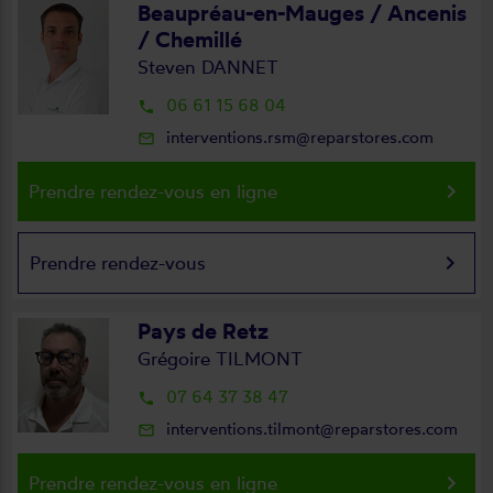
Beaupréau-en-Mauges / Ancenis
/ Chemillé
Steven DANNET
06 61 15 68 04
local_phone
interventions.rsm@reparstores.com
mail_outline
keyboard_arrow_right
Prendre rendez-vous en ligne
keyboard_arrow_right
Prendre rendez-vous
Pays de Retz
Grégoire TILMONT
07 64 37 38 47
local_phone
interventions.tilmont@reparstores.com
mail_outline
keyboard_arrow_right
Prendre rendez-vous en ligne