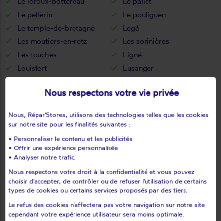
Le loroux-bottereau
Le pallet
Le pellerin
Le pouliguen
Le temple-de-bretagne
Legé
Les moutiers-en-retz
Les sorinières
Les touches
Ligné
Louisfert
Lusanger
Machecoul
Maisdon-sur-sèvre
Nous respectons votre vie privée
Malville
Marsac-sur-don
Massérac
Mauves-sur-loire
Nous, Répar'Stores, utilisons des technologies telles que les cookies
Mésanger
Mesquer
sur notre site pour les finalités suivantes :
Missillac
Moisdon-la-rivière
• Personnaliser le contenu et les publicités
Monnières
Montbert
• Offrir une expérience personnalisée
• Analyser notre trafic.
Montoir-de-bretagne
Montrelais
Nous respectons votre droit à la confidentialité et vous pouvez
Mouais
Mouzeil
choisir d'accepter, de contrôler ou de refuser l'utilisation de certains
Mouzillon
Nantes
types de cookies ou certains services proposés par des tiers.
Nort-sur-erdre
Notre-dame-des-landes
Le refus des cookies n'affectera pas votre navigation sur notre site
Noyal-sur-brutz
Nozay
cependant votre expérience utilisateur sera moins optimale.