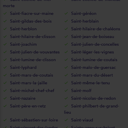
morte
Saint-fiacre-sur-maine
Saint-géréon
Saint-gildas-des-bois
Saint-herblain
Saint-herblon
Saint-hilaire-de-chaléons
Saint-hilaire-de-clisson
Saint-jean-de-boiseau
Saint-joachim
Saint-julien-de-concelles
Saint-julien-de-vouvantes
Saint-léger-les-vignes
Saint-lumine-de-clisson
Saint-lumine-de-coutais
Saint-lyphard
Saint-malo-de-guersac
Saint-mars-de-coutais
Saint-mars-du-désert
Saint-mars-la-jaille
Saint-même-le-tenu
Saint-michel-chef-chef
Saint-molf
Saint-nazaire
Saint-nicolas-de-redon
Saint-père-en-retz
Saint-philbert-de-grand-
lieu
Saint-sébastien-sur-loire
Saint-viaud
Saint-vincent-des-landes
Sainte-anne-sur-brivet