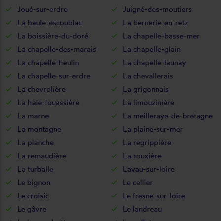
Joué-sur-erdre
Juigné-des-moutiers
La baule-escoublac
La bernerie-en-retz
La boissière-du-doré
La chapelle-basse-mer
La chapelle-des-marais
La chapelle-glain
La chapelle-heulin
La chapelle-launay
La chapelle-sur-erdre
La chevallerais
La chevrolière
La grigonnais
La haie-fouassière
La limouzinière
La marne
La meilleraye-de-bretagne
La montagne
La plaine-sur-mer
La planche
La regrippière
La remaudière
La rouxière
La turballe
Lavau-sur-loire
Le bignon
Le cellier
Le croisic
Le fresne-sur-loire
Le gâvre
Le landreau