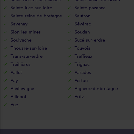
Sainte-luce-sur-loire
Sainte-pazanne
Sainte-reine-de-bretagne
Sautron
Savenay
Sévérac
Sion-les-mines
Soudan
Soulvache
Sucé-sur-erdre
Thouaré-sur-loire
Touvois
Trans-sur-erdre
Treffieux
Treillières
Trignac
Vallet
Varades
Vay
Vertou
Vieillevigne
Vigneux-de-bretagne
Villepot
Vritz
Vue