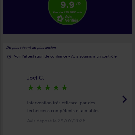
9.9
/10
Plus de 210 000 avis
Du plus récent au plus ancien
Voir l'attestation de confiance - Avis soumis à un contrôle
help_outline
Joel G.
star_rate
star_rate
star_rate
star_rate
star_rate
keyboard_arrow_right
Intervention très efficace, par des
techniciens compétents et aimables
Avis déposé le 29/07/2026