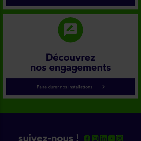
rate_review
Découvrez
nos engagements
keyboard_arrow_right
Faire durer nos installations
suivez-nous !