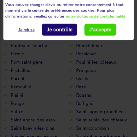
Orvault
Oudon
Vous pouvez changer d'avis ou retirer votre consentement à tout
moment via le centre de préférences des cookies. Pour plus
Paimboeuf
Pannecé
d'informations, veuillez consulter
notre politique de confidentialité
.
Paulx
Petit-auverné
Petit-mars
Pierric
Je contrôle
J'accepte
Je refuse
Piriac-sur-mer
Plessé
Pont-saint-martin
Pontchâteau
Pornic
Pornichet
Port-saint-père
Pouillé-les-côteaux
Préfailles
Prinquiau
Puceul
Quilly
Remouillé
Rezé
Riaillé
Rouans
Rougé
Ruffigné
Saffré
Saint-aignan-grandlieu
Saint-andré-des-eaux
Saint-aubin-des-chteaux
Saint-brevin-les-pins
Saint-colomban
Saint-étienne-de-mer-
Saint-étienne-de-montluc