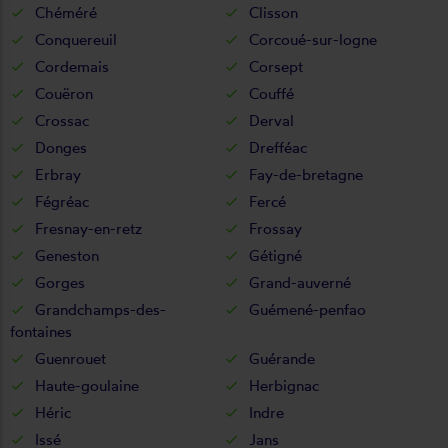
Chéméré
Clisson
Conquereuil
Corcoué-sur-logne
Cordemais
Corsept
Couëron
Couffé
Crossac
Derval
Donges
Drefféac
Erbray
Fay-de-bretagne
Fégréac
Fercé
Fresnay-en-retz
Frossay
Geneston
Gétigné
Gorges
Grand-auverné
Grandchamps-des-
Guémené-penfao
fontaines
Guenrouet
Guérande
Haute-goulaine
Herbignac
Héric
Indre
Issé
Jans