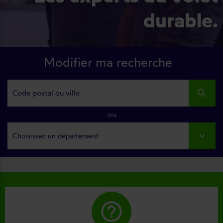
durable.
Modifier ma recherche
search
ou
Choisissez un département
help_outline