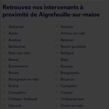
Retrouvez nos intervenants à
proximité de Aigrefeuille-sur-maine
Abbaretz
Ancenis
Anetz
Arthon-en-retz
Assérac
Avessac
Barbechat
Basse-goulaine
Batz-sur-mer
Belligné
Besné
Blain
Bonnoeuvre
Bouaye
Bouée
Bouguenais
Bourgneuf-en-retz
Bouvron
Brains
Campbon
Carquefou
Casson
Château-thébaud
Châteaubriant
Chauvé
Cheix-en-retz