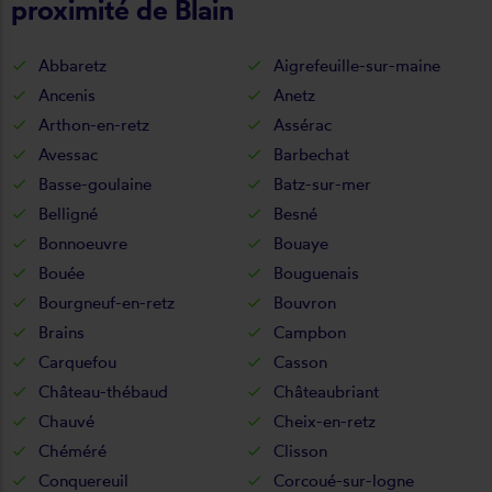
proximité de Blain
Abbaretz
Aigrefeuille-sur-maine
Ancenis
Anetz
Arthon-en-retz
Assérac
Avessac
Barbechat
Basse-goulaine
Batz-sur-mer
Belligné
Besné
Bonnoeuvre
Bouaye
Bouée
Bouguenais
Bourgneuf-en-retz
Bouvron
Brains
Campbon
Carquefou
Casson
Château-thébaud
Châteaubriant
Chauvé
Cheix-en-retz
Chéméré
Clisson
Conquereuil
Corcoué-sur-logne