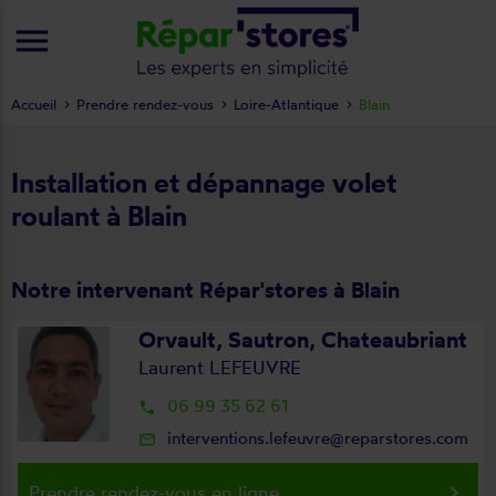
menu
Accueil
Prendre rendez-vous
Loire-Atlantique
Blain
Installation et dépannage volet
roulant à Blain
Notre intervenant Répar'stores à Blain
Orvault, Sautron, Chateaubriant
Laurent LEFEUVRE
06 99 35 62 61
local_phone
interventions.lefeuvre@reparstores.com
mail_outline
keyboard_arrow_right
Prendre rendez-vous en ligne