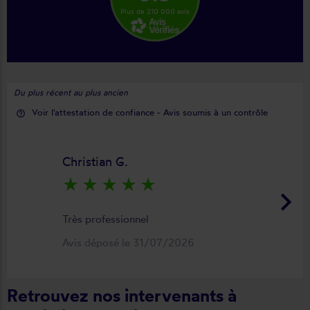
Plus de 210 000 avis
Du plus récent au plus ancien
Voir l'attestation de confiance - Avis soumis à un contrôle
help_outline
Christian G.
star_rate
star_rate
star_rate
star_rate
star_rate
keyboard_arrow_right
Très professionnel
Avis déposé le 31/07/2026
Retrouvez nos intervenants à