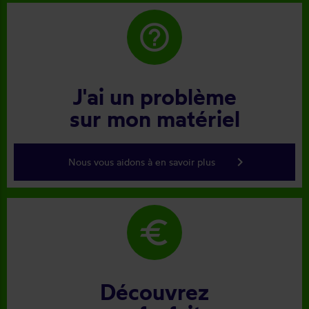
help_outline
J'ai un problème
sur mon matériel
keyboard_arrow_right
Nous vous aidons à en savoir plus
euro
Découvrez