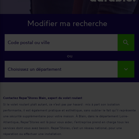
Modifier ma recherche
search
ou
Choisissez un département
Contactez Repar’Stores Blain, expert du volet roulant
Si le volet roulant plaît autant, ce n’est pas par hasard : mis à part son isolation
performante, il est également pratique et esthétique, sans oublier le fait qu’il représente
une sécurité supplémentaire pour votre maison. À Blain, dans le département Loire-
Atlantique, Repar’Stores est là pour vous aider, l’entreprise prend en charge tous les
services dont vous avez besoin. Repar’Stores, c’est un réseau national, pour une
réparation ou effectuer une installation.