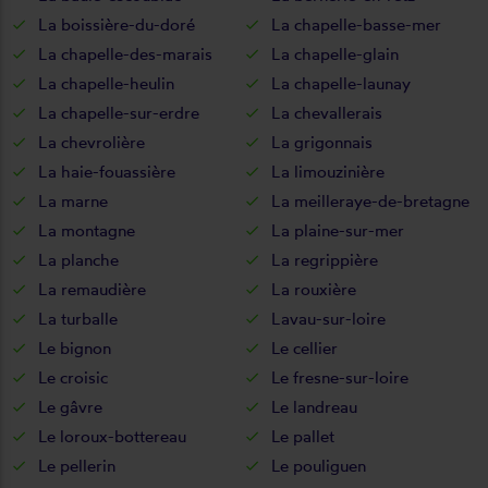
La boissière-du-doré
La chapelle-basse-mer
La chapelle-des-marais
La chapelle-glain
La chapelle-heulin
La chapelle-launay
La chapelle-sur-erdre
La chevallerais
La chevrolière
La grigonnais
La haie-fouassière
La limouzinière
La marne
La meilleraye-de-bretagne
La montagne
La plaine-sur-mer
La planche
La regrippière
La remaudière
La rouxière
La turballe
Lavau-sur-loire
Le bignon
Le cellier
Le croisic
Le fresne-sur-loire
Le gâvre
Le landreau
Le loroux-bottereau
Le pallet
Le pellerin
Le pouliguen