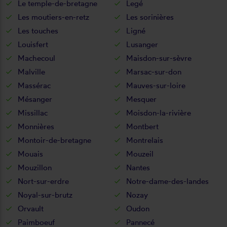
Le temple-de-bretagne
Legé
Les moutiers-en-retz
Les sorinières
Les touches
Ligné
Louisfert
Lusanger
Machecoul
Maisdon-sur-sèvre
Malville
Marsac-sur-don
Massérac
Mauves-sur-loire
Mésanger
Mesquer
Missillac
Moisdon-la-rivière
Monnières
Montbert
Montoir-de-bretagne
Montrelais
Mouais
Mouzeil
Mouzillon
Nantes
Nort-sur-erdre
Notre-dame-des-landes
Noyal-sur-brutz
Nozay
Orvault
Oudon
Paimboeuf
Pannecé