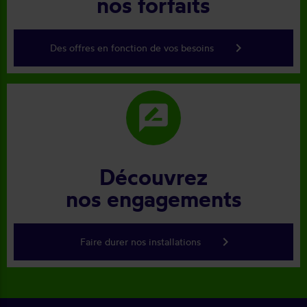
nos forfaits
keyboard_arrow_right
Des offres en fonction de vos besoins
rate_review
Découvrez
nos engagements
keyboard_arrow_right
Faire durer nos installations