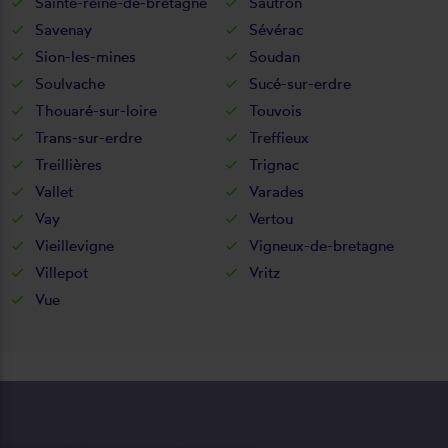
Sainte-reine-de-bretagne
Sautron
Savenay
Sévérac
Sion-les-mines
Soudan
Soulvache
Sucé-sur-erdre
Thouaré-sur-loire
Touvois
Trans-sur-erdre
Treffieux
Treillières
Trignac
Vallet
Varades
Vay
Vertou
Vieillevigne
Vigneux-de-bretagne
Villepot
Vritz
Vue