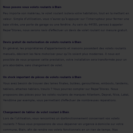
Nous posons vous volets roulants à Blain
Peu importe son matériau, le volet roulant isolera votre habitation, tout en la mettant en
valeur. Simple d’utilisation, vous n’aurez qu’à appuyer sur l’interrupteur pour fermer une
baie vitrée, une porte de garage ou une fenêtre. Au sein du 44130, pensez à appeler
Repar’Stores, nous serons ravis d’effectuer un devis de volet roulant sur mesure gratuit.
Devis gratuit de motorisation de volets roulants à Blain
En général, les propriétaires d’appartements et maisons possédant des volets roulants
manuels, désirent les faire motoriser pour qu’ils soient plus modernes. Il nous est
possible de vous proposer cette prestation, votre installation sera transformée pour un
prix abordable, sans changement de volet.
Un stock important de pièces de volets roulants à Blain
Vous avez besoin de trouver des lames finales, butées, genouillères, embouts, tandems,
tabliers, attaches tabliers, treuils ? Vous pourrez compter sur Repar’Stores. Nous
proposons des pièces pour les volets roulants de marques Atlantem, Deprat, Nice, Lakal,
Vendôme par exemple, vous permettant d’effectuer de nombreuses réparations.
Changement de tablier de volet roulant à Blain
Lors de l’utilisation, vous rencontrez un dysfonctionnement concernant vos volets
roulants ? Nous vous proposerons de vous dépanner en urgence à domicile sur votre
commune, Blain, afin de rendre vos volets fonctionnels en un rien de temps. Nos