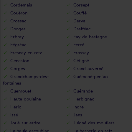
Cordemais
Corsept
Couëron
Couffé
Crossac
Derval
Donges
Drefféac
Erbray
Fay-de-bretagne
Fégréac
Fercé
Fresnay-en-retz
Frossay
Geneston
Gétigné
Gorges
Grand-auverné
Grandchamps-des-
Guémené-penfao
fontaines
Guenrouet
Guérande
Haute-goulaine
Herbignac
Héric
Indre
Issé
Jans
Joué-sur-erdre
Juigné-des-moutiers
La baule-escoublac
La bernerie-en-retz