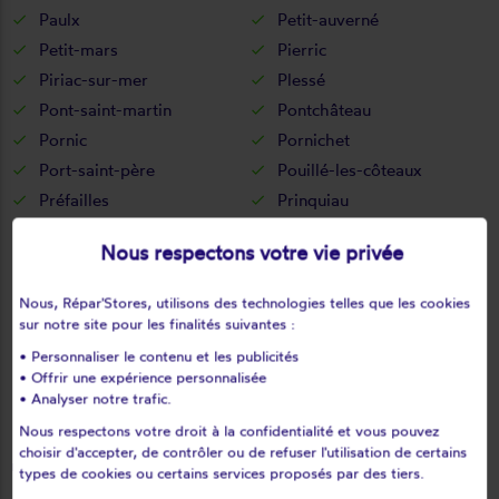
Paulx
Petit-auverné
Petit-mars
Pierric
Piriac-sur-mer
Plessé
Pont-saint-martin
Pontchâteau
Pornic
Pornichet
Port-saint-père
Pouillé-les-côteaux
Préfailles
Prinquiau
Puceul
Quilly
Nous respectons votre vie privée
Remouillé
Rezé
Riaillé
Rouans
Nous, Répar'Stores, utilisons des technologies telles que les cookies
Rougé
Ruffigné
sur notre site pour les finalités suivantes :
Saffré
Saint-aignan-grandlieu
• Personnaliser le contenu et les publicités
• Offrir une expérience personnalisée
Saint-andré-des-eaux
Saint-aubin-des-chteaux
• Analyser notre trafic.
Saint-brevin-les-pins
Saint-colomban
Nous respectons votre droit à la confidentialité et vous pouvez
Saint-étienne-de-mer-
Saint-étienne-de-montluc
choisir d'accepter, de contrôler ou de refuser l'utilisation de certains
morte
types de cookies ou certains services proposés par des tiers.
Saint-fiacre-sur-maine
Saint-géréon