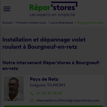
menu
Accueil
Prendre rendez-vous
Loire-Atlantique
Bourgneuf-en-retz
Installation et dépannage volet
roulant à Bourgneuf-en-retz
Notre intervenant Répar'stores à Bourgneuf-
en-retz
Pays de Retz
Grégoire TILMONT
07 64 37 38 47
local_phone
interventions.tilmont@reparstores.com
mail_outline