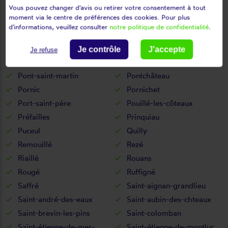
Orvault
Oudon
Vous pouvez changer d'avis ou retirer votre consentement à tout
moment via le centre de préférences des cookies. Pour plus
Paimboeuf
Pannecé
d'informations, veuillez consulter
notre politique de confidentialité
.
Paulx
Petit-auverné
Petit-mars
Pierric
Je contrôle
J'accepte
Je refuse
Piriac-sur-mer
Plessé
Pont-saint-martin
Pontchâteau
Pornic
Pornichet
Port-saint-père
Pouillé-les-côteaux
Préfailles
Prinquiau
Puceul
Quilly
Remouillé
Rezé
Riaillé
Rouans
Rougé
Ruffigné
Saffré
Saint-aignan-grandlieu
Saint-andré-des-eaux
Saint-aubin-des-chteaux
Saint-brevin-les-pins
Saint-colomban
Saint-étienne-de-mer-
Saint-étienne-de-montluc