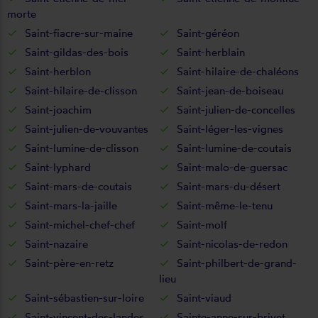
morte
Saint-fiacre-sur-maine
Saint-géréon
Saint-gildas-des-bois
Saint-herblain
Saint-herblon
Saint-hilaire-de-chaléons
Saint-hilaire-de-clisson
Saint-jean-de-boiseau
Saint-joachim
Saint-julien-de-concelles
Saint-julien-de-vouvantes
Saint-léger-les-vignes
Saint-lumine-de-clisson
Saint-lumine-de-coutais
Saint-lyphard
Saint-malo-de-guersac
Saint-mars-de-coutais
Saint-mars-du-désert
Saint-mars-la-jaille
Saint-même-le-tenu
Saint-michel-chef-chef
Saint-molf
Saint-nazaire
Saint-nicolas-de-redon
Saint-père-en-retz
Saint-philbert-de-grand-
lieu
Saint-sébastien-sur-loire
Saint-viaud
Saint-vincent-des-landes
Sainte-anne-sur-brivet