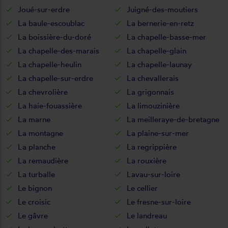
Joué-sur-erdre
Juigné-des-moutiers
La baule-escoublac
La bernerie-en-retz
La boissière-du-doré
La chapelle-basse-mer
La chapelle-des-marais
La chapelle-glain
La chapelle-heulin
La chapelle-launay
La chapelle-sur-erdre
La chevallerais
La chevrolière
La grigonnais
La haie-fouassière
La limouzinière
La marne
La meilleraye-de-bretagne
La montagne
La plaine-sur-mer
La planche
La regrippière
La remaudière
La rouxière
La turballe
Lavau-sur-loire
Le bignon
Le cellier
Le croisic
Le fresne-sur-loire
Le gâvre
Le landreau