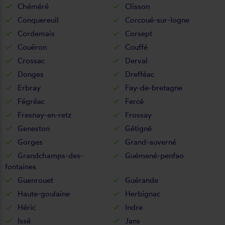
Chéméré
Clisson
Conquereuil
Corcoué-sur-logne
Cordemais
Corsept
Couëron
Couffé
Crossac
Derval
Donges
Drefféac
Erbray
Fay-de-bretagne
Fégréac
Fercé
Fresnay-en-retz
Frossay
Geneston
Gétigné
Gorges
Grand-auverné
Grandchamps-des-
Guémené-penfao
fontaines
Guenrouet
Guérande
Haute-goulaine
Herbignac
Héric
Indre
Issé
Jans