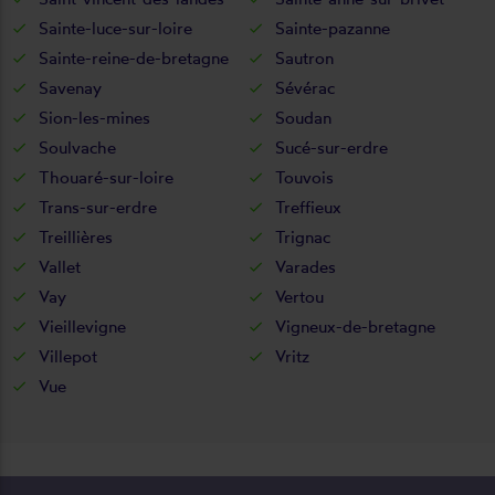
Sainte-luce-sur-loire
Sainte-pazanne
Sainte-reine-de-bretagne
Sautron
Savenay
Sévérac
Sion-les-mines
Soudan
Soulvache
Sucé-sur-erdre
Thouaré-sur-loire
Touvois
Trans-sur-erdre
Treffieux
Treillières
Trignac
Vallet
Varades
Vay
Vertou
Vieillevigne
Vigneux-de-bretagne
Villepot
Vritz
Vue