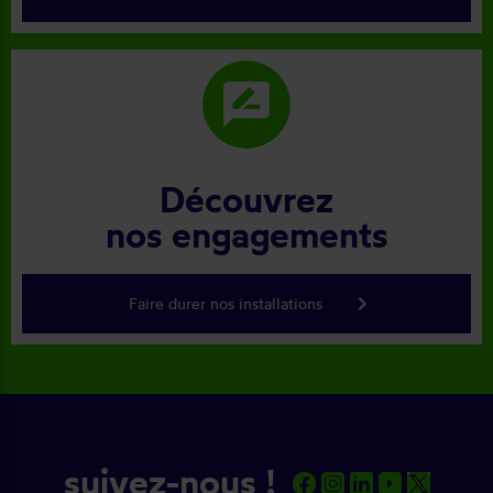
rate_review
Découvrez
nos engagements
keyboard_arrow_right
Faire durer nos installations
suivez-nous !