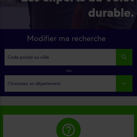
durable.
Modifier ma recherche
search
ou
Choisissez un département
help_outline