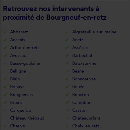
Retrouvez nos intervenants à
proximité de Bourgneuf-en-retz
Abbaretz
Aigrefeuille-sur-maine
Ancenis
Anetz
Arthon-en-retz
Assérac
Avessac
Barbechat
Basse-goulaine
Batz-sur-mer
Belligné
Besné
Blain
Bonnoeuvre
Bouaye
Bouée
Bouguenais
Bouvron
Brains
Campbon
Carquefou
Casson
Château-thébaud
Châteaubriant
Chauvé
Cheix-en-retz