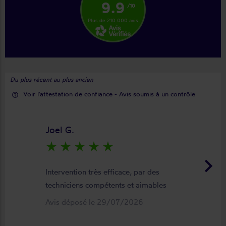
9.9
/10
Plus de 210 000 avis
Du plus récent au plus ancien
Voir l'attestation de confiance - Avis soumis à un contrôle
help_outline
Joel G.
star_rate
star_rate
star_rate
star_rate
star_rate
keyboard_arrow_right
Intervention très efficace, par des
techniciens compétents et aimables
Avis déposé le 29/07/2026