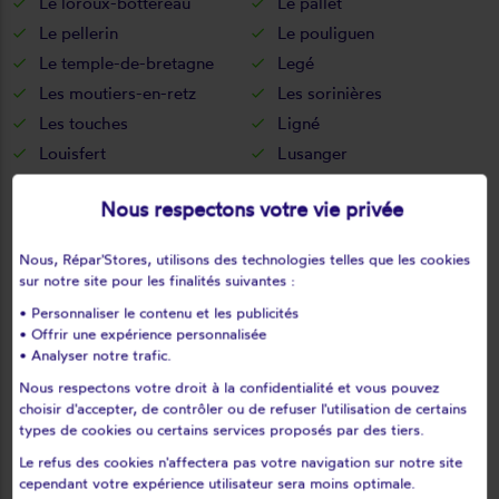
Le loroux-bottereau
Le pallet
Le pellerin
Le pouliguen
Le temple-de-bretagne
Legé
Les moutiers-en-retz
Les sorinières
Les touches
Ligné
Louisfert
Lusanger
Machecoul
Maisdon-sur-sèvre
Nous respectons votre vie privée
Malville
Marsac-sur-don
Massérac
Mauves-sur-loire
Nous, Répar'Stores, utilisons des technologies telles que les cookies
Mésanger
Mesquer
sur notre site pour les finalités suivantes :
Missillac
Moisdon-la-rivière
• Personnaliser le contenu et les publicités
Monnières
Montbert
• Offrir une expérience personnalisée
• Analyser notre trafic.
Montoir-de-bretagne
Montrelais
Nous respectons votre droit à la confidentialité et vous pouvez
Mouais
Mouzeil
choisir d'accepter, de contrôler ou de refuser l'utilisation de certains
Mouzillon
Nantes
types de cookies ou certains services proposés par des tiers.
Nort-sur-erdre
Notre-dame-des-landes
Le refus des cookies n'affectera pas votre navigation sur notre site
Noyal-sur-brutz
Nozay
cependant votre expérience utilisateur sera moins optimale.