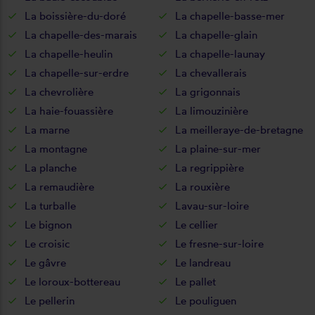
La boissière-du-doré
La chapelle-basse-mer
La chapelle-des-marais
La chapelle-glain
La chapelle-heulin
La chapelle-launay
La chapelle-sur-erdre
La chevallerais
La chevrolière
La grigonnais
La haie-fouassière
La limouzinière
La marne
La meilleraye-de-bretagne
La montagne
La plaine-sur-mer
La planche
La regrippière
La remaudière
La rouxière
La turballe
Lavau-sur-loire
Le bignon
Le cellier
Le croisic
Le fresne-sur-loire
Le gâvre
Le landreau
Le loroux-bottereau
Le pallet
Le pellerin
Le pouliguen