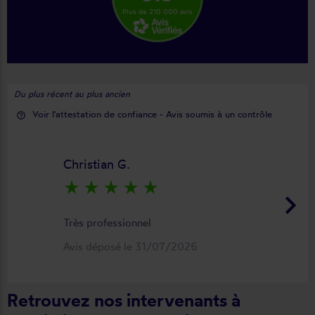
Plus de 210 000 avis
Du plus récent au plus ancien
Voir l'attestation de confiance - Avis soumis à un contrôle
help_outline
Christian G.
star_rate
star_rate
star_rate
star_rate
star_rate
keyboard_arrow_right
Très professionnel
Avis déposé le 31/07/2026
Retrouvez nos intervenants à