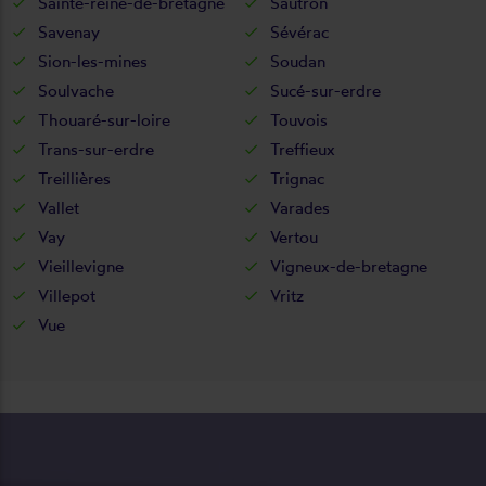
Sainte-reine-de-bretagne
Sautron
Savenay
Sévérac
Sion-les-mines
Soudan
Soulvache
Sucé-sur-erdre
Thouaré-sur-loire
Touvois
Trans-sur-erdre
Treffieux
Treillières
Trignac
Vallet
Varades
Vay
Vertou
Vieillevigne
Vigneux-de-bretagne
Villepot
Vritz
Vue