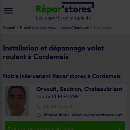
menu
Accueil
Prendre rendez-vous
Loire-Atlantique
Cordemais
Installation et dépannage volet
roulant à Cordemais
Notre intervenant Répar'stores à Cordemais
Orvault, Sautron, Chateaubriant
Laurent LEFEUVRE
06 99 35 62 61
local_phone
interventions.lefeuvre@reparstores.com
mail_outline
keyboard_arrow_right
Prendre rendez-vous en ligne