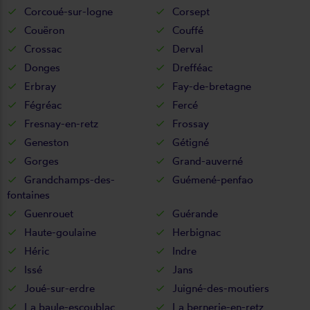
Corcoué-sur-logne
Corsept
Couëron
Couffé
Crossac
Derval
Donges
Drefféac
Erbray
Fay-de-bretagne
Fégréac
Fercé
Fresnay-en-retz
Frossay
Geneston
Gétigné
Gorges
Grand-auverné
Grandchamps-des-
Guémené-penfao
fontaines
Guenrouet
Guérande
Haute-goulaine
Herbignac
Héric
Indre
Issé
Jans
Joué-sur-erdre
Juigné-des-moutiers
La baule-escoublac
La bernerie-en-retz