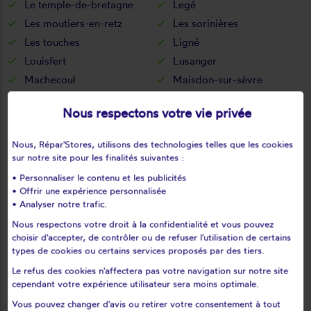
Le temple-de-bretagne
Legé
Les moutiers-en-retz
Les sorinières
Les touches
Ligné
Louisfert
Lusanger
Machecoul
Maisdon-sur-sèvre
Malville
Marsac-sur-don
Nous respectons votre vie privée
Massérac
Mauves-sur-loire
Mésanger
Mesquer
Nous, Répar'Stores, utilisons des technologies telles que les cookies
Missillac
Moisdon-la-rivière
sur notre site pour les finalités suivantes :
Monnières
Montbert
• Personnaliser le contenu et les publicités
• Offrir une expérience personnalisée
Montoir-de-bretagne
Montrelais
• Analyser notre trafic.
Mouais
Mouzeil
Nous respectons votre droit à la confidentialité et vous pouvez
Mouzillon
Nantes
choisir d'accepter, de contrôler ou de refuser l'utilisation de certains
Nort-sur-erdre
Notre-dame-des-landes
types de cookies ou certains services proposés par des tiers.
Noyal-sur-brutz
Nozay
Le refus des cookies n'affectera pas votre navigation sur notre site
cependant votre expérience utilisateur sera moins optimale.
Orvault
Oudon
Paimboeuf
Pannecé
Vous pouvez changer d'avis ou retirer votre consentement à tout