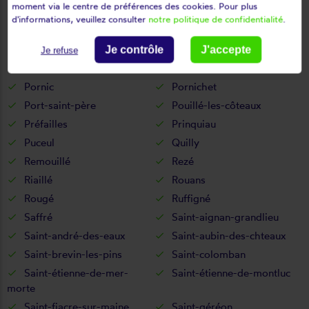
moment via le centre de préférences des cookies. Pour plus
Paulx
Petit-auverné
d'informations, veuillez consulter
notre politique de confidentialité
.
Petit-mars
Pierric
Piriac-sur-mer
Plessé
Je contrôle
J'accepte
Je refuse
Pont-saint-martin
Pontchâteau
Pornic
Pornichet
Port-saint-père
Pouillé-les-côteaux
Préfailles
Prinquiau
Puceul
Quilly
Remouillé
Rezé
Riaillé
Rouans
Rougé
Ruffigné
Saffré
Saint-aignan-grandlieu
Saint-andré-des-eaux
Saint-aubin-des-chteaux
Saint-brevin-les-pins
Saint-colomban
Saint-étienne-de-mer-
Saint-étienne-de-montluc
morte
Saint-fiacre-sur-maine
Saint-géréon