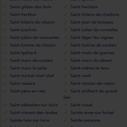
Saint-gildas-des-bois
Saint-herblain
Saint-herblon
Saint-hilaire-de-chaléons
Saint-hilaire-de-clisson
Saint-jean-de-boiseau
Saint-joachim
Saint-julien-de-concelles
Saint-julien-de-vouvantes
Saint-léger-les-vignes
Saint-lumine-de-clisson
Saint-lumine-de-coutais
Saint-lyphard
Saint-malo-de-guersac
Saint-mars-de-coutais
Saint-mars-du-désert
Saint-mars-la-jaille
Saint-même-le-tenu
Saint-michel-chef-chef
Saint-molf
Saint-nazaire
Saint-nicolas-de-redon
Saint-père-en-retz
Saint-philbert-de-grand-
lieu
Saint-sébastien-sur-loire
Saint-viaud
Saint-vincent-des-landes
Sainte-anne-sur-brivet
Sainte-luce-sur-loire
Sainte-pazanne