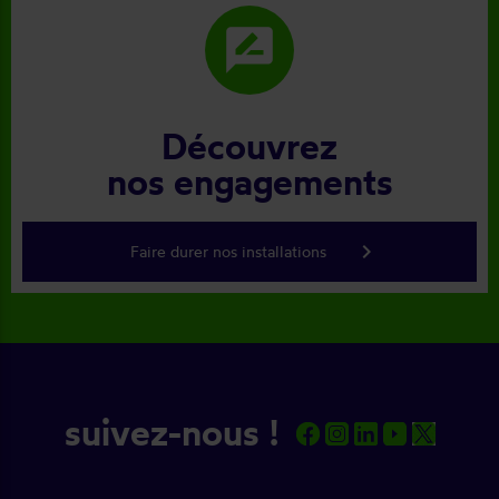
rate_review
Découvrez
nos engagements
keyboard_arrow_right
Faire durer nos installations
suivez-nous !