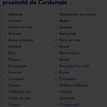
proximité de Cordemais
Abbaretz
Aigrefeuille-sur-maine
Ancenis
Anetz
Arthon-en-retz
Assérac
Avessac
Barbechat
Basse-goulaine
Batz-sur-mer
Belligné
Besné
Blain
Bonnoeuvre
Bouaye
Bouée
Bouguenais
Bourgneuf-en-retz
Bouvron
Brains
Campbon
Carquefou
Casson
Château-thébaud
Châteaubriant
Chauvé
Cheix-en-retz
Chéméré
Clisson
Conquereuil