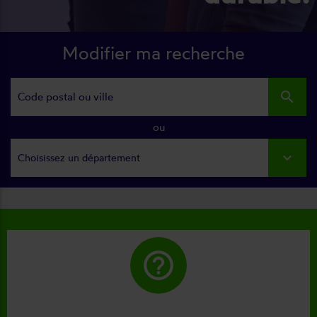
Modifier ma recherche
search
ou
Choisissez un département
help_outline