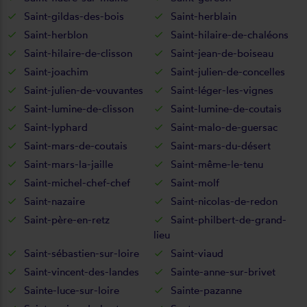
Saint-gildas-des-bois
Saint-herblain
Saint-herblon
Saint-hilaire-de-chaléons
Saint-hilaire-de-clisson
Saint-jean-de-boiseau
Saint-joachim
Saint-julien-de-concelles
Saint-julien-de-vouvantes
Saint-léger-les-vignes
Saint-lumine-de-clisson
Saint-lumine-de-coutais
Saint-lyphard
Saint-malo-de-guersac
Saint-mars-de-coutais
Saint-mars-du-désert
Saint-mars-la-jaille
Saint-même-le-tenu
Saint-michel-chef-chef
Saint-molf
Saint-nazaire
Saint-nicolas-de-redon
Saint-père-en-retz
Saint-philbert-de-grand-
lieu
Saint-sébastien-sur-loire
Saint-viaud
Saint-vincent-des-landes
Sainte-anne-sur-brivet
Sainte-luce-sur-loire
Sainte-pazanne