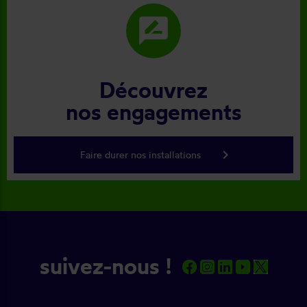
rate_review
Découvrez
nos engagements
keyboard_arrow_right
Faire durer nos installations
suivez-nous !