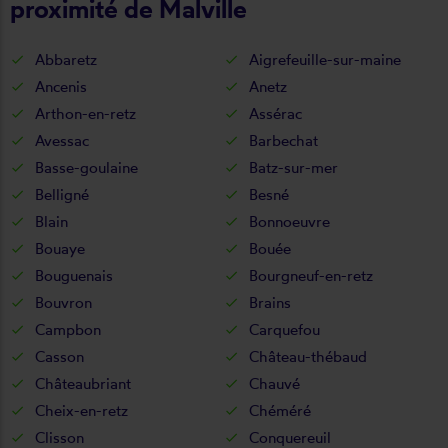
proximité de Malville
Abbaretz
Aigrefeuille-sur-maine
Ancenis
Anetz
Arthon-en-retz
Assérac
Avessac
Barbechat
Basse-goulaine
Batz-sur-mer
Belligné
Besné
Blain
Bonnoeuvre
Bouaye
Bouée
Bouguenais
Bourgneuf-en-retz
Bouvron
Brains
Campbon
Carquefou
Casson
Château-thébaud
Châteaubriant
Chauvé
Cheix-en-retz
Chéméré
Clisson
Conquereuil