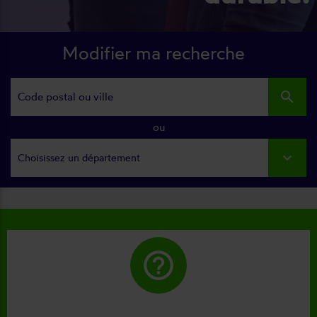
Modifier ma recherche
search
ou
Choisissez un département
help_outline