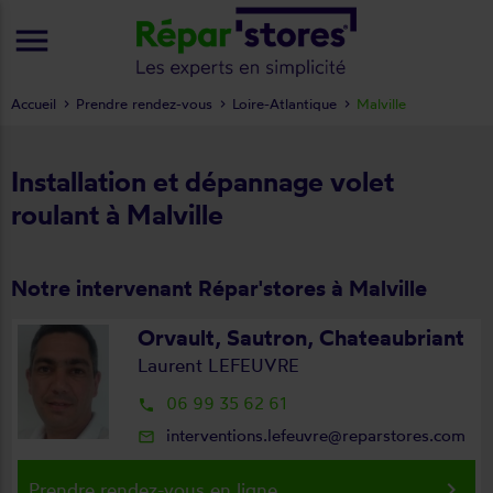
menu
Accueil
Prendre rendez-vous
Loire-Atlantique
Malville
Installation et dépannage volet
roulant à Malville
Notre intervenant Répar'stores à Malville
Orvault, Sautron, Chateaubriant
Laurent LEFEUVRE
06 99 35 62 61
local_phone
interventions.lefeuvre@reparstores.com
mail_outline
keyboard_arrow_right
Prendre rendez-vous en ligne