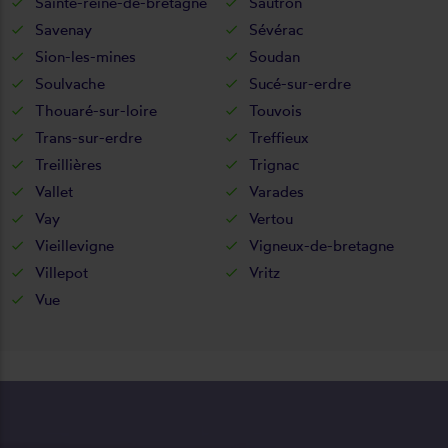
Sainte-reine-de-bretagne
Sautron
Savenay
Sévérac
Sion-les-mines
Soudan
Soulvache
Sucé-sur-erdre
Thouaré-sur-loire
Touvois
Trans-sur-erdre
Treffieux
Treillières
Trignac
Vallet
Varades
Vay
Vertou
Vieillevigne
Vigneux-de-bretagne
Villepot
Vritz
Vue