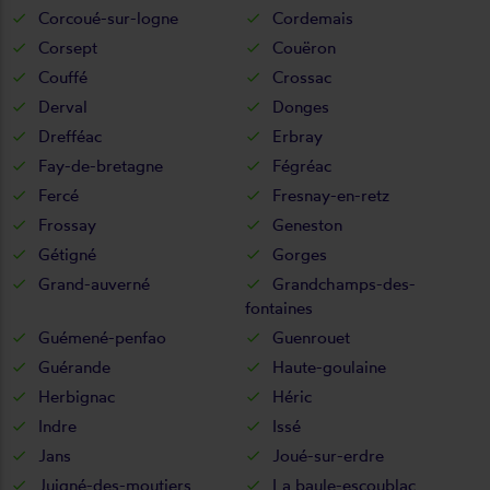
Corcoué-sur-logne
Cordemais
Corsept
Couëron
Couffé
Crossac
Derval
Donges
Drefféac
Erbray
Fay-de-bretagne
Fégréac
Fercé
Fresnay-en-retz
Frossay
Geneston
Gétigné
Gorges
Grand-auverné
Grandchamps-des-
fontaines
Guémené-penfao
Guenrouet
Guérande
Haute-goulaine
Herbignac
Héric
Indre
Issé
Jans
Joué-sur-erdre
Juigné-des-moutiers
La baule-escoublac