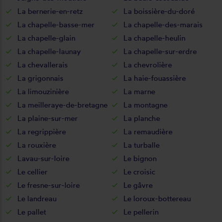
La bernerie-en-retz
La boissière-du-doré
La chapelle-basse-mer
La chapelle-des-marais
La chapelle-glain
La chapelle-heulin
La chapelle-launay
La chapelle-sur-erdre
La chevallerais
La chevrolière
La grigonnais
La haie-fouassière
La limouzinière
La marne
La meilleraye-de-bretagne
La montagne
La plaine-sur-mer
La planche
La regrippière
La remaudière
La rouxière
La turballe
Lavau-sur-loire
Le bignon
Le cellier
Le croisic
Le fresne-sur-loire
Le gâvre
Le landreau
Le loroux-bottereau
Le pallet
Le pellerin