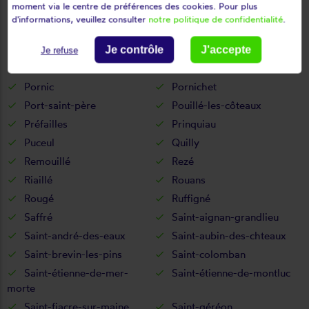
moment via le centre de préférences des cookies. Pour plus
Paulx
Petit-auverné
d'informations, veuillez consulter
notre politique de confidentialité
.
Petit-mars
Pierric
Piriac-sur-mer
Plessé
Je contrôle
J'accepte
Je refuse
Pont-saint-martin
Pontchâteau
Pornic
Pornichet
Port-saint-père
Pouillé-les-côteaux
Préfailles
Prinquiau
Puceul
Quilly
Remouillé
Rezé
Riaillé
Rouans
Rougé
Ruffigné
Saffré
Saint-aignan-grandlieu
Saint-andré-des-eaux
Saint-aubin-des-chteaux
Saint-brevin-les-pins
Saint-colomban
Saint-étienne-de-mer-
Saint-étienne-de-montluc
morte
Saint-fiacre-sur-maine
Saint-géréon