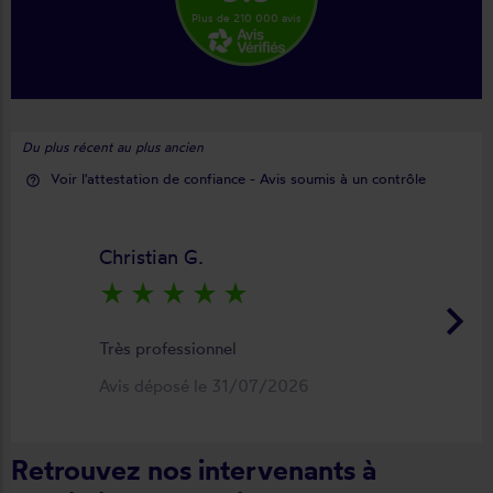
Plus de 210 000 avis
Du plus récent au plus ancien
Voir l'attestation de confiance - Avis soumis à un contrôle
help_outline
Christian G.
star_rate
star_rate
star_rate
star_rate
star_rate
keyboard_arrow_right
Très professionnel
Avis déposé le 31/07/2026
Retrouvez nos intervenants à