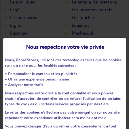
Le pouliguen
Le temple-de-bretagne
Legé
Les moutiers-en-retz
Les sorinières
Les touches
Ligné
Louisfert
Lusanger
Machecoul
Maisdon-sur-sèvre
Marsac-sur-don
Nous respectons votre vie privée
Massérac
Mauves-sur-loire
Mésanger
Mesquer
Nous, Répar'Stores, utilisons des technologies telles que les cookies
Missillac
Moisdon-la-rivière
sur notre site pour les finalités suivantes :
Monnières
Montbert
• Personnaliser le contenu et les publicités
• Offrir une expérience personnalisée
Montoir-de-bretagne
Montrelais
• Analyser notre trafic.
Mouais
Mouzeil
Nous respectons votre droit à la confidentialité et vous pouvez
Mouzillon
Nantes
choisir d'accepter, de contrôler ou de refuser l'utilisation de certains
Nort-sur-erdre
Notre-dame-des-landes
types de cookies ou certains services proposés par des tiers.
Noyal-sur-brutz
Nozay
Le refus des cookies n'affectera pas votre navigation sur notre site
cependant votre expérience utilisateur sera moins optimale.
Orvault
Oudon
Paimboeuf
Pannecé
Vous pouvez changer d'avis ou retirer votre consentement à tout