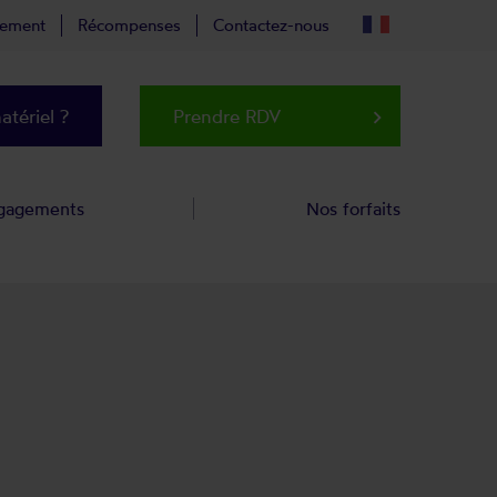
tement
Récompenses
Contactez-nous
tériel ?
Prendre RDV
keyboard_arrow_right
gagements
Nos forfaits