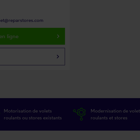
chet@reparstores.com
keyboard_arrow_right
en ligne
keyboard_arrow_right
Motorisation de volets
Modernisation de volet
roulants ou stores existants
roulants et stores