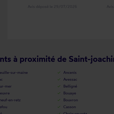
Avis déposé le 29/07/2026
Avi
nts à proximité de Saint-joach
euille-sur-maine
Ancenis
ac
Avessac
sur-mer
Belligné
euvre
Bouaye
neuf-en-retz
Bouvron
efou
Casson
é
Cheix-en-retz