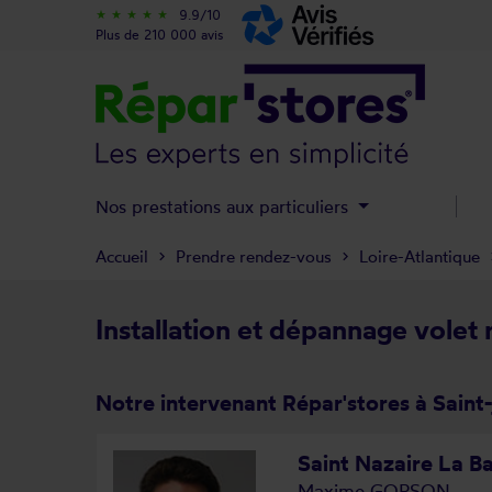
9.9/10
star_rate
star_rate
star_rate
star_rate
star_rate
Plus de 210 000 avis
Nos prestations aux particuliers
Accueil
Prendre rendez-vous
Loire-Atlantique
Installation et dépannage volet 
Notre intervenant Répar'stores à Saint
Saint Nazaire La B
Maxime GORSON