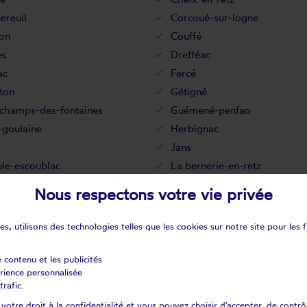
ereuil
Corcoué-sur-logne
on
Couffé
s
Drefféac
ac
Fercé
ton
Gétigné
champs-des-fontaines
Guémené-penfao
-goulaine
Herbignac
Jans
ule-escoublac
La bernerie-en-retz
apelle-des-marais
La chapelle-glain
Nous respectons votre vie privée
pelle-sur-erdre
La chevallerais
e-fouassière
La limouzinière
s, utilisons des technologies telles que les cookies sur notre site pour les f
ntagne
La plaine-sur-mer
maudière
La rouxière
e contenu et les publicités
érience personnalisée
gnon
Le cellier
trafic.
vre
Le landreau
otre droit à la confidentialité et vous pouvez choisir d'accepter, de contrô