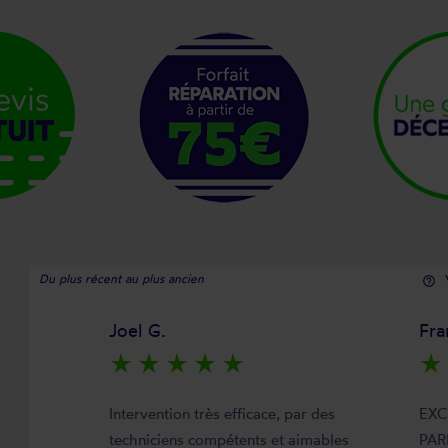
Du plus récent au plus ancien
help_outline
Joel G.
Fra
star_rate
star_rate
star_rate
star_rate
star_rate
star_rate
Intervention très efficace, par des
EXC
techniciens compétents et aimables
PAR