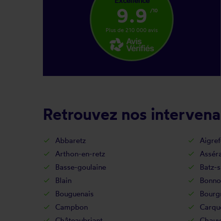
Excellence
9.9
/10
Plus de 210 000 avis
Retrouvez nos intervena
Abbaretz
Aigref
Arthon-en-retz
Assér
Basse-goulaine
Batz-
Blain
Bonno
Bouguenais
Bourg
Campbon
Carqu
Châteaubriant
Chauv