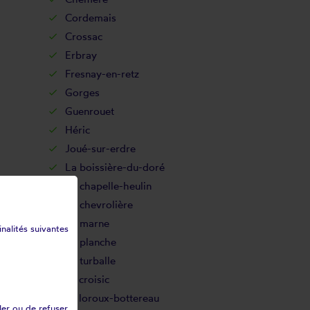
Cordemais
Crossac
Erbray
Fresnay-en-retz
Gorges
Guenrouet
Héric
Joué-sur-erdre
La boissière-du-doré
La chapelle-heulin
La chevrolière
La marne
inalités suivantes
La planche
La turballe
Le croisic
Le loroux-bottereau
ler ou de refuser