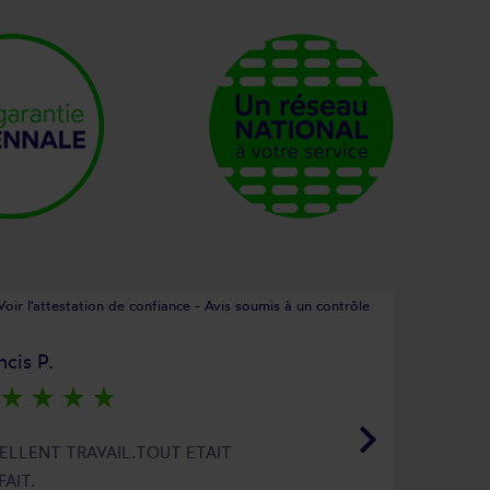
Voir l'attestation de confiance - Avis soumis à un contrôle
ncis P.
star_rate
star_rate
star_rate
star_rate
keyboard_arrow_right
ELLENT TRAVAIL.TOUT ETAIT
FAIT.