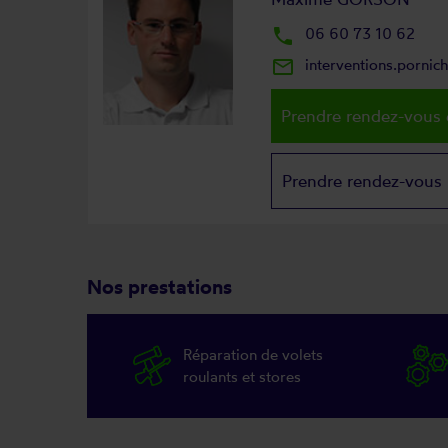
local_phone
06 60 73 10 62
mail_outline
interventions.porni
Prendre rendez-vous 
Prendre rendez-vous
Nos prestations
Réparation de volets
roulants et stores