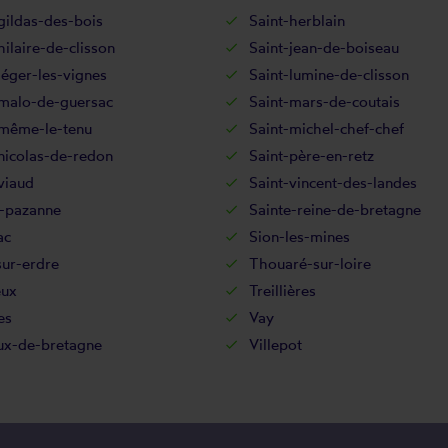
gildas-des-bois
Saint-herblain
hilaire-de-clisson
Saint-jean-de-boiseau
léger-les-vignes
Saint-lumine-de-clisson
-malo-de-guersac
Saint-mars-de-coutais
-même-le-tenu
Saint-michel-chef-chef
nicolas-de-redon
Saint-père-en-retz
viaud
Saint-vincent-des-landes
e-pazanne
Sainte-reine-de-bretagne
ac
Sion-les-mines
sur-erdre
Thouaré-sur-loire
eux
Treillières
es
Vay
ux-de-bretagne
Villepot