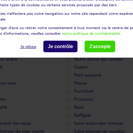
lerin
Le pouliguen
certains types de cookies ou certains services proposés par des tiers.
utiers-en-retz
Les sorinières
ies n'affectera pas votre navigation sur notre site cependant votre expérien
ert
Lusanger
ale.
le
Marsac-sur-don
ger d'avis ou retirer votre consentement à tout moment via le centre de p
s d'informations, veuillez consulter
notre politique de confidentialité
.
ger
Mesquer
ères
Montbert
Je contrôle
J'accepte
Je refuse
s
Mouzeil
ur-erdre
Notre-dame-des-landes
lt
Oudon
Petit-auverné
-sur-mer
Plessé
Pornichet
lles
Prinquiau
illé
Rezé
Ruffigné
-andré-des-eaux
Saint-aubin-des-chteaux
-étienne-de-mer-morte
Saint-étienne-de-montluc