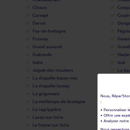
Clisson
Conqu
Corsept
Couër
Derval
Donge
Fay-de-bretagne
Fégré
Frossay
Genes
Grand-auverné
Grand
Guérande
Haute
Indre
Issé
Juigné-des-moutiers
La ba
La chapelle-basse-mer
La ch
La chapelle-launay
La cha
La grigonnais
La hai
Nous, Répar'Store
La meilleraye-de-bretagne
La mo
:
La regrippière
La re
• Personnaliser l
• Offrir une exp
Lavau-sur-loire
Le bi
• Analyser notre 
Le fresne-sur-loire
Le gâ
Nous respectons v