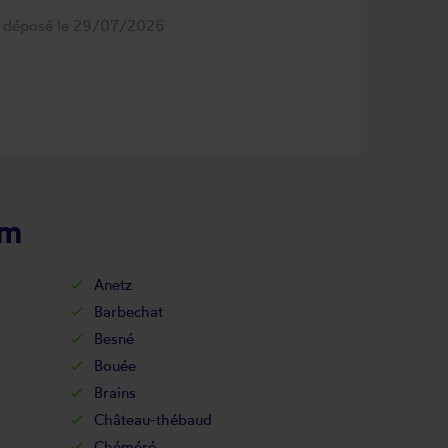
s déposé le 29/07/2026
im
Anetz
Barbechat
Besné
Bouée
Brains
Château-thébaud
Chéméré