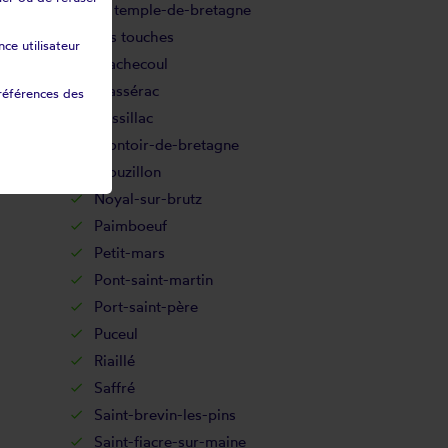
Le temple-de-bretagne
Les touches
ce utilisateur
Machecoul
Massérac
références des
Missillac
Montoir-de-bretagne
Mouzillon
Noyal-sur-brutz
Paimboeuf
Petit-mars
Pont-saint-martin
Port-saint-père
Puceul
Riaillé
Saffré
Saint-brevin-les-pins
Saint-fiacre-sur-maine