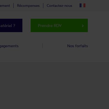
tement
Récompenses
Contactez-nous
tériel ?
Prendre RDV
keyboard_arrow_right
gagements
Nos forfaits