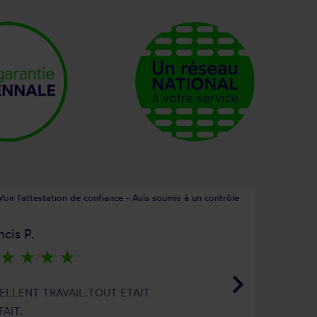
Voir l'attestation de confiance - Avis soumis à un contrôle
ncis P.
star_rate
star_rate
star_rate
star_rate
keyboard_arrow_right
ELLENT TRAVAIL.TOUT ETAIT
FAIT.