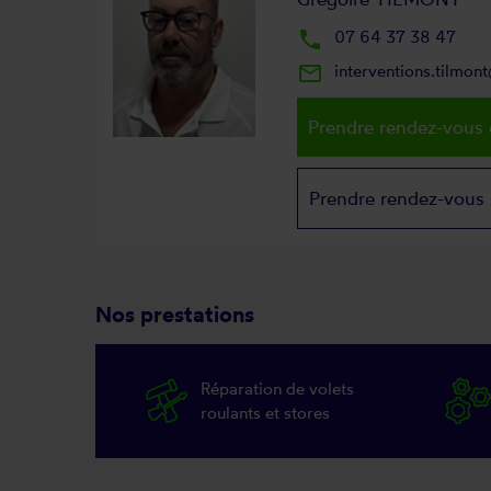
local_phone
07 64 37 38 47
mail_outline
interventions.tilmo
Prendre rendez-vous 
Prendre rendez-vous
Nos prestations
Réparation de volets
roulants et stores