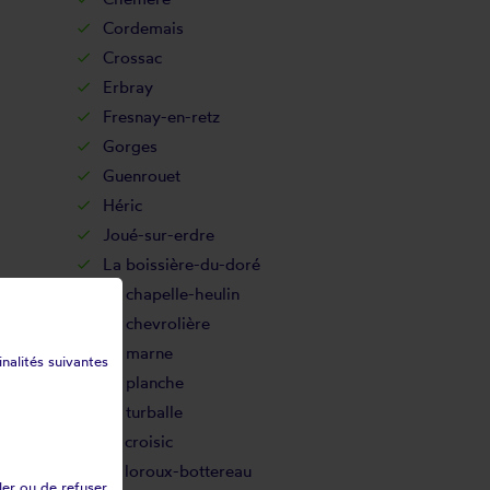
Cordemais
Crossac
Erbray
Fresnay-en-retz
Gorges
Guenrouet
Héric
Joué-sur-erdre
La boissière-du-doré
La chapelle-heulin
La chevrolière
La marne
inalités suivantes
La planche
La turballe
Le croisic
Le loroux-bottereau
ler ou de refuser