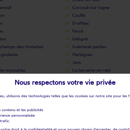
ereuil
Corcoué-sur-logne
on
Couffé
s
Drefféac
ac
Fercé
ton
Gétigné
champs-des-fontaines
Guémené-penfao
-goulaine
Herbignac
Jans
ule-escoublac
La bernerie-en-retz
apelle-des-marais
La chapelle-glain
Nous respectons votre vie privée
pelle-sur-erdre
La chevallerais
e-fouassière
La limouzinière
s, utilisons des technologies telles que les cookies sur notre site pour les f
ntagne
La plaine-sur-mer
maudière
La rouxière
e contenu et les publicités
érience personnalisée
gnon
Le cellier
trafic.
vre
Le landreau
otre droit à la confidentialité et vous pouvez choisir d'accepter, de contrô