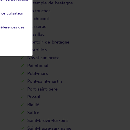
Le temple-de-bretagne
Les touches
ce utilisateur
Machecoul
Massérac
références des
Missillac
Montoir-de-bretagne
Mouzillon
Noyal-sur-brutz
Paimboeuf
Petit-mars
Pont-saint-martin
Port-saint-père
Puceul
Riaillé
Saffré
Saint-brevin-les-pins
Saint-fiacre-sur-maine