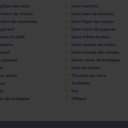
gildas-des-bois
Saint-herblain
hilaire-de-clisson
Saint-jean-de-boiseau
julien-de-vouvantes
Saint-léger-les-vignes
lyphard
Saint-malo-de-guersac
mars-la-jaille
Saint-même-le-tenu
nazaire
Saint-nicolas-de-redon
viaud
Saint-vincent-des-landes
e-pazanne
Sainte-reine-de-bretagne
ac
Sion-les-mines
sur-erdre
Thouaré-sur-loire
eux
Treillières
es
Vay
ux-de-bretagne
Villepot