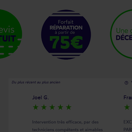
Du plus récent au plus ancien
help_outline
Joel G.
Fra
star_rate
star_rate
star_rate
star_rate
star_rate
star_rate
Intervention très efficace, par des
EXC
techniciens compétents et aimables
PAR