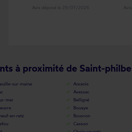
Avis déposé le 29/07/2026
Avi
ts à proximité de Saint-philbe
euille-sur-maine
Ancenis
ac
Avessac
sur-mer
Belligné
euvre
Bouaye
neuf-en-retz
Bouvron
efou
Casson
é
Cheix-en-retz