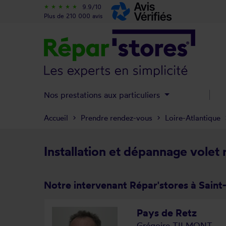
9.9/10
star_rate
star_rate
star_rate
star_rate
star_rate
Plus de 210 000 avis
Nos prestations aux particuliers
Accueil
Prendre rendez-vous
Loire-Atlantique
Installation et dépannage volet 
Notre intervenant Répar'stores à Saint-
Pays de Retz
Grégoire TILMONT