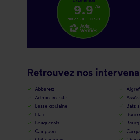
Excellence
9.9
/10
Plus de 210 000 avis
Retrouvez nos intervenan
Abbaretz
Aigref
Arthon-en-retz
Assér
Basse-goulaine
Batz-
Blain
Bonno
Bouguenais
Bourg
Campbon
Carqu
Châteaubriant
Chauv