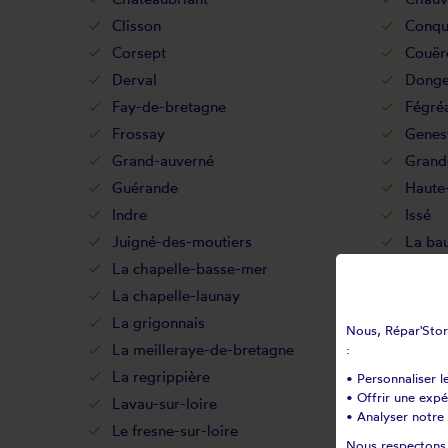
Clisson
Conqu
Corsept
Couër
Derval
Donge
Fay-de-bretagne
Fégré
Frossay
Genes
Grand-auverné
Grand
Guérande
Haute
Indre
Issé
Juigné-des-moutiers
La ba
La chapelle-basse-mer
La ch
La chapelle-launay
La cha
La grigonnais
La hai
Nous, Répar'Store
La meilleraye-de-bretagne
La mo
:
La regrippière
La re
• Personnaliser l
• Offrir une exp
Lavau-sur-loire
Le bi
• Analyser notre 
Le fresne-sur-loire
Le gâ
Nous respectons v