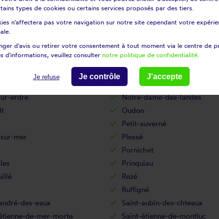
lerin
Le pouliguen
certains types de cookies ou certains services proposés par des tiers.
utiers-en-retz
Les sorinières
ies n'affectera pas votre navigation sur notre site cependant votre expérien
ert
Lusanger
ale.
le
Marsac-sur-don
ger d'avis ou retirer votre consentement à tout moment via le centre de p
s d'informations, veuillez consulter
notre politique de confidentialité
.
ger
Mesquer
ères
Montbert
Je contrôle
J'accepte
Je refuse
s
Mouzeil
ur-erdre
Notre-dame-des-landes
lt
Oudon
Petit-auverné
-sur-mer
Plessé
Pornichet
lles
Prinquiau
illé
Rezé
Ruffigné
-andré-des-eaux
Saint-aubin-des-chteaux
-étienne-de-mer-morte
Saint-étienne-de-montluc