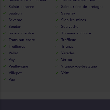
Sainte-pazanne
Sainte-reine-de-bretagne
Sautron
Savenay
Sévérac
Sion-les-mines
Soudan
Soulvache
Sucé-sur-erdre
Thouaré-sur-loire
Trans-sur-erdre
Treffieux
Treillières
Trignac
Vallet
Varades
Vay
Vertou
Vieillevigne
Vigneux-de-bretagne
Villepot
Vritz
Vue