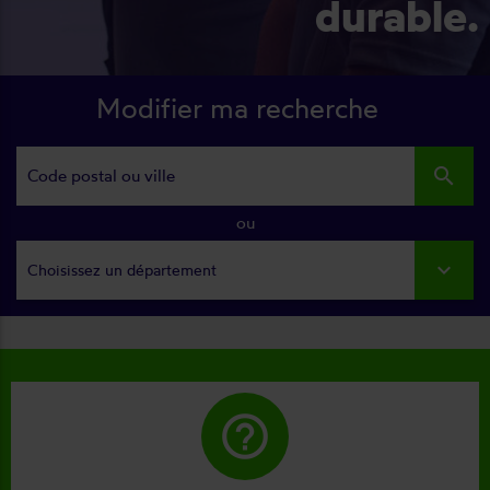
durable.
Modifier ma recherche
search
ou
Choisissez un département
help_outline