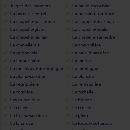
Juigné-des-moutiers
La baule-escoublac
La bernerie-en-retz
La boissière-du-doré
La chapelle-basse-mer
La chapelle-des-marais
La chapelle-glain
La chapelle-heulin
La chapelle-launay
La chapelle-sur-erdre
La chevallerais
La chevrolière
La grigonnais
La haie-fouassière
La limouzinière
La marne
La meilleraye-de-bretagne
La montagne
La plaine-sur-mer
La planche
La regrippière
La remaudière
La rouxière
La turballe
Lavau-sur-loire
Le bignon
Le cellier
Le croisic
Le fresne-sur-loire
Le gâvre
Le landreau
Le loroux-bottereau