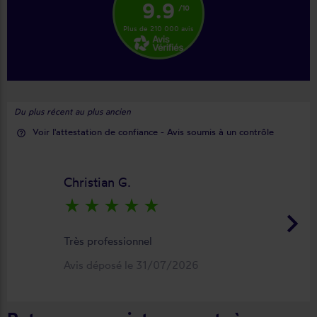
9.9
/10
Plus de 210 000 avis
Du plus récent au plus ancien
Voir l'attestation de confiance - Avis soumis à un contrôle
help_outline
Christian G.
star_rate
star_rate
star_rate
star_rate
star_rate
keyboard_arrow_right
Très professionnel
Avis déposé le 31/07/2026