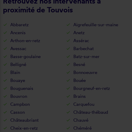
Retrouvez nos intervenants à
proximité de Touvois
Abbaretz
Aigrefeuille-sur-maine
Ancenis
Anetz
Arthon-en-retz
Assérac
Avessac
Barbechat
Basse-goulaine
Batz-sur-mer
Belligné
Besné
Blain
Bonnoeuvre
Bouaye
Bouée
Bouguenais
Bourgneuf-en-retz
Bouvron
Brains
Campbon
Carquefou
Casson
Château-thébaud
Châteaubriant
Chauvé
Cheix-en-retz
Chéméré