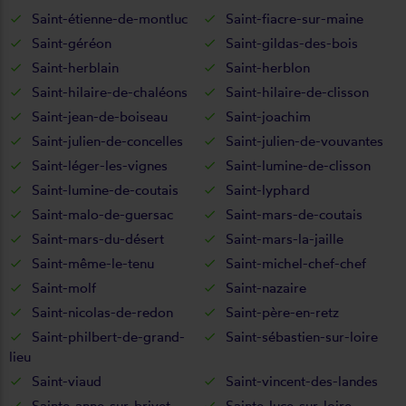
Saint-étienne-de-montluc
Saint-fiacre-sur-maine
Saint-géréon
Saint-gildas-des-bois
Saint-herblain
Saint-herblon
Saint-hilaire-de-chaléons
Saint-hilaire-de-clisson
Saint-jean-de-boiseau
Saint-joachim
Saint-julien-de-concelles
Saint-julien-de-vouvantes
Saint-léger-les-vignes
Saint-lumine-de-clisson
Saint-lumine-de-coutais
Saint-lyphard
Saint-malo-de-guersac
Saint-mars-de-coutais
Saint-mars-du-désert
Saint-mars-la-jaille
Saint-même-le-tenu
Saint-michel-chef-chef
Saint-molf
Saint-nazaire
Saint-nicolas-de-redon
Saint-père-en-retz
Saint-philbert-de-grand-
Saint-sébastien-sur-loire
lieu
Saint-viaud
Saint-vincent-des-landes
Sainte-anne-sur-brivet
Sainte-luce-sur-loire