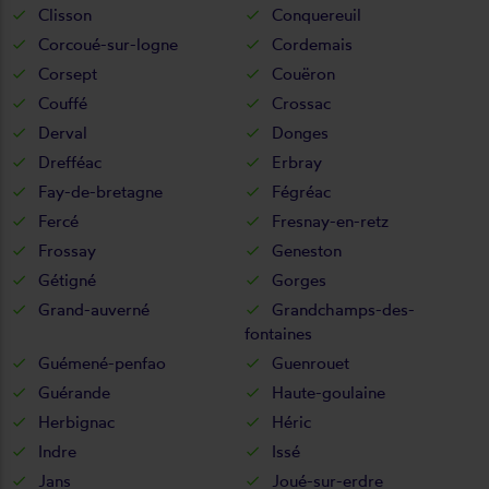
Clisson
Conquereuil
Corcoué-sur-logne
Cordemais
Corsept
Couëron
Couffé
Crossac
Derval
Donges
Drefféac
Erbray
Fay-de-bretagne
Fégréac
Fercé
Fresnay-en-retz
Frossay
Geneston
Gétigné
Gorges
Grand-auverné
Grandchamps-des-
fontaines
Guémené-penfao
Guenrouet
Guérande
Haute-goulaine
Herbignac
Héric
Indre
Issé
Jans
Joué-sur-erdre