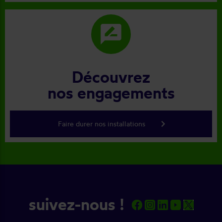
rate_review
Découvrez
nos engagements
keyboard_arrow_right
Faire durer nos installations
suivez-nous !