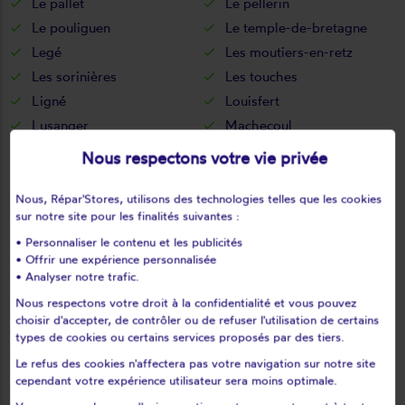
Le pallet
Le pellerin
Le pouliguen
Le temple-de-bretagne
Legé
Les moutiers-en-retz
Les sorinières
Les touches
Ligné
Louisfert
Lusanger
Machecoul
Maisdon-sur-sèvre
Malville
Nous respectons votre vie privée
Marsac-sur-don
Massérac
Mauves-sur-loire
Mésanger
Nous, Répar'Stores, utilisons des technologies telles que les cookies
sur notre site pour les finalités suivantes :
Mesquer
Missillac
• Personnaliser le contenu et les publicités
Moisdon-la-rivière
Monnières
• Offrir une expérience personnalisée
Montbert
Montoir-de-bretagne
• Analyser notre trafic.
Montrelais
Mouais
Nous respectons votre droit à la confidentialité et vous pouvez
Mouzeil
Mouzillon
choisir d'accepter, de contrôler ou de refuser l'utilisation de certains
types de cookies ou certains services proposés par des tiers.
Nantes
Nort-sur-erdre
Le refus des cookies n'affectera pas votre navigation sur notre site
Notre-dame-des-landes
Noyal-sur-brutz
cependant votre expérience utilisateur sera moins optimale.
Nozay
Orvault