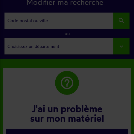
Modifier ma recherche
search
ou
Choisissez un département
help_outline
J'ai un problème
sur mon matériel