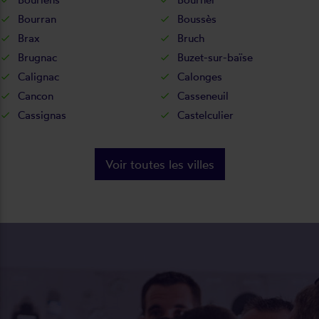
Bourran
Boussès
Brax
Bruch
Brugnac
Buzet-sur-baïse
Calignac
Calonges
Cancon
Casseneuil
Cassignas
Castelculier
Voir toutes les villes