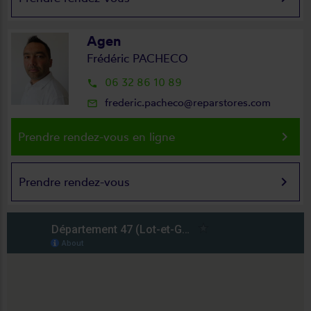
Agen
Frédéric PACHECO
06 32 86 10 89
local_phone
frederic.pacheco@reparstores.com
mail_outline
keyboard_arrow_right
Prendre rendez-vous en ligne
keyboard_arrow_right
Prendre rendez-vous