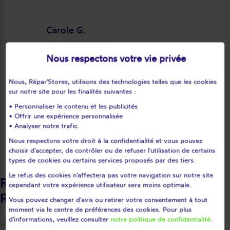
Carole G.
star_rate
star_rate
star_rate
star_rate
star_rate
Nous respectons votre vie privée
Excellent travail réalisé avec soin par
keyboard_arrow_right
Nous, Répar'Stores, utilisons des technologies telles que les cookies
les 2 intervenants. Ils ont dû démontrer
sur notre site pour les finalités suivantes :
entièrement le double store et le
• Personnaliser le contenu et les publicités
remonter à l'endroit avant de changer
• Offrir une expérience personnalisée
la toile. Le store est maintenant comme
• Analyser notre trafic.
neuf, parfaitement positionné et
Nous respectons votre droit à la confidentialité et vous pouvez
Avis déposé le 01/08/2026
choisir d'accepter, de contrôler ou de refuser l'utilisation de certains
fonctionnel. Je recommande vivement
types de cookies ou certains services proposés par des tiers.
cette entreprise.
Le refus des cookies n'affectera pas votre navigation sur notre site
Retrouvez nos intervenants
cependant votre expérience utilisateur sera moins optimale.
Répar'stores - Lot-et-Garonne
Vous pouvez changer d'avis ou retirer votre consentement à tout
moment via le centre de préférences des cookies. Pour plus
d'informations, veuillez consulter
notre politique de confidentialité
.
Agen
Agmé