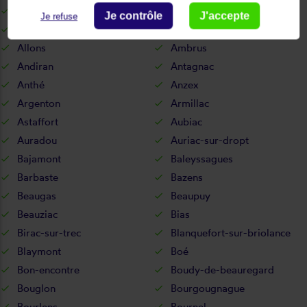
Agnac
Aiguillon
Je contrôle
J'accepte
Je refuse
Allemans-du-dropt
Allez-et-cazeneuve
Allons
Ambrus
Andiran
Antagnac
Anthé
Anzex
Argenton
Armillac
Astaffort
Aubiac
Auradou
Auriac-sur-dropt
Bajamont
Baleyssagues
Barbaste
Bazens
Beaugas
Beaupuy
Beauziac
Bias
Birac-sur-trec
Blanquefort-sur-briolance
Blaymont
Boé
Bon-encontre
Boudy-de-beauregard
Bouglon
Bourgougnague
Bourlens
Bournel