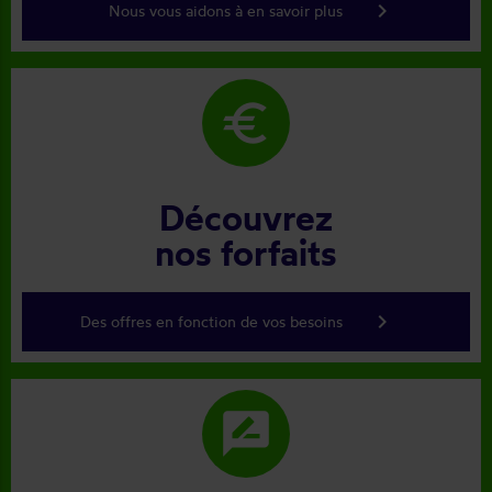
keyboard_arrow_right
Nous vous aidons à en savoir plus
euro
Découvrez
nos forfaits
keyboard_arrow_right
Des offres en fonction de vos besoins
rate_review