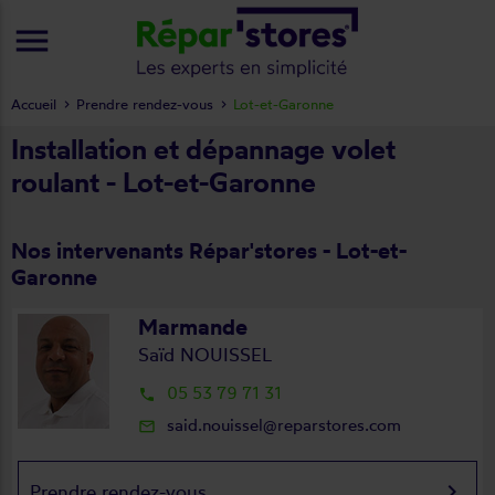
menu
Accueil
Prendre rendez-vous
Lot-et-Garonne
Installation et dépannage volet
roulant - Lot-et-Garonne
Nos intervenants Répar'stores - Lot-et-
Garonne
Marmande
Saïd NOUISSEL
05 53 79 71 31
local_phone
said.nouissel@reparstores.com
mail_outline
keyboard_arrow_right
Prendre rendez-vous