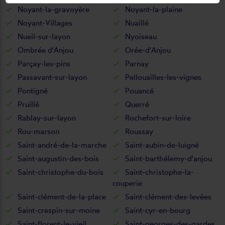
Noyant-la-gravoyère
Noyant-la-plaine
Noyant-Villages
Nuaillé
Nueil-sur-layon
Nyoiseau
Ombrée d'Anjou
Orée-d'Anjou
Parçay-les-pins
Parnay
Passavant-sur-layon
Pellouailles-les-vignes
Pontigné
Pouancé
Pruillé
Querré
Rablay-sur-layon
Rochefort-sur-loire
Rou-marson
Roussay
Saint-andré-de-la-marche
Saint-aubin-de-luigné
Saint-augustin-des-bois
Saint-barthélemy-d'anjou
Saint-christophe-du-bois
Saint-christophe-la-
couperie
Saint-clément-de-la-place
Saint-clément-des-levées
Saint-crespin-sur-moine
Saint-cyr-en-bourg
Saint-florent-le-vieil
Saint-georges-des-gardes