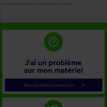
du volet peuvent se rendre à Avrillé pour estimer les travaux.
help_outline
J'ai un problème
sur mon matériel
keyboard_arrow_right
Nous vous aidons à en savoir plus