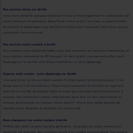
Nos services stores sur Avrillé
Votre store présente quelques faiblesses ? Nous sommes également les spécialistes des
stores intérieurs et extérieurs. Repar’Stores a tout ce qu’il vous faut, un grand nombre
de produits et dépannages vous attendent, à la fois pour renouveler votre store, ou pour
commander une toile neuve.
Vos services volets roulants à Avrillé
Pour honorer notre qualité de leader, nous vous enverrons les meilleurs intervenants, et
nous sommes partenaires de 50 marques. Un devis gratuit vous permettra d’en savoir
davantage sur le tarif de votre future installation, ou votre dépannage.
Urgence volet roulant : votre dépannage sur Avrillé
Vous avez brisé l’un de vos volets roulants ? L’interrupteur ne fonctionne plus ? Il ne
bouge plus et il ne remonte plus ? Nous vous proposerons d’intervenir en urgence à
domicile sur Avrillé, de manière à faire en sorte que vos volets soient fonctionnels à
nouveau. Nos techniciens-conseil interviennent aussi bien sur des volets filaires ou
solaires, automatiques ou manuels. Notre objectif : être le plus rapide possible de
manière à vous dépanner en quarante-huit heures max.
Nous changeons vos volets roulants à Avrillé
Profitez des volets roulants nouvelle génération, remplacez vos volets anciens pour
bénéficier par exemple, des nombreux atouts d’un modèle photovoltaïque. Nos experts