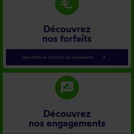
euro
Découvrez
nos forfaits
keyboard_arrow_right
Des offres en fonction de vos besoins
rate_review
Découvrez
nos engagements