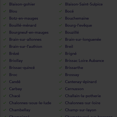
Blaison-gohier
Blaison-Saint-Sulpice
Blou
Bocé
Botz-en-mauges
Bouchemaine
Bouillé-ménard
Bourg-l'evêque
Bourgneuf-en-mauges
Bouzillé
Brain-sur-allonnes
Brain-sur-longuenée
Brain-sur-l'authion
Breil
Brézé
Brigné
Briollay
Brissac Loire Aubance
Brissac-quincé
Brissarthe
Broc
Brossay
Candé
Cantenay-épinard
Carbay
Cernusson
Chacé
Challain-la-potherie
Chalonnes-sous-le-lude
Chalonnes-sur-loire
Chambellay
Champ-sur-layon
Champigné
Champteussé-sur-baconne