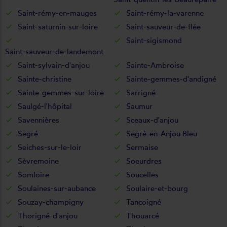
Saint-rémy-en-mauges
Saint-rémy-la-varenne
Saint-saturnin-sur-loire
Saint-sauveur-de-flée
Saint-sigismond
Saint-sauveur-de-landemont
Saint-sylvain-d'anjou
Sainte-Ambroise
Sainte-christine
Sainte-gemmes-d'andigné
Sainte-gemmes-sur-loire
Sarrigné
Saulgé-l'hôpital
Saumur
Savennières
Sceaux-d'anjou
Segré
Segré-en-Anjou Bleu
Seiches-sur-le-loir
Sermaise
Sèvremoine
Soeurdres
Somloire
Soucelles
Soulaines-sur-aubance
Soulaire-et-bourg
Souzay-champigny
Tancoigné
Thorigné-d'anjou
Thouarcé