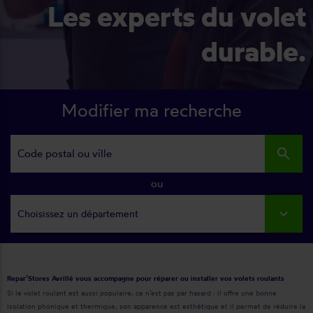
Les experts du volet
durable.
Modifier ma recherche
search
ou
Choisissez un département
Repar’Stores Avrillé vous accompagne pour réparer ou installer vos volets roulants
Si le volet roulant est aussi populaire, ce n’est pas par hasard : il offre une bonne
isolation phonique et thermique, son apparence est esthétique et il permet de réduire la