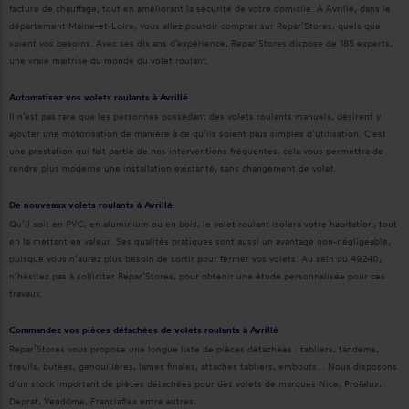
facture de chauffage, tout en améliorant la sécurité de votre domicile. À Avrillé, dans le
département Maine-et-Loire, vous allez pouvoir compter sur Repar’Stores, quels que
soient vos besoins. Avec ses dix ans d’expérience, Repar’Stores dispose de 185 experts,
une vraie maîtrise du monde du volet roulant.
Automatisez vos volets roulants à Avrillé
Il n’est pas rare que les personnes possédant des volets roulants manuels, désirent y
ajouter une motorisation de manière à ce qu’ils soient plus simples d’utilisation. C’est
une prestation qui fait partie de nos interventions fréquentes, cela vous permettra de
rendre plus moderne une installation existante, sans changement de volet.
De nouveaux volets roulants à Avrillé
Qu’il soit en PVC, en aluminium ou en bois, le volet roulant isolera votre habitation, tout
en la mettant en valeur. Ses qualités pratiques sont aussi un avantage non-négligeable,
puisque vous n’aurez plus besoin de sortir pour fermer vos volets. Au sein du 49240,
n’hésitez pas à solliciter Repar’Stores, pour obtenir une étude personnalisée pour ces
travaux.
Commandez vos pièces détachées de volets roulants à Avrillé
Repar’Stores vous propose une longue liste de pièces détachées : tabliers, tandems,
treuils, butées, genouillères, lames finales, attaches tabliers, embouts... Nous disposons
d’un stock important de pièces détachées pour des volets de marques Nice, Profalux,
Deprat, Vendôme, Franciaflex entre autres.