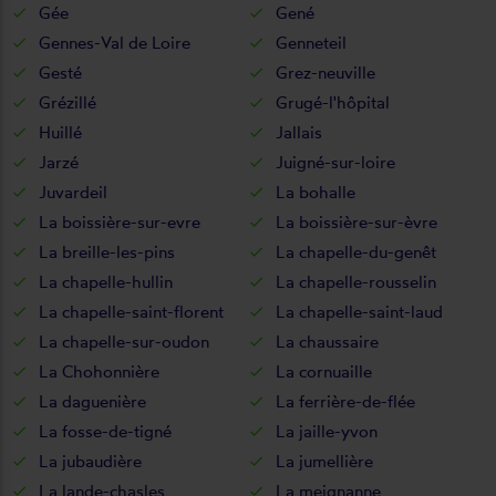
Gée
Gené
Gennes-Val de Loire
Genneteil
Gesté
Grez-neuville
Grézillé
Grugé-l'hôpital
Huillé
Jallais
Jarzé
Juigné-sur-loire
Juvardeil
La bohalle
La boissière-sur-evre
La boissière-sur-èvre
La breille-les-pins
La chapelle-du-genêt
La chapelle-hullin
La chapelle-rousselin
La chapelle-saint-florent
La chapelle-saint-laud
La chapelle-sur-oudon
La chaussaire
La Chohonnière
La cornuaille
La daguenière
La ferrière-de-flée
La fosse-de-tigné
La jaille-yvon
La jubaudière
La jumellière
La lande-chasles
La meignanne