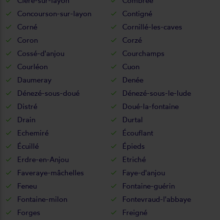
Cléré-sur-layon
Combrée
Concourson-sur-layon
Contigné
Corné
Cornillé-les-caves
Coron
Corzé
Cossé-d'anjou
Courchamps
Courléon
Cuon
Daumeray
Denée
Dénezé-sous-doué
Dénezé-sous-le-lude
Distré
Doué-la-fontaine
Drain
Durtal
Echemiré
Écouflant
Écuillé
Épieds
Erdre-en-Anjou
Etriché
Faveraye-mâchelles
Faye-d'anjou
Feneu
Fontaine-guérin
Fontaine-milon
Fontevraud-l'abbaye
Forges
Freigné