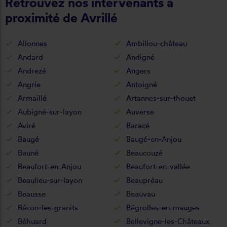
Retrouvez nos intervenants à
proximité de Avrillé
Allonnes
Ambillou-château
Andard
Andigné
Andrezé
Angers
Angrie
Antoigné
Armaillé
Artannes-sur-thouet
Aubigné-sur-layon
Auverse
Aviré
Baracé
Baugé
Baugé-en-Anjou
Bauné
Beaucouzé
Beaufort-en-Anjou
Beaufort-en-vallée
Beaulieu-sur-layon
Beaupréau
Beausse
Beauvau
Bécon-les-granits
Bégrolles-en-mauges
Béhuard
Bellevigne-les-Châteaux