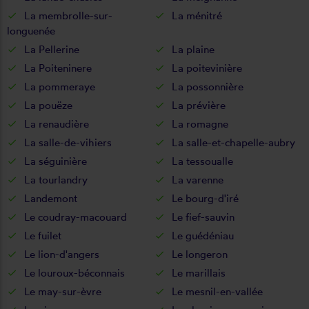
La membrolle-sur-
La ménitré
longuenée
La Pellerine
La plaine
La Poiteninere
La poitevinière
La pommeraye
La possonnière
La pouëze
La prévière
La renaudière
La romagne
La salle-de-vihiers
La salle-et-chapelle-aubry
La séguinière
La tessoualle
La tourlandry
La varenne
Landemont
Le bourg-d'iré
Le coudray-macouard
Le fief-sauvin
Le fuilet
Le guédéniau
Le lion-d'angers
Le longeron
Le louroux-béconnais
Le marillais
Le may-sur-èvre
Le mesnil-en-vallée