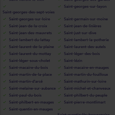
Saint-georges-sur-layon
Saint-georges-des-sept-voies
Saint-georges-sur-loire
Saint-germain-sur-moine
Saint-jean-de-la-croix
Saint-jean-de-linières
Saint-jean-des-mauvrets
Saint-just-sur-dive
Saint-lambert-du-lattay
Saint-lambert-la-potherie
Saint-laurent-de-la-plaine
Saint-laurent-des-autels
Saint-laurent-du-mottay
Saint-léger-des-bois
Saint-léger-sous-cholet
Saint-lézin
Saint-macaire-du-bois
Saint-macaire-en-mauges
Saint-martin-de-la-place
Saint-martin-du-fouilloux
Saint-martin-d'arcé
Saint-mathurin-sur-loire
Saint-melaine-sur-aubance
Saint-michel-et-chanveaux
Saint-paul-du-bois
Saint-philbert-du-peuple
Saint-philbert-en-mauges
Saint-pierre-montlimart
Saint-quentin-en-mauges
Saint-quentin-lès-beaurepaire