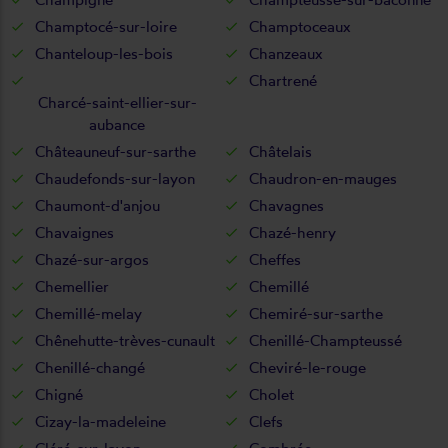
Champtocé-sur-loire
Champtoceaux
Chanteloup-les-bois
Chanzeaux
Chartrené
Charcé-saint-ellier-sur-
aubance
Châteauneuf-sur-sarthe
Châtelais
Chaudefonds-sur-layon
Chaudron-en-mauges
Chaumont-d'anjou
Chavagnes
Chavaignes
Chazé-henry
Chazé-sur-argos
Cheffes
Chemellier
Chemillé
Chemillé-melay
Chemiré-sur-sarthe
Chênehutte-trèves-cunault
Chenillé-Champteussé
Chenillé-changé
Cheviré-le-rouge
Chigné
Cholet
Cizay-la-madeleine
Clefs