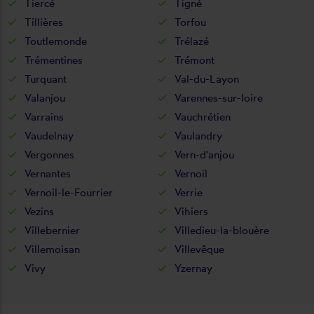
Tiercé
Tigné
Tillières
Torfou
Toutlemonde
Trélazé
Trémentines
Trémont
Turquant
Val-du-Layon
Valanjou
Varennes-sur-loire
Varrains
Vauchrétien
Vaudelnay
Vaulandry
Vergonnes
Vern-d'anjou
Vernantes
Vernoil
Vernoil-le-Fourrier
Verrie
Vezins
Vihiers
Villebernier
Villedieu-la-blouère
Villemoisan
Villevêque
Vivy
Yzernay