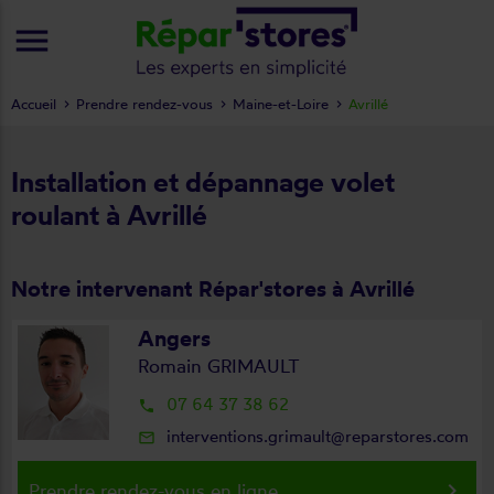
menu
Accueil
Prendre rendez-vous
Maine-et-Loire
Avrillé
Installation et dépannage volet
roulant à Avrillé
Notre intervenant Répar'stores à Avrillé
Angers
Romain GRIMAULT
07 64 37 38 62
local_phone
interventions.grimault@reparstores.com
mail_outline
keyboard_arrow_right
Prendre rendez-vous en ligne