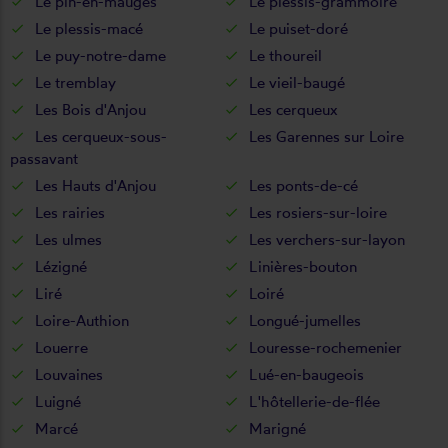
Le pin-en-mauges
Le plessis-grammoire
Le plessis-macé
Le puiset-doré
Le puy-notre-dame
Le thoureil
Le tremblay
Le vieil-baugé
Les Bois d'Anjou
Les cerqueux
Les cerqueux-sous-
Les Garennes sur Loire
passavant
Les Hauts d'Anjou
Les ponts-de-cé
Les rairies
Les rosiers-sur-loire
Les ulmes
Les verchers-sur-layon
Lézigné
Linières-bouton
Liré
Loiré
Loire-Authion
Longué-jumelles
Louerre
Louresse-rochemenier
Louvaines
Lué-en-baugeois
Luigné
L'hôtellerie-de-flée
Marcé
Marigné