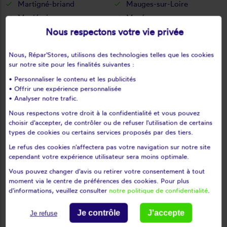
Martigné-briand
Mauges-sur-Loire
Maulévrier
Mazé
Nous respectons votre vie privée
Mazé-Millon
Mazières-en-mauges
Meigné
Meigné-le-vicomte
Nous, Répar'Stores, utilisons des technologies telles que les cookies
Melay
Méon
sur notre site pour les finalités suivantes :
Miré
Montfaucon-montigné
• Personnaliser le contenu et les publicités
Montfort
Montguillon
• Offrir une expérience personnalisée
• Analyser notre trafic.
Montigné-lès-rairies
Montilliers
Montjean-sur-loire
Montpollin
Nous respectons votre droit à la confidentialité et vous pouvez
choisir d'accepter, de contrôler ou de refuser l'utilisation de certains
Montreuil-bellay
Montreuil-juigné
types de cookies ou certains services proposés par des tiers.
Montreuil-sur-loir
Montreuil-sur-maine
Le refus des cookies n'affectera pas votre navigation sur notre site
Montrevault
Montsoreau
cependant votre expérience utilisateur sera moins optimale.
Morannes
Mouliherne
Vous pouvez changer d'avis ou retirer votre consentement à tout
moment via le centre de préférences des cookies. Pour plus
Mozé-sur-louet
Mûrs-erigné
d'informations, veuillez consulter
notre politique de confidentialité
.
Neuillé
Neuvy-en-mauges
Noëllet
Notre Dame des Mauges
Je contrôle
J'accepte
Je refuse
Notre-dame-d'allençon
Noyant