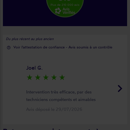
Plus de 210 000 avis
Du plus récent au plus ancien
Voir l'attestation de confiance - Avis soumis à un contrôle
help_outline
Joel G.
star_rate
star_rate
star_rate
star_rate
star_rate
keyboard_arrow_right
Intervention très efficace, par des
techniciens compétents et aimables
Avis déposé le 29/07/2026