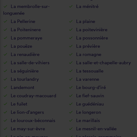
La membrolle-sur-
La ménitré
longuenée
La Pellerine
La plaine
La Poiteninere
La poitevinière
La pommeraye
La possonnière
La pouëze
La prévière
La renaudière
La romagne
La salle-de-vihiers
La salle-et-chapelle-aubry
La séguinière
La tessoualle
La tourlandry
La varenne
Landemont
Le bourg-d'iré
Le coudray-macouard
Le fief-sauvin
Le fuilet
Le guédéniau
Le lion-d'angers
Le longeron
Le louroux-béconnais
Le marillais
Le may-sur-èvre
Le mesnil-en-vallée
Le pin-en-mauges
Le plessis-grammoire