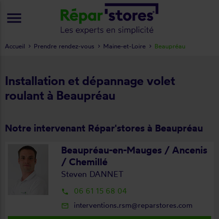
menu
Accueil
Prendre rendez-vous
Maine-et-Loire
Beaupréau
Installation et dépannage volet
roulant à Beaupréau
Notre intervenant Répar'stores à Beaupréau
Beaupréau-en-Mauges / Ancenis
/ Chemillé
Steven DANNET
06 61 15 68 04
local_phone
interventions.rsm@reparstores.com
mail_outline