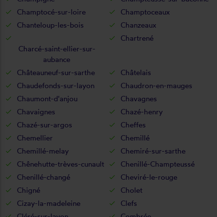
Champtocé-sur-loire
Champtoceaux
Chanteloup-les-bois
Chanzeaux
Chartrené
Charcé-saint-ellier-sur-
aubance
Châteauneuf-sur-sarthe
Châtelais
Chaudefonds-sur-layon
Chaudron-en-mauges
Chaumont-d'anjou
Chavagnes
Chavaignes
Chazé-henry
Chazé-sur-argos
Cheffes
Chemellier
Chemillé
Chemillé-melay
Chemiré-sur-sarthe
Chênehutte-trèves-cunault
Chenillé-Champteussé
Chenillé-changé
Cheviré-le-rouge
Chigné
Cholet
Cizay-la-madeleine
Clefs
Cléré-sur-layon
Combrée