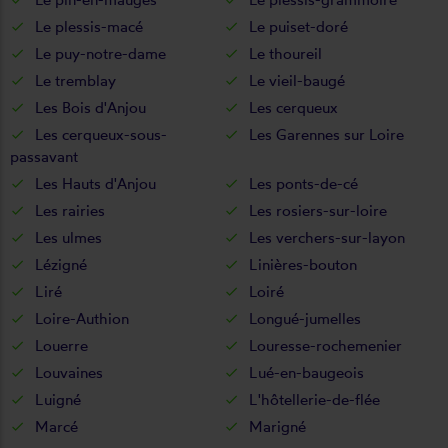
Le plessis-macé
Le puiset-doré
Le puy-notre-dame
Le thoureil
Le tremblay
Le vieil-baugé
Les Bois d'Anjou
Les cerqueux
Les cerqueux-sous-
Les Garennes sur Loire
passavant
Les Hauts d'Anjou
Les ponts-de-cé
Les rairies
Les rosiers-sur-loire
Les ulmes
Les verchers-sur-layon
Lézigné
Linières-bouton
Liré
Loiré
Loire-Authion
Longué-jumelles
Louerre
Louresse-rochemenier
Louvaines
Lué-en-baugeois
Luigné
L'hôtellerie-de-flée
Marcé
Marigné