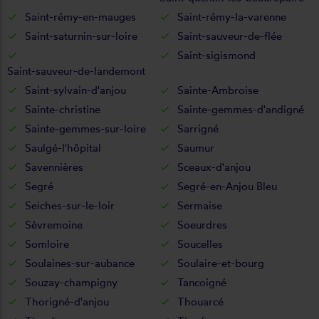
Saint-rémy-en-mauges
Saint-rémy-la-varenne
Saint-saturnin-sur-loire
Saint-sauveur-de-flée
Saint-sigismond
Saint-sauveur-de-landemont
Saint-sylvain-d'anjou
Sainte-Ambroise
Sainte-christine
Sainte-gemmes-d'andigné
Sainte-gemmes-sur-loire
Sarrigné
Saulgé-l'hôpital
Saumur
Savennières
Sceaux-d'anjou
Segré
Segré-en-Anjou Bleu
Seiches-sur-le-loir
Sermaise
Sèvremoine
Soeurdres
Somloire
Soucelles
Soulaines-sur-aubance
Soulaire-et-bourg
Souzay-champigny
Tancoigné
Thorigné-d'anjou
Thouarcé