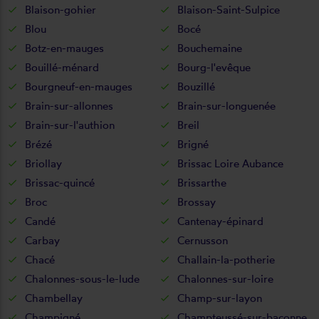
Blaison-gohier
Blaison-Saint-Sulpice
Blou
Bocé
Botz-en-mauges
Bouchemaine
Bouillé-ménard
Bourg-l'evêque
Bourgneuf-en-mauges
Bouzillé
Brain-sur-allonnes
Brain-sur-longuenée
Brain-sur-l'authion
Breil
Brézé
Brigné
Briollay
Brissac Loire Aubance
Brissac-quincé
Brissarthe
Broc
Brossay
Candé
Cantenay-épinard
Carbay
Cernusson
Chacé
Challain-la-potherie
Chalonnes-sous-le-lude
Chalonnes-sur-loire
Chambellay
Champ-sur-layon
Champigné
Champteussé-sur-baconne