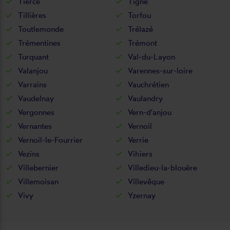
Tiercé
Tigné
Tillières
Torfou
Toutlemonde
Trélazé
Trémentines
Trémont
Turquant
Val-du-Layon
Valanjou
Varennes-sur-loire
Varrains
Vauchrétien
Vaudelnay
Vaulandry
Vergonnes
Vern-d'anjou
Vernantes
Vernoil
Vernoil-le-Fourrier
Verrie
Vezins
Vihiers
Villebernier
Villedieu-la-blouère
Villemoisan
Villevêque
Vivy
Yzernay