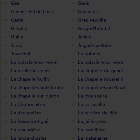
Gée
Gené
Gennes-Val de Loire
Genneteil
Gesté
Grez-neuville
Grézillé
Grugé-l'hôpital
Huillé
Jallais
Jarzé
Juigné-sur-loire
Juvardeil
La bohalle
La boissière-sur-evre
La boissière-sur-èvre
La breille-les-pins
La chapelle-du-genêt
La chapelle-hullin
La chapelle-rousselin
La chapelle-saint-florent
La chapelle-saint-laud
La chapelle-sur-oudon
La chaussaire
La Chohonnière
La cornuaille
La daguenière
La ferrière-de-flée
La fosse-de-tigné
La jaille-yvon
La jubaudière
La jumellière
La lande-chasles
La meignanne