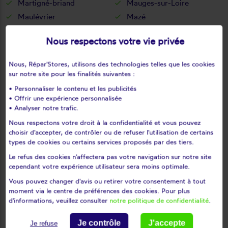
Martigné-briand
Mauges-sur-Loire
Maulévrier
Mazé
Mazé-Millon
Mazières-en-mauges
Nous respectons votre vie privée
Meigné
Meigné-le-vicomte
Melay
Méon
Nous, Répar'Stores, utilisons des technologies telles que les cookies
Miré
Montfaucon-montigné
sur notre site pour les finalités suivantes :
Montfort
Montguillon
• Personnaliser le contenu et les publicités
• Offrir une expérience personnalisée
Montigné-lès-rairies
Montilliers
• Analyser notre trafic.
Montjean-sur-loire
Montpollin
Nous respectons votre droit à la confidentialité et vous pouvez
Montreuil-bellay
Montreuil-juigné
choisir d'accepter, de contrôler ou de refuser l'utilisation de certains
Montreuil-sur-loir
Montreuil-sur-maine
types de cookies ou certains services proposés par des tiers.
Montrevault
Montsoreau
Le refus des cookies n'affectera pas votre navigation sur notre site
cependant votre expérience utilisateur sera moins optimale.
Morannes
Mouliherne
Mozé-sur-louet
Mûrs-erigné
Vous pouvez changer d'avis ou retirer votre consentement à tout
moment via le centre de préférences des cookies. Pour plus
Neuillé
Neuvy-en-mauges
d'informations, veuillez consulter
notre politique de confidentialité
.
Noëllet
Notre Dame des Mauges
Notre-dame-d'allençon
Noyant
Je contrôle
J'accepte
Je refuse