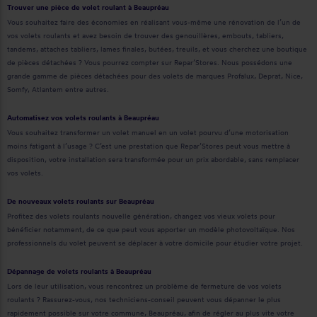
Trouver une pièce de volet roulant à Beaupréau
Vous souhaitez faire des économies en réalisant vous-même une rénovation de l’un de
vos volets roulants et avez besoin de trouver des genouillères, embouts, tabliers,
tandems, attaches tabliers, lames finales, butées, treuils, et vous cherchez une boutique
de pièces détachées ? Vous pourrez compter sur Repar’Stores. Nous possédons une
grande gamme de pièces détachées pour des volets de marques Profalux, Deprat, Nice,
Somfy, Atlantem entre autres.
Automatisez vos volets roulants à Beaupréau
Vous souhaitez transformer un volet manuel en un volet pourvu d’une motorisation
moins fatigant à l’usage ? C’est une prestation que Repar’Stores peut vous mettre à
disposition, votre installation sera transformée pour un prix abordable, sans remplacer
vos volets.
De nouveaux volets roulants sur Beaupréau
Profitez des volets roulants nouvelle génération, changez vos vieux volets pour
bénéficier notamment, de ce que peut vous apporter un modèle photovoltaïque. Nos
professionnels du volet peuvent se déplacer à votre domicile pour étudier votre projet.
Dépannage de volets roulants à Beaupréau
Lors de leur utilisation, vous rencontrez un problème de fermeture de vos volets
roulants ? Rassurez-vous, nos techniciens-conseil peuvent vous dépanner le plus
rapidement possible sur votre commune, Beaupréau, afin de régler au plus vite votre