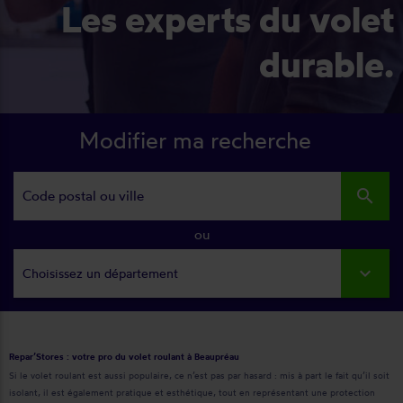
Les experts du volet
durable.
Modifier ma recherche
search
ou
Choisissez un département
Repar’Stores : votre pro du volet roulant à Beaupréau
Si le volet roulant est aussi populaire, ce n’est pas par hasard : mis à part le fait qu’il soit
isolant, il est également pratique et esthétique, tout en représentant une protection