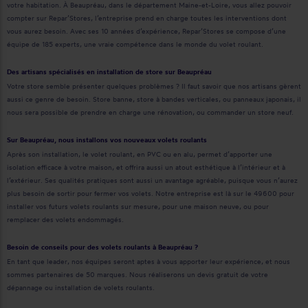
votre habitation. À Beaupréau, dans le département Maine-et-Loire, vous allez pouvoir
compter sur Repar’Stores, l’entreprise prend en charge toutes les interventions dont
vous aurez besoin. Avec ses 10 années d’expérience, Repar’Stores se compose d’une
équipe de 185 experts, une vraie compétence dans le monde du volet roulant.
Des artisans spécialisés en installation de store sur Beaupréau
Votre store semble présenter quelques problèmes ? Il faut savoir que nos artisans gèrent
aussi ce genre de besoin. Store banne, store à bandes verticales, ou panneaux japonais, il
nous sera possible de prendre en charge une rénovation, ou commander un store neuf.
Sur Beaupréau, nous installons vos nouveaux volets roulants
Après son installation, le volet roulant, en PVC ou en alu, permet d’apporter une
isolation efficace à votre maison, et offrira aussi un atout esthétique à l’intérieur et à
l’extérieur. Ses qualités pratiques sont aussi un avantage agréable, puisque vous n’aurez
plus besoin de sortir pour fermer vos volets. Notre entreprise est là sur le 49600 pour
installer vos futurs volets roulants sur mesure, pour une maison neuve, ou pour
remplacer des volets endommagés.
Besoin de conseils pour des volets roulants à Beaupréau ?
En tant que leader, nos équipes seront aptes à vous apporter leur expérience, et nous
sommes partenaires de 50 marques. Nous réaliserons un devis gratuit de votre
dépannage ou installation de volets roulants.