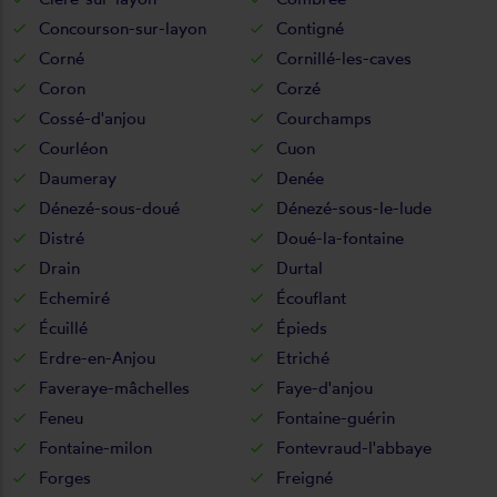
Concourson-sur-layon
Contigné
Corné
Cornillé-les-caves
Coron
Corzé
Cossé-d'anjou
Courchamps
Courléon
Cuon
Daumeray
Denée
Dénezé-sous-doué
Dénezé-sous-le-lude
Distré
Doué-la-fontaine
Drain
Durtal
Echemiré
Écouflant
Écuillé
Épieds
Erdre-en-Anjou
Etriché
Faveraye-mâchelles
Faye-d'anjou
Feneu
Fontaine-guérin
Fontaine-milon
Fontevraud-l'abbaye
Forges
Freigné