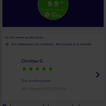
9.9
/10
Plus de 210 000 avis
Du plus récent au plus ancien
Voir l'attestation de confiance - Avis soumis à un contrôle
help_outline
Christian G.
star_rate
star_rate
star_rate
star_rate
star_rate
keyboard_arrow_right
Très professionnel
Avis déposé le 31/07/2026