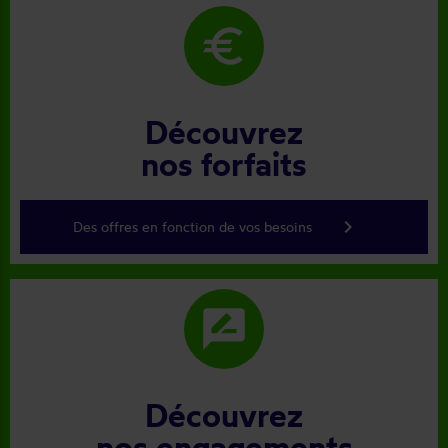
euro
Découvrez
nos forfaits
keyboard_arrow_right
Des offres en fonction de vos besoins
rate_review
Découvrez
nos engagements