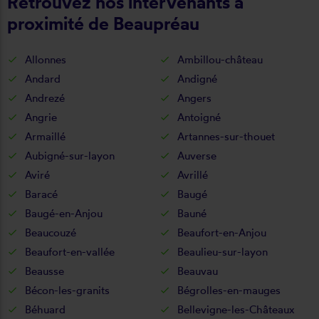
Retrouvez nos intervenants à
proximité de Beaupréau
Allonnes
Ambillou-château
Andard
Andigné
Andrezé
Angers
Angrie
Antoigné
Armaillé
Artannes-sur-thouet
Aubigné-sur-layon
Auverse
Aviré
Avrillé
Baracé
Baugé
Baugé-en-Anjou
Bauné
Beaucouzé
Beaufort-en-Anjou
Beaufort-en-vallée
Beaulieu-sur-layon
Beausse
Beauvau
Bécon-les-granits
Bégrolles-en-mauges
Béhuard
Bellevigne-les-Châteaux