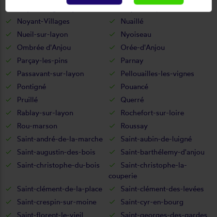
Noyant-la-gravoyère
Noyant-la-plaine
Noyant-Villages
Nuaillé
Nueil-sur-layon
Nyoiseau
Ombrée d'Anjou
Orée-d'Anjou
Parçay-les-pins
Parnay
Passavant-sur-layon
Pellouailles-les-vignes
Pontigné
Pouancé
Pruillé
Querré
Rablay-sur-layon
Rochefort-sur-loire
Rou-marson
Roussay
Saint-andré-de-la-marche
Saint-aubin-de-luigné
Saint-augustin-des-bois
Saint-barthélemy-d'anjou
Saint-christophe-du-bois
Saint-christophe-la-
couperie
Saint-clément-de-la-place
Saint-clément-des-levées
Saint-crespin-sur-moine
Saint-cyr-en-bourg
Saint-florent-le-vieil
Saint-georges-des-gardes