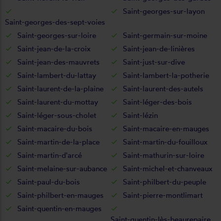
Saint-georges-sur-layon
Saint-georges-des-sept-voies
Saint-georges-sur-loire
Saint-germain-sur-moine
Saint-jean-de-la-croix
Saint-jean-de-linières
Saint-jean-des-mauvrets
Saint-just-sur-dive
Saint-lambert-du-lattay
Saint-lambert-la-potherie
Saint-laurent-de-la-plaine
Saint-laurent-des-autels
Saint-laurent-du-mottay
Saint-léger-des-bois
Saint-léger-sous-cholet
Saint-lézin
Saint-macaire-du-bois
Saint-macaire-en-mauges
Saint-martin-de-la-place
Saint-martin-du-fouilloux
Saint-martin-d'arcé
Saint-mathurin-sur-loire
Saint-melaine-sur-aubance
Saint-michel-et-chanveaux
Saint-paul-du-bois
Saint-philbert-du-peuple
Saint-philbert-en-mauges
Saint-pierre-montlimart
Saint-quentin-en-mauges
Saint-quentin-lès-beaurepaire