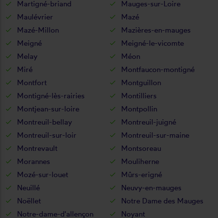
Martigné-briand
Mauges-sur-Loire
Maulévrier
Mazé
Mazé-Millon
Mazières-en-mauges
Meigné
Meigné-le-vicomte
Melay
Méon
Miré
Montfaucon-montigné
Montfort
Montguillon
Montigné-lès-rairies
Montilliers
Montjean-sur-loire
Montpollin
Montreuil-bellay
Montreuil-juigné
Montreuil-sur-loir
Montreuil-sur-maine
Montrevault
Montsoreau
Morannes
Mouliherne
Mozé-sur-louet
Mûrs-erigné
Neuillé
Neuvy-en-mauges
Noëllet
Notre Dame des Mauges
Notre-dame-d'allençon
Noyant