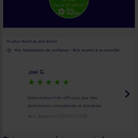
Plus de 210 000 avis
Du plus récent au plus ancien
Voir l'attestation de confiance - Avis soumis à un contrôle
help_outline
Joel G.
star_rate
star_rate
star_rate
star_rate
star_rate
keyboard_arrow_right
Intervention très efficace, par des
techniciens compétents et aimables
Avis déposé le 29/07/2026