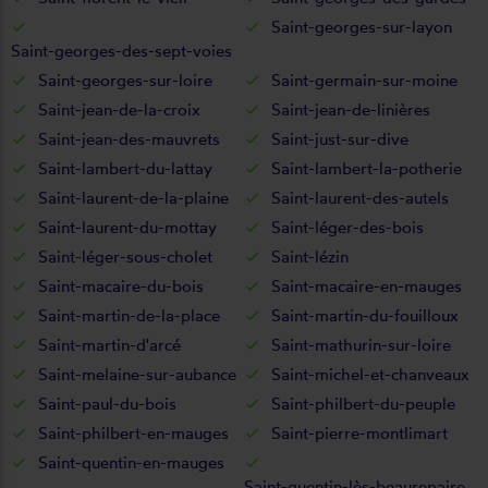
Saint-georges-sur-layon
Saint-georges-des-sept-voies
Saint-georges-sur-loire
Saint-germain-sur-moine
Saint-jean-de-la-croix
Saint-jean-de-linières
Saint-jean-des-mauvrets
Saint-just-sur-dive
Saint-lambert-du-lattay
Saint-lambert-la-potherie
Saint-laurent-de-la-plaine
Saint-laurent-des-autels
Saint-laurent-du-mottay
Saint-léger-des-bois
Saint-léger-sous-cholet
Saint-lézin
Saint-macaire-du-bois
Saint-macaire-en-mauges
Saint-martin-de-la-place
Saint-martin-du-fouilloux
Saint-martin-d'arcé
Saint-mathurin-sur-loire
Saint-melaine-sur-aubance
Saint-michel-et-chanveaux
Saint-paul-du-bois
Saint-philbert-du-peuple
Saint-philbert-en-mauges
Saint-pierre-montlimart
Saint-quentin-en-mauges
Saint-quentin-lès-beaurepaire