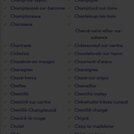
Champteussé-sur-baconne
Champtocé-sur-loire
Champtoceaux
Chanteloup-les-bois
Chanzeaux
Charcé-saint-ellier-sur-
aubance
Chartrené
Châteauneuf-sur-sarthe
Châtelais
Chaudefonds-sur-layon
Chaudron-en-mauges
Chaumont-d'anjou
Chavagnes
Chavaignes
Chazé-henry
Chazé-sur-argos
Cheffes
Chemellier
Chemillé
Chemillé-melay
Chemiré-sur-sarthe
Chênehutte-trèves-cunault
Chenillé-Champteussé
Chenillé-changé
Cheviré-le-rouge
Chigné
Cholet
Cizay-la-madeleine