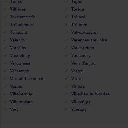
Tiercé
Tigné
Tillières
Torfou
Toutlemonde
Trélazé
Trémentines
Trémont
Turquant
Val-du-Layon
Valanjou
Varennes-sur-loire
Varrains
Vauchrétien
Vaudelnay
Vaulandry
Vergonnes
Vern-d'anjou
Vernantes
Vernoil
Vernoil-le-Fourrier
Verrie
Vezins
Vihiers
Villebernier
Villedieu-la-blouère
Villemoisan
Villevêque
Vivy
Yzernay