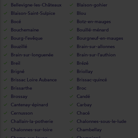
Bellevigne-les-Châteaux
Blaison-gohier
Blaison-Saint-Sulpice
Blou
Bocé
Botz-en-mauges
Bouchemaine
Bouillé-ménard
Bourg-l'evêque
Bourgneuf-en-mauges
Bouzillé
Brain-sur-allonnes
Brain-sur-longuenée
Brain-sur-l'authion
Breil
Brézé
Brigné
Briollay
Brissac Loire Aubance
Brissac-quincé
Brissarthe
Broc
Brossay
Candé
Cantenay-épinard
Carbay
Cernusson
Chacé
Challain-la-potherie
Chalonnes-sous-le-lude
Chalonnes-sur-loire
Chambellay
Champ-sur-layon
Champigné