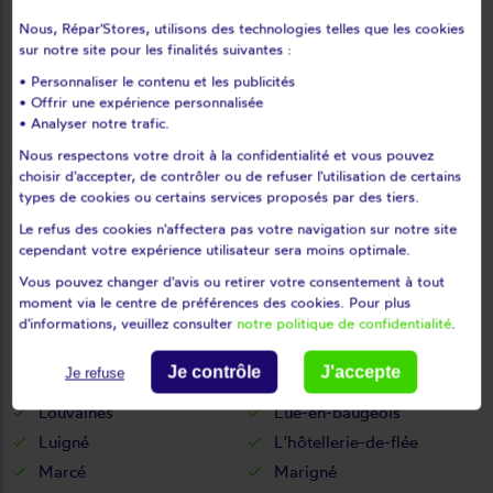
Le pin-en-mauges
Le plessis-grammoire
Nous, Répar'Stores, utilisons des technologies telles que les cookies
Le plessis-macé
Le puiset-doré
sur notre site pour les finalités suivantes :
Le puy-notre-dame
Le thoureil
• Personnaliser le contenu et les publicités
Le tremblay
Le vieil-baugé
• Offrir une expérience personnalisée
Les Bois d'Anjou
Les cerqueux
• Analyser notre trafic.
Les cerqueux-sous-
Les Garennes sur Loire
Nous respectons votre droit à la confidentialité et vous pouvez
passavant
choisir d'accepter, de contrôler ou de refuser l'utilisation de certains
types de cookies ou certains services proposés par des tiers.
Les Hauts d'Anjou
Les ponts-de-cé
Le refus des cookies n'affectera pas votre navigation sur notre site
Les rairies
Les rosiers-sur-loire
cependant votre expérience utilisateur sera moins optimale.
Les ulmes
Les verchers-sur-layon
Vous pouvez changer d'avis ou retirer votre consentement à tout
Lézigné
Linières-bouton
moment via le centre de préférences des cookies. Pour plus
Liré
Loiré
d'informations, veuillez consulter
notre politique de confidentialité
.
Loire-Authion
Longué-jumelles
Je contrôle
J'accepte
Je refuse
Louerre
Louresse-rochemenier
Louvaines
Lué-en-baugeois
Luigné
L'hôtellerie-de-flée
Marcé
Marigné