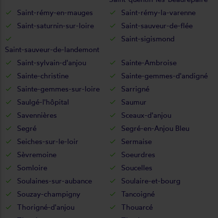
Saint-rémy-en-mauges
Saint-rémy-la-varenne
Saint-saturnin-sur-loire
Saint-sauveur-de-flée
Saint-sigismond
Saint-sauveur-de-landemont
Saint-sylvain-d'anjou
Sainte-Ambroise
Sainte-christine
Sainte-gemmes-d'andigné
Sainte-gemmes-sur-loire
Sarrigné
Saulgé-l'hôpital
Saumur
Savennières
Sceaux-d'anjou
Segré
Segré-en-Anjou Bleu
Seiches-sur-le-loir
Sermaise
Sèvremoine
Soeurdres
Somloire
Soucelles
Soulaines-sur-aubance
Soulaire-et-bourg
Souzay-champigny
Tancoigné
Thorigné-d'anjou
Thouarcé