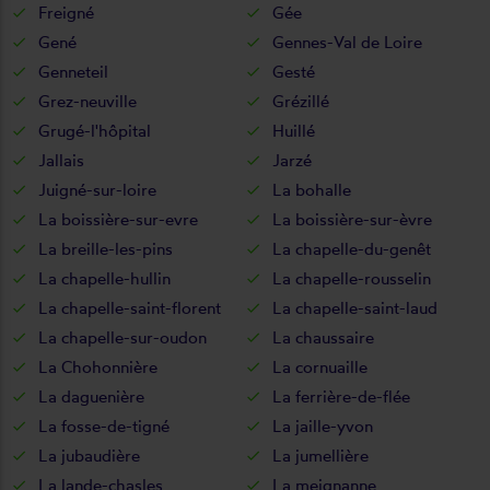
Freigné
Gée
Gené
Gennes-Val de Loire
Genneteil
Gesté
Grez-neuville
Grézillé
Grugé-l'hôpital
Huillé
Jallais
Jarzé
Juigné-sur-loire
La bohalle
La boissière-sur-evre
La boissière-sur-èvre
La breille-les-pins
La chapelle-du-genêt
La chapelle-hullin
La chapelle-rousselin
La chapelle-saint-florent
La chapelle-saint-laud
La chapelle-sur-oudon
La chaussaire
La Chohonnière
La cornuaille
La daguenière
La ferrière-de-flée
La fosse-de-tigné
La jaille-yvon
La jubaudière
La jumellière
La lande-chasles
La meignanne