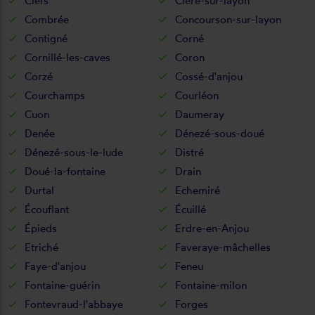
Clefs
Cléré-sur-layon
Combrée
Concourson-sur-layon
Contigné
Corné
Cornillé-les-caves
Coron
Corzé
Cossé-d'anjou
Courchamps
Courléon
Cuon
Daumeray
Denée
Dénezé-sous-doué
Dénezé-sous-le-lude
Distré
Doué-la-fontaine
Drain
Durtal
Echemiré
Écouflant
Écuillé
Épieds
Erdre-en-Anjou
Etriché
Faveraye-mâchelles
Faye-d'anjou
Feneu
Fontaine-guérin
Fontaine-milon
Fontevraud-l'abbaye
Forges