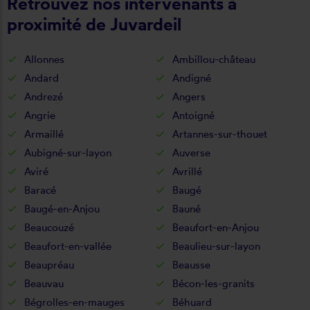
Retrouvez nos intervenants à
proximité de Juvardeil
Allonnes
Ambillou-château
Andard
Andigné
Andrezé
Angers
Angrie
Antoigné
Armaillé
Artannes-sur-thouet
Aubigné-sur-layon
Auverse
Aviré
Avrillé
Baracé
Baugé
Baugé-en-Anjou
Bauné
Beaucouzé
Beaufort-en-Anjou
Beaufort-en-vallée
Beaulieu-sur-layon
Beaupréau
Beausse
Beauvau
Bécon-les-granits
Bégrolles-en-mauges
Béhuard