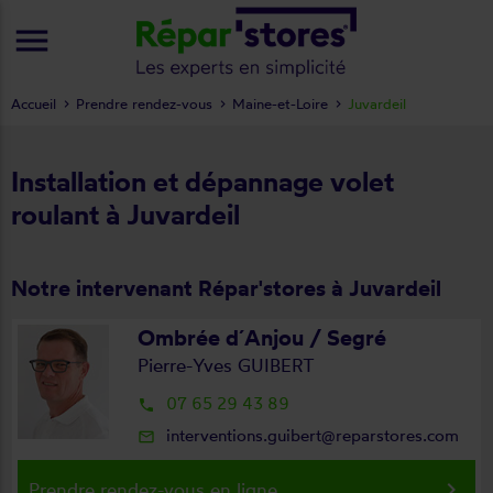
menu
Accueil
Prendre rendez-vous
Maine-et-Loire
Juvardeil
Installation et dépannage volet
roulant à Juvardeil
Notre intervenant Répar'stores à Juvardeil
Ombrée d´Anjou / Segré
Pierre-Yves GUIBERT
07 65 29 43 89
local_phone
interventions.guibert@reparstores.com
mail_outline
keyboard_arrow_right
Prendre rendez-vous en ligne