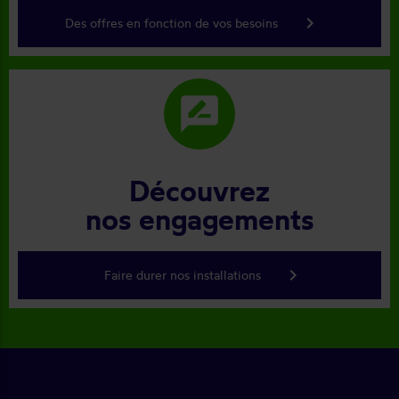
keyboard_arrow_right
Des offres en fonction de vos besoins
rate_review
Découvrez
nos engagements
keyboard_arrow_right
Faire durer nos installations