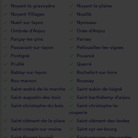
Noyant-la-gravoyère
Noyant-la-plaine
Noyant-Villages
Nuaillé
Nueil-sur-layon
Nyoiseau
Ombrée d'Anjou
Orée-d'Anjou
Parçay-les-pins
Parnay
Passavant-sur-layon
Pellouailles-les-vignes
Pontigné
Pouancé
Pruillé
Querré
Rablay-sur-layon
Rochefort-sur-loire
Rou-marson
Roussay
Saint-andré-de-la-marche
Saint-aubin-de-luigné
Saint-augustin-des-bois
Saint-barthélemy-d'anjou
Saint-christophe-du-bois
Saint-christophe-la-
couperie
Saint-clément-de-la-place
Saint-clément-des-levées
Saint-crespin-sur-moine
Saint-cyr-en-bourg
Saint-florent-le-vieil
Saint-georges-des-gardes