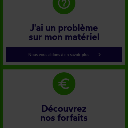
help_outline
J'ai un problème
sur mon matériel
keyboard_arrow_right
Nous vous aidons à en savoir plus
euro
Découvrez
nos forfaits