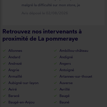
malgré la difficulté sur mon store, je
suis satisfait du résultat et du
Avis déposé le 02/08/2026
déroulement de cette opération, devis,
commande, délai qualité de la toile et
Retrouvez nos intervenants à
de la pose je recommande ????
proximité de La pommeraye
Allonnes
Ambillou-château
Andard
Andigné
Andrezé
Angers
Angrie
Antoigné
Armaillé
Artannes-sur-thouet
Aubigné-sur-layon
Auverse
Aviré
Avrillé
Baracé
Baugé
Baugé-en-Anjou
Bauné