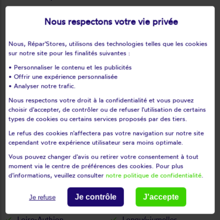
Le fuilet
Le guédéniau
Nous respectons votre vie privée
Le lion-d'angers
Le longeron
Le louroux-béconnais
Le marillais
Nous, Répar'Stores, utilisons des technologies telles que les cookies
Le may-sur-èvre
Le mesnil-en-vallée
sur notre site pour les finalités suivantes :
Le pin-en-mauges
Le plessis-grammoire
• Personnaliser le contenu et les publicités
Le plessis-macé
Le puiset-doré
• Offrir une expérience personnalisée
• Analyser notre trafic.
Le puy-notre-dame
Le thoureil
Nous respectons votre droit à la confidentialité et vous pouvez
Le tremblay
Le vieil-baugé
choisir d'accepter, de contrôler ou de refuser l'utilisation de certains
Les Bois d'Anjou
Les cerqueux
types de cookies ou certains services proposés par des tiers.
Les cerqueux-sous-
Les Garennes sur Loire
Le refus des cookies n'affectera pas votre navigation sur notre site
passavant
cependant votre expérience utilisateur sera moins optimale.
Les Hauts d'Anjou
Les ponts-de-cé
Vous pouvez changer d'avis ou retirer votre consentement à tout
Les rairies
Les rosiers-sur-loire
moment via le centre de préférences des cookies. Pour plus
d'informations, veuillez consulter
notre politique de confidentialité
.
Les ulmes
Les verchers-sur-layon
Lézigné
Linières-bouton
Je contrôle
J'accepte
Je refuse
Liré
Loiré
Loire-Authion
Longué-jumelles