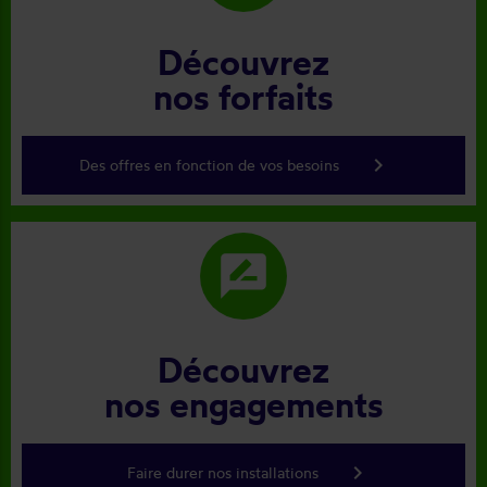
Découvrez
nos forfaits
keyboard_arrow_right
Des offres en fonction de vos besoins
rate_review
Découvrez
nos engagements
keyboard_arrow_right
Faire durer nos installations