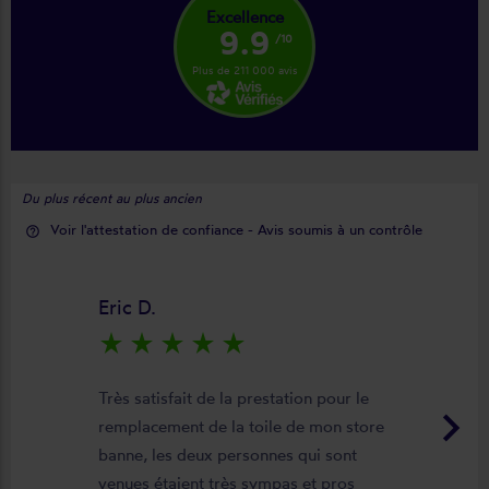
Excellence
9.9
/10
Plus de 211 000 avis
Du plus récent au plus ancien
Voir l'attestation de confiance - Avis soumis à un contrôle
help_outline
Eric D.
star_rate
star_rate
star_rate
star_rate
star_rate
Très satisfait de la prestation pour le
keyboard_arrow_right
remplacement de la toile de mon store
banne, les deux personnes qui sont
venues étaient très sympas et pros