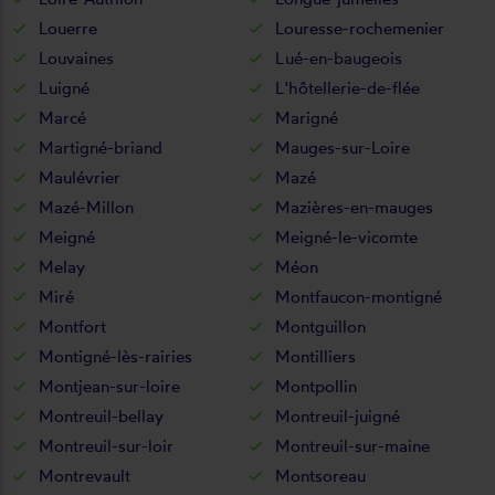
Louerre
Louresse-rochemenier
Louvaines
Lué-en-baugeois
Luigné
L'hôtellerie-de-flée
Marcé
Marigné
Martigné-briand
Mauges-sur-Loire
Maulévrier
Mazé
Mazé-Millon
Mazières-en-mauges
Meigné
Meigné-le-vicomte
Melay
Méon
Miré
Montfaucon-montigné
Montfort
Montguillon
Montigné-lès-rairies
Montilliers
Montjean-sur-loire
Montpollin
Montreuil-bellay
Montreuil-juigné
Montreuil-sur-loir
Montreuil-sur-maine
Montrevault
Montsoreau