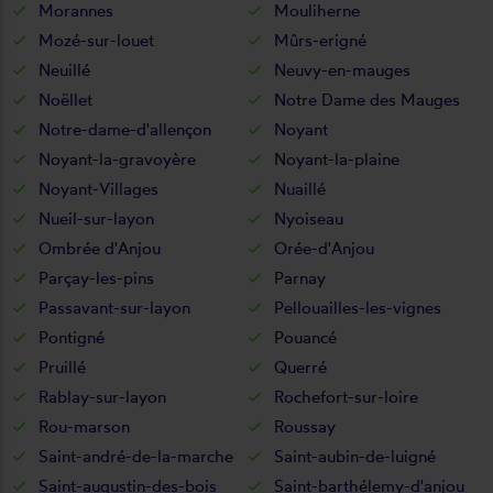
Morannes
Mouliherne
Mozé-sur-louet
Mûrs-erigné
Neuillé
Neuvy-en-mauges
Noëllet
Notre Dame des Mauges
Notre-dame-d'allençon
Noyant
Noyant-la-gravoyère
Noyant-la-plaine
Noyant-Villages
Nuaillé
Nueil-sur-layon
Nyoiseau
Ombrée d'Anjou
Orée-d'Anjou
Parçay-les-pins
Parnay
Passavant-sur-layon
Pellouailles-les-vignes
Pontigné
Pouancé
Pruillé
Querré
Rablay-sur-layon
Rochefort-sur-loire
Rou-marson
Roussay
Saint-andré-de-la-marche
Saint-aubin-de-luigné
Saint-augustin-des-bois
Saint-barthélemy-d'anjou