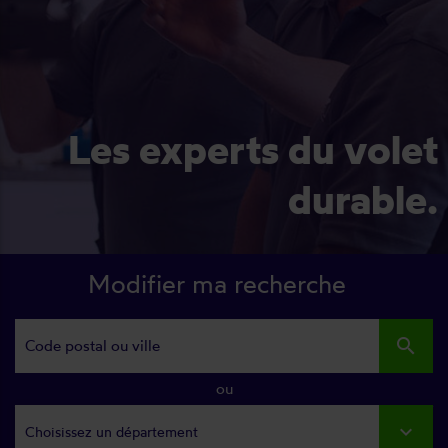
Les experts du volet
durable.
Modifier ma recherche
search
ou
Choisissez un département