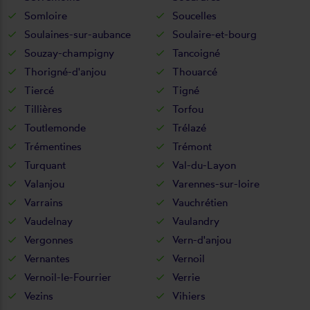
Somloire
Soucelles
Soulaines-sur-aubance
Soulaire-et-bourg
Souzay-champigny
Tancoigné
Thorigné-d'anjou
Thouarcé
Tiercé
Tigné
Tillières
Torfou
Toutlemonde
Trélazé
Trémentines
Trémont
Turquant
Val-du-Layon
Valanjou
Varennes-sur-loire
Varrains
Vauchrétien
Vaudelnay
Vaulandry
Vergonnes
Vern-d'anjou
Vernantes
Vernoil
Vernoil-le-Fourrier
Verrie
Vezins
Vihiers