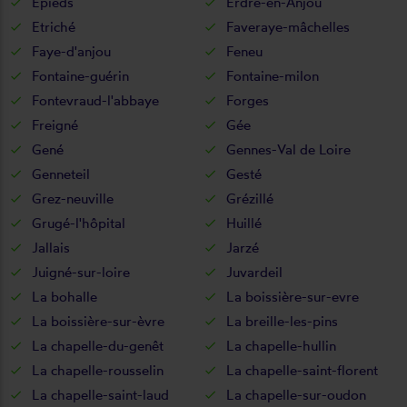
Épieds
Erdre-en-Anjou
Etriché
Faveraye-mâchelles
Faye-d'anjou
Feneu
Fontaine-guérin
Fontaine-milon
Fontevraud-l'abbaye
Forges
Freigné
Gée
Gené
Gennes-Val de Loire
Genneteil
Gesté
Grez-neuville
Grézillé
Grugé-l'hôpital
Huillé
Jallais
Jarzé
Juigné-sur-loire
Juvardeil
La bohalle
La boissière-sur-evre
La boissière-sur-èvre
La breille-les-pins
La chapelle-du-genêt
La chapelle-hullin
La chapelle-rousselin
La chapelle-saint-florent
La chapelle-saint-laud
La chapelle-sur-oudon