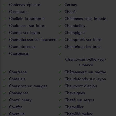
Cantenay-épinard
Carbay
Cernusson
Chacé
Challain-la-potherie
Chalonnes-sous-le-lude
Chalonnes-sur-loire
Chambellay
Champ-sur-layon
Champigné
Champteussé-sur-baconne
Champtocé-sur-loire
Champtoceaux
Chanteloup-les-bois
Chanzeaux
Charcé-saint-ellier-sur-
aubance
Chartrené
Châteauneuf-sur-sarthe
Châtelais
Chaudefonds-sur-layon
Chaudron-en-mauges
Chaumont-d'anjou
Chavagnes
Chavaignes
Chazé-henry
Chazé-sur-argos
Cheffes
Chemellier
Chemillé
Chemillé-melay