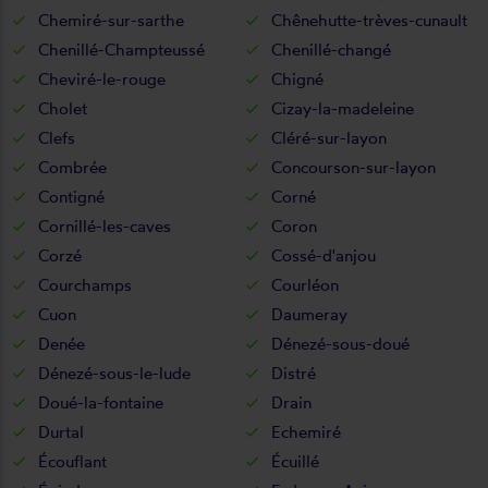
Chemiré-sur-sarthe
Chênehutte-trèves-cunault
Chenillé-Champteussé
Chenillé-changé
Cheviré-le-rouge
Chigné
Cholet
Cizay-la-madeleine
Clefs
Cléré-sur-layon
Combrée
Concourson-sur-layon
Contigné
Corné
Cornillé-les-caves
Coron
Corzé
Cossé-d'anjou
Courchamps
Courléon
Cuon
Daumeray
Denée
Dénezé-sous-doué
Dénezé-sous-le-lude
Distré
Doué-la-fontaine
Drain
Durtal
Echemiré
Écouflant
Écuillé