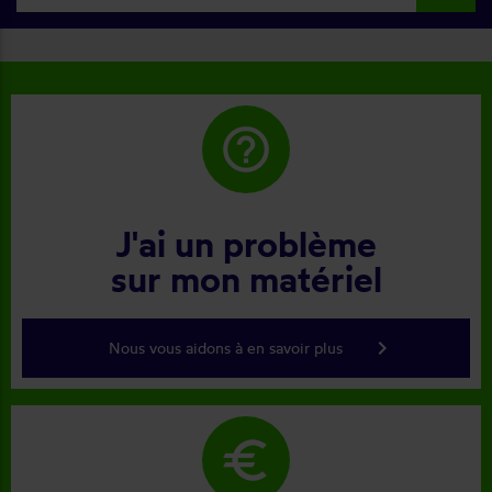
help_outline
J'ai un problème
sur mon matériel
keyboard_arrow_right
Nous vous aidons à en savoir plus
euro