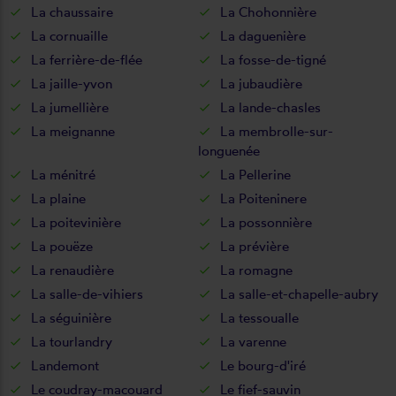
La chaussaire
La Chohonnière
La cornuaille
La daguenière
La ferrière-de-flée
La fosse-de-tigné
La jaille-yvon
La jubaudière
La jumellière
La lande-chasles
La meignanne
La membrolle-sur-
longuenée
La ménitré
La Pellerine
La plaine
La Poiteninere
La poitevinière
La possonnière
La pouëze
La prévière
La renaudière
La romagne
La salle-de-vihiers
La salle-et-chapelle-aubry
La séguinière
La tessoualle
La tourlandry
La varenne
Landemont
Le bourg-d'iré
Le coudray-macouard
Le fief-sauvin