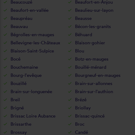
Beaucouzé
Beaufort-en-Anjou
Beaufort-en-vallée
Beaulieu-sur-layon
Beaupréau
Beausse
Beauvau
Bécon-les-granits
Bégrolles-en-mauges
Béhuard
Bellevigne-les-Châteaux
Blaison-gohier
Blaison-Saint-Sulpice
Blou
Bocé
Botz-en-mauges
Bouchemaine
Bouillé-ménard
Bourg-l'evêque
Bourgneuf-en-mauges
Bouzillé
Brain-sur-allonnes
Brain-sur-longuenée
Brain-sur-l'authion
Breil
Brézé
Brigné
Briollay
Brissac Loire Aubance
Brissac-quincé
Brissarthe
Broc
Brossay
Candé