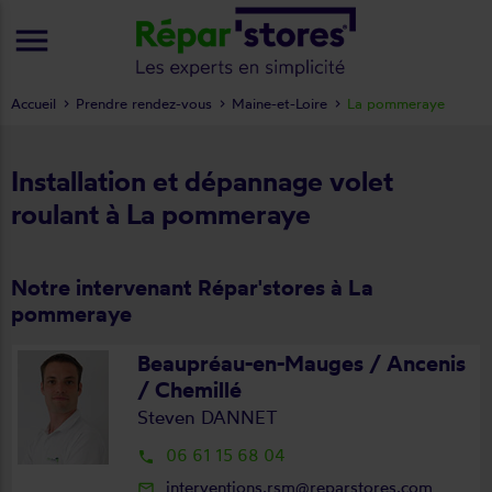
menu
Accueil
Prendre rendez-vous
Maine-et-Loire
La pommeraye
Installation et dépannage volet
roulant à La pommeraye
Notre intervenant Répar'stores à La
pommeraye
Beaupréau-en-Mauges / Ancenis
/ Chemillé
Steven DANNET
06 61 15 68 04
local_phone
interventions.rsm@reparstores.com
mail_outline