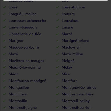
Linières-bouton
Liré
Loiré
Loire-Authion
Longué-jumelles
Louerre
Louresse-rochemenier
Louvaines
Lué-en-baugeois
Luigné
L'hôtellerie-de-flée
Marcé
Marigné
Martigné-briand
Mauges-sur-Loire
Maulévrier
Mazé
Mazé-Millon
Mazières-en-mauges
Meigné
Meigné-le-vicomte
Melay
Méon
Miré
Montfaucon-montigné
Montfort
Montguillon
Montigné-lès-rairies
Montilliers
Montjean-sur-loire
Montpollin
Montreuil-bellay
Montreuil-juigné
Montreuil-sur-loir