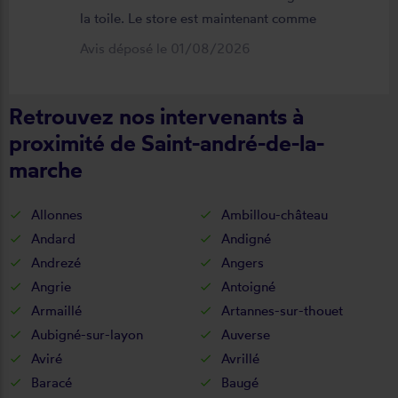
la toile. Le store est maintenant comme
neuf, parfaitement positionné et
Avis déposé le 01/08/2026
fonctionnel. Je recommande vivement
cette entreprise.
Retrouvez nos intervenants à
proximité de Saint-andré-de-la-
marche
Allonnes
Ambillou-château
Andard
Andigné
Andrezé
Angers
Angrie
Antoigné
Armaillé
Artannes-sur-thouet
Aubigné-sur-layon
Auverse
Aviré
Avrillé
Baracé
Baugé