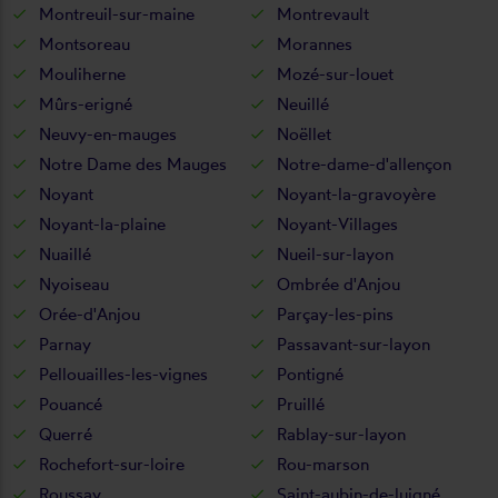
Montreuil-sur-maine
Montrevault
Montsoreau
Morannes
Mouliherne
Mozé-sur-louet
Mûrs-erigné
Neuillé
Neuvy-en-mauges
Noëllet
Notre Dame des Mauges
Notre-dame-d'allençon
Noyant
Noyant-la-gravoyère
Noyant-la-plaine
Noyant-Villages
Nuaillé
Nueil-sur-layon
Nyoiseau
Ombrée d'Anjou
Orée-d'Anjou
Parçay-les-pins
Parnay
Passavant-sur-layon
Pellouailles-les-vignes
Pontigné
Pouancé
Pruillé
Querré
Rablay-sur-layon
Rochefort-sur-loire
Rou-marson
Roussay
Saint-aubin-de-luigné