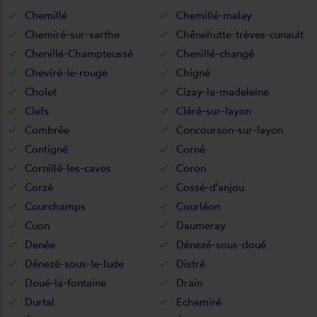
Chemillé
Chemillé-melay
Chemiré-sur-sarthe
Chênehutte-trèves-cunault
Chenillé-Champteussé
Chenillé-changé
Cheviré-le-rouge
Chigné
Cholet
Cizay-la-madeleine
Clefs
Cléré-sur-layon
Combrée
Concourson-sur-layon
Contigné
Corné
Cornillé-les-caves
Coron
Corzé
Cossé-d'anjou
Courchamps
Courléon
Cuon
Daumeray
Denée
Dénezé-sous-doué
Dénezé-sous-le-lude
Distré
Doué-la-fontaine
Drain
Durtal
Echemiré