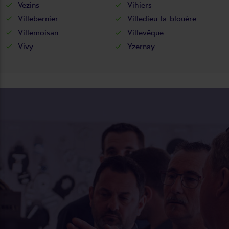
Vezins
Vihiers
Villebernier
Villedieu-la-blouère
Villemoisan
Villevêque
Vivy
Yzernay