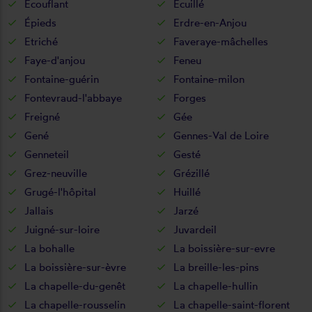
Écouflant
Écuillé
Épieds
Erdre-en-Anjou
Etriché
Faveraye-mâchelles
Faye-d'anjou
Feneu
Fontaine-guérin
Fontaine-milon
Fontevraud-l'abbaye
Forges
Freigné
Gée
Gené
Gennes-Val de Loire
Genneteil
Gesté
Grez-neuville
Grézillé
Grugé-l'hôpital
Huillé
Jallais
Jarzé
Juigné-sur-loire
Juvardeil
La bohalle
La boissière-sur-evre
La boissière-sur-èvre
La breille-les-pins
La chapelle-du-genêt
La chapelle-hullin
La chapelle-rousselin
La chapelle-saint-florent