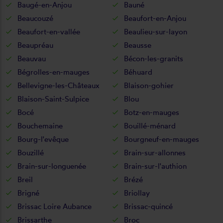
Baugé-en-Anjou
Bauné
Beaucouzé
Beaufort-en-Anjou
Beaufort-en-vallée
Beaulieu-sur-layon
Beaupréau
Beausse
Beauvau
Bécon-les-granits
Bégrolles-en-mauges
Béhuard
Bellevigne-les-Châteaux
Blaison-gohier
Blaison-Saint-Sulpice
Blou
Bocé
Botz-en-mauges
Bouchemaine
Bouillé-ménard
Bourg-l'evêque
Bourgneuf-en-mauges
Bouzillé
Brain-sur-allonnes
Brain-sur-longuenée
Brain-sur-l'authion
Breil
Brézé
Brigné
Briollay
Brissac Loire Aubance
Brissac-quincé
Brissarthe
Broc