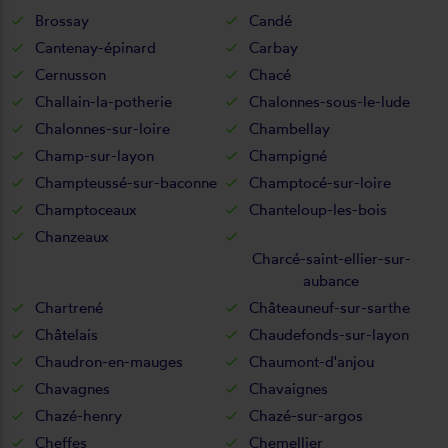
Brossay
Candé
Cantenay-épinard
Carbay
Cernusson
Chacé
Challain-la-potherie
Chalonnes-sous-le-lude
Chalonnes-sur-loire
Chambellay
Champ-sur-layon
Champigné
Champteussé-sur-baconne
Champtocé-sur-loire
Champtoceaux
Chanteloup-les-bois
Chanzeaux
Charcé-saint-ellier-sur-
aubance
Chartrené
Châteauneuf-sur-sarthe
Châtelais
Chaudefonds-sur-layon
Chaudron-en-mauges
Chaumont-d'anjou
Chavagnes
Chavaignes
Chazé-henry
Chazé-sur-argos
Cheffes
Chemellier