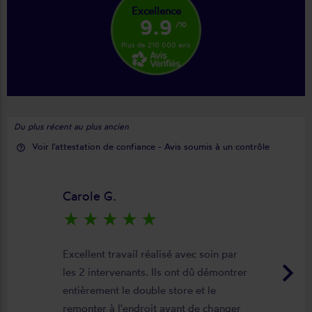
Excellence
9.9
/10
Plus de 210 000 avis
Du plus récent au plus ancien
Voir l'attestation de confiance - Avis soumis à un contrôle
help_outline
Carole G.
star_rate
star_rate
star_rate
star_rate
star_rate
Excellent travail réalisé avec soin par
keyboard_arrow_right
les 2 intervenants. Ils ont dû démontrer
entièrement le double store et le
remonter à l'endroit avant de changer