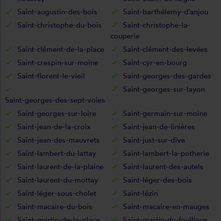
Saint-augustin-des-bois
Saint-barthélemy-d'anjou
Saint-christophe-du-bois
Saint-christophe-la-
couperie
Saint-clément-de-la-place
Saint-clément-des-levées
Saint-crespin-sur-moine
Saint-cyr-en-bourg
Saint-florent-le-vieil
Saint-georges-des-gardes
Saint-georges-sur-layon
Saint-georges-des-sept-voies
Saint-georges-sur-loire
Saint-germain-sur-moine
Saint-jean-de-la-croix
Saint-jean-de-linières
Saint-jean-des-mauvrets
Saint-just-sur-dive
Saint-lambert-du-lattay
Saint-lambert-la-potherie
Saint-laurent-de-la-plaine
Saint-laurent-des-autels
Saint-laurent-du-mottay
Saint-léger-des-bois
Saint-léger-sous-cholet
Saint-lézin
Saint-macaire-du-bois
Saint-macaire-en-mauges
Saint-martin-de-la-place
Saint-martin-du-fouilloux