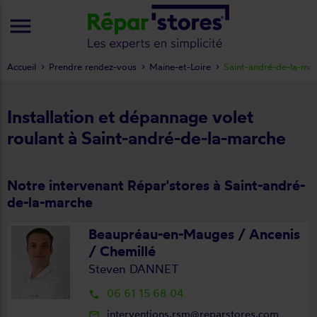
menu
Accueil
Prendre rendez-vous
Maine-et-Loire
Saint-andré-de-la-ma
Installation et dépannage volet
roulant à Saint-andré-de-la-marche
Notre intervenant Répar'stores à Saint-andré-
de-la-marche
Beaupréau-en-Mauges / Ancenis
/ Chemillé
Steven DANNET
06 61 15 68 04
local_phone
interventions.rsm@reparstores.com
mail_outline