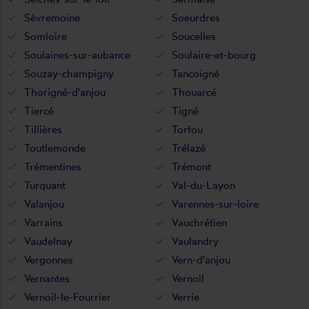
Sèvremoine
Soeurdres
Somloire
Soucelles
Soulaines-sur-aubance
Soulaire-et-bourg
Souzay-champigny
Tancoigné
Thorigné-d'anjou
Thouarcé
Tiercé
Tigné
Tillières
Torfou
Toutlemonde
Trélazé
Trémentines
Trémont
Turquant
Val-du-Layon
Valanjou
Varennes-sur-loire
Varrains
Vauchrétien
Vaudelnay
Vaulandry
Vergonnes
Vern-d'anjou
Vernantes
Vernoil
Vernoil-le-Fourrier
Verrie