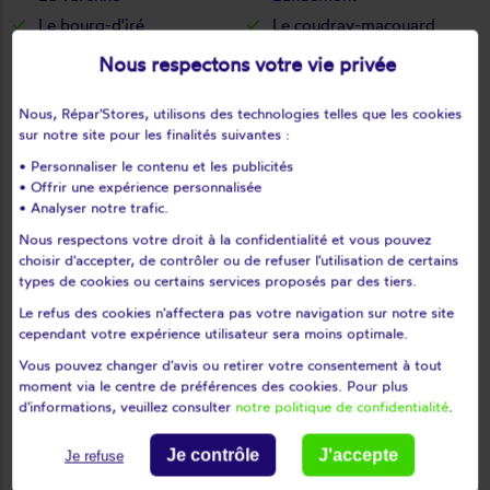
Le bourg-d'iré
Le coudray-macouard
Le fief-sauvin
Le fuilet
Nous respectons votre vie privée
Le guédéniau
Le lion-d'angers
Le longeron
Le louroux-béconnais
Nous, Répar'Stores, utilisons des technologies telles que les cookies
sur notre site pour les finalités suivantes :
Le marillais
Le may-sur-èvre
• Personnaliser le contenu et les publicités
Le mesnil-en-vallée
Le pin-en-mauges
• Offrir une expérience personnalisée
Le plessis-grammoire
Le plessis-macé
• Analyser notre trafic.
Le puiset-doré
Le puy-notre-dame
Nous respectons votre droit à la confidentialité et vous pouvez
Le thoureil
Le tremblay
choisir d'accepter, de contrôler ou de refuser l'utilisation de certains
types de cookies ou certains services proposés par des tiers.
Le vieil-baugé
Les Bois d'Anjou
Le refus des cookies n'affectera pas votre navigation sur notre site
Les cerqueux
Les cerqueux-sous-
cependant votre expérience utilisateur sera moins optimale.
passavant
Vous pouvez changer d'avis ou retirer votre consentement à tout
Les Garennes sur Loire
Les Hauts d'Anjou
moment via le centre de préférences des cookies. Pour plus
Les ponts-de-cé
Les rairies
d'informations, veuillez consulter
notre politique de confidentialité
.
Les rosiers-sur-loire
Les ulmes
Je contrôle
J'accepte
Je refuse
Les verchers-sur-layon
Lézigné