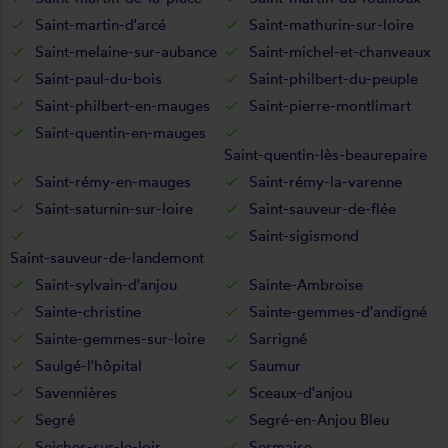
Saint-martin-d'arcé
Saint-mathurin-sur-loire
Saint-melaine-sur-aubance
Saint-michel-et-chanveaux
Saint-paul-du-bois
Saint-philbert-du-peuple
Saint-philbert-en-mauges
Saint-pierre-montlimart
Saint-quentin-en-mauges
Saint-quentin-lès-beaurepaire
Saint-rémy-en-mauges
Saint-rémy-la-varenne
Saint-saturnin-sur-loire
Saint-sauveur-de-flée
Saint-sigismond
Saint-sauveur-de-landemont
Saint-sylvain-d'anjou
Sainte-Ambroise
Sainte-christine
Sainte-gemmes-d'andigné
Sainte-gemmes-sur-loire
Sarrigné
Saulgé-l'hôpital
Saumur
Savennières
Sceaux-d'anjou
Segré
Segré-en-Anjou Bleu
Seiches-sur-le-loir
Sermaise