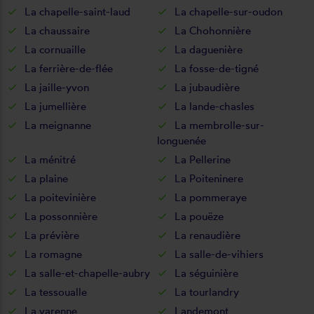
La chapelle-saint-laud
La chapelle-sur-oudon
La chaussaire
La Chohonnière
La cornuaille
La daguenière
La ferrière-de-flée
La fosse-de-tigné
La jaille-yvon
La jubaudière
La jumellière
La lande-chasles
La meignanne
La membrolle-sur-
longuenée
La ménitré
La Pellerine
La plaine
La Poiteninere
La poitevinière
La pommeraye
La possonnière
La pouëze
La prévière
La renaudière
La romagne
La salle-de-vihiers
La salle-et-chapelle-aubry
La séguinière
La tessoualle
La tourlandry
La varenne
Landemont