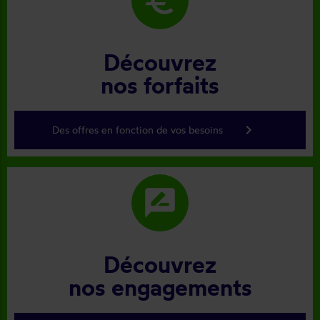
euro
Découvrez
nos forfaits
keyboard_arrow_right
Des offres en fonction de vos besoins
rate_review
Découvrez
nos engagements