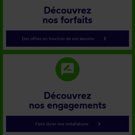
Découvrez
nos forfaits
keyboard_arrow_right
Des offres en fonction de vos besoins
rate_review
Découvrez
nos engagements
keyboard_arrow_right
Faire durer nos installations