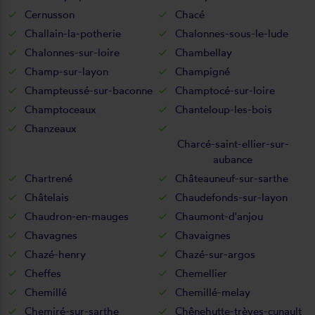
Cernusson
Chacé
Challain-la-potherie
Chalonnes-sous-le-lude
Chalonnes-sur-loire
Chambellay
Champ-sur-layon
Champigné
Champteussé-sur-baconne
Champtocé-sur-loire
Champtoceaux
Chanteloup-les-bois
Chanzeaux
Charcé-saint-ellier-sur-
aubance
Chartrené
Châteauneuf-sur-sarthe
Châtelais
Chaudefonds-sur-layon
Chaudron-en-mauges
Chaumont-d'anjou
Chavagnes
Chavaignes
Chazé-henry
Chazé-sur-argos
Cheffes
Chemellier
Chemillé
Chemillé-melay
Chemiré-sur-sarthe
Chênehutte-trèves-cunault