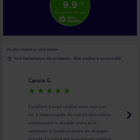
9.9
/10
Plus de 210 000 avis
Du plus récent au plus ancien
Voir l'attestation de confiance - Avis soumis à un contrôle
help_outline
Carole G.
star_rate
star_rate
star_rate
star_rate
star_rate
Excellent travail réalisé avec soin par
keyboard_arrow_right
les 2 intervenants. Ils ont dû démontrer
entièrement le double store et le
remonter à l'endroit avant de changer
la toile. Le store est maintenant comme