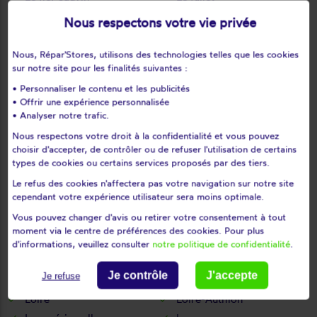
Le guédéniau
Le lion-d'angers
Nous respectons votre vie privée
Le longeron
Le louroux-béconnais
Le marillais
Le may-sur-èvre
Nous, Répar'Stores, utilisons des technologies telles que les cookies
sur notre site pour les finalités suivantes :
Le mesnil-en-vallée
Le pin-en-mauges
• Personnaliser le contenu et les publicités
Le plessis-grammoire
Le plessis-macé
• Offrir une expérience personnalisée
Le puiset-doré
Le puy-notre-dame
• Analyser notre trafic.
Le thoureil
Le tremblay
Nous respectons votre droit à la confidentialité et vous pouvez
Le vieil-baugé
Les Bois d'Anjou
choisir d'accepter, de contrôler ou de refuser l'utilisation de certains
types de cookies ou certains services proposés par des tiers.
Les cerqueux
Les cerqueux-sous-
Le refus des cookies n'affectera pas votre navigation sur notre site
passavant
cependant votre expérience utilisateur sera moins optimale.
Les Garennes sur Loire
Les Hauts d'Anjou
Vous pouvez changer d'avis ou retirer votre consentement à tout
Les ponts-de-cé
Les rairies
moment via le centre de préférences des cookies. Pour plus
Les rosiers-sur-loire
Les ulmes
d'informations, veuillez consulter
notre politique de confidentialité
.
Les verchers-sur-layon
Lézigné
Je contrôle
J'accepte
Je refuse
Linières-bouton
Liré
Loiré
Loire-Authion