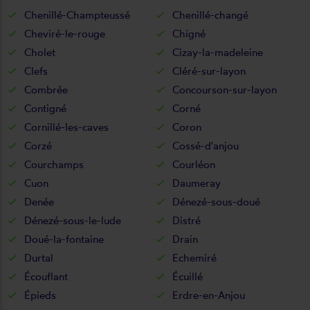
Chenillé-Champteussé
Chenillé-changé
Cheviré-le-rouge
Chigné
Cholet
Cizay-la-madeleine
Clefs
Cléré-sur-layon
Combrée
Concourson-sur-layon
Contigné
Corné
Cornillé-les-caves
Coron
Corzé
Cossé-d'anjou
Courchamps
Courléon
Cuon
Daumeray
Denée
Dénezé-sous-doué
Dénezé-sous-le-lude
Distré
Doué-la-fontaine
Drain
Durtal
Echemiré
Écouflant
Écuillé
Épieds
Erdre-en-Anjou