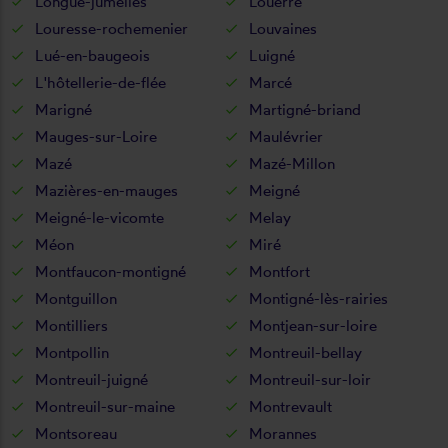
Longué-jumelles
Louerre
Louresse-rochemenier
Louvaines
Lué-en-baugeois
Luigné
L'hôtellerie-de-flée
Marcé
Marigné
Martigné-briand
Mauges-sur-Loire
Maulévrier
Mazé
Mazé-Millon
Mazières-en-mauges
Meigné
Meigné-le-vicomte
Melay
Méon
Miré
Montfaucon-montigné
Montfort
Montguillon
Montigné-lès-rairies
Montilliers
Montjean-sur-loire
Montpollin
Montreuil-bellay
Montreuil-juigné
Montreuil-sur-loir
Montreuil-sur-maine
Montrevault
Montsoreau
Morannes