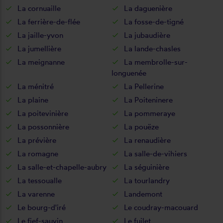
La cornuaille
La daguenière
La ferrière-de-flée
La fosse-de-tigné
La jaille-yvon
La jubaudière
La jumellière
La lande-chasles
La meignanne
La membrolle-sur-
longuenée
La ménitré
La Pellerine
La plaine
La Poiteninere
La poitevinière
La pommeraye
La possonnière
La pouëze
La prévière
La renaudière
La romagne
La salle-de-vihiers
La salle-et-chapelle-aubry
La séguinière
La tessoualle
La tourlandry
La varenne
Landemont
Le bourg-d'iré
Le coudray-macouard
Le fief-sauvin
Le fuilet