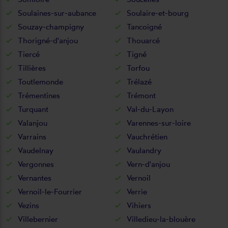
Soulaines-sur-aubance
Soulaire-et-bourg
Souzay-champigny
Tancoigné
Thorigné-d'anjou
Thouarcé
Tiercé
Tigné
Tillières
Torfou
Toutlemonde
Trélazé
Trémentines
Trémont
Turquant
Val-du-Layon
Valanjou
Varennes-sur-loire
Varrains
Vauchrétien
Vaudelnay
Vaulandry
Vergonnes
Vern-d'anjou
Vernantes
Vernoil
Vernoil-le-Fourrier
Verrie
Vezins
Vihiers
Villebernier
Villedieu-la-blouère