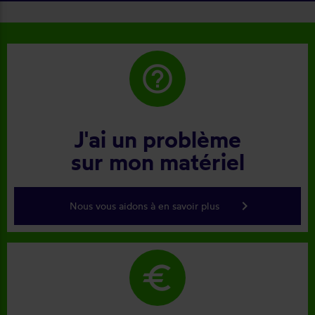
help_outline
J'ai un problème
sur mon matériel
keyboard_arrow_right
Nous vous aidons à en savoir plus
euro