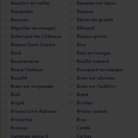
Beaufort-en-vallée
Beaulieu-sur-layon
Beaupréau
Beausse
Beauvau
Bécon-les-granits
Bégrolles-en-mauges
Béhuard
Bellevigne-les-Châteaux
Blaison-gohier
Blaison-Saint-Sulpice
Blou
Bocé
Botz-en-mauges
Bouchemaine
Bouillé-ménard
Bourg-l'evêque
Bourgneuf-en-mauges
Bouzillé
Brain-sur-allonnes
Brain-sur-longuenée
Brain-sur-l'authion
Breil
Brézé
Brigné
Briollay
Brissac Loire Aubance
Brissac-quincé
Brissarthe
Broc
Brossay
Candé
Cantenay-épinard
Carbay