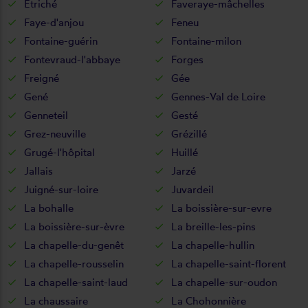
Etriché
Faveraye-mâchelles
Faye-d'anjou
Feneu
Fontaine-guérin
Fontaine-milon
Fontevraud-l'abbaye
Forges
Freigné
Gée
Gené
Gennes-Val de Loire
Genneteil
Gesté
Grez-neuville
Grézillé
Grugé-l'hôpital
Huillé
Jallais
Jarzé
Juigné-sur-loire
Juvardeil
La bohalle
La boissière-sur-evre
La boissière-sur-èvre
La breille-les-pins
La chapelle-du-genêt
La chapelle-hullin
La chapelle-rousselin
La chapelle-saint-florent
La chapelle-saint-laud
La chapelle-sur-oudon
La chaussaire
La Chohonnière