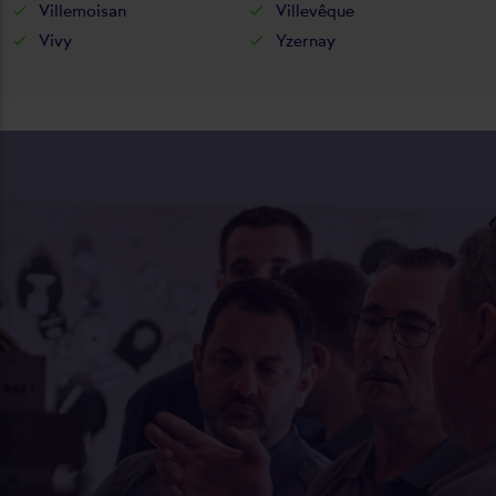
Villemoisan
Villevêque
Vivy
Yzernay