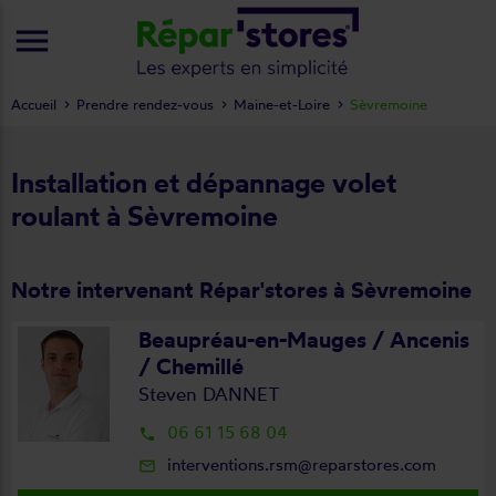
menu
Accueil
Prendre rendez-vous
Maine-et-Loire
Sèvremoine
Installation et dépannage volet
roulant à Sèvremoine
Notre intervenant Répar'stores à Sèvremoine
Beaupréau-en-Mauges / Ancenis
/ Chemillé
Steven DANNET
06 61 15 68 04
local_phone
interventions.rsm@reparstores.com
mail_outline