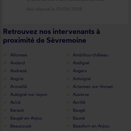
neuf, parfaitement positionné et
Avis déposé le 01/08/2026
fonctionnel. Je recommande vivement
cette entreprise.
Retrouvez nos intervenants à
proximité de Sèvremoine
Allonnes
Ambillou-château
Andard
Andigné
Andrezé
Angers
Angrie
Antoigné
Armaillé
Artannes-sur-thouet
Aubigné-sur-layon
Auverse
Aviré
Avrillé
Baracé
Baugé
Baugé-en-Anjou
Bauné
Beaucouzé
Beaufort-en-Anjou