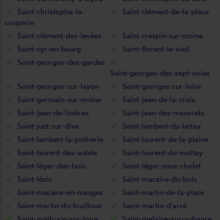
Saint-christophe-la-
Saint-clément-de-la-place
couperie
Saint-clément-des-levées
Saint-crespin-sur-moine
Saint-cyr-en-bourg
Saint-florent-le-vieil
Saint-georges-des-gardes
Saint-georges-des-sept-voies
Saint-georges-sur-layon
Saint-georges-sur-loire
Saint-germain-sur-moine
Saint-jean-de-la-croix
Saint-jean-de-linières
Saint-jean-des-mauvrets
Saint-just-sur-dive
Saint-lambert-du-lattay
Saint-lambert-la-potherie
Saint-laurent-de-la-plaine
Saint-laurent-des-autels
Saint-laurent-du-mottay
Saint-léger-des-bois
Saint-léger-sous-cholet
Saint-lézin
Saint-macaire-du-bois
Saint-macaire-en-mauges
Saint-martin-de-la-place
Saint-martin-du-fouilloux
Saint-martin-d'arcé
Saint-mathurin-sur-loire
Saint-melaine-sur-aubance