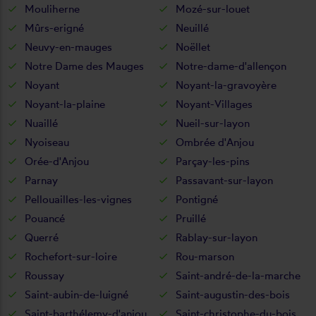
Mouliherne
Mozé-sur-louet
Mûrs-erigné
Neuillé
Neuvy-en-mauges
Noëllet
Notre Dame des Mauges
Notre-dame-d'allençon
Noyant
Noyant-la-gravoyère
Noyant-la-plaine
Noyant-Villages
Nuaillé
Nueil-sur-layon
Nyoiseau
Ombrée d'Anjou
Orée-d'Anjou
Parçay-les-pins
Parnay
Passavant-sur-layon
Pellouailles-les-vignes
Pontigné
Pouancé
Pruillé
Querré
Rablay-sur-layon
Rochefort-sur-loire
Rou-marson
Roussay
Saint-andré-de-la-marche
Saint-aubin-de-luigné
Saint-augustin-des-bois
Saint-barthélemy-d'anjou
Saint-christophe-du-bois