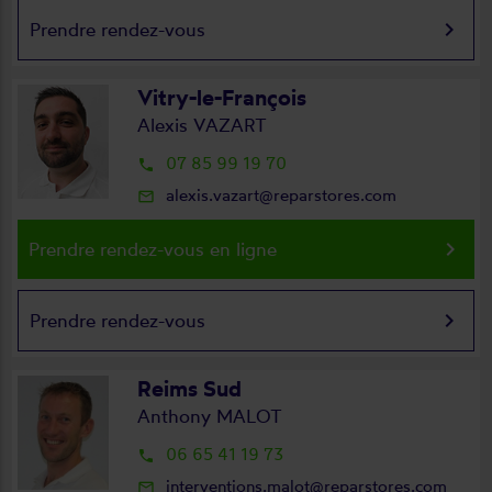
keyboard_arrow_right
Prendre rendez-vous
Vitry-le-François
Alexis VAZART
07 85 99 19 70
local_phone
alexis.vazart@reparstores.com
mail_outline
keyboard_arrow_right
Prendre rendez-vous en ligne
keyboard_arrow_right
Prendre rendez-vous
Reims Sud
Anthony MALOT
06 65 41 19 73
local_phone
interventions.malot@reparstores.com
mail_outline