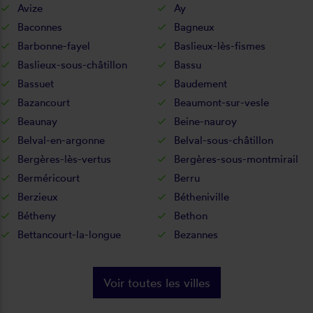
Avize
Ay
Baconnes
Bagneux
Barbonne-fayel
Baslieux-lès-fismes
Baslieux-sous-châtillon
Bassu
Bassuet
Baudement
Bazancourt
Beaumont-sur-vesle
Beaunay
Beine-nauroy
Belval-en-argonne
Belval-sous-châtillon
Bergères-lès-vertus
Bergères-sous-montmirail
Berméricourt
Berru
Berzieux
Bétheniville
Bétheny
Bethon
Bettancourt-la-longue
Bezannes
Voir toutes les villes