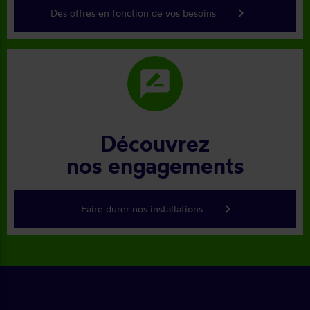
keyboard_arrow_right
Des offres en fonction de vos besoins
rate_review
Découvrez
nos engagements
keyboard_arrow_right
Faire durer nos installations