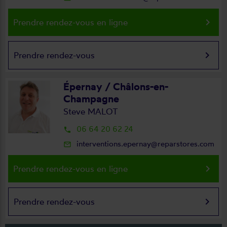
keyboard_arrow_right
Prendre rendez-vous en ligne
keyboard_arrow_right
Prendre rendez-vous
Épernay / Châlons-en-
Champagne
Steve MALOT
06 64 20 62 24
local_phone
interventions.epernay@reparstores.com
mail_outline
keyboard_arrow_right
Prendre rendez-vous en ligne
keyboard_arrow_right
Prendre rendez-vous