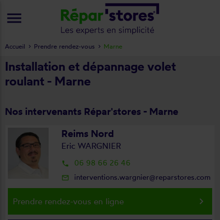
menu
Accueil
Prendre rendez-vous
Marne
Installation et dépannage volet
roulant - Marne
Nos intervenants Répar'stores - Marne
Reims Nord
Eric WARGNIER
06 98 66 26 46
local_phone
interventions.wargnier@reparstores.com
mail_outline
keyboard_arrow_right
Prendre rendez-vous en ligne