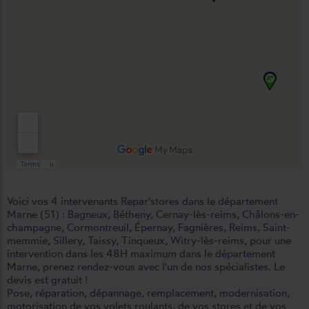
Voici vos 4 intervenants Repar'stores dans le département
Marne (51) :
Bagneux
,
Bétheny
,
Cernay-lès-reims
,
Châlons-en-
champagne
,
Cormontreuil
,
Épernay
,
Fagnières
,
Reims
,
Saint-
memmie
,
Sillery
,
Taissy
,
Tinqueux
,
Witry-lès-reims
, pour une
intervention dans les 48H maximum dans le département
Marne, prenez rendez-vous avec l'un de nos spécialistes. Le
devis est gratuit !
Pose, réparation, dépannage, remplacement, modernisation,
motorisation de vos volets roulants, de vos stores et de vos