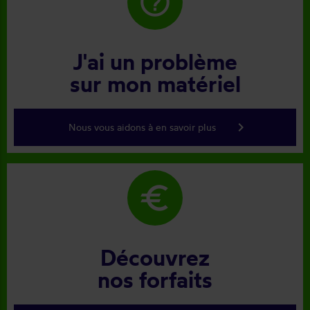
help_outline
J'ai un problème
sur mon matériel
keyboard_arrow_right
Nous vous aidons à en savoir plus
euro
Découvrez
nos forfaits