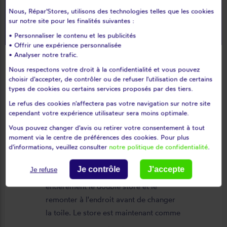
Plus de 210 000 avis
Nous, Répar'Stores, utilisons des technologies telles que les cookies
sur notre site pour les finalités suivantes :
• Personnaliser le contenu et les publicités
• Offrir une expérience personnalisée
• Analyser notre trafic.
Du plus récent au plus ancien
Nous respectons votre droit à la confidentialité et vous pouvez
choisir d'accepter, de contrôler ou de refuser l'utilisation de certains
Voir l'attestation de confiance - Avis soumis à un contrôle
help_outline
types de cookies ou certains services proposés par des tiers.
Le refus des cookies n'affectera pas votre navigation sur notre site
cependant votre expérience utilisateur sera moins optimale.
Carole G.
Vous pouvez changer d'avis ou retirer votre consentement à tout
star_rate
star_rate
star_rate
star_rate
star_rate
moment via le centre de préférences des cookies. Pour plus
d'informations, veuillez consulter
notre politique de confidentialité
.
Excellent travail réalisé avec soin par
keyboard_arrow_right
Je contrôle
J'accepte
Je refuse
les 2 intervenants. Ils ont dû démontrer
entièrement le double store et le
remonter à l'endroit avant de changer
la toile. Le store est maintenant comme
neuf, parfaitement positionné et