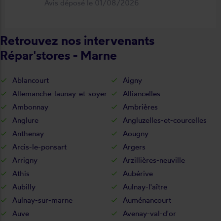
Avis déposé le 01/08/2026
fonctionnel. Je recommande vivement
cette entreprise.
Retrouvez nos intervenants
Répar'stores - Marne
Ablancourt
Aigny
Allemanche-launay-et-soyer
Alliancelles
Ambonnay
Ambrières
Anglure
Angluzelles-et-courcelles
Anthenay
Aougny
Arcis-le-ponsart
Argers
Arrigny
Arzillières-neuville
Athis
Aubérive
Aubilly
Aulnay-l'aître
Aulnay-sur-marne
Auménancourt
Auve
Avenay-val-d'or